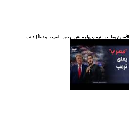
.. الأسبوع وما بعد | ترمب يهاجم -عبدالرحمن السيد-.. وخطأ إنفانت