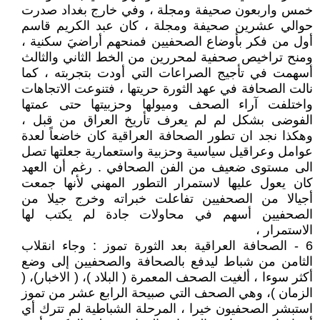
خمس واربعون صحيفة ومجلة ، وفي خارج بغداد صدرت
حوالي عشرين صحيفة ومجلة ، كان عبد الكريم قاسم
أول من فكر بأوضاع الصحفيين فمنحهم أراضيَ سكنية ،
ومنح تراخيص صحفية لمحررين من الخط الثاني والثالث
أسهمت في تأجيج الصراعات التي أودت بتجربته ، كما
نالت الصحافة في عهد الثورة حريتها ، فتنوعت الاتجاهات
واختلفت آراء الصحف وميولها وحزبيتها حتى عمتها
الفوضى بشكل لم لم يعرف تأريخ العراق من قبل ،
وهكذا نجد ان تطور الصحافة العراقية كان خاضعاً لعدة
عوامل وعراقيل سياسية وحزبية واستعمارية جعلتها تصل
الى مستوى ضعيف من الفن الصحافي . رغم أن العهد
كان يعول عليها لاستمرار التطور المهني لأنها جمعت
أجيالا من الصحفيين تفاعلت خبراته وخرج جيلا من
الصحفيين أسهم في محاولات جادة لم يكتب لها
الاستمرار ،
6 - الصحافة العراقية بعد الثورة تموز : وجاء انقلاب
الثامن من شباط ليدفع بالصحافة والصحفيين إلى وضع
أكثر سوءا ، ألغيت الصحف المعمرة ( البلاد )، ( الاخبار)، (
الزمان )، وهي الصحف التي صبيحة الرابع عشر من تموز
استبشر الصحفيون خيرا ، المرحلة الشباطية لم تترك أي