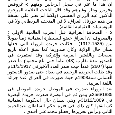
ان هذا ما عثر في سجل الرحالين ومنهم :- غروفس
وفريزر وبتلر وغيرهم وقد قال الباحث العلامة المرحوم
الدكتور عبد الرزاق الحسني (ولكننا لم نعثر على نسخة
من هذه جورنال العراق، لا في المتحف البريطاني ولا في
المؤسسات العثمانية القائمة) .
2 - الصحافة العراقية قبل الحرب العالمية الاولى :
والمعروف ان العراق خضع للسيطرة العثمانية زمناً طويلاً
بين (1535-1917) . فكانت جريدة الزوراء التي جعلها
لسان حال الولاية وكان صدورها كما سبق اعلاه باربع
صفحات وباللغتين العربية والتركية وقد استمرت في
الصدور مدة تقارب (48) عاماً حتى بلغ مجموع ما صدر
منها (2607) عدداً حيث صدر العدد الاخيرفي 11/3/1917م
وقد ظلت الجريدة الوحيدة في بغداد حتى صدور الدستور
العثماني سنة1908م حيث ظهرت في العراق عدة جرائد
باللغة العربية.
بعد الزوراء صدرت في الموصل جريدة الموصل في
25/6/1885م ومن ثم في البصرة صدرت جريدة البصرة
في 31/12/1889م وهي لسـان حال الحكومة العثمانية
كسـابقتها كان ذلك في فترة حكم السلطان عبدالحميد
الثاني وترأس تحريرها رفعتلو محمدعلي افندي .