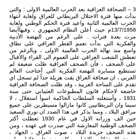
3 – الصحافة العراقية بعد الحرب العالمية الاولى : والتي
بدأت منها فترة الاحتلال البريطاني للعراق ولغاية انتهاء
الحرب العالمية الثانية واعيد فترة الحكم الوطني ولغاية
13/7/1958م حيث أعلن النظام الجمهوري ، وفيهاأيضا
مرت بعدة فترات . على الرغم من النهضة الأدبية
والفكرية التي بدأت تعمم القطر العراقي على نطاق
واسع منذ نهالة الحرب العالمية الاولى ، وبالرغم من
تعطش الشعب العراقي على العموم الى القراء والأقبال
على الصحف ، فأن الصحف العراقية ظلت ضعيفة لم
تستطيع مسايرة النهضة الفكرية التي أجتاحت العالم
العربي ، ان صحافة العراق بقت هزيلة جداً لم تسجل اي
تقدم على الساحة العربية ، وقد ظلت الصحافة العراقية
خاضعة لاحكام قانون المطبوعات العثماني حتى سنة
1931 ، وأستغلته السلطات الحاكمة اسوأ استغلال ، لا
سيما وان البريطانيين كانوا مازالوا مسيطرين على جميع
مرافق البلاد ، ومما يذكر في هذا الصدد ان نوري السعيد
حين الف وزراته الاول في عام 1930 تعطلت أكثر
الصحف الوطنية المعارشة التي صدرت في عهده ، ومن
هذه الصحف جريدة البلاد ، صوت العراق ، الجهاد ،