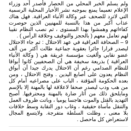
ولم يسلم الخبر المحلي من الحصار فأصدر أحد وزراء
الإعلام تعميما يمنع بموجبه نشر الأخبار المحلية الرسمية
التي لاترد للصحف عبر وكالة الأنباء العراقية. فهل هناك
عذاب أكبر من هذا بالنسبة للمهنيين الذين حوصرت
كفاءاتهم وهمشوا بهذا المستوى ، ثم نصب النظام نقيبا
لهم تعامل معهم ( بالحجز والتوقيف وحلاقة الرأس ) .
9 – الصحافة العراقية في عهد الاحتلال : ثم جاء الاحتلال
ليصدر قرارا جائرا بعقوبة جماعية طالت أكثر من ألف
عضو نقابي وألغيت مؤسسة عريقة هي ( وكالة الأنباء
العراقية ) بذريعة سخيفة هي أن الصحفيين كانوا أبواقا
للنظام الصدامي رغم أن الاحتلال يدرك جيدا أن أبواق
النظام يعدون على أصابع اليدين . وفتح الاحتلال ، ومن
بعده الحكومة المؤقتة ، الباب على مصراعيه أمام كل
من هب ودب ليصدر صحفا لاعلاقة لها بالمهنة إلا بالإسم
ومايلحق ذلك من آثار ضارة بالمهنة ومحترفيها. أصبح
التهديد بالقتل والموت هاجسا يوميا ، وباتت ظروف العمل
والتنقل مأساة حقيقية ، وغاب دور النقابة وسط خلافات
بلا معنى ، وظلت السلطة متفرجة. ولايتسع المجال
لاستعراض كل ماحصل .