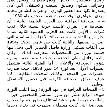
وصدى الاستقلال ، الاخبار ، وكان يصدرها روفائيل بطي
وجبرائيل ملكون وصديق الشعب والاستقلال التي كان
يصدرها كلها عبد الغفور البدري ، والفرات للشاعر محمد
مهدي الجواهري . وقد صدرت هذه الصحف عام 1930 .
4 – الصحاقة العراقية بعد الحرب العالمية الثانية : أن
الصحافة في العراق عاشت حرية نسبية خلال ثلاث
فترات ؛ الأولى كانت بعد الحرب العالمية الثانية عندما
أجاز وزير الداخلية ، سعد صالح الأحزاب السياسية التي
أصدرت صحفها. والثانية كانت بين عامي 1953 و1954
في أعقاب تشكيل وزارة فاضل الجمالي التي دخل فيها
خمسة وزراء من الشخصيات المعارضة آنذاك ، وكان
والده رفائيل بطي أحدهم ، حيث تسلم حقيبة وزارة
شؤون الصحافة والاعلام . أما الفترة الثالثة فتشمل
السنوات الأولى بعد ثورة 14 تموز 1958، حيث صدرت
العشرات من الصحف وكذلك المجلات الثقافية ، كما
عرف العراق الصحافة الكردية قبل تحقيق الاستقلال
الوطني .
5 – الصحافة العراقية في عهد الثورة : ولما اعلنت الثورة
صبيحة الرابع عشر من تموز استبشر الصحفيون خيراً ،
واطلقت حرية النشر واعيد استئناف صدور جميع الصحف
المعارضة التي كانت معطلة ، وظهرت في بغداد وحدها