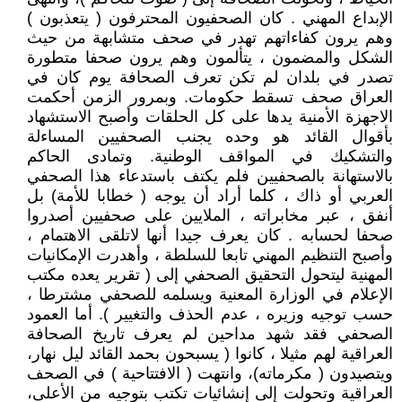
الإبداع المهني . كان الصحفيون المحترفون ( يتعذبون )
وهم يرون كفاءاتهم تهدر في صحف متشابهة من حيث
الشكل والمضمون ، يتألمون وهم يرون صحفا متطورة
تصدر في بلدان لم تكن تعرف الصحافة يوم كان في
العراق صحف تسقط حكومات. وبمرور الزمن أحكمت
الاجهزة الأمنية يدها على كل الحلقات وأصبح الاستشهاد
بأقوال القائد هو وحده يجنب الصحفيين المساءلة
والتشكيك في المواقف الوطنية. وتمادى الحاكم
بالاستهانة بالصحفيين فلم يكتف باستدعاء هذا الصحفي
العربي أو ذاك ، كلما أراد أن يوجه ( خطابا للأمة) بل
أنفق ، عبر مخابراته ، الملايين على صحفيين أصدروا
صحفا لحسابه . كان يعرف جيدا أنها لاتلقى الاهتمام ،
وأصبح التنظيم المهني تابعا للسلطة ، وأهدرت الإمكانيات
المهنية ليتحول التحقيق الصحفي إلى ( تقرير يعده مكتب
الإعلام في الوزارة المعنية ويسلمه للصحفي مشترطا ،
حسب توجيه وزيره ، عدم الحذف والتغيير ). أما العمود
الصحفي فقد شهد مداحين لم يعرف تاريخ الصحافة
العراقية لهم مثيلا ، كانوا ( يسبحون بحمد القائد ليل نهار،
ويتصيدون ( مكرماته)، وانتهت ( الافتتاحية ) في الصحف
العراقية وتحولت إلى إنشائيات تكتب بتوجيه من الأعلى،