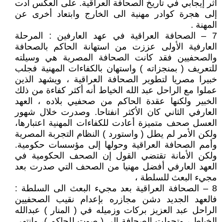
أثر إيجابي في تاريخ الصحافة العراقية. على العكس أدت
إلى هجرة كوادر مهنية الى الخارج وابتعاد أخرى عن
المهنة .
7 – الصحافة العراقية في عهد العارفين : المرحلة
العارفية الأولى عززت من استهانة الحاكم بالصحافة
والصحفيين فقد كانت الصحافة المصرية هي وسيلته
للتعريف ( بمنجزاته ) واستهان بالكفاءات المهنية فجلب
خبيرا مصريا لتطوير الصحافة العراقية ، ويشهد الذين
عملوا مع الراحل عبد الله الخياط أنه أكثر كفاءة من ذلك
الخبير ولكنها عقدة الحاكم من صحفيي بلاده ، العهد
العارفي الثاني كان الأكثر انفتاحا. وصدرت خلال شهور
العسل صحف متميزة أعادت للكفاءات المهنية اعتبارها،
ولكن الأمر لم يطل ( واستورد ) النظام التجربة المصرية
وأمم الصحافة العراقية وحولها إلى مؤسسات حكومية.
ولكن الأمانة تقتضي القول إن الصحف الحكومية في
العهد العارفي أفضل مهنيا من الصحف التي صدرت بعد
مجيء البعث للسلطة ،
8 – الصحافة العراقية بعد مجيء البعث الى السلطة :
فالعهد الجديد دشن مجازره بإعدام نقيب الصحفيين
الراحل عبد العزيز بركات وزميله في ( المنار ) عبدالله
الخياط ، وتحولت الصحافة إلى ( صوت للحاكم )، وانتهى