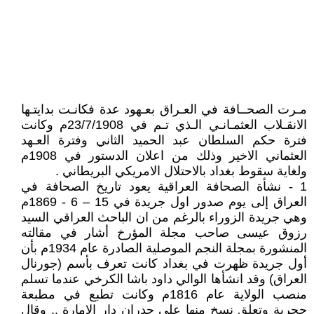
مـرت الصحــافة في العـراق بعـهود عدة فكانـت بدايتـها
الانقـلاب العثمـانـي الـذي تـم في 23/7/1908م وكانت
فترة حكم السلطان عبد الحميد الثاني وفترة العـهد
العثماني الاخير وذلك من اعلان الدستور في 1908م
ولغاية سقوط بغداد بالاحتلال الامريكي البريطاني .
1 - نشأة الصحافة العراقية يعود تاريخ الصحافة في
العراق إلى يوم صدور اول جريدة في 15 – 6 - 1869م
وهي جريدة الزوراء بالرغم من ان الباحث العراقي السيد
رزوق عيسى صاحب مجلة المؤرخ أشار في مقالته
المنشورة بمجلة النجم الموصلية الصادرة عام 1934م بأن
أول جريدة ظهرت في بغداد كانت تعرف بأسم (جورنال
العراق) وقد انشأها الوالي داود باشا الكرخي عندما تسلم
منصب الولاية عام 1816م وكانت تطبع في مطبعة
حجرية وتعلق نسخ منها على جدران دار الامارة .. وقال