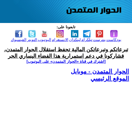
تابعونا على:
بودكاست
بنترست
تيلكرام
لينكدإن
الانستغرام
اليوتيوب
التويتر
الفيسبوك
تبرعاتكم وتبرعاتكن المالية تحفظ استقلال الحوار المتمدن،
فشاركونا في دعم استمرارية هذا الفضاء اليساري الحر
[اشترك في قناة ‫«الحوار المتمدن» على اليوتيوب]
الحوار المتمدن - موبايل
الموقع الرئيسي