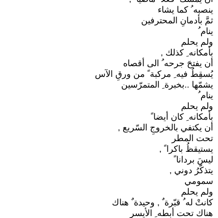
ينصبه ُ كما يشاء
ثمَّ بأدمانِ المحترفين
ينام ُ
ولم يحلم
بأمكانه ِ كذلك ,
أن يفتحَ جرحه ُ الى أقصاه
يُسقِطُ فيه ِ مركبة ً من ورقِ الآس
يشمّها ..بخبرة ِ المتمرّسين
ينام ُ
ولم يحلم
بأمكانه ِ كان أيضا ً
أن يكتفي بالخروجِ السّريع ,
تحت المطر
يستيقظُ باكرا ً ,
ليسَ بردانا ً
يتذكّرُ دوني ,
سمومي
ولم يحلم
كانتْ له ُ قبّرة ٌ , وحيدة ٌ هناك
هناك تحت أبطه ِ الأيسر