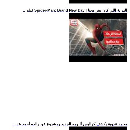
.. فيلم Spider-Man: Brand New Day | البداية اللي كان بيتر محتا
.. محمد عدوية يكشف كواليس ألبومه الجديد ومشروع عن والده أحمد عد