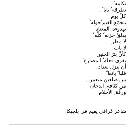
تكاتبه ُ
تطرقه ُ بابا ً ,
كلّ يوم
يتجمّع الغيم ُحوله ُ
بهدوءه ِ المعتاد
يدلقُ حزنه ُ كلّه ُ
لا مطر
لا باب
كأنَّ بئرَ الحنين
يغري فعله ُ المضارع َ ,
أن ينزل بغداد ,
قلبا ً يانعا ً
بين ضلعين متعبين ,
من كثافة ِ الدخان ِ
ورقّة ِ الأحلام
شاعر غراقي يقيم في بلجيكا