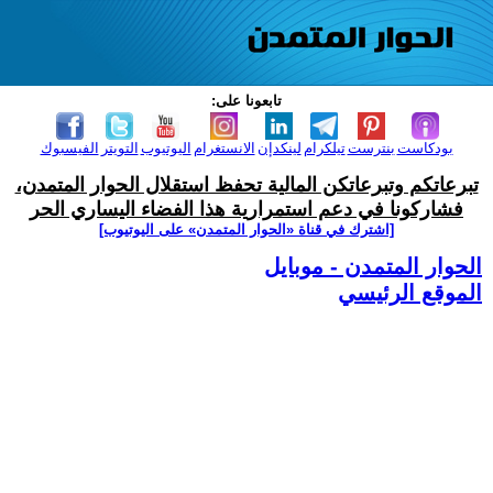
تابعونا على:
بودكاست
بنترست
تيلكرام
لينكدإن
الانستغرام
اليوتيوب
التويتر
الفيسبوك
تبرعاتكم وتبرعاتكن المالية تحفظ استقلال الحوار المتمدن،
فشاركونا في دعم استمرارية هذا الفضاء اليساري الحر
[اشترك في قناة ‫«الحوار المتمدن» على اليوتيوب]
الحوار المتمدن - موبايل
الموقع الرئيسي