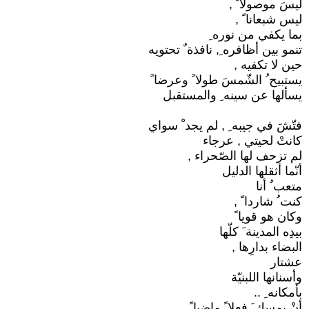
ليسَ موصولا ً ,
ليس شبعانا ً ,
بما يكفي من نوره ِ
تنمو بين أظافره ِ, نافذة ٌ تحتويه
حين لا تكفيه ,
يستبيح ُ الشّمسَ طولا ً وعرضا ً
يسألها عن سينه ِ والمستقبل
فتّشَ في جيبه ِ , لم يجد ْ سواي
كانتْ لحيتي , عرجاء
لم تزحف لها الصّحراء ,
أنّما أثقلها الدليل
متعب ٌ أنا
كنت ُ شاردا ً ,
وكان هو قويا ً
بيدِه المدينة َ كلّها
البضاء بدارِها ,
عشتار
وأسنانها اللبنيّة
بأمكانه ِ ..
أنْ يمسك َ فعلا ً ماضيا ً ,