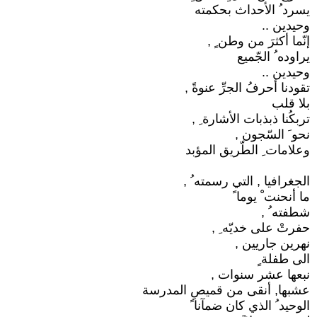
يسرد ُ الأحداث بحكمته
وحيدين ..
إنّما أكثرَ من وطن ٍ ,
يراوده ُ الجّميع
وحيدين ..
تقودنا أحرفُ الجرِّ عنوةً ,
بلا قلب
تربكُنا ذبذبات الأشارة ِ ,
نحو َ السّجون ,
وعلامات ِ الطّريق المؤبد
الجغرافيا , التي رسمته ُ ,
ما أنحنت ْ يوما ً
شطفته ُ ,
حفرتْ على خديّه ِ ,
نهرين جاريين ,
الى طفلة ٍ
نبعها عشر سنوات ,
عشبها, أنقى من قميصِ المدرسة
الوحيد ُ الذي كان ضمآنا ً