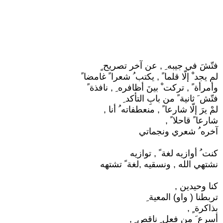
فتّشَ في جيبه ِ , عن آخر تصريح ٍ
لم يجد ْ إلّا قلما ً , يكتب ُ شعرا ً غامضا ً
وأمرأة ً , تركت ْ بينَ أظافره ِ , نافذة ً
فتّش َ ثانية ً من بابِ التأكد ِ
لمْ يرَ إلّا شارعا ً , منعطفاته ُ أنا ,
شارعا ً قاحلا ً ,
آخره ُ شعري ونجماتي
كنت ُ أوازيه لغة ً , توازيه
نشتهي الله , ونسقيه ,لغة ً تشتهه
كنا وحيدين ,
تربطنا ( واو) المعية ِ
بذاكرة ٍ ,
أسرع َ من فعل ٍ ناقص ٍ ,