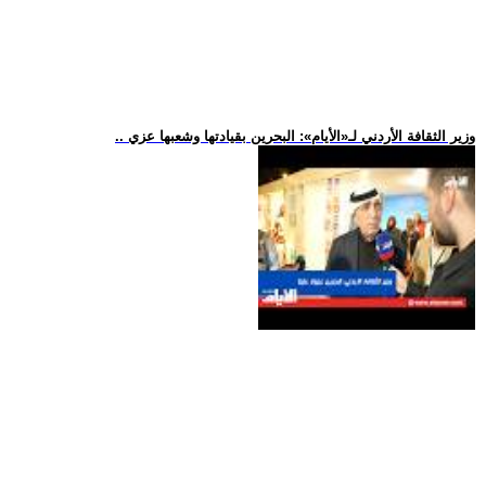
.. وزير الثقافة الأردني لـ«الأيام»: البحرين بقيادتها وشعبها عزي