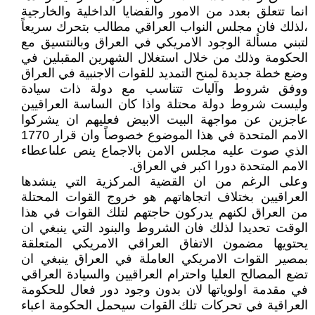
انما تتعلق بعدد من الامور والقضايا الداخلية والخارجية
،لذلك فان مجلس النواب العراقي مطالب بتحرك سريعاً
لتبني مسألة الوجود الامريكي في العراق وبالنتسيق مع
الحكومة وذلك من خلال استغلال الشهرين المقبلين في
وضع خطة جديدة لمنح التمديد للقوات الاجنبية في العراق
ووفق شروط وآليات تتناسب مع دولة ذات سيادة
وليست شروط دولة محتلة واذا كان الساسة العراقيين
عاجزين عن مواجهة البيت الابيض فعليهم ان يشركوا
الامم المتحدة في هذا الموضوع خصوصاً وان قرار 1770
الذي صوت عليه مجلس الامن بالاجماع ينص علىاعطاء
الامم المتحدة دورا اكبر في العراق.
وعلى الرغم من ان القضية المركزية التي ينشدها
العراقيين بختلاف اتجاهاتهم هو خروج القوات المحتلة
من العراق لكنهم يدركون حاجتهم لتلك القوات في هذا
الوقت تحديدا لذلك فان الشروط والبنود التي ينبغي ان
يحتويها مضمون الاتفاق العراقي الامريكي المتعلقة
بمصير القوات الامريكي العاملة في العراق ينبغي ان
تضع المصالح العليا واحترام العراقيين والسيادة العراقي
في مقدمة اولوياتها لان بدون وجود دور فعال للحكومة
العراقية في تحركات تلك القوات سيحمل الحكومة اعباء