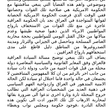
وموضوعي واهم هذه القضايا التي ينبغي مناقشتها مع
الحكومة الامريكية هي صلاحية تلك القوات وحصانتها
ففي الوقت الذي فرضت الحكومة الامريكية الحصانة
لقواتها المتواجدة في العراق نجد بان الحكومة العراقية
عاجزة عن منع تلك القوات من الاستخفاف بارواح
المواطنيين الابرياء الذين ذهبوا ضحية طيشها وعدم
مبالاتها من خلال القتل اليومي للمواطنيين بحجة محاربة
العناصر المسلحة وماحصل في الجيزاني والثرثار ومدينة
الصدروغيرها من المناطق دليل قاطع على مدى
استخفافهم بارواح العراقيين .
يضاف الى ذلك ينبغي توضيح مسالة السيادة العراقية
فالعراق وفق المعاير القانونية والسياسية المعاصرة دولة
محتلة من قبل قوات اجنبية من جانب ودولة ذات سيادة
من جانب اخر بالرغم من ان كلا المفهومين المتناقضين لا
يجتمعان في حالة واحدة فاما احتلال او سيادة لكن الحالة
الامنية المتدهور في العراق وازدواجية الفهم السياسي
في ذهنية العديد من الشخصيات العراقية التي تطالب
خروج المحتلة تارة وتارة اخرى تدعوا الى ضرورة بقائها
لمحاربة الارهاب كل تلك الامور ادت الى تكوين هذه
الحالة النادرة ،فوجود حكومة ومجلس نواب وبغطاء