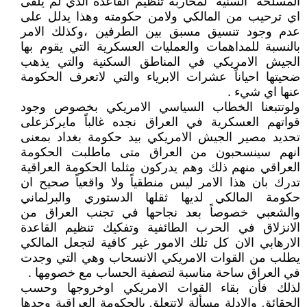
المسلحة "السنية" لمحاربة تنظيم القاعدة الذي لم يلقى
اي ترحيب من المالكي ولامن حكومته وهذا يدلل على
عدم وجود تنسيق مسبق بين الطرفين ،وكذلك الامر
بالنسبة للمداهمات والعمليات العسكرية التي يقوم بها
الجيش الامريكي في المناطق السكنية والتي يذهب
ضحيتها احياناً عشرات الابرياء والتي لاتعرف الحكومة
عنها اي شيء .
ولوتتبعنا الخطاب السياسي الامريكي بخصوص وجود
قواتهم العسكرية في العراق نجده غالباً مايركزعلى
تحديد مصير الجيش الامريكي بيد حكومة بغداد بمعنى
انهم سينسحبون من العراق متى ماطلبت الحكومة
العراقي منهم ذلك وهم يدركون مثلما الحكومة العراقية
تدرك بان هذا الامر ليس منطقياً ولا واقعياً صحيح ان
حكومة المالكي لديها ثقلها الدستوري والبرلماني
والشعبي خصوصاً بعد نجاحها في تجنب العراق من
الانزلاق في الحرب الطائفية وتفكيك تنظيم القاعدة
الارهابي الان كل تلك الامور غير كافية لتجعل المالكي
يطلب من القوات الامريكي الانسحاب وهي التي وجدت
في العراق ساحة مناسبة لتصفية الحساب مع خصومِها .
لذلك فأن بقاء القوات الامريكي اوخروجها وحسب
الحقائق والادلة مسألة لاتتعلق بالحكومة العراقية وحدها