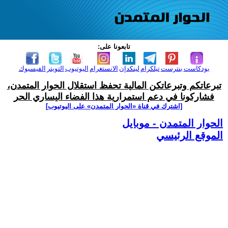
تابعونا على:
بودكاست
بنترست
تيلكرام
لينكدإن
الانستغرام
اليوتيوب
التويتر
الفيسبوك
تبرعاتكم وتبرعاتكن المالية تحفظ استقلال الحوار المتمدن،
فشاركونا في دعم استمرارية هذا الفضاء اليساري الحر
[اشترك في قناة ‫«الحوار المتمدن» على اليوتيوب]
الحوار المتمدن - موبايل
الموقع الرئيسي