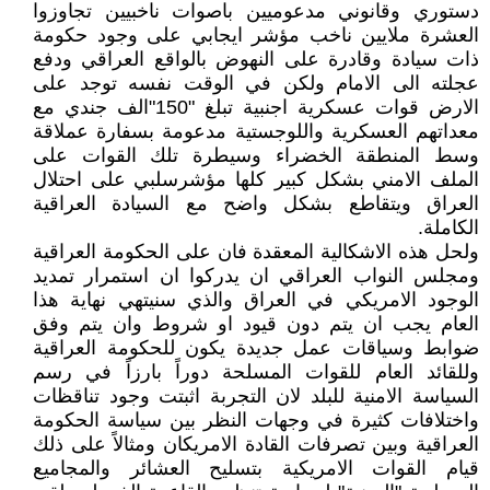
دستوري وقانوني مدعوميين باصوات ناخبيين تجاوزوا
العشرة ملايين ناخب مؤشر ايجابي على وجود حكومة
ذات سيادة وقادرة على النهوض بالواقع العراقي ودفع
عجلته الى الامام ولكن في الوقت نفسه توجد على
الارض قوات عسكرية اجنبية تبلغ "150"الف جندي مع
معداتهم العسكرية واللوجستية مدعومة بسفارة عملاقة
وسط المنطقة الخضراء وسيطرة تلك القوات على
الملف الامني بشكل كبير كلها مؤشرسلبي على احتلال
العراق ويتقاطع بشكل واضح مع السيادة العراقية
الكاملة.
ولحل هذه الاشكالية المعقدة فان على الحكومة العراقية
ومجلس النواب العراقي ان يدركوا ان استمرار تمديد
الوجود الامريكي في العراق والذي سنيتهي نهاية هذا
العام يجب ان يتم دون قيود او شروط وان يتم وفق
ضوابط وسياقات عمل جديدة يكون للحكومة العراقية
وللقائد العام للقوات المسلحة دوراً بارزاً في رسم
السياسة الامنية للبلد لان التجربة اثبتت وجود تناقظات
واختلافات كثيرة في وجهات النظر بين سياسة الحكومة
العراقية وبين تصرفات القادة الامريكان ومثالاً على ذلك
قيام القوات الامريكية بتسليح العشائر والمجاميع