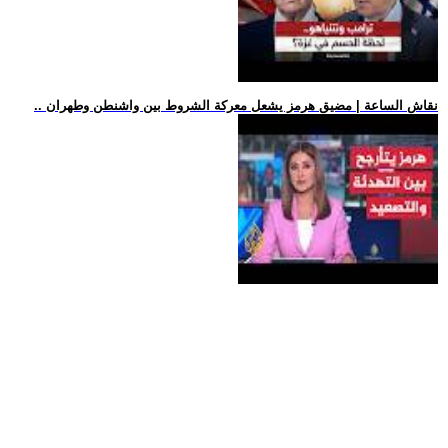
.. نقاش الساعة | مضيق هرمز يشعل معركة الشروط بين واشنطن وطهران