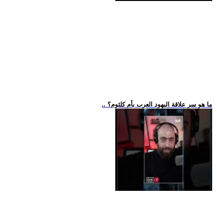
.. ما هو سر علاقة اليهود العرب بأم كلثوم؟