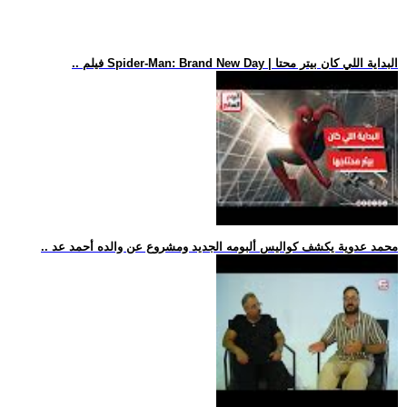
.. فيلم Spider-Man: Brand New Day | البداية اللي كان بيتر محتا
.. محمد عدوية يكشف كواليس ألبومه الجديد ومشروع عن والده أحمد عد