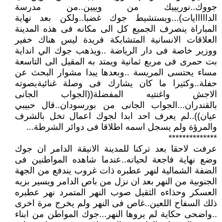
جووك..نوريييك من وييين..من مدرسة
الدااااايات)...ويستشيط جوك غضبا..ولكن بعد نهاية
المباراة ينصرف الجميع كل الى مكانه فى هذه المدينة
العلاقات الانسانية المتشابكة فريدة ليس هناك خفير
ووزير خاصة فى دار الرياضة ..ويذهب جوك الي انداية
بت حمرى فى مربع ثمانية ويمتد به المقيل الى التاسعة
مساء يحتسى المريسة ..وبعدها يبدا مشوار البحث عن
حفلة..وكثيرا ما كان يشارك فى وصلة غنائيةبصوته
الاجش واغنتيه المفضلة((الجواب الجانى
بالقندران...الجواب الجانى من بورسودان..قال حبيبي
عيان))..لم يعرف احد ابدا لجوك اعمال تخل بالشرف
والمرؤة ولم يسجل اسمه اطلاقا فى دوائر الشرطة...
**************
عرفت لاحقا بعد تركنا للمدينة الانيقة الدامر ان جوك
وضع نهاية فاجعة لحياته..عندما شاهده المواطنين فى
الضفة الشمالية لنهر عطبره ذات غروب يندفع من الجهة
الجنوبية من النهر بعد ان نزل من باص الدامر ويسير بزيه
العسكر وحذاءه الثقيل صوب النهر المتمرد نهر عطبره
ذلك السفاح اللعين..غاص فى النهر ولم يخرج مرة اخرى
..واضحى حكاية لم يروها النهر...جوك المواطن من ابناء