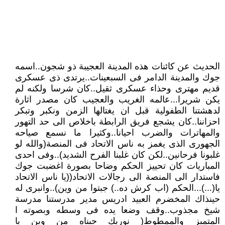
الحديث عن كائنات هذه المدينة العجيبة ذو شجون..اسمه
جوك والمدينة الدامر فى السبعينات..يرتدى ذى عسكرى
قديم مهترى وحذاء عسكرى ثقيل..كان شرسا ولكنه لم
يكن شريرا...عالمه الغريب والعجيب كان مصدر اثارة
لدهشتنا الطفولية قبل ان يغتالها الزمن ونكبر وتبكر
احزاننا..كان يشجع فريق الرابطة باخلاص الى حد التهور
والمهاترات والضرب احيانا..وكثيرا ما نسمع صياحه
الجهورى الذى يغمز به ناس الاتحاد فى المنصة(والله لو
غلبونا فرحانين..لكن كان غلبنا الفرح الشديد)..وفى احدى
المباريات كان تحييز الحكم وضاحا بصورة اغضبت جوك
فاستدار الى المنصة الى رجالات الاتحاد((يا ناس الاتحاد
يا(...)...الحكم (اب كرش ده..) جبتوا من وين)..وانبرى له
حينذاك المخضرم العبيد ادريس مدير مدرستنا مدرسة
شيخ مجذوب..وقف وضعا يده فى وسطه وبصوته ا
المتميز والممطوط( نوريك جبناه من وين يا