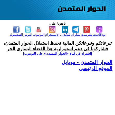
تابعونا على:
بودكاست
بنترست
تيلكرام
لينكدإن
الانستغرام
اليوتيوب
التويتر
الفيسبوك
تبرعاتكم وتبرعاتكن المالية تحفظ استقلال الحوار المتمدن،
فشاركونا في دعم استمرارية هذا الفضاء اليساري الحر
[اشترك في قناة ‫«الحوار المتمدن» على اليوتيوب]
الحوار المتمدن - موبايل
الموقع الرئيسي