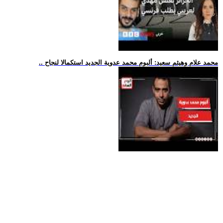
.. محمد علام وهيثم سعيد: ألبوم محمد عدوية الجديد استكمالا لنجاح