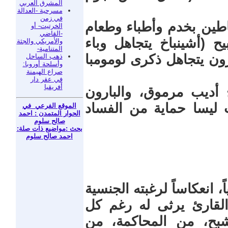
المشرق العربي
مسرحية -العدالة
في زمن
اطين بخدم وأطباء وطعام
الخرتيت- أو
-القاضي
 (أشينباخ يتجاهل وباء
والأمريكي والجثة
المتنامية-
ارون يتجاهل ذكرى لومومبا
ذهب الساحل
وأسلحة أوروبا:
صراع الهيمنة
في عقر دار
أفريقيا
اخ أديب مرموق، والبارون
 ليسا حماية من الفساد
الموقع الفرعي في
الحوار المتمدن : احمد
صالح سلوم
بحث :مواضيع ذات صلة:
احمد صالح سلوم
ً، انعكاساً لرغبته الجنسية
 القارئ يرثى له رغم كل
شبح، من المحاكمة، من