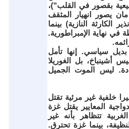
يعية بقصور في القلب")،
مان يصور انهيار المثقف
ر الكارثة النازية) بينما
ة في نهاية الإمبراطورية.
ئمه.
بديل سياسي. إنها تأمل
س أشينباخ، بل الغوريلا
دة. ليس الموت الجميل
را خلفية غير مرئية تقتل
واجية المعايير يقتل غزة
لغربية تتظاهر بأنه غير
ظيفة، بينما غزة تحترق.