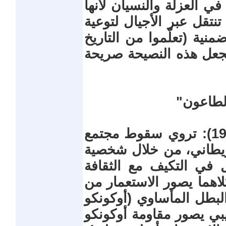
 في العزلة والنسيان لأنها
نتقل عبر الأجيال لتوعية
منية (تعلّموا من التاريخ
تجعل هذه النصيحة صريحة
الطاعون"
"الأشياء تتداعى" لتشينوا أتشيبي (1958): تروي سقوط مجتمع
لبريطاني، من خلال شخصية
 في التكيف مع الثقافة
اهما يصور الاستعمار من
لبطل المأساوي (أوكونكو
بي يصور مقاومة أوكونكو