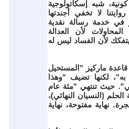
كونية، شبه إسكاتولوجية
روايتنا لا تخفي أجندتها
 في خدمة رسالة نقدية
لمحاولات لأن العدالة
يتفكك لأن الفساد ليس له
اعدة ماركيز "المستحيل
 به"، لكنها تضيف "وهذا
". حيث تنتهي "مئة عام
 الحلم (النسيان النهائي)،
رة. نهاية مفتوحة، نهاية