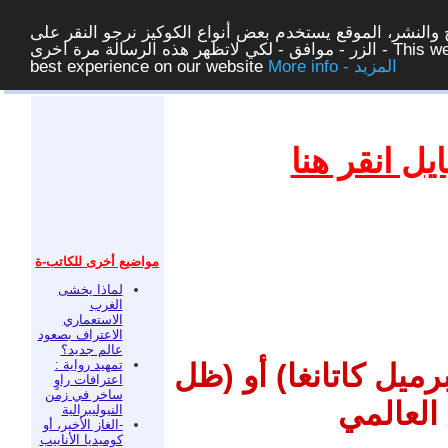
والنشر، الموقع يستخدم بعض أنواع الكوكيز نرجو النقر على
الزر - موافق - لكي لاتظهر هذه الرسالة مرة اخرى - This website uses cookies to ensure you get the
More info - المزيد
best experience on our website
غلق
ل انقر هنا
مواضيع أخرى للكاتب-ة
لماذا يخشى
الغرب
الاستعماري
الاعتراف بصعود
عالم جديد؟
تمهيد رواية :
رميل كاتانغا) أو (ظل
اعترافات راوٍ
ساخر في زمن
العالمي
النيوليبرالية
-الغاز الأخير، أو
كوميديا الأنابيب