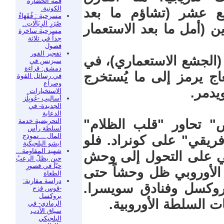
قمة الحضارة
الكونية.
سع عشر (تشاؤم ما بعد
مسرحية : فُقَهَاءُ
صُرَرِ الرِيَالَاتِ..
ن (أمل ما بعد الاستعمار
مسرحية ساخرة
جداً في ثلاثة
فصول
تفجير الفور
 (الجشع الاستعماري)، في
سيزنس في
دمشق: قراءة
عاج يرمز إلى ما يُستخرج
في رسائل القوة
وصراع
يدمر.
الاستخبارات
أساليب -غَوبِلْز
الجديدة- في
الدعاية
التحريضية خدمة
" تحاور "قلب الظلام"
لسلطة رأس
المال .. نموذج
فريقي" على كونراد. فلو
ايشو البلجيكية
شهيد المقاومة...
بي على التحول إلى وحش
حين يظلّ الرعبُ
حيّاً في قصورِ
 الأوروبي ظل وحشاً حتى
الطغاة
دراسة مقارنة:
روكسل وفنادق سويسرا.
-قوس قزح
بروكسل
ت السلطة الأوروبية.
الرمادي- في
سياق الأدب
البلجيكي