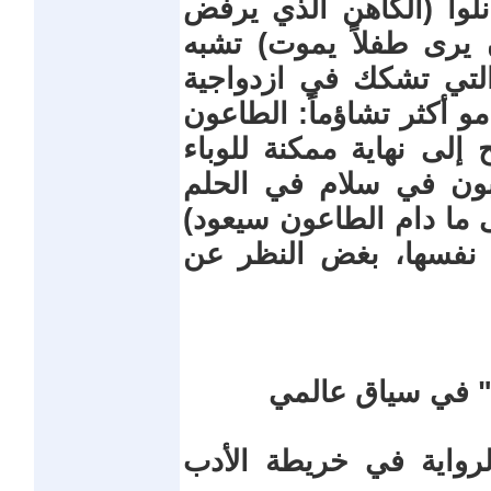
انلوا (الكاهن الذي يرفض
يرى طفلاً يموت) تشبه
التي تشكك في ازدواجية
مو أكثر تشاؤماً: الطاعون
مح إلى نهاية ممكنة للوباء
عبون في سلام في الحلم
نى ما دام الطاعون سيعود)
مة نفسها، بغض النظر عن
" في سياق عالمي
رواية في خريطة الأدب