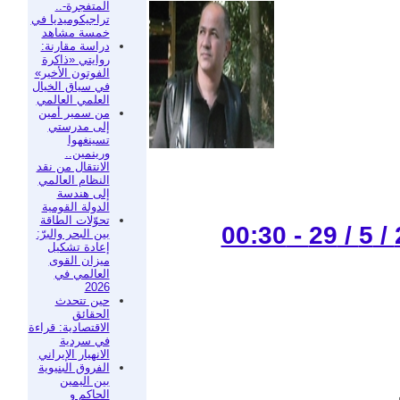
المتفجرة-..
تراجيكوميديا في
خمسة مشاهد
دراسة مقارنة:
روايتي «ذاكرة
الفوتون الأخير»
في سياق الخيال
العلمي العالمي
من سمير أمين
إلى مدرستي
تسينغهوا
ورينمين..
الانتقال من نقد
النظام العالمي
إلى هندسة
الدولة القومية
تحوّلات الطاقة
بين البحر والبرّ:
إعادة تشكيل
ميزان القوى
العالمي في
2026
حين تتحدث
الحقائق
الاقتصادية: قراءة
في سردية
الانهيار الإيراني
الفروق البنيوية
بين اليمين
الحاكم و