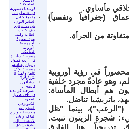
الضاحكة :
خلاقي مأساوي.
كوميديا دستورية
في عدة لوحات
ق (جغرافياً ونفسياً)
مقدمة كتابي
الصادر اليوم :
حروب الوعي:
كيف صُنعت
متفاوتة من الجرأة.
الطاعة وكيف
يعود العقل؟
الجمهورية
الأوروبية
الضاحكة:
مسرحية ساخرة
في أربعة فصول
وديوان بطاطس
مسرحية -كَيْفَ
محصوراً في رؤية أوروبية
تُبَيِّضُ وَجْهَكَ يَا
بَتْرُودُولَار؟-
لم، وهو عادةً مجرد خلفية
-سنغافورة
قادمة- ..
يون هم أبطال المأساة:
مسرحية كوميدية
في ثلاثة فصول
د، باتريشيا تناضل.
الصعود
التكنولوجي
 ("الرعب")، بينما "ظل
الصيني: من
هندسة الصواريخ
: شجرة الزيتون تنبت،
القابلة لإعادة
الاستخدام إلى
إعادة تشكيل
تدريجياً. هنا الفارق