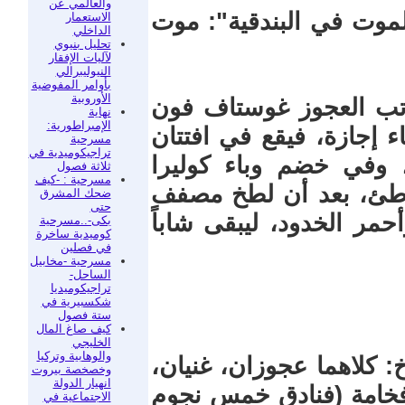
والعالمي عن
لموت في البندقية": موت
الاستعمار
الداخلي
تحليل بنيوي
لآليات الإفقار
النيوليبرالي
بأوامر المفوضية
الأوروبية
اتب العجوز غوستاف فون
نهاية
الإمبراطورية:
ء إجازة، فيقع في افتتان
مسرحية
تراجيكوميدية في
 وفي خضم وباء كوليرا
ثلاثة فصول
مسرحية : -كيف
ئ، بعد أن لطخ مصفف
ضحك المشرق
حتى
مر الخدود، ليبقى شاباً
بكى-..مسرحية
كوميدية ساخرة
في فصلين
مسرحية -مخابيل
الساحل-
تراجيكوميديا
شكسبيرية في
ستة فصول
كيف صاغ المال
الخليجي
والوهابية وتركيا
خ: كلاهما عجوزان، غنيان،
وخصخصة بيروت
انهيار الدولة
 فخامة (فنادق خمس نجوم
الاجتماعية في