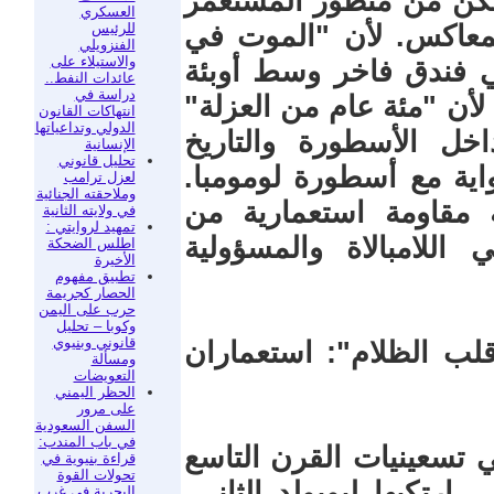
 لكن من منظور المستعمر
العسكري
للرئيس
المعاكس. لأن "الموت في
الفنزويلي
والاستيلاء على
ي فندق فاخر وسط أوبئة
عائدات النفط..
دراسة في
 لأن "مئة عام من العزلة"
انتهاكات القانون
الدولي وتداعياتها
خل الأسطورة والتاريخ
الإنسانية
تحليل قانوني
رواية مع أسطورة لومومبا.
لعزل ترامب
وملاحقته الجنائية
 مقاومة استعمارية من
في ولايته الثانية
تمهيد لروايتي :
 اللامبالاة والمسؤولية
اطلس الضحكة
الأخيرة
تطبيق مفهوم
الحصار كجريمة
حرب على اليمن
وكوبا – تحليل
قانوني وبنيوي
لب الظلام": استعماران
ومسألة
التعويضات
الحظر اليمني
على مرور
السفن السعودية
في باب المندب:
 تسعينيات القرن التاسع
قراءة بنيوية في
تحولات القوة
ارتكبها ليوبولد الثاني.
البحرية في غرب