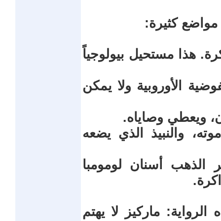
مواضع كثيرة:
كرة. هذا مستحيل بيولوجياً
ضية الأوروبية ولا يمكن
ان، ويعطي وصاياه.
ته، والنبيذ الذي يضعه
 الذهب أسنان لومومبا
كرة.
لرواية: ماركيز لا يهتم