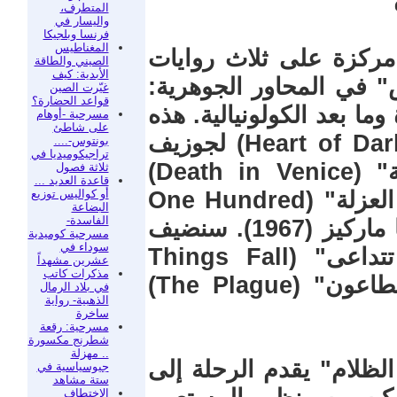
المتطرف،
واليسار في
فرنسا وبلجيكا
المغناطيس
مركزة على ثلاث روايات
الصيني والطاقة
الأبدية: كيف
 في المحاور الجوهرية:
غيّرت الصين
قواعد الحضارة؟
ما بعد الكولونيالية. هذه
مسرحية -أوهام
على شاطئ
الروايات هي: "قلب الظلام" (Heart of Darkness) لجوزيف
بونتوس-....
تراجيكوميديا في
كونراد (1899)، "الموت في البندقية" (Death in Venice)
ثلاثة فصول
قاعدة العديد ...
أو كواليس توزيع
لتوماس مان (1912)، و"مئة عام من العزلة" (One Hundred
البضاعة
الفاسدة-
Years of Solitude) لغابرييل غارسيا ماركيز (1967). سنضيف
مسرحية كوميدية
سوداء في
مقارنات ثانوية مع رواية "الأشياء تتداعى" (Things Fall
عشرين مشهداً
مذكرات كاتب
Apart) لتشينوا أتشيبي (1958) و"الطاعون" (The Plague)
في بلاد الرمال
الذهبية- رواية
ساخرة
مسرحية: رقعة
شطرنج مكسورة
.. مهزلة
الظلام" يقدم الرحلة إلى
جيوسياسية في
ستة مشاهد
الاختطاف