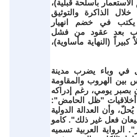
الاستعمار بأسلحة قبلية)،
خلال الذاكرة والتوثيق
ي يكتب في خضم انهيار
 تكتب بعد عقود من فشل
كبيراً (النهاية مأساوية)،
لبير كامو (1947): تأمل في وباء يضرب مدينة
س بين الهروب والمقاومة
ون بصبر يومي، رغم إدراكه
ط أخلاقيات "ظل الحامض":
ُحلّ، وأن العدالة الدولية
طيعان فعل غير ذلك". كامو
. الرواية العربية تسميه