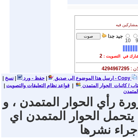
لمشاركين فيه
جيد جدا
10
2
رك في التصويت :
ن :
4294967295
نسخ - Copy
ارسل هذا الموضوع الى صديق
|
حفظ - ورد
|
|
تاب / كاتبات الحوار المتمدن
|
قواعد نظام التعليقات والتصويت
|
لمتمدن
ورة رأي الحوار المتمدن ، و
 يتحمل الحوار المتمدن اي
 جراء نشرها