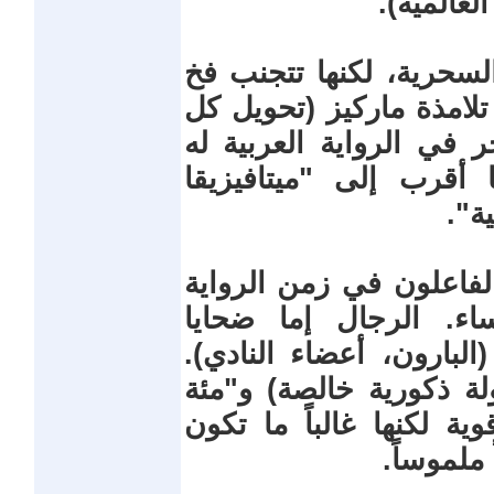
لعالمية).
لسحرية، لكنها تتجنب فخ
لامذة ماركيز (تحويل كل
ي الرواية العربية له
أقرب إلى "ميتافيزيقا
ية".
 الفاعلون في زمن الرواية
ساء. الرجال إما ضحايا
لبارون، أعضاء النادي).
لة ذكورية خالصة) و"مئة
ة لكنها غالباً ما تكون
ملموساً.