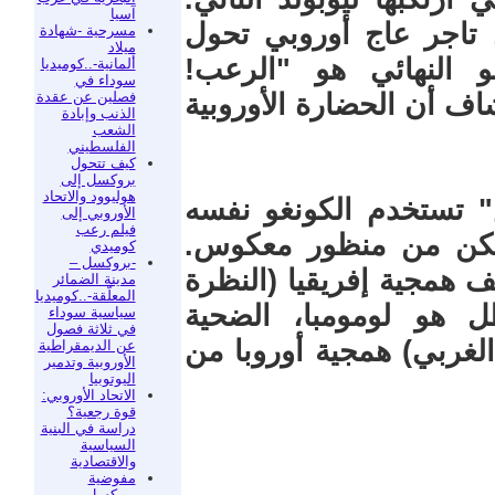
آسيا
 تاجر عاج أوروبي تحول
مسرحية -شهادة
ميلاد
 النهائي هو "الرعب!
ألمانية-..كوميديا
سوداء في
فصلين عن عقدة
ف أن الحضارة الأوروبية
الذنب وإبادة
الشعب
الفلسطيني
كيف تتحول
بروكسل إلى
هوليوود والاتحاد
ض" تستخدم الكونغو نفسه
الأوروبي إلى
فيلم رعب
 لكن من منظور معكوس.
كوميدي
-بروكسل –
شف همجية إفريقيا (النظرة
مدينة الضمائر
المعلّقة-..كوميديا
طل هو لومومبا، الضحية
سياسية سوداء
في ثلاثة فصول
لغربي) همجية أوروبا من
عن الديمقراطية
الأوروبية وتدمير
اليوتوبيا
الاتحاد الأوروبي:
قوة رجعية؟
دراسة في البنية
السياسية
والاقتصادية
مفوضية
بروكسل