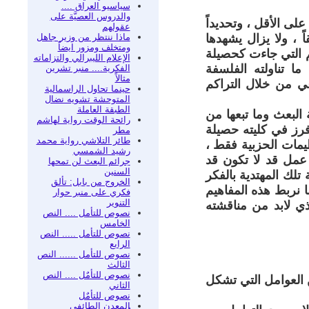
سياسيو العراق ....
والدروس العصيَّة على
لى الأقل ، وتحديداً
عقولهم
ماذا ننتظر من وزير جاهل
ً ، ولا يزال يشهدها
ومتخلف ومزور ايضاً
يم التي جاءت كحصيلة
الإعلام الليبرالي والتزاماته
ما تناولته الفلسفة
الفكرية.... منبر تشرين
مثالاً
عي من خلال التراكم
حينما تحاول الراسمالية
المتوحشة تشويه نضال
الطبقة العاملة
 البعث وما تبعها من
رائحة الوقت رواية لهاشم
فرز في كليته حصيلة
مطر
طائر التلاشي رواية محمد
يمات الحزبية فقط ،
رشيد الشمسي
 عمل قد لا تكون قد
جرائم البعث لن تمحها
السنين
تلك المهتدية بالفكر
الخروج من بابل: تألق
ا نربط هذه المفاهيم
فكري على منبر حوار
التنوير
ذي لابد من مناقشته
نصوص للتأمل .... النص
الخامس
نصوص للتأمل ..... النص
الرابع
نصوص للتأمل ...... النص
الثالث
نصوص للتأمٌل .... النص
 العوامل التي تشكل
الثاني
نصوص للتأمٌل
المعدن الطائفي