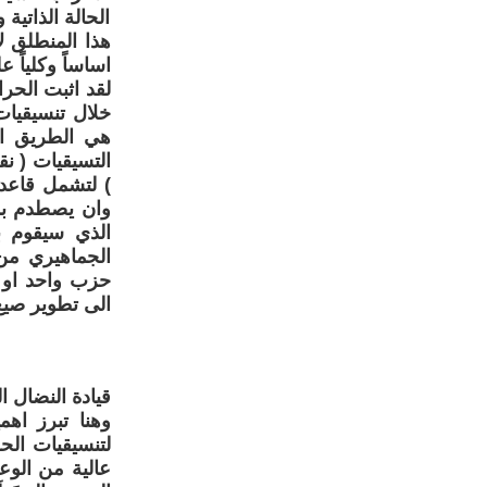
الحالة الذاتية
هذا المنطلق ل
اساساً وكلياً 
خلال تنسيقيات
هي الطريق ال
التسيقيات ( ن
) لتشمل قاعدة
وان يصطدم بمس
الذي سيقوم به
الجماهيري من 
حزب واحد او ت
الى تطوير صيغ
قيادة النضال ا
وهنا تبرز اهم
لتنسيقيات الح
عالية من الوعي