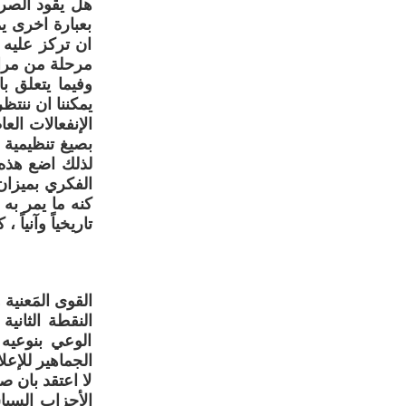
هل يقود الصرا
بعبارة اخرى ي
ان تركز عليه 
مرحلة من مراح
وفيما يتعلق با
يمكننا ان ننت
الإنفعالات الع
بصيغ تنظيمية ق
لذلك اضع هذه ا
الفكري بميزان
كنه ما يمر به 
تاريخياً وآنياً ،
القوى المَعني
النقطة الثانية
الوعي بنوعيه
الجماهير للإعل
لا اعتقد بان ص
الأحزاب السيا