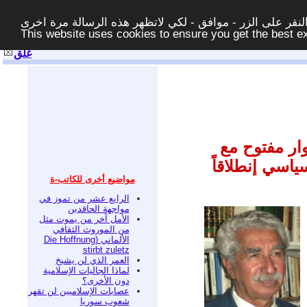
قر على الزر - موافق - لكي لاتظهر هذه الرسالة مرة اخرى -
This website uses cookies to ensure you get the best 
غلق
ر مفتوح مع
ياسي إنطلاقاً
مواضيع أخرى للكاتب-ة
الرابع عشر من تموز في
مواجهة الحاقدين
الأمل آخر من يموت مثل
من الموروث الثقافي
الألماني (Die Hoffnung
stirbt zuletz
العمر الذي لن يشيخ
لماذا الجاليات الإسلامية
دون الأخرى؟
عصابات الإسلاميين لن تقهر
شعوب سوريا