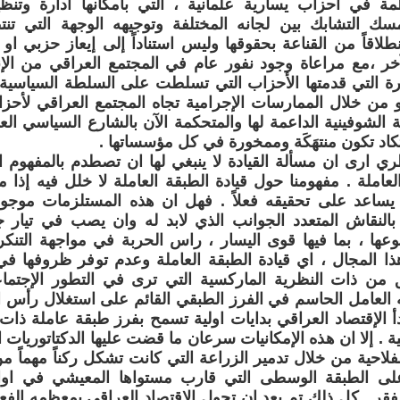
َظَمة في احزاب يسارية علمانية ، التي بامكانها ادارة وتن
ك التشابك بين لجانه المختلفة وتوجيهه الوجهة التي تنتظ
لاقاً من القناعة بحقوقها وليس استناداً إلى إيعاز حزبي 
 ،مع مراعاة وجود نفور عام في المجتمع العراقي من الإنت
رة التي قدمتها الأحزاب التي تسلطت على السلطة السياسية سوا
من خلال الممارسات الإجرامية تجاه المجتمع العراقي لأحز
ة الشوفينية الداعمة لها والمتحكمة الآن بالشارع السياسي ال
تكاد تكون منتهَكَة وممخورة في كل مؤسساتها .
 ارى ان مسألة القيادة لا ينبغي لها ان تصطدم بالمفهوم ال
العاملة . مفهومنا حول قيادة الطبقة العاملة لا خلل فيه إذا
ساعد على تحقيقه فعلاً . فهل ان هذه المستلزمات موجود
النقاش المتعدد الجوانب الذي لابد له وان يصب في تيار ج
وعها ، بما فيها قوى اليسار ، راس الحربة في مواجهة التنكر
ا المجال ، اي قيادة الطبقة العاملة وعدم توفر ظروفها ف
 من ذات النظرية الماركسية التي ترى في التطور الإجتماع
ه العامل الحاسم في الفرز الطبقي القائم على استغلال رأس ال
بدأ الإقتصاد العراقي بدايات اولية تسمح بفرز طبقة عاملة ذا
ة . إلا ان هذه الإمكانيات سرعان ما قضت عليها الدكتاتوريات 
لاحية من خلال تدمير الزراعة التي كانت تشكل ركناً مهماً من
 الطبقة الوسطى التي قارب مستواها المعيشي في اواخر
ر . كل ذلك تم بعد ان تحول الإقتصاد العراقي بمعظمه الفعال