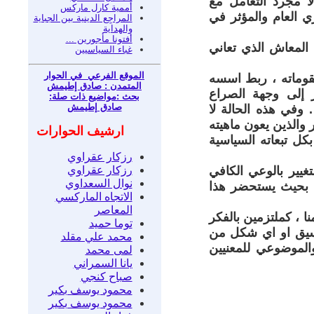
ا مجرد التعامل مع
أُممية كارل ماركس
ي العام والمؤثر في
المراجِع الدينية بين الجباية
والهداية
أفتونا مأجورين ...
ع المعاش الذي تعاني
غباء السياسيين
الموقع الفرعي في الحوار
مقوماته ، ربط اسسه
المتمدن : صادق إطيمش
ر إلى وجهة الصراع
بحث :مواضيع ذات صلة:
صادق إطيمش
 وفي هذه الحالة لا
 والذين يعون ماهيته
ارشيف الحوارات
كل تبعاته السياسية
رزكار عقراوي
رزكار عقراوي
غيير بالوعي الكافي
نوال السعداوي
 ، بحيث يستحضر هذا
الاتجاه الماركسي
المعاصر
 ، كملتزمين بالفكر
توما حميد
نسيق او اي شكل من
محمد علي مقلد
الموضوعي للمعنيين
لمى محمد
يانا السمراني
صباح كنجي
محمود يوسف بكير
محمود يوسف بكير