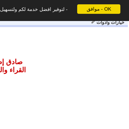
موافق - OK
لتوفير افضل خدمة لكم ولتسهيل ع
خيارات وادوات
صادق إط
القراء وا