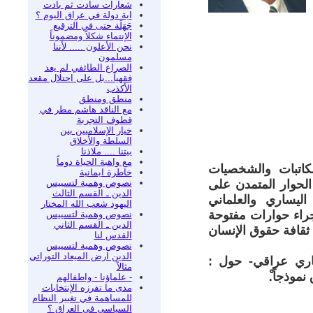
شعارات سادت ثم بادت
اية دولة في عراق اليوم ؟
جَهَلَة حتى في الترقيع
الإنتماء شكلاً ومضموناً
نحن الأعلون ..... لأننا
مسلمون
الصراع الطائفي لم يعد
فقهياً...بل على احتلال مقعد
الأكذب
منطق ومنطق
مع الناقد هاشم مطر في
قطوف التجربة
خيار الإسلاميين بين
السلطة والأخلاق
بيتنا .... ملاذنا
مع واهبة الحياة دوماً
لكاتبات والشخصيات
خاطرة ايمانية
نصوص وهمية لتسييس
الحوار المتمدن على
الدين ـ القسم الثالث
ليساري والعلماني
اليهود شعب الله المختار
جراء حوارات مفتوحة
نصوص وهمية لتسييس
الدين ـ القسم الثاني
 ثقافة حقوق الإنسان
القدس لنا
نصوص وهمية لتسييس
الدين ارض الميعاد التوراتي
يساري عراقي- حول :
مثالاً
موذجاً.ْ
- علماؤنا - واطفالهم
مدى ما تفرزه الإنتخابات
للمساهمة في تغيير النظام
السياسي في العراق ؟