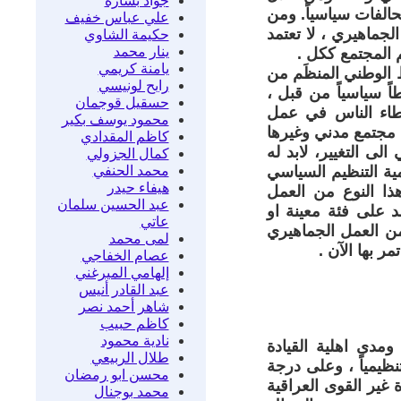
جواد بشارة
تحالفات سياسياً. ومن
علي عباس خفيف
جماهيري ، لا تعتمد
حكيمة الشاوي
ينار محمد
م المجتمع ككل .
يامنة كريمي
 الآن بان صيغ النشاط الوطني المنظَم من
رابح لونيسي
ً سياسياً من قبل ،
حسقيل قوجمان
سطاء الناس في عمل
محمود يوسف بكير
ت مجتمع مدني وغيرها
كاظم المقدادي
 التغيير، لابد له
كمال الجزولي
محمد الحنفي
ية التنظيم السياسي
هيفاء حيدر
هذا النوع من العمل
عبد الحسين سلمان
د على فئة معينة او
عاتي
من العمل الجماهيري
لمى محمد
 بها الآن .
عصام الخفاجي
إلهامي الميرغني
عبد القادر أنيس
شاهر أحمد نصر
كاظم حبيب
نادية محمود
ومدى اهلية القيادة
طلال الربيعي
ظيمياً ، وعلى درجة
محسن ابو رمضان
 غير القوى العراقية
محمد بوجنال