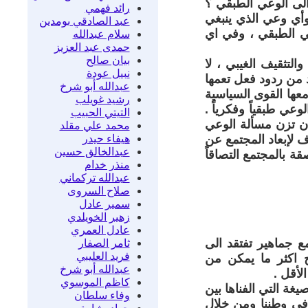
الى الوعي الطبقي ؟
رائد فهمي
وأي وعي الذي ينبغي
عبد الصادقي بومدين
عي الطبقي ، وفي اي
سلام عبدالله
حمدى عبد العزيز
بيان صالح
والتثقيف الغيبي ، لا
نبيل عودة
 من ردود فعل تعمها
عبدالله أبو شرخ
معها القوى السياسية
رشيد غويلب
عي طبقياً وفكرياً .
التيتي الحبيب
وأن تزن مسألة الوعي
محمد علي مقلد
هيفاء حيدر
 لإبعاد المجتمع عن
عبدالخالق حسين
ة بالمجتمع التصاقاً
منذر خدام
عبدالله تركماني
صلاح السروى
سمير عادل
زهير الخويلدي
عادل العمري
مع جماهير تفتقد الى
ثامر الصفار
فريد العليبي
ج اكثر ما يمكن من
عبدالله أبو شرخ
لأقل .
كاظم الموسوي
غة التي الفناها بين
وفاء سلطان
 في وطننا ومن خلال