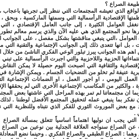
طبيعة الصراع ؟
لواقع الذي تعيشه المجتمعات التي ننظر إلى تجربتها باعجاب ، 
متها الإقتصادية الرأسمالية التي وسمتها الماركسية ، وبحق ، 
 نغفل العوامل الكثيرة ، إلى جانب العامل الإقتصادي ، الت
 نحو المجتمع الذي هي عليه الآن والذي يرسم معالم تطور 
 العوامل ،التي ينبغي مناقشتها بشكل مفصل ، على الجوانب 
، بل انها تتعدى ذلك إلى الجوانب الإجتماعية والتقنية التي م
ن اهم هذه الجوانب يبرز تبلور الوعي الفكري الناشئ من خلال ا
اءاتها الحزبية واللاحزبية والتي اجبرت الرأسمالية على تبني ا
إقتصادية والثقافية التي اصبحت اليوم حصيلة لا يمكن النقاش
رية عنيفة لم تخلو من التضحيات الجسام . ويمكن الإشارة في ه
لعمل اليومي ، او اجور العمل ، او الضمانات الإجتماعية الت
 ، والكثير من المكاسب الإجتماعية الأخرى التي لم يحققها ال
ما ان مجتمعاتنا لم تمر بهذه المراحل التي عاشتها بعض المجتم
 ان نفكر بما ينبغي عمله لتحقيق المجتمع الأفضل لوطننا . لذ
د مع بعض الموروث الثوري للفكر الذي نتبناه وللنظرية التي ن
 .
 التي يجب ان نوليها اهتماماً اساسياً تتعلق بمسألة الصراع
 عن الصراع سنواجه العلاقة الجدلية بين نوعين من الصراع
هما : الصراع الطبقي والصراع الفكري . وحينما نضع المعادلة ال