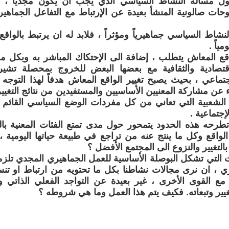
لأول مسألة النشاط السياسي الذي يجب ان يكون مجدياً ، ل
ت صالونية المنشأ بعيدة عن الإرتباط مع التفاعل الجماهير
نشاط السياسي جماهيرياً ومؤثراً ، فلابد له ان يرتبط بالواق
ياً .
واقع المعاش يتطلب ، إضافة الى الإحتكاك المباشر به وبكل 
إقتصادية والثقافية مع بعضها البعض للخروج بمحصلة تشي
تماعي ، بحيث يصبح تغيير الواقع المعاش هدفاً لهذا التوجه .
اء عن مشاركة المعنيين الأساسيين والمستفيدين من نتائج التغيير
الشعبية التي تعاني من كل مفردات الوضع السياسي القائم ب
إجتماعية .
طرحه هذه الحدود يتمحور حول مدى تمتع الفئات المعنية بالت
لواقع وكل ما ينتج عنه من تراجع في طبيعة حياتها اليومية
بالتغيير والنزوع الى المجتمع الأفضل ؟
 التي تشكل البوصلة الأساسية للعمل الجماهيري المجدي تلزمنا
ي ، ان نرى مجالات نشاطنا بكل ما تحتويه من ارتباط او ت
ع القوى الأخرى ، غير بعيدة عن التواجد الفعلي الذاتي و
غيير وتبعاته. فكيف يتم هذا العمل وما هي شروطه ؟