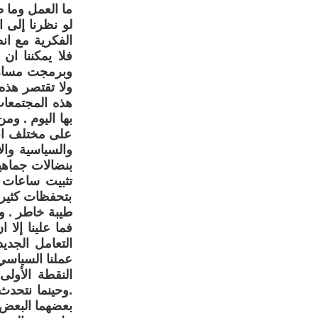
ما العمل وما 
لو نظرنا إلى ا
الفكرية مع انظ
فلا يمكننا ان
وبرمجت مسارها
ولا تقتصر هذه
هذه المجتمعات 
بها اليوم . وم
على مختلف انتم
والسياسية وال
بنضالات جماهي
تثبيت ساعات ا
بتحفظات كثيرة
طيبة خاطر . وب
فما علينا إلا
التعامل الجدي
عملنا السياسي
النقطة الأولى
.وحينما نتحدث
بعضهما البعض و