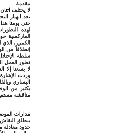
مقدمة
لا يختلف اثنان
بعد انهيار الت
حتى يومنا هذا 
لهذه التطورات
الماركسية حول
الكمي ، الذي ا
إنطلاقاً من ال
سلطة الإحتلال
تطور العمل ال
لا يسعنا إلا 
وردت الإشارة ا
اليساري وبالف
بكثير من الوق
مناقشة مستفيض
مَدارات الموض
ينطلق النقاش 
حدود معادلة مت