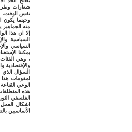
يعالج الحد ا
شعارات وطروحا
نفس الوقت.
وحينما يكون ال
منه الجماهير يوم
إلا ان هذا ال
السياسية وال
السياسي والإج
يمكننا الإستغن
، وهي الفئات 
والإقتصادية وال
السؤال الذي ت
لمقومات هذا ا
الوعي القناعة 
هذه المنطلقات
الفلسفي الثور
اشكال العمل م
الأساسيين بالت