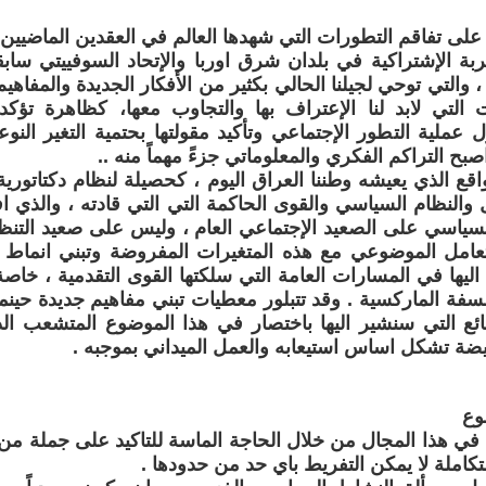
 على تفاقم التطورات التي شهدها العالم في العقدين الماضيين ع
جربة الإشتراكية في بلدان شرق اوربا والإتحاد السوفييتي سابقا
، والتي توحي لجيلنا الحالي بكثير من الأفكار الجديدة والمفاه
 التي لابد لنا الإعتراف بها والتجاوب معها، كظاهرة تؤكد 
 عملية التطور الإجتماعي وتأكيد مقولتها بحتمية التغير النو
صبح التراكم الفكري والمعلوماتي جزءً مهماً منه ..
واقع الذي يعيشه وطننا العراق اليوم ، كحصيلة لنظام دكتاتورية
 والنظام السياسي والقوى الحاكمة التي التي قادته ، والذي ا
سياسي على الصعيد الإجتماعي العام ، وليس على صعيد التنظ
التعامل الموضوعي مع هذه المتغيرات المفروضة وتبني انماط
ليها في المسارات العامة التي سلكتها القوى التقدمية ، خاصة 
لسفة الماركسية . وقد تتبلور معطيات تبني مفاهيم جديدة حينم
ائع التي سنشير اليها باختصار في هذا الموضوع المتشعب ال
ة تشكل اساس استيعابه والعمل الميداني بموجبه .
وع
في هذا المجال من خلال الحاجة الماسة للتاكيد على جملة من
كاملة لا يمكن التفريط باي حد من حدودها .