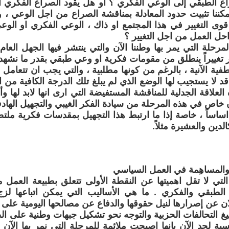
ع الطبقي إلى الوعي الفكري ؟ او هل يقود الصراع الفكري 
مكننا تثبيت حدود المعادلة بمناقشة الصراع من اجل الوعي ، 
قوى التغيير في هذا المجتمع او ذاك ، الوعي الفكري او الو
ل العمل من اجل التغيير ؟
لمرحلة التي يمر بها وطننا الآن والتي ينتشر فيها الجهل العام 
ظر تغييراً ينطلق من مقومات فكرية او وعي طبقي بقدر ما نشهد
اطفية الآنية ، بالرغم من كونها مطلبية ، والتي يجب ان تتعامل 
د لا يستجيب لها الوضع الذي لم يبلغ تلك الدرجة الكافية من الو
لعلاقة الجدلية للمناقشة المستفيضة التي ارى انها لابد لها 
 خاص في هذه المرحلة من سيادة الفكر الغيبي والتجهيل الهادف
اساساً ، خاصة إذا ما ارتبط هذا التجهيل بمقدسات فكرية ملتصق
 كالدين والعشيرة مثلاً.
ة والمساهِمة في العمل السياسي
 التي لا تقل اهميتها عن النقطة الأولى تتعلق بطبيعة العمل 
 الطبقي والفكري . ما هي الأساليب التي يمكن اتباعها لز
ان عن إصرارها لنيل حقوقها والدفاع عن مصالحها اليومية على ا
يغ التحالفات الحزبية والتوجه نحو تشكيل جبهات وطنية على الصي
سية لحد الآن بانها اصبحت ملائمة للمرحلة التي نمر بها الآن