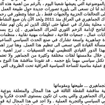
 والموضوعية التي يعيشها شعبنا اليوم ، بالرغم من اهمية هذه ال
ابد لنا ان نسعى الى بلورة تصورات جديدة حول طبيعة العمل ال
على التحالفات الحزبية والجبهات فقط ، بل تنشأ وتتطور في رح
لقد اثبت الحراك الجماهيري في العراق منذ 2011 ولحد
 محلية يشارك في عملها حتى اولئك الذين لم يكن لهم نشاطا
ناجح لإدامة الزخم الثوري للحراك الجماهيري . إن زج ب
قابات عمال ، جمعيات فلاحية ، تنظيمات مهنية نقابية ، منظما
 جماهيرية واسعة تشارك في صنع الحدث السياسي الساعي الى
ألة القيادة التي تسعى الى تنظيم هذا العمل. وهنا تبرز اهم
ذا الدور القيادي التنظيمي لهذه التنسيقيات . تبرز اهمية 
خلال ملامستها لفئات مختلفة وكثيرة من الجماهير ولا تعتم
كتل سياسي مهما بلغ حجمه . قد تقودنا مناقشة هذا النوع 
 عملية مناسبة للساحة السياسية العراقية تحت الظروف التي تمر
لجماهيري ... طبيعتها ومقوماتها
ية مناقشة النقطة الثالثة في هذا المجال والمتعلقة بنوعية 
راك الجماهيري والتي يجب ان تكون بمستوى الحدث فكرياً وتن
 السياسي والتجربة العملية . ولا اجد في هذا المجال اية قوة