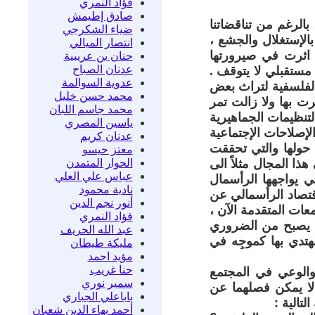
فؤاد النمري
صادق إطيمش
بالرغم من تناقضاتنا
ضياء الشكرجي
بالإستغلال والجشع ،
انتصار الميالي
ي اثرت في صيرورتها
حنان بن عريبية
عدنان الصباح
مستقبلي لا يتوقف .
عدوية السوالمة
الفلسفية لتراث بعض
محمد حسن خليل
رت بها ولا زالت تمر
محمد جاسم اللبان
لتنظيمات الجماهيرية
ياسين المصري
لإصلاحات الإجتماعية
عدنان كريم
 حولها والتي تحققت
معتز حيسو
الحوار المتمدن
ذا المجال مثلاً الى
عباس علي العلي
ي يواجهها الرأسمال
نادية محمود
إقتصاد الرأسمالي عن
أنور نجم الدين
عات المتقدمة الآن ،
فؤاد النمري
لك يصبح من الضروري
عبد الله الحريف
هتدي بها كموجِه في
مليكة طيطان
مؤيد احمد
حنا غريب
 والوعي في المجتمع
سمير نوري
 لا يمكن فصلهما عن
باباعلي الجباري
تالية :
أحمد بهاء الدين شعبان