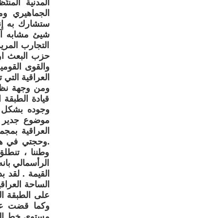
المدنية المنت
الجماهيري ومس
ستشارك به إنط
شيئ مشابه آخر
التجارب المري
حزب البعث او 
والقوى القومي
العراقية التي 
ومن وجهة نظري
قيادة الطبقة 
وجوده بشكل ي
موضوع جدير ب
العراقية بمجم
.وحجتي في هذ
وطننا ، تنطلق
الرأسمالي بان
القيمة . لقد 
الساحة العراقي
على الطبقة الف
وكما قضت على
مستوى خط الفق