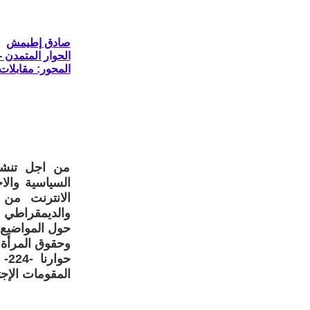
صادق إطيمش
الحوار المتمدن - العدد: 6033 - 2018 /
المحور: مقابلات
من اجل تنشيط
السياسية والا
الانترنت من 
والديمقراطي ا
حول المواضيع 
وحقوق المرأة و
حو
المقومات الإجت