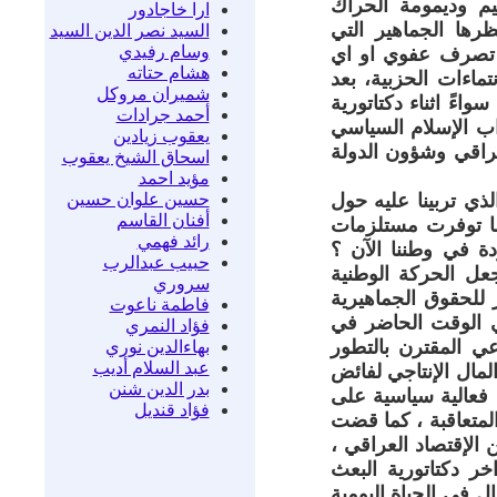
ظيم وديمومة الحراك
ارا خاجادور
رها الجماهير التي
السيد نصر الدين السيد
وسام رفيدي
او تصرف عفوي او اي
هشام حتاته
ماءات الحزبية، بعد
شميران مروكل
ءً اثناء دكتاتورية
أحمد جرادات
اب الإسلام السياسي
يعقوب زيادين
عراقي وشؤون الدولة
اسحاق الشيخ يعقوب
مؤيد احمد
حسين علوان حسين
ذي تربينا عليه حول
أفنان القاسم
 ما توفرت مستلزمات
رائد فهمي
ة في وطننا الآن ؟
حبيب عبدالرب
عل الحركة الوطنية
سروري
 للحقوق الجماهيرية
فاطمة ناعوت
ي الوقت الحاضر في
فؤاد النمري
ي المقترن بالتطور
بهاءالدين نوري
عبد السلام أديب
مال الإنتاجي لفائض
بدر الدين شنن
ت فعالية سياسية على
فؤاد قنديل
المتعاقبة ، كما قضت
 الإقتصاد العراقي ،
 دكتاتورية البعث
 في الحياة اليومية