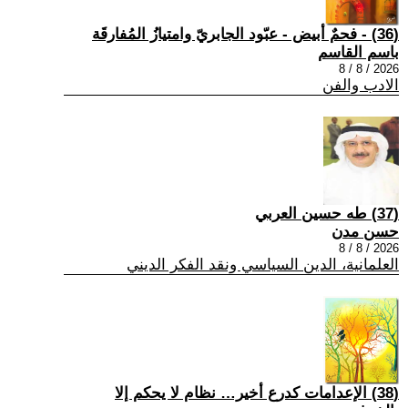
(36) - فحمٌ أبيض - عبّود الجابريّ وامتيازُ المُفارقَة
باسم القاسم
2026 / 8 / 8
الادب والفن
(37) طه حسين العربي
حسن مدن
2026 / 8 / 8
العلمانية، الدين السياسي ونقد الفكر الديني
(38) الإعدامات كدرع أخير… نظام لا يحكم إلا