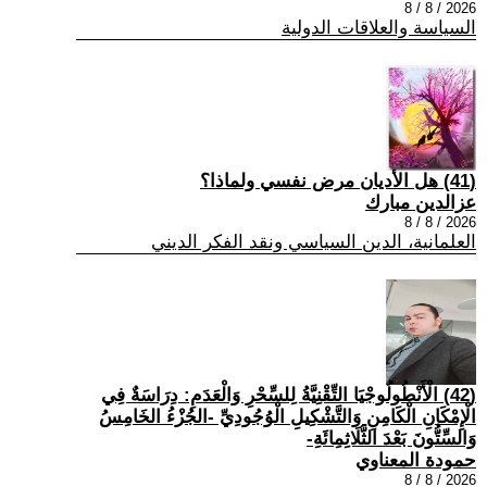
2026 / 8 / 8
السياسة والعلاقات الدولية
(41) هل الأديان مرض نفسي ولماذا؟
عزالدين مبارك
2026 / 8 / 8
العلمانية، الدين السياسي ونقد الفكر الديني
(42) الْأَنْطُولُوجْيَا التِّقْنِيَّةُ لِلسِّحْرِ وَالْعَدَمِ: دِرَاسَةٌ فِي
الْإِمْكَانِ الْكَامِنِ وَالتَّشْكِيلِ الْوُجُودِيِّ -الجُزْءُ الخَامِسُ
وَالسِّتُّونَ بَعْدَ الثَّلَاثِمِائَةِ-
حمودة المعناوي
2026 / 8 / 8