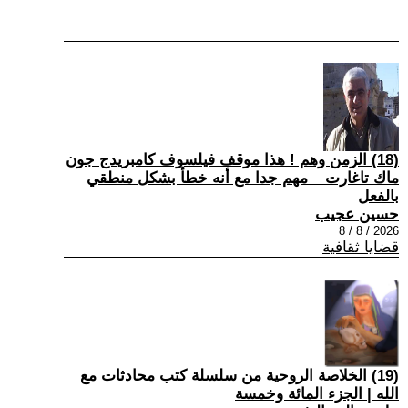
(18) الزمن وهم ! هذا موقف فيلسوف كامبريدج جون
ماك تاغارت _ مهم جدا مع أنه خطأ بشكل منطقي
بالفعل
حسين عجيب
2026 / 8 / 8
قضايا ثقافية
(19) الخلاصة الروحية من سلسلة كتب محادثات مع
الله | الجزء المائة وخمسة