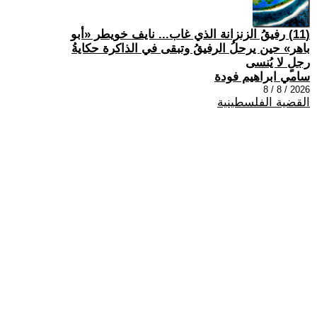
(11) رفيقُ الزنزانة الذي غاب... نايف خويطر «أبو
باهر» حين يرحلُ الرفيقُ وتبقى في الذاكرة حكايةُ
رجلٍ لا يُنسى
سامي ابراهيم فودة
2026 / 8 / 8
القضية الفلسطينية