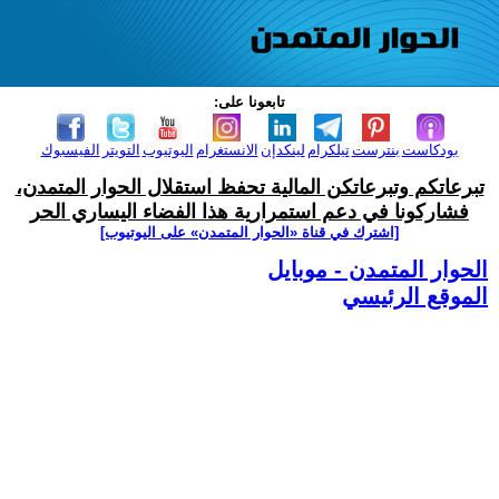
تابعونا على:
بودكاست
بنترست
تيلكرام
لينكدإن
الانستغرام
اليوتيوب
التويتر
الفيسبوك
تبرعاتكم وتبرعاتكن المالية تحفظ استقلال الحوار المتمدن،
فشاركونا في دعم استمرارية هذا الفضاء اليساري الحر
[اشترك في قناة ‫«الحوار المتمدن» على اليوتيوب]
الحوار المتمدن - موبايل
الموقع الرئيسي