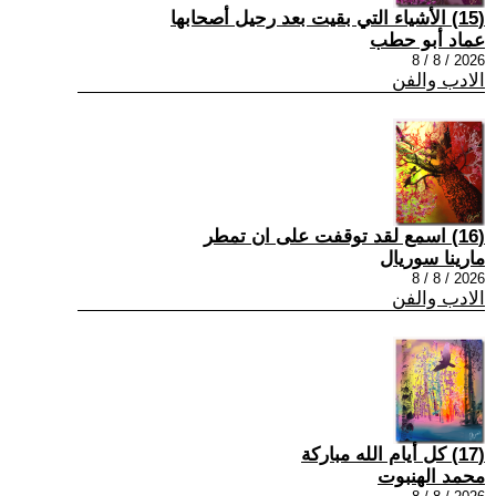
(15) الأشياء التي بقيت بعد رحيل أصحابها
عماد أبو حطب
2026 / 8 / 8
الادب والفن
(16) اسمع لقد توقفت على ان تمطر
مارينا سوريال
2026 / 8 / 8
الادب والفن
(17) كل أيام الله مباركة
محمد الهنبوت