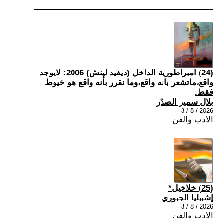
(24) امبراطورية الداخل (ديفيد لينش) 2006: لايوجد
واقع،ماتشعر بانه واقع،وما نقرر بأنه واقع هو خيوط
فقط.
بلال سمير الصدّر
2026 / 8 / 8
الادب والفن
(25) خلاخيل*
إشبيليا الجبوري
2026 / 8 / 8
الادب والفن