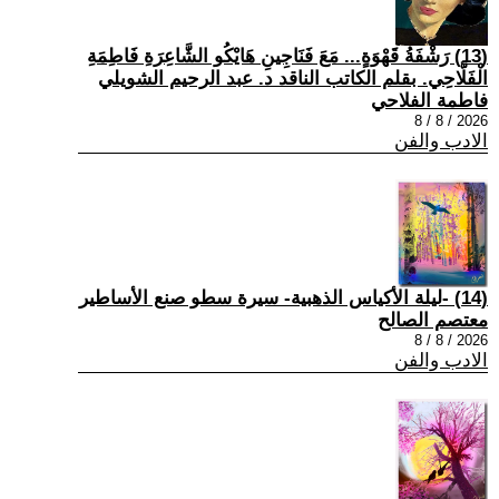
(13) رَشْفَةُ قَهْوَةٍ... مَعَ فَنَاجِينِ هَايْكُو الشَّاعِرَةِ فَاطِمَةِ
الْفَلَّاحِي. بقلم الكاتب الناقد د. عبد الرحيم الشويلي
فاطمة الفلاحي
2026 / 8 / 8
الادب والفن
(14) -ليلة الأكياس الذهبية- سيرة سطو صنع الأساطير
معتصم الصالح
2026 / 8 / 8
الادب والفن