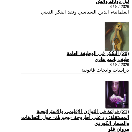
نيل دونالد والش
2026 / 8 / 8
العلمانية، الدين السياسي ونقد الفكر الديني
(20) السُكر في الوظيفة العامة
طيف باسم هادي
2026 / 8 / 8
دراسات وابحاث قانونية
(21) قراءة في التوازن الإقليمي والاستراتيجية
المستقلة: رد على أطروحة -بيجيريك- حول التحالفات
والمسار الكوردي
مروان فلو