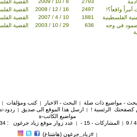
2009 / 10 / 8
2793
ادمة
القضية الفلس
2008 / 12 / 16
2497
مراً واقعاً؟!
القضية الفلس
2007 / 4 / 10
1881
ية الفلسطينية
القضية الفلس
2003 / 10 / 29
636
صمود في وجه
القضية الفلس
ة
حث - مواضيع ذات صلة
البحث - الاخبار
كتب ومؤلفات
 كصفحتك الرئسية !
ارسل هذا الموقع الى صديق
ردود-تع
مواضيع الكاتب-ة
المشاركات - 15 -
عدد زوار موقع زياد جرغون : 67,134
#زياد_جرغون (هاشتاغ)