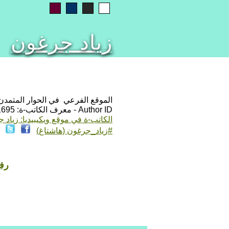
زياد جرغون
الموقع الفرعي في الحوار المتمدن: ps://www.ahewar.org/m.asp?i=1695
Author ID - معرف الكاتب-ة: 1695
الكاتب-ة في موقع ويكيبيديا: زياد 
#زياد_جرغون (هاشتاغ)
رفح