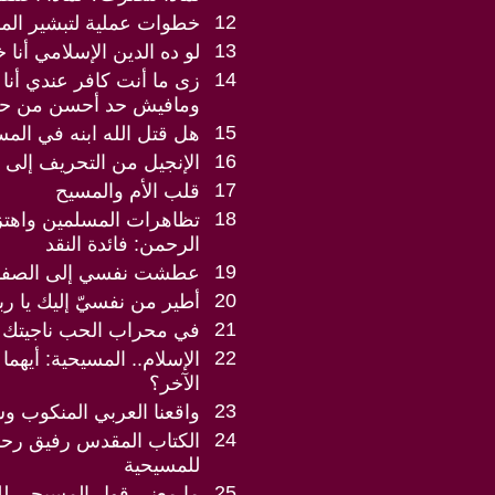
12
خطوات عملية لتبشير الم
13
لو ده الدين الإسلامي أنا 
14
زى ما أنت كافر عندي أنا 
ومافيش حد أحسن من ح
15
هل قتل الله ابنه في الم
16
الإنجيل من التحريف إلى ا
17
قلب الأم والمسيح
18
تظاهرات المسلمين واهت
الرحمن: فائدة النقد
19
عطشت نفسي إلى الصفاء، 
20
أطير من نفسيّ إليك يا رب
21
في محراب الحب ناجيتك ر
22
الإسلام.. المسيحية: أيهما
الآخر؟
23
واقعنا العربي المنكوب و
24
الكتاب المقدس رفيق رحل
للمسيحية
25
ما معنى قول المسيحي لل