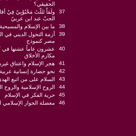
الحقيقي؟
37
ولَمَاْ تَثَلّثَ مَحْبُوْبِيّ فِي
الحبّ عند ابن عربيّ
38
ما بين الإسلام والمسيحية
39
أزمة التحول الديني في ال
مصر كنموذج
40
عشرون عاماً عشتها في كن
مكارم الأخلاق
41
هجر الإسلام واعتناق غير
42
نحو حضارة إنسانية عربية: 
43
السلام على من اتبع الهدى
44
الروح الإسلامية والروح ا
45
حرية الفكر في الإسلام
46
معضلة الحوار الإسلامي 