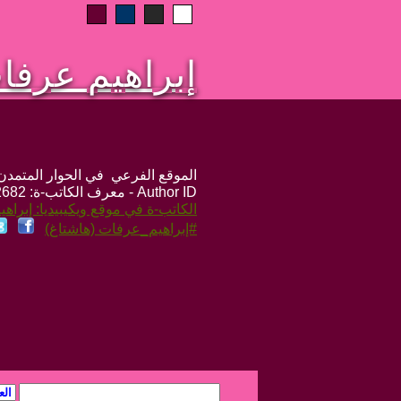
إبراهيم عرفا
الموقع الفرعي في الحوار المتمدن: ps://www.ahewar.org/m.asp?i=2682
Author ID - معرف الكاتب-ة: 2682
الكاتب-ة في موقع ويكيبيديا: إبراه
#إبراهيم_عرفات (هاشتاغ)