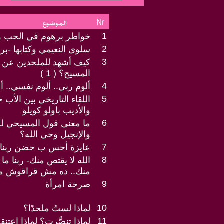
1
خواطر برهوم في الحب 
2
سلوى النعيمي وكتابها -ب
3
كيف أشهد للملحدين عن إ
المسيح؟ ( 1 )
4
ألوم ربي.. ألوم نفسي.. أ
5
اللقاء التاريخي بين الأب
والأديب باولو كويلو
6
ما معنى قول المسيحي للم
والإنجيل وحي الله؟
7
عايزة أحس ب حضن ربنا
8
الله لا يقتص منك- ربنا 
منك.. ده مش قراقوش مثلا
9
صرخة امرأة
10
لماذا لستُ ملحدًا؟
11
لماذا تنصًّرت؟ لماذا اعت