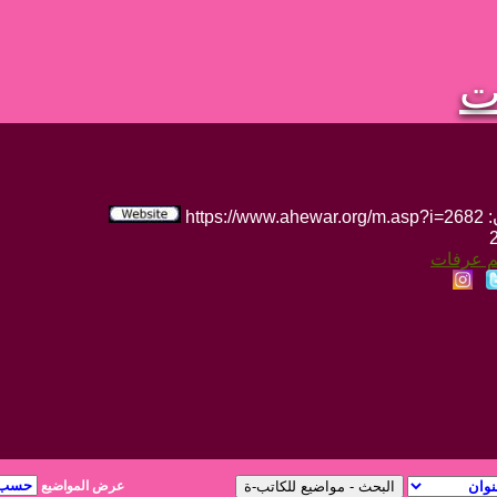
ت
htt
يم عرفات
عرض المواضيع