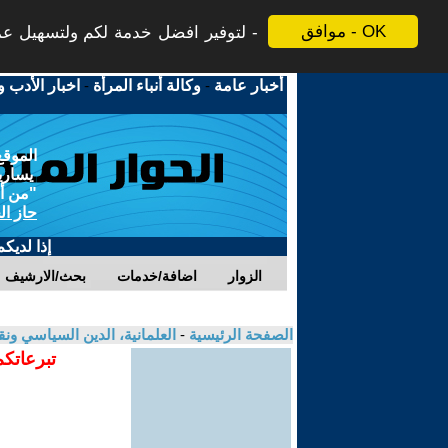
موافق - OK
لتوفير افضل خدمة لكم ولتسهيل عملي
أخبار عامة
-
وكالة أنباء المرأة
-
اخبار الأدب و
الموقع
يسارية
"من أج
حاز ال
إذا لديك
الزوار
اضافة/خدمات
بحث/الارشيف
الصفحة الرئيسية
-
العلمانية، الدين السياسي ونق
تبرعاتكم