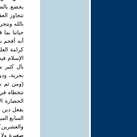
يخضع بالضر
تتجاوز الع
بالله ونتح
حياتنا بما
أنه أقحم ن
كرامة العل
الإسلام في
بال كثير م
بحرية، ودون
(ومن ثم م
تتخطاه في 
الحضارة ال
يفعل دين ب
السابع الم
والعشرين؟
صغيرة ولا 