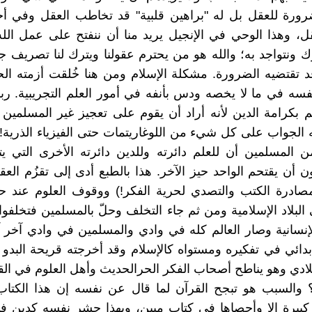
ورة للعقل بل له "براهين قلبية" قد تخاطب العقل وفي أحي
قل، وهذا الوحي في الإنجيل يريد منا أن ننفتح على عمل الله
رك ونتواجد به؛ والله هو من يحترم عقولنا ويترك لنا تصريف 
 قد تقتضيه الضرورة. مشكلة الإسلام ومن هنا خُلقت أزمته ا
فسه في ما لا يخصه ودس بأنفه في أمور العلم التجريبية. رب
م بكرامة الدين لأنه أراد أن يقوم على تعجيز غير المسلمين 
ه الجواب على كل شيء من اللوغاريتمات حتى الفيزياء الذرية
ن المسلمين أن للعلم دائرته وللدين دائرته الأخرى التي ي
 أن يقتحم الواحد حيز الآخر. هذا بالطبع أدى إلى تقزُم العقل
صادرة الكتب والتصدي لحرية الفكر!) ووقوف العلوم عند حد
البلاد الإسلامية ومن ثم جاء التخلف وحلّ بالمسلمين فتخلف
إنسانية وصار العالم كله في وادي والمسلمين في وادي آخر آ
دائي في تفكيره ومستواه كالإسلام وقد أخرجته قريحة البدو
يلادي وهو يناطح أصحاب الفكر الحرالحديث وأهل العلوم في الق
 والسبب هو تبجح القرآن لما قال عن نفسه إن هذا الكتاب 
كبيرة إلا وأحصاها في كتاب مبين، وبهذا حشر نفسه كدين في