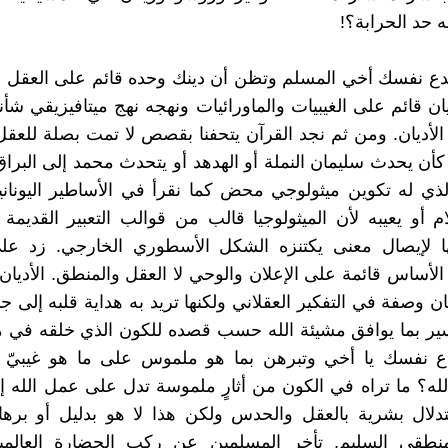
ه حد الحرابة؟!
دع نفسك أخي المسلم وتظن أن دينك وحده قائم على العقل ب
يان قائم على الغيبيات والماورائيات ونهجه نهج ميتافيزيقي شأ
لأديان. ومن ثم نجد القرآن يتحفنا بقصص لا تمت بصلة للعق
ا كأن يحدث سليمان النملة أو الهدهد أو يتحدث محمد إلى البرا
الذي له تكوين ميثولوجي محض كما نقرأ في الأساطير اليونانية
م أو يعيبه لأن الميثولوجيا قالب من قوالب التعبير القديمة ا
ا لإيصال معنى يكتنزه الشكل الأسطوري الخارجي. زد عل
الأساس قائمة على الإعلان والوحي لا العقل والمنطق. الأديان ل
ن وصفة في التفكير العقلاني ولكنها تريد به هداية قلبه إلى جا
سير بما يوافق مشيئة الله حسب قصده للكون الذي خلقه في م
 نفسك يا أخي وتبرهن بما هو ملموس على ما هو غيبيّ وأ
ه؟ ما تراه في الكون من أثارٍ ملموسة تدل على عمل الله إنم
لال بشرية بالعقل والحدس ولكن هذا لا هو بدليل أو بر
منطقي السليم. تأخر المسلمين عن ركب الحضارة العالمية