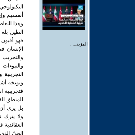
التكنولوجي
أنفسهم وإيه
وهذا التعاط
الطين بلة 
فهو أفيون 
المزيد.....
الإنسان في
والتجريب 
والنبوءات 
التجريبية 
ويوبخه أشد 
فتجريبية اس
للمنطق الفل
بل يرى أن 
ولا يترك 
العقائدية ق
الحيّ الذي