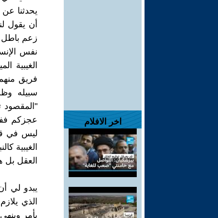
يحدثنا عن 
أن يقول لن
زعم باطل إذ
نفس الإنسا
الغيبية ال
فريق منهم
سبيله وظن
"المقصود ت
عجزكم ففي 
اخر الافلام
ليس في قوة
الغيبية كال
العقل بل ه
يبدو لي أن
الذي يلازم 
يأمر وينهي 