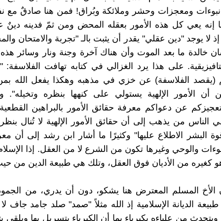
نبوءات ومعجزات وحشر وملائكة وبُراق! فمن هنا صادقٌ مع ن
ا إنه يعي كل هذه الأمور بعقله المحض ومن ثمّ فدينه دينٌ 
 لا يوجد "دين عقلي" يقدر أن يثبت بالـ "تجربة والامتحان والم
ن خالدة ما بعد الموت وأن هناك آخرة وجنة ونار وسائر هذه 
ميتافيزيقية. على هذا يرد الغزالي في كتابه تهافت الفلاسفة: 
 (يقصد الفلاسفة) عن خزي في مذهبه وهكذا يفعل الله بم
 أن الأمور الإلهية يستولي على كنهها بنظره وتخيله". وق
عجيزكم عن دعواكم معرفة حقائق الأمور بالبراهين القطعية
الناس من يذهب إلى أن حقائق الأمور الإلهية لا تُنال بنظر
 البشر الاطلاع عليها" وكثيرًا ما أشار ابن رشد إلى أن معر
نبوءات والوحي وغيرها تكون من الشرع لا من العقل. إذا الإسلا
و كغيره من الأديان فوق العقل، وتلك هي طبيعة الدين من حيث
 الأخ المسلم المعترض هنا يشكو، دون أن يدري، من الجمود
طبيعة الديانة الإسلامية إذ الله مثلاً "صمد" صلد جامد جاف لا
ويتحدث من علياءه بكبرياء بما أن الكبرياء يتسربل بها ويلقي ب