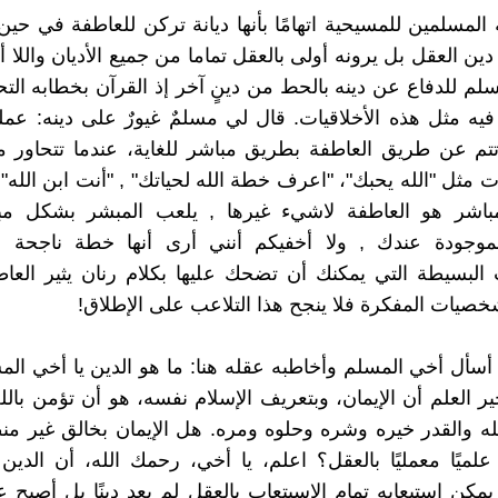
ة المسلمين للمسيحية اتهامًا بأنها ديانة تركن للعاطفة في حي
دين العقل بل يرونه أولى بالعقل تماما من جميع الأديان واللا أدي
مسلم للدفاع عن دينه بالحط من دينٍ آخر إذ القرآن بخطابه ال
 مثل هذه الأخلاقيات. قال لي مسلمٌ غيورٌ على دينه: عملي
م عن طريق العاطفة بطريق مباشر للغاية، عندما تتحاور مع
 مثل "الله يحبك"، "اعرف خطة الله لحياتك" , "أنت ابن الله" 
مباشر هو العاطفة لاشيء غيرها , يلعب المبشر بشكل م
لموجودة عندك , ولا أخفيكم أنني أرى أنها خطة ناجحة ل
لبسيطة التي يمكنك أن تضحك عليها بكلام رنان يثير العاط
شخصيات المفكرة فلا ينجح هذا التلاعب على الإطلاق!
 أسأل أخي المسلم وأخاطبه عقله هنا: ما هو الدين يا أخي ال
ير العلم أن الإيمان، وبتعريف الإسلام نفسه، هو أن تؤمن بالله
ه والقدر خيره وشره وحلوه ومره. هل الإيمان بخالق غير م
تًا علميًا معمليًا بالعقل؟ اعلم، يا أخي، رحمك الله، أن الدي
 يمكن استيعابه تمام الاسيتعاب بالعقل لم يعد دينًا بل أصبح عل