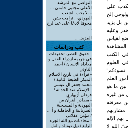
التواصل مع المرشد
للكذب على
الأعلى مجتبى خامنئ ...
-
-لا يحب الشعب
ولوجي إلخ
اليهودي-.. ترامب يشن
ن بل يزيد
هجومًا لاذعًا على عبدالرح
...
خدر وعليه
خضع لقياس
المزيد.....
 المشاهدة
كتب ودراسات
-
حقوق العصر. تحقيقات
في الكتب
في جريمة ازدراء العقل و
ي العلوم
معاداة الإنسان / أحمد
التاوتي
م تسوءكم"
-
قراءة في تاريخ الاسلام
أمور العلم
المبكر الطبعة الثانية /
محمد جعفر ال عيسى
بين ما هو
-
الإسلام ضد الحداثة /
ل من غيره
فرغان أزيهاري
-
مصادر القرآن من
من معرفته
اليهودية و المسيحية
 مشاربهم
السريانية و الجاهلية و أ ...
/ مؤمن عقلاني
بهم الإله
-
محادثات مع الله الجزء
الرابع / نيل دونالد والش
ّ الله لا