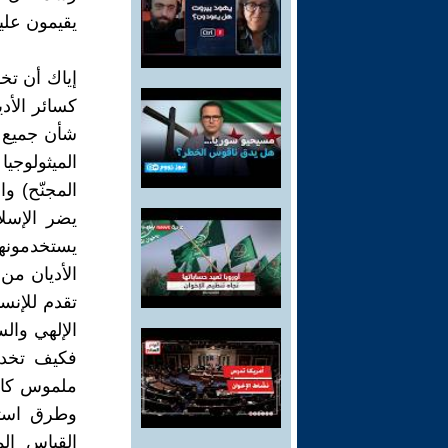
يقيمون علي
إياك أن تخ
كسائر الأد
شأن جميع ا
الميثولوجي
المجنّح) و
يضر الإسلا
يستخدمونه
الأديان من 
تقدم للإنسا
الإلهي وال
فكيف تخدع
ملموس كالل
وطرق استد
القياس ال