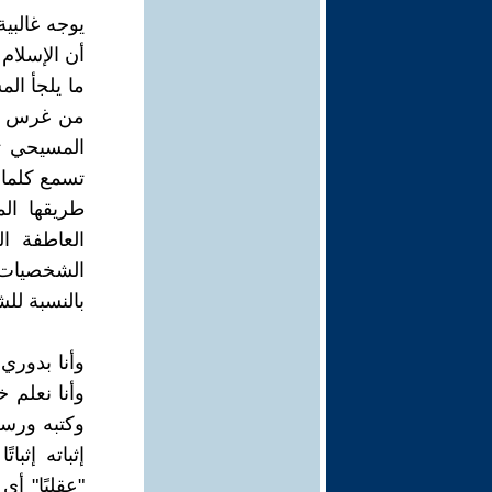
يوجه غالبي
أن الإسلام 
ما يلجأ ال
من غرس فيه
المسيحي تت
تسمع كلمات
طريقها ال
العاطفة ا
الشخصيات ا
بالنسبة لل
وأنا بدوري
وأنا نعلم خ
وكتبه ورسل
إثباته إثبا
"عقليًا" أي