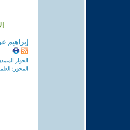
ال
إبراهيم ع
الحوار المتمدن-العدد: 3712 - 12
المحور: العلما