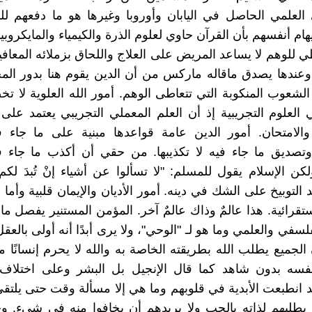
 العلمي الحاصل في اليابان وأوروبا وغيرها هو ما دفعهم 
ام أنفسهم بأن القرآن حاوي لعلوم الذرة والكيمياء والمايكروبي
ي للوهم لا يساعد المريض على العلاج واللحاق بزملائه المعافي
وعندها يصدق ماقاله ماركس من أن الدين يقوم هنا بدور الم
الشعوب المنكوبة التي تتعاطى الوهم. أمور الله العلوية لا ت
 العلوم التجريبية إذ أن العلم المعملي التجريبي يعتمد على
والامتحان. أمور الدين عامة قواعدها مبنية على ما جاء 
وتصديق ما جاء فيه لا تكذيبها. من حقي أن أكذب ما جاء ف
ولكن الإسلام يقول للمسلم: "لا تسألوا عن أشياء إنْ تُبدَ لك
التوبيخ على الشك في دينه. أمور الأديان والإيمان قلبية وأما 
تقرائية. هذا عالمٌ وذاك عالمٌ آخر. المؤمن المستنير يفصل ما 
سفي والعلمي وما هو لـ "الوحي"، ولا يرى أبدًا أنه أولى بالعق
الجميع يطلب الله بطريقته الخاصة به والله لا يحرم إنسانًا 
نفسه بدون شاهد كما قال الإنجيل بل البشر وعلى اختلاف
د انطبعت الأبدية في قلوبهم وما هي إلا مسألة وقت حتى يلتقي 
 يطلبهم لذاته بالحب ولا يريدهم أن يخافوا منه في شيء. وحي