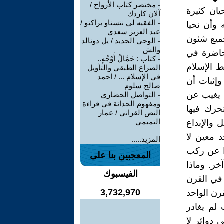
-
مختصر كتاب الأرواح /
ان كثيرة
آلان كاردك
-
الفقيه لي نتسناو براكتو /
 وأن نحيا
عبد العزيز سعدي
جميع شئون
-
الوحي الجديد / يل دونالد
والش
لحاضرة في
-
كتاب : حَمَّالُ أَوْجُهٍ..
ط الإسلام
الصراع الطبقي والتأويل
في الإسلام ... / احمد
وإثبات أن
صالح سلوم
! يغيب عن
-
التواصل الحضاري
ومفهوم الحداثة في قراءة
تحرك فيها
النص القراني / عمار
التميمي
 والإبداع
 معين لا
المزيد.....
وا عن ركب
المعجبين بنا على
خر. وماذا
الفيسبوك
 في القرن
3,732,970
رن الواحد
لم يغادر
 دوائر لا