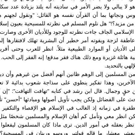
و لا يبالي ولا يضر الأمر في ساديته أنه يلتذ بزيادة عدد سكا
س ونجاتها بما أن القرآن نفسه هو القائل: "ونقول لجهنم 
ن مزيد؟!" هل نلوم المسلم في نظرته للمسيحية بعيون إسلا
الإسلامي الجاف جاءت نظرته للوجود وللأديان الأخرى وصارت 
طفة لزجة ويفوته أمر خطير أن البشرية تهلك لافتقارها إل
لى الأديان أو الموارد الطبيعية مثلاً. انظر للعرب وحتى أفريق
ية هائلة غزيرة ومع ذلك هناك فقر مدقع! إنه الفقر إلى الحب
إلهي بالتحديد.
من المسلمين إلى الوهم ظانين أنهم أفضل من غيرهم وأن دي
الآخرين، وهذا تفكير ينطوي على سذاجة شعوب بدائية لا تع
 حقٍ وجمال. قال ابن رشد في كتابه "تهافت التهافت": "إن ك
حث على الفضائل ولكن يجب تأويل أصولها ومبادئها "أحسن" تأ
فرة في زمانه إذ الغالب في الإسلام هو الإقصاء والتكفير ل
لكن انظر معي وتأمل كم أهان الإسلام والمسلمين شخصًا مث
نظر بعقله في أمور الدين. ترى ماذا كان المسلمون ليفعلوا 
عشر معشار ما قاله فولتير وروسو ورينان في المسيحية؟ 