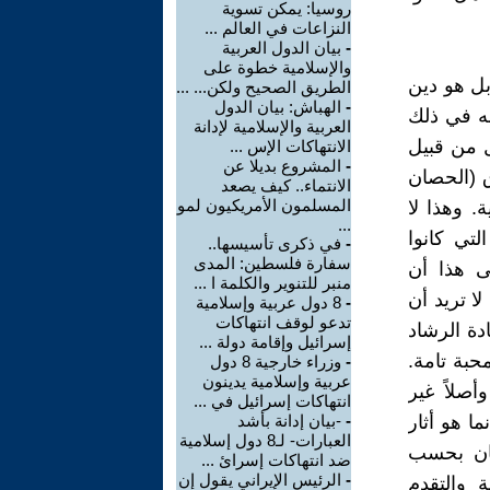
روسيا: يمكن تسوية
النزاعات في العالم ...
-
بيان الدول العربية
والإسلامية خطوة على
ل هو دين
الطريق الصحيح ولكن... ...
-
الهباش: بيان الدول
نه في ذلك
العربية والإسلامية لإدانة
ل من قبيل
الانتهاكات الإس ...
-
المشروع بديلا عن
ق (الحصان
الانتماء.. كيف يصعد
المسلمون الأمريكيون لمو
. وهذا لا
...
لتي كانوا
-
في ذكرى تأسيسها..
سفارة فلسطين: المدى
ى هذا أن
منبر للتنوير والكلمة ا ...
ا تريد أن
-
8 دول عربية وإسلامية
تدعو لوقف انتهاكات
دة الرشاد
إسرائيل وإقامة دولة ...
حبة تامة.
-
وزراء خارجية 8 دول
عربية وإسلامية يدينون
صلاً غير
انتهاكات إسرائيل في ...
ا هو أثار
-
-بيان إدانة بأشد
العبارات- لـ8 دول إسلامية
هان بحسب
ضد انتهاكات إسرائ ...
-
الرئيس الإيراني يقول إن
 والتقدم