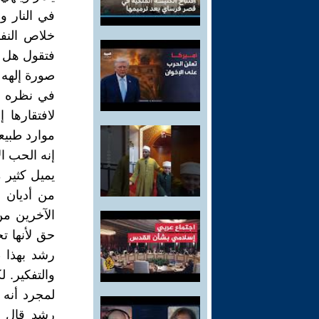
في النار وه
خلاص النفو
فتقول هل م
صورة إلهه 
في نظره عا
لافتقارها إ
موارد طبيع
إنه الحب ال
يميل كثير 
من أديان 
الآخرين من
حق لأنها ت
رشد بهذا ط
والتفكير. 
لمجرد أنه 
رشد قال ب