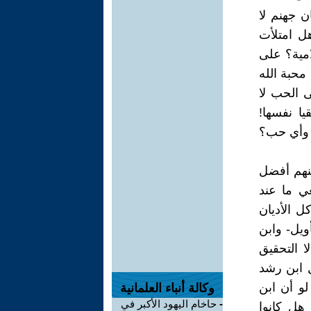
ن جهنم لا
هل امتلأت
مية؟ على
محبة الله
ى الحب لا
يا نفسها!
. وأي حب؟
نهم أفضل
ي ما عند
ل الأديان
ويل- وابن
ا التحقيق
ل ابن رشد
لو أن ابن
وكالة أنباء العلمانية
-
حاخام اليهود الأكبر في
هل كانوا