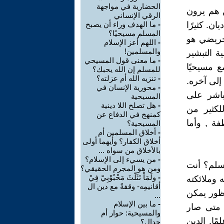
الحضارية في مواجهة
ن هم يرون
الرقي الإنساني
ان. كثيرًا
-
ما الهدف وراء أن يصبح
المسلم مسيحيًا؟
تحريضي هو
-
اللهم أعز الإسلام
والمسلمين!
ة التبشير
-
ما معنى قول المسيحي
 مسيحيًا
للمسلم إن الله يحبك؟
-
تنزيه الله أم عزلته؟
إلى آخره.
-
محورية الإنسان في
باشر على
المسيحية
-
هل تصلح اللا دينية
لكثير من
كمنهج في الدفاع عن
فة , وأما
المسيحية؟
-
أخلاق المسلمين أم
أخلاق الكفار؟ وأيهما أولى
بالأخلاق من سواه ...
-
من يسيء إلى الإسلام؟
مسلم؟ أنت
ومن هو المجرم الحقيقي؟
-
ولَمَاْ تَثَلّثَ مَحْبُوْبِيّ فِيْ
 وملائكته
أقانيمِه- وقفةٌ مع دين ال
نظور يمكن
...
-
ما بين الإسلام
ن متى صار
والمسيحية: حوار أم
مًا. الدين
جدال؟