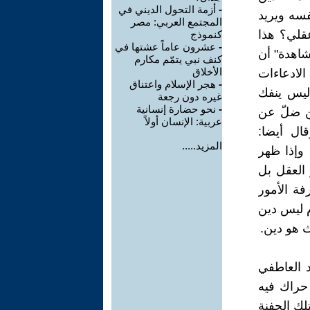
-
أزمة التحول الديني في
فسه ويريد
المجتمع العربي: مصر
عقلي؟ هذا
كنموذج
-
عشرون عاماً عشتها في
شاهدة" أن
كنف نبي يتمّم مكارم
الأخلاق
الادعاءات
-
هجر الإسلام واعتناق
"ليس ينفك
غيره دون رجعة
-
نحو حضارة إنسانية
ن ضلّ عن
عربية: الإنسان أولاً
ال أيضا:
المزيد.....
 وإذا ظهر
 العقل بل
فة الأمور
م ليس دين
 هو دين.
 العاطفي
 حراك فيه
تلك الحفنة