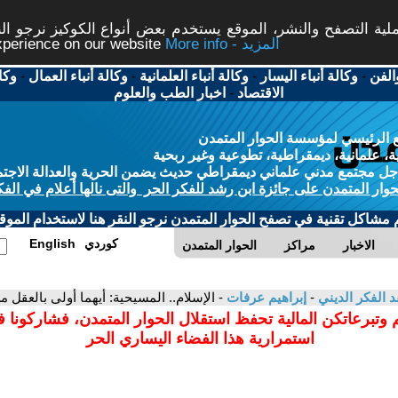
ة التصفح والنشر، الموقع يستخدم بعض أنواع الكوكيز نرجو النق
More info - المزيد
experience on our website
الفن
-
وكالة أنباء اليسار
-
وكالة أنباء العلمانية
-
وكالة أنباء العمال
-
وكا
الاقتصاد
-
اخبار الطب والعلوم
 الرئيسي لمؤسسة الحوار المتمدن
، علمانية، ديمقراطية، تطوعية وغير ربحية
ل مجتمع مدني علماني ديمقراطي حديث يضمن الحرية والعدالة الاجتم
حوار المتمدن على جائزة ابن رشد للفكر الحر والتى نالها أعلام في الفك
م مشاكل تقنية في تصفح الحوار المتمدن نرجو النقر هنا لاستخدام الموقع
كوردي
English
الاخبار
مراكز
الحوار المتمدن
د الفكر الديني
-
إبراهيم عرفات
- الإسلام.. المسيحية: أيهما أولى بالعقل م
 وتبرعاتكن المالية تحفظ استقلال الحوار المتمدن، فشاركونا 
استمرارية هذا الفضاء اليساري الحر