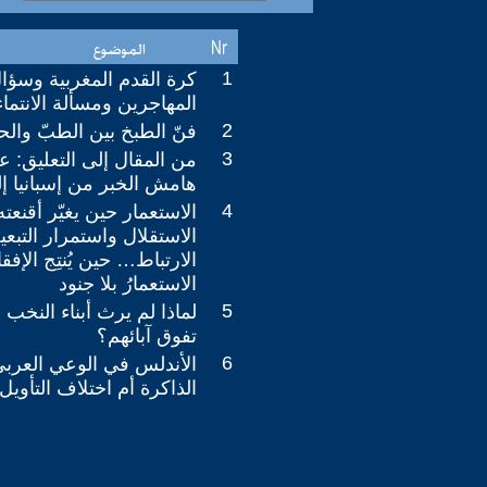
1
كرة القدم المغربية وسؤال 
المهاجرين ‏ومسألة الانتماء
2
فنّ الطبخ بين الطبّ وال
3
من المقال إلى التعليق: 
هامش الخبر من إسبانيا إ
4
الاستعمار حين يغيّر أقنعته
الاستقلال واستمرار التبعي
الارتباط… حين يُنتِج الإفق
‏الاستعمارُ بلا جنود
5
لماذا لم يرث أبناء النخب 
تفوق آبائهم؟
6
الأندلس في الوعي العربي
الذاكرة أم ‏اختلاف التأويل