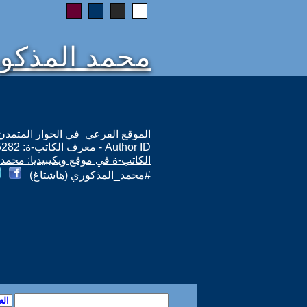
محمد المذكو
الموقع الفرعي في الحوار المتمدن: ps://www.ahewar.org/m.asp?i=15282
Author ID - معرف الكاتب-ة: 15282
الكاتب-ة في موقع ويكيبيديا: محمد
#محمد_المذكوري (هاشتاغ)