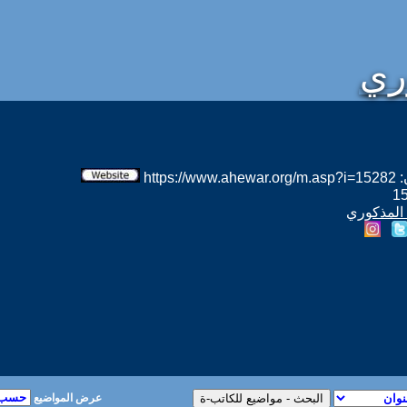
ري
htt
 المذكوري
عرض المواضيع