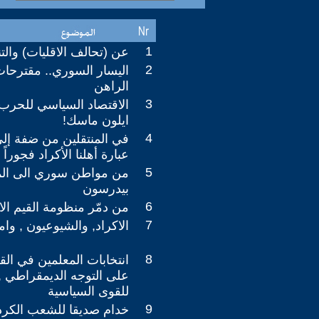
1
عن (تحالف الاقليات) والتن
2
اليسار السوري.. مقترحات
الراهن
3
الاقتصاد السياسي للحرب 
ايلون ماسك!
4
في المنتقلين من ضفة إل
عبارة أهلنا الأكراد فجوراً
5
من مواطن سوري الى المب
بيدرسون
6
من دمّر منظومة القيم الا
7
الاكراد, والشيوعيون , وام
8
انتخابات المعلمين في الق
على التوجه الديمقراطي 
للقوى السياسية
9
خدام صديقا للشعب الكردي