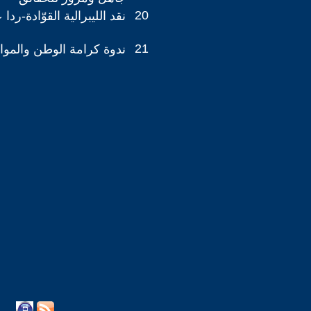
20
نقد الليبرالية القوّادة-رد
21
ندوة كرامة الوطن والمو