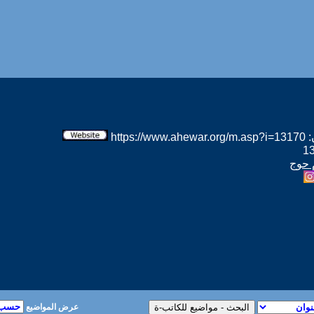
htt
 حوج
عرض المواضيع