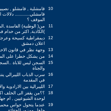
10
قامشلية , قامشلو , نصيبي
قامشلي............ دلالات 
الموقف ؟
11
من( الوطنية) الفاسدة ,ال
)الكاذبة, اكثر من خدام ف
12
ديمقراطية كسيحة وعرجا
اعلان دمشق
13
وجهة نظر في قانون الاحز
14
من يشكل خطرا على المص
15
السجن ليس للاباة ..السج
والجناة
16
سرب الذباب الليبرالي ين
في المقدمة
17
الليبرالية بين الارادوية وال
18
؟؟من يقفز الى الخلف اكثر
لوحدة الشيوعيين , ام جها
19
عندما يتحول حواس محمو
جاهل ومزور للحقائق