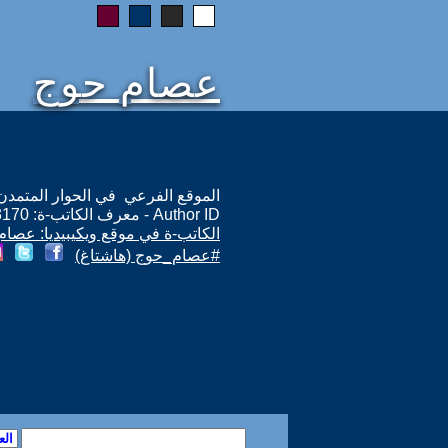
عصام حوج
الموقع الفرعي في الحوار المتمدن: ps://www.ahewar.org/m.asp?i=13170
Author ID - معرف الكاتب-ة: 13170
الكاتب-ة في موقع ويكيبيديا: عصام
#عصام_حوج (هاشتاغ)