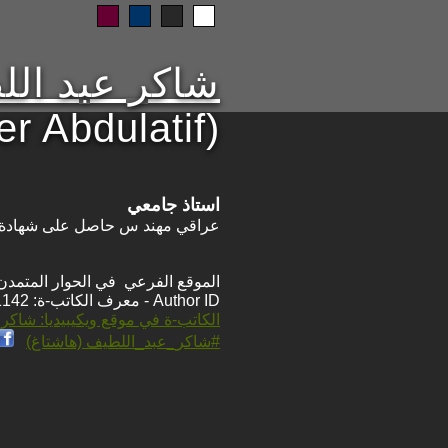
شاكر عبد ال
r Abdulatif)
استاذ جامعي
عراقي مهند س حاصل على شهادة الد
الموقع الفرعي في الحوار المتمدن: ps://www.ahewar.org/m.asp?i=1142
Author ID - معرف الكاتب-ة: 1142
الكاتب-ة في موقع ويكيبيديا: شاكر
#شاكر_عبد_اللطيف (هاشتاغ)