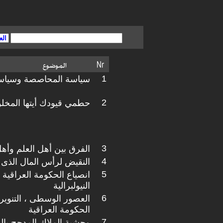
1
سياسة المحاصصة وسياسة
2
حطمي قيودك أيتها المخلو
3
الفرق بين أهل العلم وأه
4
النقيض لرأس المال الذى 
5
انصياع الحكومة العراقية
النيولبرالية
6
العصور الوسطى ، التنوير 
الحكومة العراقية
7
وحشية الملاك المدجج بال