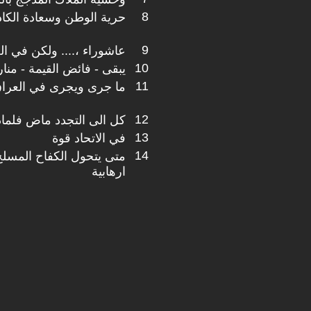
8
حرية الوطن وسعادة الكا
9
عاشوراء ،.... ولكن في ا
10
يبقى - فائض القيمة - منار
11
ما جرى ويجرى في العرا
12
كل الى التجدد ماض فلماذا
13
في الاتحاد قوة
14
متى يتحول الكفاح المسلح
ارهابية