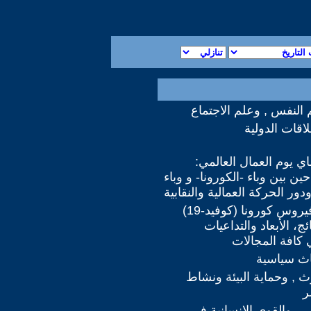
 النفس , وعلم الاجتماع
اقات الدولية
يار-ماي يوم العمال العالمي:
ين بين وباء -الكورونا- و وباء
دور الحركة العمالية والنقابية
ملف: وباء - فيروس كورونا (كوفيد-19)
ئج، الأبعاد والتداعيات
 كافة المجالات
اث سياسية
وث , وحماية البيئة ونشاط
ر
رر , والقوى الانسانية في