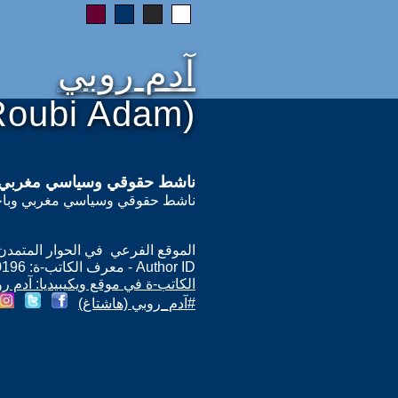
آدم روبي
Roubi Adam)
ناشط حقوقي وسياسي مغربي
ناشط حقوقي وسياسي مغربي وباحث 
الموقع الفرعي في الحوار المتمدن: ps://www.ahewar.org/m.asp?i=10196
Author ID - معرف الكاتب-ة: 10196
الكاتب-ة في موقع ويكيبيديا: آدم ر
#آدم_روبي (هاشتاغ)