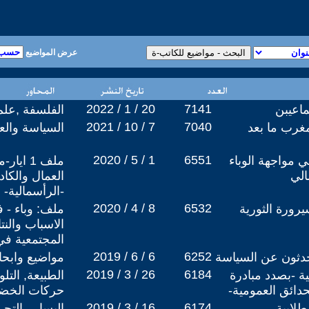
عرض المواضيع
2022 / 1 / 20
7141
ماعيبن
الفلسفة ,علم
2021 / 10 / 7
7040
غرب ما بعد
السياسة والعل
2020 / 5 / 1
6551
ي مواجهة الوباء
ملف 1 ا
الي
العمال والكادح
-الرأسمالية- و
2020 / 4 / 8
6532
يرورة الثورية
الاسباب والنتا
المجتمعية في
2019 / 6 / 6
6252
تحدثون عن السياسة
مواضيع وابح
2019 / 3 / 26
6184
ية -بصدد مبادرة
الطبيعة, التل
دائق العمومية-
حركات الخض
2019 / 3 / 16
6174
طلابية
اليسار , التح