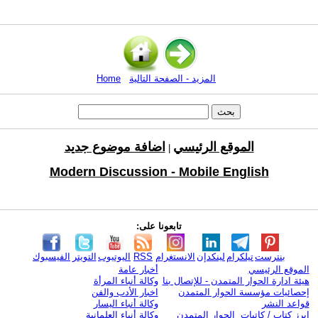
المزيد - الصفحة التالية
Home
الموقع الرئيسي
اضافة موضوع جديد
|
Modern Discussion - Mobile English
تابعونا على:
بنترست
تيلكرام
لينكدإن
الانستغرام
RSS
اليوتيوب
التويتر
الفيسبوك
الموقع الرئيسي
أخبار عامة
هيئة ادارة الحوار المتمدن - للإتصال بنا
وكالة أنباء المرأة
إحصائيات مؤسسة الحوار المتمدن
اخبار الأدب والفن
قواعد النشر
وكالة أنباء اليسار
ابرز كتاب / كاتبات الحوار المتمدن
وكالة أنباء العلمانية