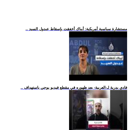
.. مستشارة سياسية أمريكية: أيباك أخفقت بإسقاط عبدول السيد
.. فادي بدرية لـ-العربية- بعد ظهوره في مقطع فيديو يوحي باستهداف