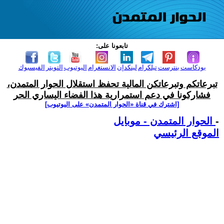
تابعونا على:
بودكاست
بنترست
تيلكرام
لينكدإن
الانستغرام
اليوتيوب
التويتر
الفيسبوك
تبرعاتكم وتبرعاتكن المالية تحفظ استقلال الحوار المتمدن،
فشاركونا في دعم استمرارية هذا الفضاء اليساري الحر
[اشترك في قناة ‫«الحوار المتمدن» على اليوتيوب]
-
الحوار المتمدن - موبايل
الموقع الرئيسي