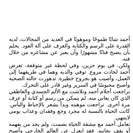
أحمد شابًا طموحًا وموهوبًا في العديد من المجالات، لديه
القدرة على الرسم والكتابة والعزف على آلة العود. يحلم
بأن يصبح فنانًا مشهورًا وأن يعبر عن مشاعره من خلال
فنه.
ولكن، في يوم حزين، وفي لحظة غير متوقعة، تعرض
أحمد لحادث مروع. توفي والديه وهما في طريقهما إلى
العمل، وأصيب هو بجروح خطيرة. تدهورت حالته الصحية
وأصبح محبوسًا في السرير وغير قادر على التحرك.
تراجعت أحلام أحمد وتلاشت مع الألم الجسدي والعاطفي
الذي كان يعاني منه. لم يتمكن من رسم أو كتابة أو عزف
مرة أخرى. تراجعت موهبته وبدأ يشعر بالإحباط واليأس.
كانت الحياة بالنسبة له مجرد وجع وفقدان وعذاب يومي
لاينتهي.
تعامل أحمد مع مشقة الحياة بصمت، ولم يجد من يفهمه
أو يقف بجانبه. فقد انعزل عن العالم الخارجي وأصبح