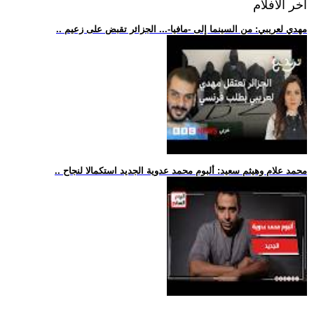
اخر الافلام
.. مهدي لعريبي: من السينما إلى -مافيا-... الجزائر تقبض على زعيم
.. محمد علام وهيثم سعيد: ألبوم محمد عدوية الجديد استكمالا لنجاح