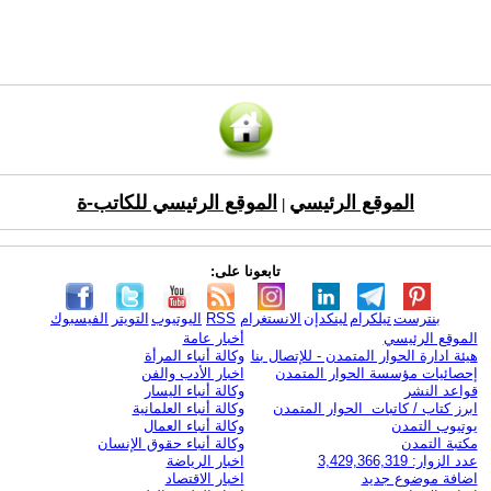
الموقع الرئيسي
الموقع الرئيسي للكاتب-ة
|
تابعونا على:
بنترست
تيلكرام
لينكدإن
الانستغرام
RSS
اليوتيوب
التويتر
الفيسبوك
الموقع الرئيسي
أخبار عامة
هيئة ادارة الحوار المتمدن - للإتصال بنا
وكالة أنباء المرأة
إحصائيات مؤسسة الحوار المتمدن
اخبار الأدب والفن
قواعد النشر
وكالة أنباء اليسار
ابرز كتاب / كاتبات الحوار المتمدن
وكالة أنباء العلمانية
يوتيوب التمدن
وكالة أنباء العمال
مكتبة التمدن
وكالة أنباء حقوق الإنسان
عدد الزوار: 3,429,366,319
اخبار الرياضة
اضافة موضوع جديد
اخبار الاقتصاد