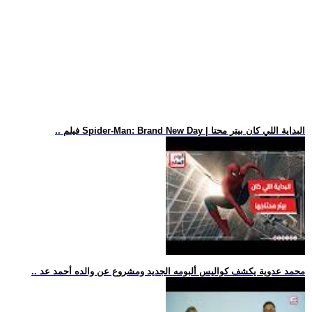
.. فيلم Spider-Man: Brand New Day | البداية اللي كان بيتر محتا
.. محمد عدوية يكشف كواليس ألبومه الجديد ومشروع عن والده أحمد عد