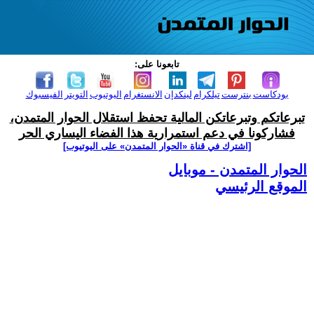
تابعونا على:
بودكاست
بنترست
تيلكرام
لينكدإن
الانستغرام
اليوتيوب
التويتر
الفيسبوك
تبرعاتكم وتبرعاتكن المالية تحفظ استقلال الحوار المتمدن،
فشاركونا في دعم استمرارية هذا الفضاء اليساري الحر
[اشترك في قناة ‫«الحوار المتمدن» على اليوتيوب]
الحوار المتمدن - موبايل
الموقع الرئيسي