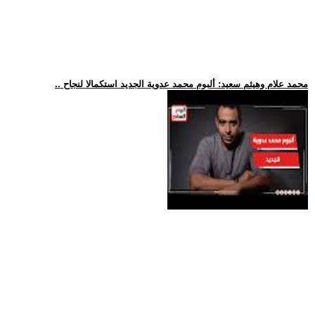
.. محمد علام وهيثم سعيد: ألبوم محمد عدوية الجديد استكمالا لنجاح