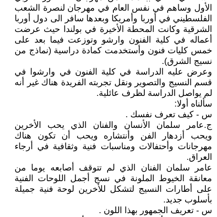
الأول وساهم في نفس العام في مهرجان لنصرة الشعب
الفلسطيني في أوربا وأمريكا وبعدها سافر الى دول أوربا
الشرقية وكانت المحطة الأخيرة في بولندا حيث عرضت
أعماله في كلية الفنون وارشو وتوزعت فيما بعد على
خمس كليات فنون وأستخدمت كمادة دراسية (نماذج من
نسيج الشرق).
وعرض عليه الدراسة في كلية الفنون في وارشوا في
قسم النسيج والتصوير ونقل تجربته الفريدة هناك غير أنه
لم يواصل الدراسة لظرف عائلية.
سألناه أولا:
س - كيف تعرف نفسك .
ج.عامر سلمان الأنسان والفنان الذي يحب الأخرين
ويحب أزدهار الفن وأنتشاره ويحب أن تكون هناك
مهرجانات وأحتفالات ومناسبات فنية وثقافية في أرجاء
العراق.
عامر سلمان الفنان الذي لم تتوقف أصابعه يوما من
معانقة الخيوط الملونة في نسج أجمل اللوحات الفنية
على أطارات النسيج لتشكل للأخرين لوحة فنية جميلة
بأسلوب جديد.
س - تعريف الجمهور بهذا اللون .