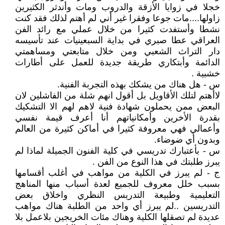
خجلا في زوايا الأزقة والدروب ومات وأندثر الكثيرين
زاولها....مات جوعا وفقرا غير أني لم أهتم لذلك فقد كنت
نشطا وأستفدت كثيرا من خلال عملي مع رائد الفن
العراقي عطا صبري في بداية السبعينيات عند تأسيسه
دار التراث الشعبي ومن خلال متابعتي ومساهمتي
الدائمة وأبتكاري طريقة جديدة للعمل على أطارات
خشبية .
س - هل هناك من يشكك بهذه التجربة الفنية.
لاأهتم لتلك الأقاويل بل أقول انهم شلة من الفاشلين لان
البعض ممن يحملون شهادة فنية لاهم لهم الا التشكيك
بقدرة الأخرين وأمكانياتهم أنا أعرف قيمة نفسي
وأعمالي فهي معروفة كثيرا في أماكن كثيرة من العالم
وبدون أي ضوضاء.
س - بأعتبارك تدريسي في كلية الفنون الجميلة لماذا لم
يبرز طلبتك في هذا النوع من الفن .
ج - لم يبرز في الكلية من مواهب في أغلب أقسامها
بسبب خلل معروف للجميع لعدة أسباب منها المناهج
التعليمية وطبيعة التدريس النظري واخلاق بعض
التدريسين ..لم يبرز أي واحد من الطلبة هناك مواهب
عديدة لم تصقلها الكلية وهناك مئات الخريجين بلاعمل بلا