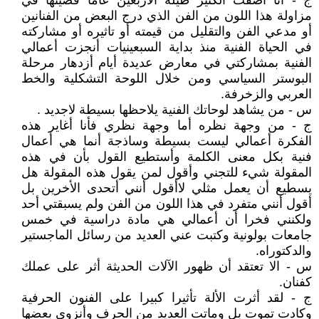
ج - أنا أضفت الكثير طيلة الأربعين عاما قضيتها في
مزاولة هذا اللون من الفن الذي درج البعض من الفنانين
أو مدعي الفن والتقليل من قيمته أو تاثيره أو مشاركته
في الحياة الفنية منذ بداية السبعينيات أنجزت أعمالي
الفنية بمشاركتي في معارض عديدة أيام أزدهار مرحلة
البوستر السياسي ومن خلال اللوحة التشكلية والخط
العربي والزخرفة.
س - من يشاهد لوحاتك الفنية يلاحظها بسيطة لاجديد .
ج - من وجهة نظره أما وجهة نظري فأنا أغاير هذه
الفكرة أعمالي ليست بسيطة وساذجة أنما هي أعمال
فنية بكل معنى الكلمة وأستطيع القول بأن في هذه
المقولة شيء للتجني وأقول لمن يقول هذه المقولة هل
يسطيع أن يعمل مثلي لاأقول أنني أتحدى الأخرين بل
أقول أنني متفرد في هذا اللون من الفن ولم يسبقتي أحد
ولكنني فخرا أن أعمالي هي مادة دراسية في خمس
جامعات بولونية وكتبت عني العديد من رسائل الماجستير
والدكتوراه.
س - الا تعتقد أن ظهور الآلات الحديثة أثر على عملك
كفنان.
ج - لقد أثرت الألة تأثيرا كبيرا على الفنون الحرفية
وكادت تموت بل وماتت العديد من الحرف وأنزوى بعضها