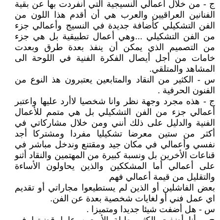
ج - من خلال أعمالي النسيجية التي أنفردت بها عن بقية
الفنانين العراقيين والعرب هي أن أقدم هذا اللون من
الفن التشكيلي كأضافة جديدة في النسيج وأعمالي جزء
من الفن التشكيلي ...وهي أعمال تطبيقية بل هي جزء
من التصميم الذي يمكن أن ينفذ بعدة طرق وبعدت
خامات من أجل أيصال الفكرة الفنية في اللوحة الى
المشاهد والمتلقي.
س - الكثير من النقاد والمتابعين يعتبرون هذ النوع من
الفنون الحرفية .
ج - هذه مجرد وجهة نظر وانا شخصيا لاأرد عليها واعتبر
أعمالي جزء من الفن التشكيلي بل هي متمم للأعمال
الفنية والدليل على ذلك أنني ومن خلال مشاركاتي في
أكثر من ستين معرضا تشكيليا مفردا ومشتركا أجد
نفسي وأعمالي في مكان جيد ومقتنع وندخل مباشر في
قناعات الأخرين بل ونسبة كبيرة من المهتمين والنقاد أثنو
على أعمالي أما المشككين والذين يحاولون الأساءة
والتقليل من قيمة أعمالي فهم
بعض الفاشلين أو الذين لم يستطيعوا مجاراتي أو تقديم
اي عمل فني أو لغايات شخصية بعدة عن الفن.
س - هل أضفت شيئا جديدا ومتميزا .