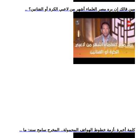
.. مين قالك إن بره مصر العلماء أشهر من لاعبي الكرة أو الفنانين؟
.. كلمة أخيرة -أزمة خطوط الهواتف المحمولة.. المخرج سامح سند: ما