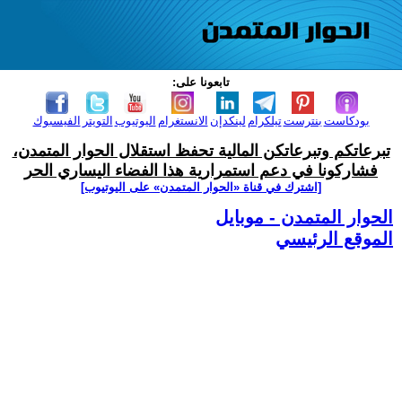
تابعونا على:
بودكاست
بنترست
تيلكرام
لينكدإن
الانستغرام
اليوتيوب
التويتر
الفيسبوك
تبرعاتكم وتبرعاتكن المالية تحفظ استقلال الحوار المتمدن،
فشاركونا في دعم استمرارية هذا الفضاء اليساري الحر
[اشترك في قناة ‫«الحوار المتمدن» على اليوتيوب]
الحوار المتمدن - موبايل
الموقع الرئيسي