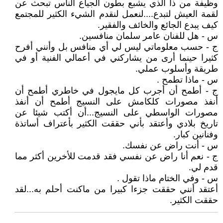
وظيفة من ذا الذي يشبع بطون الجياع الناس تبحث عن
لقمة العيش لتبدع....لنعمل لنقدم الشيء الكثير للمجتمع
كيف يبدع الجائع والخائف والفقير.
س - هل للفنان عامر سلمان منافسين.
ج - حسب معلوماتي ليس لي أي منافس بل وأنني أفرح
كثيرا حينما أرى من يشاركني في أعمالي الفنية أو في
طريقة وأسلوب عملي.
س - ماذا تطمح .
ج - أطمح أن أجرب كل مايجول في خاطري أطمح أن
أنفذ مصورات كلكامش على النسيج أطمح أن أنفذ
مصورات الواسطي على النسيج...أن أكتب شيئا عن
تاريخ بلادي وأعتقد بأني حققت الكثير بأعتراف أساتذة
وفنانين كبار.
س - أنت راض عن نفسك.
ج - نعم أنا راض عن نفسي فقد قدمت للأخرين أكثر مما
قدم لي.
س - وفي الختام ماذا تقول .
أعتقد أنني حققت جزءا كبيرا من ماكنت أحلم به...لقد
حققت الكثير.