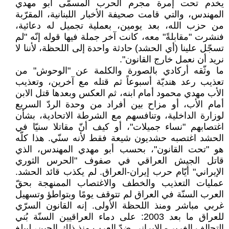
يخدم تحت إمرة مجرم الحرب المسمّى أبو مهدي
المهندس، والتي قامت صحيفة الأخبار اللبنانية، المقرّبة
من حزب الله، بعد يومين، بعملية تجميل له دعائية،
فنشرت "مقابلةً" معه، كانت آخر جملة فيها قوله إنّه "لم
تسجّل علينا (أي الحشد) حادثة واحدة إلى اللحظة، لأننا لا
نريد أن نعمل خارج القانون".
ما وثّقه أركادي بالصورة والكلمة عن "الوحوش" من
تعذيب رعد هنديّة أسبوعاً ثم قتله مع آخرين، وتعذيب
الأب مهدي محمود أمام ابنه، ثم العكس وبعدها قتل الابن
أمام الأب، أو مزاح بين أفراد من وحدة الردّ السريع
لوزارة الداخلية، وتنافسهم مع الشرطة الاتحادية، بشأن
اغتصابهم "نساء جميلات"، أو كيف أنّ مقاتلا سنيّا في
الحشد اغتصبه حشديون شيعة فقط لأنه سنّي. هذا كلّه
هو "تحت القانون"، بحسب أبو مهدي المهندس، الذي
قاتل الجيش العراقي في صفوف "الحرس الثوري
الإيراني" أيّام حرب إيران-العراق. لم يكذب قائد الحشد.
عمليات التعذيب والخطف والاغتصاب الممنهجة بحقّ
العرب السنّة في العراق لم تتوقف يومًا وبتواطؤ وتسهيل
غربي مباشر ومنذ اللحظة الأولى. إنه القانون السرّي
للعراق ما بعد 2003: على دماء العراقيين السنّة بُني
التحالف الغربي- الإيراني ضدّ العرب منذ ذلك الحين، ليبلغ