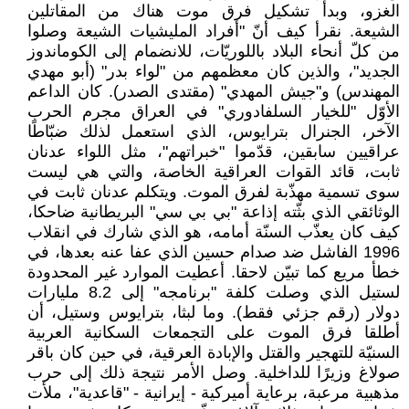
الغزو، وبدأ تشكيل فرق موت هناك من المقاتلين
الشيعة. نقرأ كيف أنّ "أفراد المليشيات الشيعة وصلوا
من كلّ أنحاء البلاد باللوريّات، للانضمام إلى الكوماندوز
الجديد"، والذين كان معظمهم من "لواء بدر" (أبو مهدي
المهندس) و"جيش المهدي" (مقتدى الصدر). كان الداعم
الأوّل "للخيار السلفادوري" في العراق مجرم الحرب
الآخر، الجنرال بترايوس، الذي استعمل لذلك ضبّاطًا
عراقيين سابقين، قدّموا "خبراتهم"، مثل اللواء عدنان
ثابت، قائد القوات العراقية الخاصة، والتي هي ليست
سوى تسمية مهذّبة لفرق الموت. ويتكلم عدنان ثابت في
الوثائقي الذي بثّته إذاعة "بي بي سي" البريطانية ضاحكا،
كيف كان يعذّب السنّة أمامه، هو الذي شارك في انقلاب
1996 الفاشل ضد صدام حسين الذي عفا عنه بعدها، في
خطأ مريع كما تبيّن لاحقا. أعطيت الموارد غير المحدودة
لستيل الذي وصلت كلفة "برنامجه" إلى 8.2 مليارات
دولار (رقم جزئي فقط). وما لبثا، بترايوس وستيل، أن
أطلقا فرق الموت على التجمعات السكانية العربية
السنيّة للتهجير والقتل والإبادة العرقية، في حين كان باقر
صولاغ وزيرًا للداخلية. وصل الأمر نتيجة ذلك إلى حرب
مذهبية مرعبة، برعاية أميركية - إيرانية - "قاعدية"، ملأت