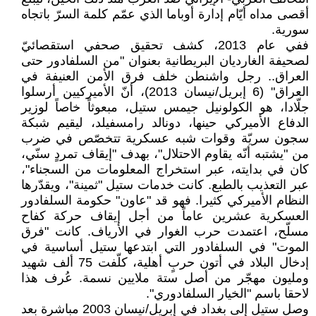
أقصى مداه أيّام إدارة أوباما الذي عمّم كلمة السرّ باتجاه
سورية.
ففي عام 2013، كشف تحقيق صحفي استقصائيّ
لصحيفة الغارديان البريطانية بعنوان "من السلفادور حتى
العراق.. رجل واشنطن خلف فرق الأمن العنيفة في
العراق" (6 إبريل/نيسان 2013)، أنّ الأميركيين أرسلوا
جلّادا، هو الكولونيل جيمس ستيل، مبعوثاً خاصاً لوزير
الدفاع الأميركي حينها، دونالد رامسفيلد، ليقيم شبكة
سجون سريّة وقوات شبه عسكرية تتخصّص في ضرب
من "يشتبه أنّه يقاوم الاحتلال"، بهدف "إيقاف تمردٍ سنّي،
كان في بدايته، عبر استخراج المعلومات من السجناء"،
عبر التعذيب بالطبع. كانت خدمات ستيل "ثمينة"، ويقدّرها
النظام الأميركي كثيرا. فهو قد "عاون" حكومة السلفادور
العسكرية عشرين عاماً من أجل إيقاف حركة كفاح
مسلّح، اعتمدت حرب الغوار في الأرياف. كانت "فرق
الموت" في السلفادور التي ابتدعها ستيل أساسية في
إدخال البلاد في أتون حربٍ أهلية، كلّفت 75 ألف شهيد
ومليون مهجّر من أصل ستة ملايين نسمة. عُرف هذا
لاحقا باسم "الخيار السلفادوري".
وصل ستيل إلى بغداد في إبريل/نيسان 2003 مباشرة بعد