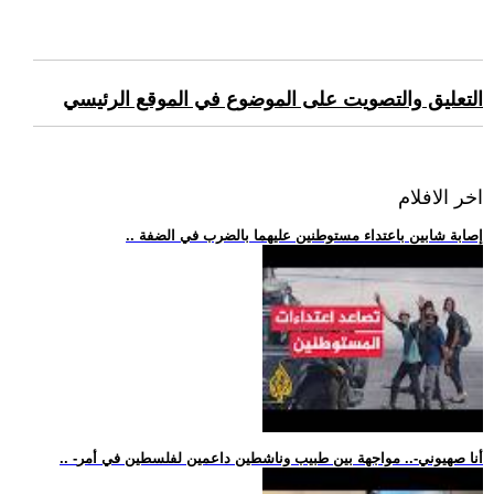
التعليق والتصويت على الموضوع في الموقع الرئيسي
اخر الافلام
.. إصابة شابين باعتداء مستوطنين عليهما بالضرب في الضفة
.. -أنا صهيوني-.. مواجهة بين طبيب وناشطين داعمين لفلسطين في أمر