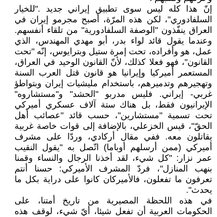
إنّ هذا كله ليس سوى تطبيق إيراني جديد ."للخيار
السلفادوري"، لكن هذه المرّة، أصبح مجرمو إيران في
العراق ينفّذون "الوصفة السلفادورية" من تلقاء أنفسهم.
وعندما يقول قائد لواء بدر، أبو مهدي المهندس، الذي
عمل، هو وأفراده، تحت إمرة ستيل وبترايوس، إنّه "تحت
القانون"، فهو فعلا كذلك، لأنّ القانون الوحيد في العراق،
المستعمر أميركيا وإيرانيا هو قانون قتل العرب السنة
وتهجيرهم وتدميرهم، باستخدام مليشيات إيران وبتواطؤ
غربي- إيراني. فليس مدربو "الحشد" و"مستشاروه"
الإيرانيون فقط، بل هناك ستة آلاف عسكري أميركي
تحت تسمية "مستشارين"، حسب قائد "عصائب أهل
الحقّ"، قيس الخزعلي، بالإضافة إلى قوات خاصة غربية
يقاتلون معه. ففي مقال أركادي، وردّا على مشرف
أميركي (ممن أرسلهم أوباما) اتّصل به "يقول النقيب
عمر نزار: "كل شيء، لقد أخذنا الرجال والنساء وقمنا
بنهب المنازل"، فردّ المشرف الأميركي: حسنا أنتم
تعرفون ما تفعلون، فالأميركان كانوا على دراية بكل ما
يحدث".
في هذه اللحظة المصيرية من تاريخ أمتنا، على
الحكومات العربية أن تفعل شيئا، أيّ شيء، لوقف هذه