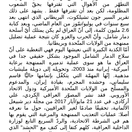
التطهّر من الأهوال التي تقترفها بحقّ الشعوب
المظلومة، لكن بعد أن تقترفها فقط . يشهد على ذلك
تقرير السير جون تشيلكوت، البريطاني الذي انتهى بعد
سبع سنوات في يوليو/تمّوز من العام الماضي، وبعد كتابة
2.6 مليون كلمة، إلى أنّ العراق لم يكن يمتلك أيّ أسلحة
دمار شامل، وأنّ الحرب والغزو كان نتيجة عملية تضليل
ممنهجة من الولايات المتّحدة وبريطانيا.
أمّا الكذبة الكبيرة التي نعيشها اليوم فهي التغطية على أنّ
سلاح الدمار الشامل الموجود بشكل حقيقي جدا في
العراق ما هو سوى عملية تدميره الممنهجة برعاية
أميركية- إيرانية منذ 2003، وتحويله إلى دويلة مليشيات
مذهبية. إنّها المهمّة التي يتكفّل بإتمامها حاليًّا قاسم
سليماني، وحشده المجرم، بقيادة إيران، والمدعوم
والمسلّح من الولايات المتّحدة الأميركية ودول الاتحاد
الأوروبي. فقد نشر المصوّر العراقي الكردي، علي
أركادي، في عدد 21 مايو/أيار 2017 من مجلّة دير شبيغل
الألمانية، تحقيقًا صادمًا لغير العراقيين، حول ما نعرفه
أصلا: عمليات التعذيب الممنهجة والمرعبة التي يقوم بها
هم في الشرطة الاتحادية، والردّ السريع التابع لوزارة
الداخلية العراقية، كلهم كتفا إلى كتف مع "الحشد" الذي