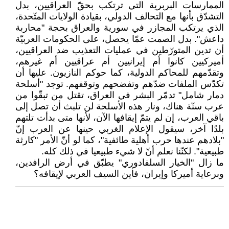
الممارسات البربرية التي ترتكب بحقّ العراقيين، بدل
التشدّق بأنها مع التحالف الدولي، بقيادة الولايات المتّحدة،
الذي يرتكب المجازر في سورية والعراق بحجة "محاربة
داعش". بدل الصمت عمّا يحصل، على الحكومات العربيّة
أن تدين المتورّطين في عمليات التعذيب ضد العراقيين،
أميركيين كانوا أم إيرانيين أم عراقيين أم غيرهم،
وتقدّمهم للمحاكم الدولية، كما حوكم النازيون. عليها أن
تكدّس الملفات ضدّهم وتفضحهم وتوقفهم. توجد "أسلحة
دمار شامل" تدمّر البشر في العراق، تقتل من تبقّوا من
عرب سنّة هناك، ونار هذه الأسلحة لن تلبث أن تصل إلى
باقي العرب، إن لم يتمّ إيقافها الآن، لأنها متى بدأت تلتهم
بلدًا آخر، سيقول الإعلام الغربي حينها عن العرب إنّ
"بلادهم عندها حرب أهلية طائفية"، كما لو أنّ الأمر "كارثة
طبيعية". لكنّنا نعلم أنّ لا شيء طبيعيا في ذلك كله.
ما زال "الخيار السلفادوري" يطبّق في أرض الرافدين،
وبرعاية أميركا وإيران، فأين السيف العربي لإيقافه؟