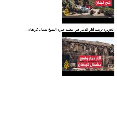
.. الجزيرة ترصد آثار الدمار في محلية جبرة الشيخ شمال كردفان