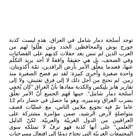
توجد أسلحة دمار شامل في العراق. هذه ليست كذبة
جورج بوش والمحافظين الجدد ومَن هلّلوا لهم من
العرب الذين لم ننس بعد حفلات كذبهم على الفضائيات
وفي الصحف، بل هي حقيقةٌ واقعةٌ لا أحد يريد التكلّم
عنها، فعندما يتعلّق الأمر بأرض الرافدين، ثمّة أكذوبتان،
واحدة صغيرة وأخرى كبيرة: لقد تم فضح الصغيرة منذ
زمن. لم نحتج من أجل ذلك لا إلى فرق تفتيش، ولا إلى
تقارير هانز بلِيكس والكذبة مفادها بأنّ العراق "كان يُخفي
أسلحة دمار شامل". حينها فَهِم الجميع أنّ الأمر تعلّق
بضرب العراق وتدميره، وهو ما حصل في حصار دام 12
عاما تمّ فيه تجويع ملايين الناس، مع عمليّات قصف
متواصلةٍ لأرض الرشيد، ضمن مؤامرة مشتركة على
العراقيين من الدول الغربيّة والعربيّة. لكنّ الدليل
"العلمي" على أنها كذبة فهو ترفٌ لا تمتلكه سوى
المجتمعات الغربيّة التي تحتاج دومًا إلى افتعال مسرحيات