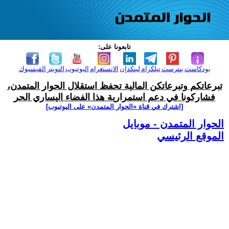
تابعونا على:
بودكاست
بنترست
تيلكرام
لينكدإن
الانستغرام
اليوتيوب
التويتر
الفيسبوك
تبرعاتكم وتبرعاتكن المالية تحفظ استقلال الحوار المتمدن،
فشاركونا في دعم استمرارية هذا الفضاء اليساري الحر
[اشترك في قناة ‫«الحوار المتمدن» على اليوتيوب]
الحوار المتمدن - موبايل
الموقع الرئيسي