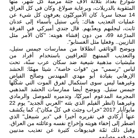
شوارع بغداد بثلاثة آلاف جثّة مرمية كل شهر، منها
المثقوبة بالدريلات، وبرعاية صولاغ. وكان في كل العراق
14 سجنا سريا. كان الأميركيّون يعرفون كل شيء عن
عمليات التعذيب هناك: يأتي ستيل بأسماء إلى عدنان
ثابت، ليجلبهم ويعذّبهم. قال جندي أميركي في الفرقة
المدرّعة 69، من دون إفشاء هويته: "كان الأمر مثل
النازيين.. وفعليا مثل الغستابو".
ويوضح الوثائقي انطلاقا من ممارسات جيمس ستيل،
والتعذيب الممنهج للعراقيين باستخدام أفراد من
مليشيات مذهبية شيعية ضد سكان عرب سنّة، تحت
لباس "رسمي" من "قوات خاصة"، شيئا مهمّا: الحشد
الإرهابي بقيادة أبو مهدي المهندس وصالح الفياض
وغيرهما ليس سوى استكمال لفرق الموت التي شكّلها
جيمس ستيل. ويوضح أيضا ممارسات الحشد المذهبي
المجرمة المدعوم أميركيّا، وتدميره للموصل والرمادي
وغيرهما (انظر الفيلم الذي بثته "العربي الجديد" يوم 22
مايو/أيار 2017 "خراب وجثث في كلّ مكان")، كما يكشف
عنها أركادي في تقريره أخيرا في "دير شبيغل" الذي
اضطر إلى إخفاء هويته وإخراج نفسه وعائلته من العراق.
وقبل ذلك ثمّة فيديوهات كثيرة عن تعذيب مدنيين
وحرقهم وصلبهم .