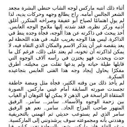
أثناء ذلك انتبه ماركس لوجه الشاب حنطي البشرة مجعد
الشعر الجالس أمامه. راح يطالع وجهه وحركات يديه، لذا
لم يولِ اهتمامًا لصياح أبو عفيفة وصراخه المتكرر. أغلق
أذنيه وركز نظره، فقد شدته إليها ملامح الوجه العابس.
أخذ يبحث في ذاكرته عن هذا الوجه، فجأة وجده ينط في
الذاكرة. ليس هذا الوجه بغريب عليه. في هذه اللحظة لم
يعد ينقصه غير أن يتذكر الاسم والمكان الذي التقاه فيه، لا
يمكن لذاكرته أن تخونه، لم يعتد على ذلك، فرغم كل ما
حدث ويحدث فهو يختزن في رأسه آلاف الوجوه التي
قابلها طيلة حياته ولم يدعها تفلت من مخيلته. أطرق
مفكرًا يحاول إيجاد وجه هذا الفتى العابس بتجاعيده
المبكرة.
لم يأخذ ذلك من وقته الكثير، فجأة مثل ومضة خاطفة
تجسدت صورته السابقة أمام عيني ماركس. الصورة
المنتقاة الراسخة في الذهن لا يمكن لها التوهان أو الغياب
بين زحمة الوجوه والأسماء.. سامر... سامر.. الرفيق
المتهور صاحب المزاج الحاد.. سامر.. نعم هو الرفيق
سامر الذي لم يستوعب حديثي ثم اتهمني بالتحريفية
وهددني بأنه ومجموعته سوف يرشدونني إلى الماركسية.
ورغم القلق فإن ماركس شعر بالسعادة تغمر كيانه، فيا