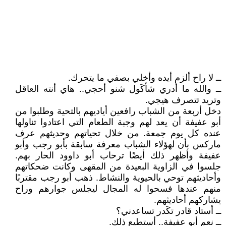
ــ لا راح ألزم أيده وأخلي بصفي ما يتحرك.
ــ والله ما أدري شأكَول شنو أحجي.. هاي أنته العاقل
وتريد تتصرف هيجي.
دخل أربعة من الشباب رافعين أياديهم بالتحية وطلبوا من
أبو عفيفة أن يعد لهم وجبة الطعام التي اعتادوا تناولها
عنده كل يوم جمعة. من خلال تحياتهم وحديثهم عرف
ماركس بأن لهؤلاء الشباب معرفة سابقة بأبو رجب وأبو
عفيفة وأظهر ذلك أيضًا ترحاب أبو داوود الحار بهم.
جلسوا في الزاوية البعيدة من المقهى وكانت ضحكاتهم
وأحاديثهم توحي بالحيوية والنشاط. ذهب أبو رجب مقتربًا
منهم عندها فسحوا له المجال ليجلس جوارهم وراح
يشاركهم أحاديثهم.
ــ أستاد قادر تكَدر تساعدني؟
ــ نعم أبو عفيفة.. أستطيع ذلك.