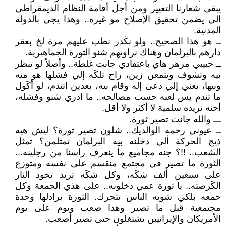
يبقى شعارنا التغيير ومن أجل أقامة النظام الديمقراطي
الي يضمن تحقيق الإصلاح مو غيره.. وهذا يجي بالدولة
المدنية.
ــ هو هذا الصحيح.. ولو نكَدر نطب عليهم مرة لخ بعقر
دارهم بالبرلمان وهناك نراويهم شنو الثورة الجماهيرية.
ــ حبيبي مزهر هاي باعتقادي جانت غلطة.. وأصلاً لو تنظر
بيه وتشوف وتتمعن زين، راح تلكَه إلي فشلها هو منه
وبيها، يعني إلي دعى إله وقام بيه، بعدين اتندم، لو أكَول
ما تندم بس لعبه حسب مصالحه.. ما ادري شنو وفشله،
أحنه نريده سلمية لا أكثر ولا أقل.
ـــ والله جانت تصير ثورة.
ــ عيوني رحمه الوالديك.. شلون تصير ثورة؟ ليش هيه
ذيج الحركة ألي دخلنه بيه البرلمان تمثلمن؟ تمثل
الشعب.. !!؟ جنه مجاميع ما ينعرف راسنا من رجلينه...
الثورة ما تصير في مجتمع منقسم على نفسه ومتوزع
على سبعين ألف شكَه، وكل شكَه تريد تحود النار
الكَرصته.. يا ثورة عمي دخلونه.. على هذي الجمعة وكل
جمعه بلكي شويه الناس تتحرك. الثورة يرادلها وحدة
مجتمعية قبل ما تصير وهذا صعب ويوم على يوم
الأمريكان والإيرانيين يشتغلون حتى تصير أصعب.