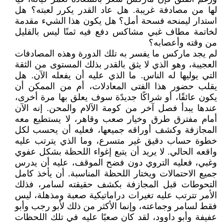
لها من مصادفة غريبة. هل عاد القدر يكرر لعبته؟ هل
استدار ليمنحه فسحة أمل؟ هل يكون هذا الشيء مقدمة
لخاتمة مطاف غبي مشاكس دفع فيه ثمنًا ليس بالقليل
من وقته وأعصابه؟
لم يجد ماركس ما يفسر به تلك الدورة وهذه المصادفات
العجيبة، وهو الذي لا يثق بالقدر بذلك المستوى من الثقة
التي يوليها له الناس. ما الذي عليه أن يفعله الآن. هل
يقلب حضور هذا الفتى المعادلات، أم من الممكن أن
يكون عائقًا، أو شراكًا جديدًة سوف يعلق بها مرة أخرى،
عندها يبدأ فصل آخر من كومة الآلام والمحن. إنه الآن
أمام مفترق طرق وخيار صعب وقاهر، لا يستطيع معه
المجازفة وكشف أوراقه جميعها، فعليه أن يحسب لكل
خطوة حساب دقيق غير متسرع، وما الذي يترتب عليه
واقعه الحالي. لا يريد أن يتبع إغواء اللحظة بشكل عفوي
وغبي، فعليه التروي دون فضح الموقف، عليه أن يدرس
جميع الاحتمالات ويختار اللحظة المناسبة. أن يأخذ كامل
التحوطات قبل المجازفة بكشف حقيقته لسامر، فذلك
الأمر تترتب عليه تغيرات دراماتيكية صعبة ومذهلة، ليس
فقط لسامر وجماعته، وإنما الأكثر من ذلك لأبو رجب وأبو
عفيفة وأبو داوود، لقد كان صعبًا عليه في تلك اللحظات