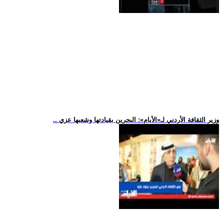
.. وزير الثقافة الأردني لـ«الأيام»: البحرين بقيادتها وشعبها عزي