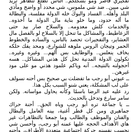
تفكيري قاصر ومو بشكلكم.. الناس تطلع تتظاهر تريد
شي مبين.. ضد شي ملموس، شي محدد أو واضح ومأذي
البلد وأهله.. الفساد والبوكَ خله الدولة مفلسة، والبطالة
ما أله حدود، وما خلو بناية مال الدولة ما أخذوه..
والخدمات كلش معدومه.. والسلاح صار بيد حتى
الزعاطيط، والمشاكل ما تنحل إلا بالسلاح لو بالفصل مال
العشاير، والتفجيرات تحصد بالناس، والساده والخطوط
الحمر وتيجان الروس ملوهه للشوارع، ومحد يفك حلكه
يخاف ينعلس.. والوظايف بس ألهم... وغيره وغيره..
تكولون الدولة المدنية تحل كل هذني المشاكل.. هسه
أحجولنه بالنتيجه.. آنه وياكم علمود هذني مو على مود
غيرهن..
ــ عيوني أبو رجب ما تفضلت بي صحيح بس أحنه نسولف
على لب المشكلة، يعني شنو السبب بكل هذا.
رد عليه عبد الرضا باسمًا وكأنه يحاول مواساته. ولكن
سامر سارع وتدخل بالحديث.
ــ يا جماعة تره أبو رجب وياه الحق.. أحنة حراك
جماهيري ومن كل قطر أغنية، بينه العامل والبطال
والفنان والموظف والطالب وما جمعنا بالتظاهرات غير
هاي الأهداف الحجه عليها عمنه أبو رجب، وأحسن شي
نحسب نفسنه حركة اجتماعية متعددة الأطراف، وأحنه