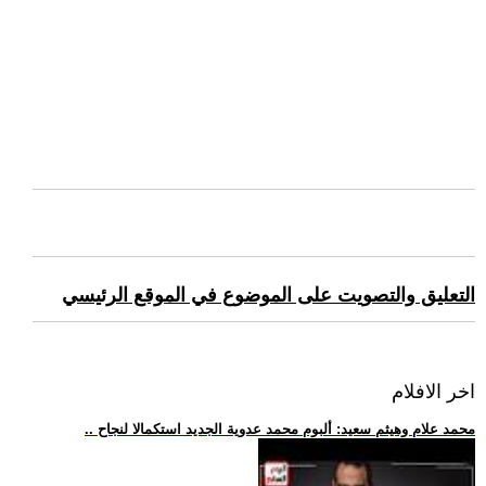
التعليق والتصويت على الموضوع في الموقع الرئيسي
اخر الافلام
.. محمد علام وهيثم سعيد: ألبوم محمد عدوية الجديد استكمالا لنجاح