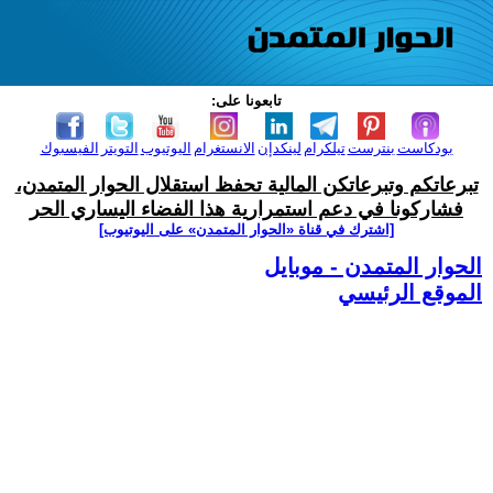
تابعونا على:
بودكاست
بنترست
تيلكرام
لينكدإن
الانستغرام
اليوتيوب
التويتر
الفيسبوك
تبرعاتكم وتبرعاتكن المالية تحفظ استقلال الحوار المتمدن،
فشاركونا في دعم استمرارية هذا الفضاء اليساري الحر
[اشترك في قناة ‫«الحوار المتمدن» على اليوتيوب]
الحوار المتمدن - موبايل
الموقع الرئيسي