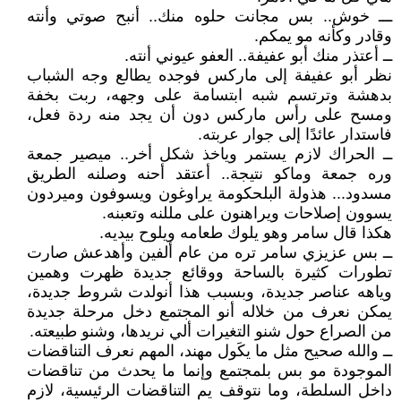
ـــ خوش.. بس مجانت حلوه منك.. أنبح صوتي وأنته
وقادر وكأنه مو يمكم.
ــ أعتذر منك أبو عفيفة.. العفو عيوني أنته.
نظر أبو عفيفة إلى ماركس فوجده يطالع وجه الشباب
بدهشة وترتسم شبه ابتسامة على وجهه، ربت بخفة
ومسح على رأس ماركس دون أن يجد منه ردة فعل،
فاستدار عائدًا إلى جوار عربته.
ــ الحراك لازم يستمر وياخذ شكل أخر.. ميصير جمعة
وره جمعة وماكو نتيجة.. أعتقد أحنه وصلنه الطريق
مسدود... هذولة البلحكومة يراوغون ويسوفون وميردون
يسوون إصلاحات ويراهنون على مللنه وتعبنه.
هكذا قال سامر وهو يلوك طعامه ويلوح بيديه.
ــ بس عزيزي سامر تره من عام ألفين وأهدعش صارت
تطورات كثيرة بالساحة ووقائع جديدة ظهرت وهمين
وياهه عناصر جديدة، وبسبب هذا أنولدت شروط جديدة،
يمكن نعرف من خلاله أنو المجتمع دخل مرحلة جديدة
من الصراع حول شنو التغيرات ألي نريدها، وشنو طبيعته.
ــ والله صحيح مثل ما يكَول مهند، المهم نعرف التناقضات
الموجودة مو بس بلمجتمع وإنما ما يحدث من تناقضات
داخل السلطة، وما نتوقف يم التناقضات الرئيسية، لازم