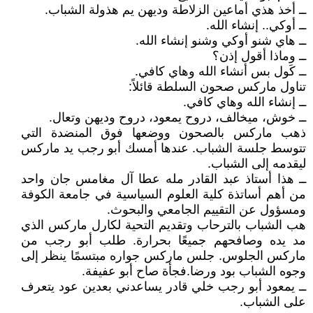
ــ أخذ هذي أماعين الزلاطة وديهن يم هذولة الشباب.
ــ أوكي.. إنشاء الله.
ــ هاي شنو أوكي وشنو إنشاء الله.
ــ وماذا أقول إذن؟
ــ كَول بس أنشاء الله وهاي كافي.
تناول ماركس صحون السلطة قائلاً:
ــ إنشاء الله وهاي كافي.
ــ خوش، ميخالف، دروح يمعود، دروح وديهن وتعال.
ذهب ماركس بالصحون ووضعها فوق المنضدة التي
تتوسط جلسة الشباب. عندها أمسك أبو رجب يد ماركس
ليقدمه إلى الشباب.
ــ هذا أستاذ عبد القادر مله عطا آل مغامس جان واحد
من أهم أساتذة كلية العلوم السياسية في جامعة الكوفة
ومسؤول عن التقييم الجامعي والبحوث.
هب الشباب بالترحاب وتقديم التحية لكارل ماركس الذي
مد يده وصافحهم جميعًا بحرارة. طلب أبو رجب من
ماركس الجلوس. جلس ماركس جواره مبتسمًا ينظر إلى
وجوه الشباب بود ورضا.فجأة صاح أبو عفيفة.
ــ يمعود أبو رجب خلي قادر يساعدني بعدين عود يتعرف
على الشباب.