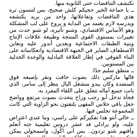
نكتشف التناقضات حتى الثانوية منها.
ــ يا جماعة الخير حجيكم كلش صحيح، بس لتنسون تره
هذي التناقضات وتفاعلاتها، واحد من يريد يكتشفه
ويدرسه لازم يعتمد من البداية و يروح على لب المشكلة
وهو الأساس الاقتصادي، وشنو تأثيره، لو شنو حدث من
تغييرات بمستوى القوى المنتجة وطبيعة علاقات الإنتاج
وبنية الطبقات الاجتماعية وبعدين أندور عليه ونعاين
الاصطفاف الصاير في الجبهة الاقتصادية وانعكاساته على
البناء الفوقي في إطار العلاقة التبادلية والوحدة الجدلية
بين المستويين.
ــ منطق سليم جدًا.
قالها ماركس ذلك بصوت خافت ونقر بإصبعه فوق
المنضدة وكان يبدو منشغل البال ينظر إلى سامر، الذي
باتت جميع آماله تتعلق على اللقاء المفرد به.
فجأة تدخل أبو رجب وراح يتحدث بصوت مرتفع وواضح
جعل باقي جلاس المقهى يلتفتون نحو الزاوية التي كانت
المجموعة تجلس فيها.
ــ خالي أنتو هذا تفكيركم على راسي، وما عندي اعتراض
عليه، ولو يرادلي فد عشر دروس تعليمية حته أتعلم
وأفتهم شنو تردون.. بس آني اكَول، واسمحولي يمكن