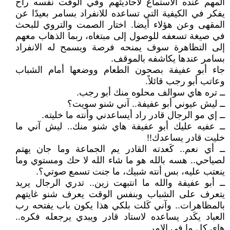
المهم عنده الاستماع لأحاديثهم وفي الوقت نفسه راح
يفكر في الكيفية التي تساعده للانفراد بسامر بعيدًا عن
المقهى وعن هؤلاء أيضا. اختار الصمت والتروي للبحث
في صيغة تسعفه للوصول إلى مبتغاه، ربما الذهاب معهم
إلى التظاهرة سوف يمنحه فرصة ويسمح له الانفراد
بسامر عندها يكاشفه بالموقف.
جاء أبو عفيفة بصحون الطعام ووضعها أمام الشباب
وعاتب أبو رجب قائلاً.
ــ تره هاي سوالف محلوه منك أبو رجب.
ــ ليش عيوني أبو عفيفة.. آني شنو سويت؟
ــ إي مو الرجال قادر راد أيساعدني وأنته ما خليته.
ــ عفيه عليك أبو عفيفة هاي شنو منك.. ليش آني ما
خليت قادر يساعدك!!
ــ أي نعم.. كَعدته القادر يم الجماعة وما جان يهتم
لصياحي.. هسه بالله هو ما شاء الله لا حك ومستوي وما
ينعتب عليه، بس أنته شبيك، ما جنت تسمع صوتي؟.
ــ أبو عفيفة والله ما انتبهت زين.. تدري الرجال يريد
يتعرف على الشباب وبنفس الوقت يعرف شنو غايتهم
بالمظاهرات.. وآني كَلت بلكي هذا يكون باب يفتحه رب
العباد يكَدر يساعده لاستاد قادر ويبدي يرجعله فكره..
هاي كل ما في الامر.