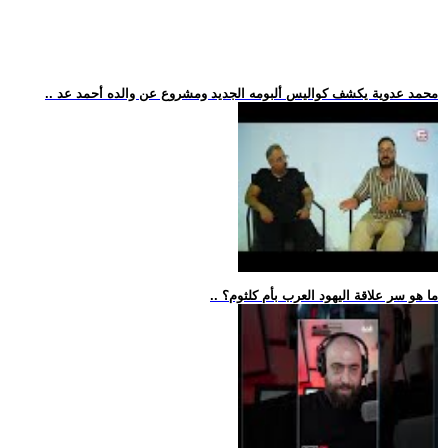
.. محمد عدوية يكشف كواليس ألبومه الجديد ومشروع عن والده أحمد عد
.. ما هو سر علاقة اليهود العرب بأم كلثوم؟