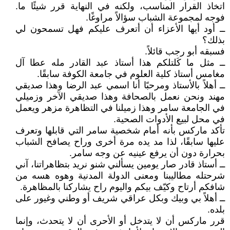
اتخاذ القرار المناسب، ولكنه في النهاية قرر شيئًا ما.
فوجه لمجموعة الشباب سؤالاً مراوغًا.
ــ أود أيها الأعزاء أن أتعرف عليكم فهل تسمحون لي
بذلك؟
فسبقه أبو رجب قائلاً.
ــ مثل ما كَلتلكم هذا أستاذ عبد القادر مله عطا آل
مغامس أستاذ كلية العلوم في جامعة الكوفة سابقًا.
ــ أهلاً بالأستاذ ومرحبًا أنا اسمي عبد الرضا وهذا صديقي
مهند ونحن نعمل بالصحافة وهذا صديقي الآخر وزميلي
في الجامعة سامر وهذا زميلنا في التظاهرة مزهر ويعمل
في محل لبيع الأدوات الصحية.
تأكد ماركس بأنه أمام شخصية سامر التي قابلها وتعرف
عليها سابقًا، لذا مد يده مرة أخرى وراح يصافح الشباب
بحرارة دون أن يرفع عينيه عن وجه سامر.
ــ أستاذ قادر صار يومين يسألني شنو نريد بتظاهراتنا، آني
شرحتله مطاليبنا ومعنى الدولة المدنية وهوه هسه من
شافكم أرتاح وكيّف بيكم واليوم راح يشاركنا بالمظاهرة.
ــ أهلاً بي وبيك وبكل عراقي شريف أو وطني وغيور على
بلده.
قرر ماركس أن لا يتدخل أو الأحرى أن لا يتحدث، وإنما