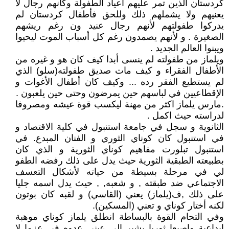
كردستان الذين تمر عليهم أعياد الطفولة وكأنهم رجال لا
يعنيهم ولا يشملهم ذلك وللحق فأطفال كردستان لم
يدركوا طفولتهم لأنهم رجال عنيد ون رغم ريشهم
الصغيرة . و لأنهم يصمدون رغم كل أسباب الموت ليحيوا
ويبنوا العالم الجديد .
ويلماز من طفولته لم ينسى أبدا كيف كان هو و غيره من
الأطفال الفقراء و كيف مات صديق طفولته(سلو) الذي
لم يستطيع الفقر رده ... وكيف كان أطفال الأغوات و
الإقطاعيين في لباسهم حين يمرضون وحتى حين يلعبون .
.مارس يلماز اكثر من مهنة ليكسب قوة عيشه ومصروفا
لدراسته حيث اكمل .
الثانوية و سجل في جامعة استنبول في كلية الاقتصاد و
في استنبول كان كوناي الثوري و الفنان المبدع. في
استنبول تبلورت مفاهيم كوناي الثورية و الذي كان
بطبيعته الطبقية الثورية حيث يدل على ذلك رفضه الطفو
لي في مرحلة بسيطة من حياته لأشكال التعسف
الاجتماعي ضد طبقته , و شعبه, , حيث يدل اسمه جليا
على ذلك ,ف(يلماز) يعني (القاسي) و لقبه كان بوتون
لكنه أختار كوناي و تعني (المسكين).
وفي التحام القوة بالبساطة انطلق يلماز كوناي موهبة
إبداعية وإصبعا ثوريا يشير إلى عيني عدوه في عزما لا