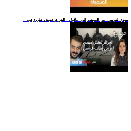
.. مهدي لعريبي: من السينما إلى -مافيا-... الجزائر تقبض على زعيم