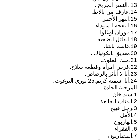
13 .النسر الجريح .
14.عارف من بالاط.
15.النهر الأحمر.
16.النعجه السوداء.
17.قوزان أوغلوا.
18.القاتل الضحيه.
19.قاسم باشا.
20.صديق .الكونياك .
21.ملك الملوك.
22.فرس امرأة وقطعة سلاح.
23.أنا لا أتأثر بالرصاص.
24.أنا اسميه كريم.25 نوري البرغوث.
المرحلة الجادة
1.سيد خان
2.الذئاب الجائعة
3.رجل قبيح
4.الأمل
5.الهاربون
6. الفقراء
7.المضاربون