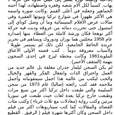
يهاب, كسبباً لكل آلام شعبه وفقره واضطهاده. لهذا أحبته
الجماهير وجعلته في أعلى القمم .وكانت صوره واسمه
هي الأكثر ظهوراً في شوارع تركيا وبيوتها الفقيرة وفي
صالات عرض الأفلام السينمائية وما أن وصل كوناي إلى
استنبول حتى تحررت دمائه من عروقه ودبت فيه حركة
أكثر توهجا فكان ورشة كاملة من العطاء. منها إصداره
عام 1958 مجلتين هما بوران ودوروك ويساهم في تحرير
جريدة الحائط الجامعية, لكن ذلك لم يستمر طويلا ً
ولأسباب معروفة دوماً . كتب قصته الأولى الأعناق
الملوية1961 وكانت محطة ليزج في إحدى السجون
بتهمة (المثقف الأحمر) .
لم يكن السجن ليلماز جدران مغلقة بل عالم جديد من
العمل واختراق الذات وانفعال الفكر والقهر والخيال
والحب ليكتب من عالمه هذا اجمل سيمفونياته وأجمل
ملاحمه فقد كتب رائعته (صالبا) عام 1973 من سجن
السليمة والتي طبعت داخل تركيا اكثر من سبع مرات
وطبعت خارج تركيا بعدة لغات حيث طبعت في سوريا
مرتين وكتب رواية (معادلات مع ثلاث غرباء ) وكتب مئات
القصائد والمقالات كما كتب سيناريوهات اكثر من فيلم
داخل السجن وكان أكثرها شهرة فيلم ( الرفيق . القطيع