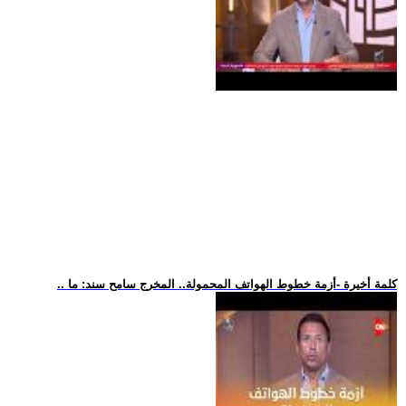
.. كلمة أخيرة -أزمة خطوط الهواتف المحمولة.. المخرج سامح سند: ما