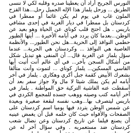
النورس الجريح أراد أن يعطينا صدره وقلبه لكي لا ننسى
الطريق ... ورحل يلماز هذا الإله الجميل رحل...هذا القزح
الملون غاب في يوم لم يكن غائما أو ممطرا في
كردستان بل ممطرا في ديار الغربة في إحدى مشافي
باريس . هل احتج قلب كوناي عن الحياة وهو بعيد عن
الوطن...بعدما كان يردد في أيامه الأخيرة ... أيتها الطيور
حطمي النوافذ إلى الحرية...هل نحن الطيور... والأنظمة
الغاصبة هي النوافذ ... وكردستان هي الحرية... عندما
سؤل يلماز عن الغربة قال... أن المنفى هو تبديل شكل
من أشكال السجن بآخر... في أي عالم أنت أتيت أيها
القاسي المسكين... يلماز كوناي ... لتموت وأنت متألقا
بشعرك الأبيض كقمة جبل أكري وهكاري . يلماز في آخر
أيامه لم يكن يملك شيئا لا مال ولا جواز سفر بعد أن
أسقطت عنه الفاشية التركية حق المواطنة . يلماز في
آخر أيامه كتب وصيته ووهب جسده للمجمع الكردي في
باريس ليتصرف بها...وهب نفسه لبقعة صغيرة وبعيدة
عن شمس الوطن يتردد فيها يوميا اسم كردستان على
الصفحات والأفواه حيث كان حلمه قبل أن يغمض عينيه
أن يصنع فيلما عن تاريخ كردستان وعن نضال شعب
كردستان ضد مستعمريه . وفي سؤال آخر له عن