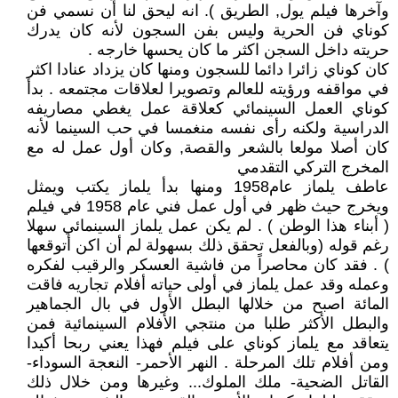
وآخرها فيلم يول, الطريق ). انه ليحق لنا أن نسمي فن
كوناي فن الحرية وليس بفن السجون لأنه كان يدرك
حريته داخل السجن اكثر ما كان يحسها خارجه .
كان كوناي زائرا دائما للسجون ومنها كان يزداد عنادا اكثر
في مواقفه ورؤيته للعالم وتصويرا لعلاقات مجتمعه . بدأ
كوناي العمل السينمائي كعلاقة عمل يغطي مصاريفه
الدراسية ولكنه رأى نفسه منغمسا في حب السينما لأنه
كان أصلا مولعا بالشعر والقصة, وكان أول عمل له مع
المخرج التركي التقدمي
عاطف يلماز عام1958 ومنها بدأ يلماز يكتب ويمثل
ويخرج حيث ظهر في أول عمل فني عام 1958 في فيلم
( أبناء هذا الوطن ) . لم يكن عمل يلماز السينمائي سهلا
رغم قوله (وبالفعل تحقق ذلك بسهولة لم أن اكن أتوقعها
) . فقد كان محاصراً من فاشية العسكر والرقيب لفكره
وعمله وقد عمل يلماز في أولى حياته أفلام تجاريه فاقت
المائة اصبح من خلالها البطل الأول في بال الجماهير
والبطل الأكثر طلبا من منتجي الأفلام السينمائية فمن
يتعاقد مع يلماز كوناي على فيلم فهذا يعني ربحا أكيدا
ومن أفلام تلك المرحلة . النهر الأحمر- النعجة السوداء-
القاتل الضحية- ملك الملوك... وغيرها ومن خلال ذلك