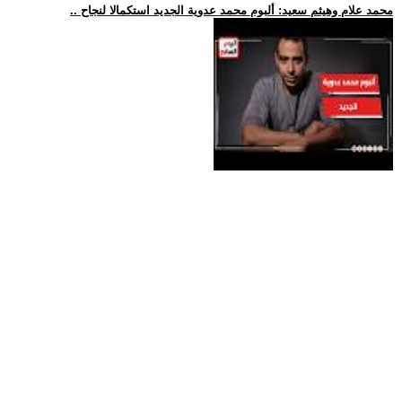
.. محمد علام وهيثم سعيد: ألبوم محمد عدوية الجديد استكمالا لنجاح