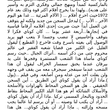
بالماركسية كمبدأ ومنهج جمالي وفكري التزم به وأسير
على هديه)...ولهذا بدأ يخرج أفلام اكثر قوة وذلك بعد عام
1972حيث اخرج أفلام ... ( الآلام المرثية ... غدا هو اليوم
الآخر .. الأب .. ) ليدخل السجن من جديد ولكنه لم يتوقف
عن العمل أبداً حيث ضربت إحدى أفلامه أرقاماً قياسية
في إنجازها...أربعة عشر يوما ... كان كوناي فكرا لا
يتوقف وأحاسيس لا تنضب وجسدا لا يتعب فهو يريد
الوصول إلى بغيته بأسرع وقت فاخرج ( القطيع ) ليقول
القليل عن الكثير من قضايا شعبه الفقير في عالم
محروم حتى من ذكر اسمه ..أتراك الجبال ..حيث رسم
كوناي مأساة هذا الشعب المستمرة وفجرها على يد
بيرفان عندما يخنق سمسار الخراف ليقول أن هذا
الشعب عندما سينفجر سيجرف معه من يقف في وجهه
ولن يفلت أحد من عدله ومن أصابعه. وفي فيلم ...(يول
).ماذا أراد أن يقول كوناي أين الطريق .. أين السجن
الحقيقي . هل هو السجن المحاط بالهراوات والأسلحة
والأسلاك الشائكة أم هو هذا البلد الكبير المحاط بنقاط
الحدود وبالبحار المسمى تركيا .ماذا أراد أن يقول كوناي
... أراد أن يكتب لنا وصيته ... أو أن يرسم لنا عالما يجب
مسحه وإزالته .. ماذا أراد أن يقول كوناي... هل هذا