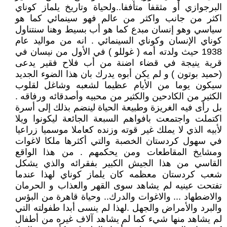
البرجوازي أو مثقفا متأففا..ولحياة وتاريخ يلماز كوناي
اكثر من جانب واكثر من عالم فهو سينمائي كما هو
سياسي وهو إنسان مبدع كما هو أب بسيط وهنا سنتناول
كوناي الإنسان وكوناي السينمائي . انه من مواليد عام
1938 حيث ولدته أمه ( غوللو ) في الأول من نيسان في
قرية ينيجة في قضاء اضنة من أب فلاح فقير يدعى
(حميد بوتون ) و لم يكن أبوه يدرك بان هذا الضوء الجديد
سيكون يوما من الأيام عظيما لشعبه وشاغل لقلوب
الكثير من الكادحين والكثير من محبيه وأصدقائه ورفاقه .
بل رأى فيه الغريزة وطبيعة الحياة لينضم بذلك إلى أسرة
اكتملت واجتمعت بافواهم السبعة الجائعة ليكونوا ويلا
لأبيه الذي لا يملك غير قوته وزنده كعاملا موسميا زراعيا
في سهول كردستان الخصبة والتي أكثرها ملكا لاغوات
ومشايخ المقاطعات ومن يحكمهم . من هذا الواقع
القاسي من هذا الجيش الكبير بفقرائه والذي يشكل
شعب كردستان معظمه كان يلماز كوناي لهذا عندما
تفتحت عينيه لم يشاهد سوى القهر والعذاب و الحرمان
والاضطهاد ... والاغوات والدرك.. وحياة قاهرة من البؤس
والبرد والأمراض والجهل .لهذا لم ينسى أبدا طفولته التي
لم يشاهد منها شيء كما لم يشاهد آلاف غيره من أطفال