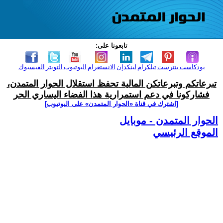
تابعونا على:
بودكاست
بنترست
تيلكرام
لينكدإن
الانستغرام
اليوتيوب
التويتر
الفيسبوك
تبرعاتكم وتبرعاتكن المالية تحفظ استقلال الحوار المتمدن،
فشاركونا في دعم استمرارية هذا الفضاء اليساري الحر
[اشترك في قناة ‫«الحوار المتمدن» على اليوتيوب]
الحوار المتمدن - موبايل
الموقع الرئيسي