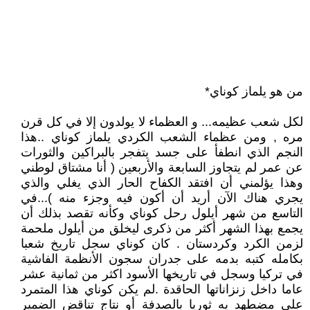
من هو يلماز كوناي*
لكل شعب عظيمه... و العظماء لا يولدون إلا في كل قرن
مره , ومن عظماء الشعب الكردي يلماز كوناي ..هذا
النجم الذي انطفأ على جسد يتفجر بالبراكين والثورات
عن عمر لم يتجاوز السابعة والأربعين ( أنا مشتاق لوطني
وهذا يؤلمني أن افتقد الكفاح الحار الذي يغلي والذي
يجري هناك الآن أريد أن أكون فيه وجزء منه )...في
التاسع من شهر أيلول رحل كوناي وكأنه تقصد بذلك أن
يجمع بهذا الشهر أكثر من ذكرى ليخلق من أيلول ملحمة
لزمن الكرد وكردستان . كان كوناي سجل تاريخ شعبا
بكامله كتبه بدمه على جدران سجون الأنظمة الفاشية
في تركيا وسجل في تاريخها الأسود اكثر من ثمانية عشر
عاما داخل زنزاناتها الحاقدة .لم يكن كوناي هذا المتمرد
على مضطهد يه ثوريا بالصدفة أو نتاج تناقض الضمير