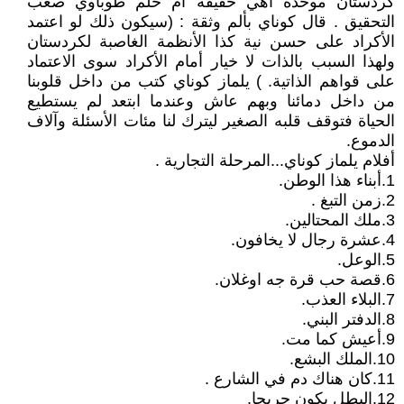
كردستان موحدة أهي حقيقة أم حلم طوباوي صعب
التحقيق . قال كوناي بألم وثقة : (سيكون ذلك لو اعتمد
الأكراد على حسن نية كذا الأنظمة الغاصبة لكردستان
ولهذا السبب بالذات لا خيار أمام الأكراد سوى الاعتماد
على قواهم الذاتية. ) يلماز كوناي كتب من داخل قلوبنا
من داخل دمائنا وبهم عاش وعندما ابتعد لم يستطيع
الحياة فتوقف قلبه الصغير ليترك لنا مئات الأسئلة وآلاف
الدموع.
أفلام يلماز كوناي...المرحلة التجارية .
1.أبناء هذا الوطن.
2.زمن التبغ .
3.ملك المحتالين.
4.عشرة رجال لا يخافون.
5.الوعل.
6.قصة حب قرة جه اوغلان.
7.البلاء العذب.
8.الدفتر البني.
9.أعيش كما مت.
10.الملك البشع.
11.كان هناك دم في الشارع .
12.البطل يكون جريحا.