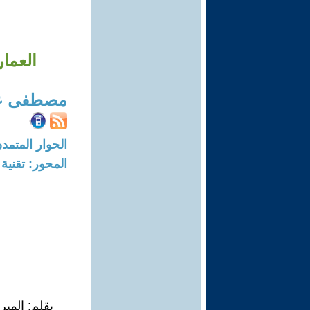
العمار
مصطفى ع
الحوار المتمدن-العدد: 8758 - 6
المحور: تقنية
بقلم: الم