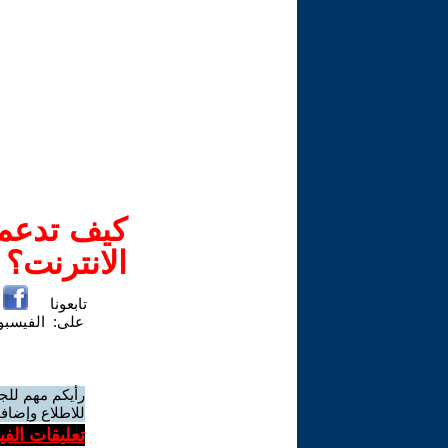
كيف تدعم-
الانترنت؟
تابعونا
على:
الفيسب
رأيكم مهم للج
للاطلاع وإضافة
تعليقات الف