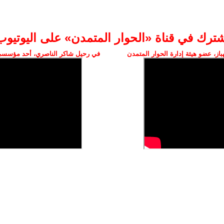
شترك في قناة «الحوار المتمدن» على اليوتيوب
ز، عضو هيئة إدارة الحوار المتمدن
في رحيل شاكر الناصري، أحد مؤسسي 