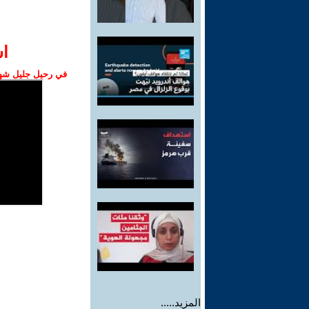
ا‫
في رحيل جليل شهبا
المزيد.....