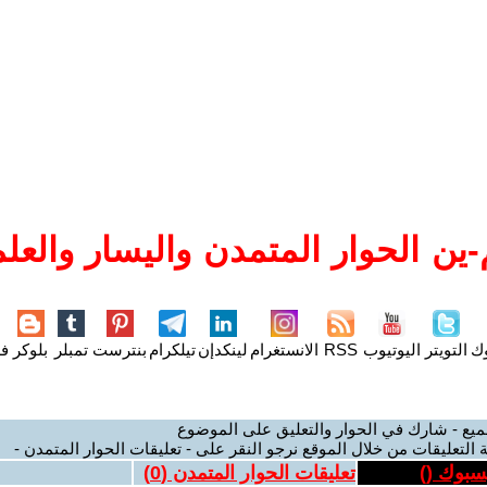
ين الحوار المتمدن واليسار والعلم
وك
التويتر
اليوتيوب
RSS
الانستغرام
لينكدإن
تيلكرام
بنترست
تمبلر
بلوكر
فل
ميع - شارك في الحوار والتعليق على الموضوع
 التعليقات من خلال الموقع نرجو النقر على - تعليقات الحوار المتمدن -
يسبوك (
)
تعليقات الحوار المتمدن (
0
)