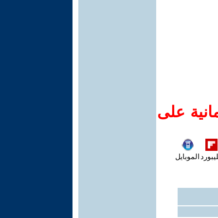
انية على
يبورد
الموبايل