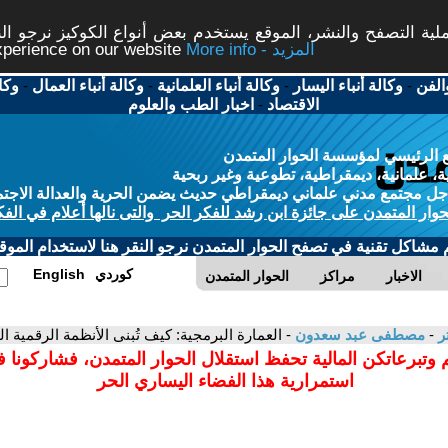
ة التصفح والنشر، الموقع يستخدم بعض أنواع الكوكيز نرجو النق
More info - المزيد
experience on our website
الفن
-
وكالة أنباء اليسار
-
وكالة أنباء العلمانية
-
وكالة أنباء العمال
-
وكا
الاقتصاد
-
اخبار الطب والعلوم
 الرئيسي لمؤسسة الحوار المتمدن
، علمانية، ديمقراطية، تطوعية وغير ربحية
ل مجتمع مدني علماني ديمقراطي حديث يضمن الحرية والعدالة الاجتم
حوار المتمدن على جائزة ابن رشد للفكر الحر والتى نالها أعلام في الفك
م مشاكل تقنية في تصفح الحوار المتمدن نرجو النقر هنا لاستخدام الموقع
كوردي
English
الاخبار
مراكز
الحوار المتمدن
تر
-
مصطفى عبد سعدون
- العمارة البرمجية: كيف تُبنى الأنظمة الرقمية ا
 وتبرعاتكن المالية تحفظ استقلال الحوار المتمدن، فشاركونا 
استمرارية هذا الفضاء اليساري الحر