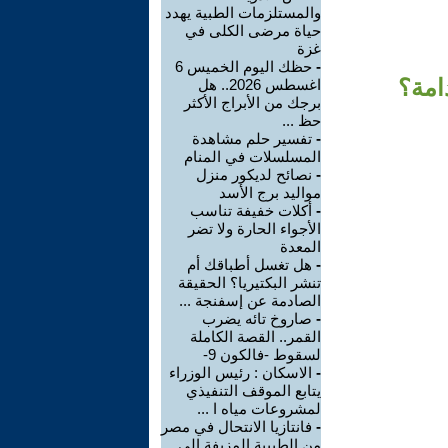
والمستلزمات الطبية يهدد
حياة مرضى الكلى في
غزة
-
حظك اليوم الخميس 6
امة؟
اغسطس 2026.. هل
برجك من الأبراج الأكثر
حظ ...
-
تفسير حلم مشاهدة
المسلسلات في المنام
-
نصائح لديكور منزل
مواليد برج الأسد‎
-
أكلات خفيفة تناسب
الأجواء الحارة ولا تضر
المعدة
-
هل تغسل أطباقك أم
تنشر البكتيريا؟ الحقيقة
الصادمة عن إسفنجة ...
-
صاروخ تائه يضرب
القمر.. القصة الكاملة
لسقوط -فالكون 9-
-
الاسكان : رئيس الوزراء
يتابع الموقف التنفيذي
لمشروعات مياه ا ...
-
فانتازيا الانتحال في مصر
من الطبيبة المزيفة إلى