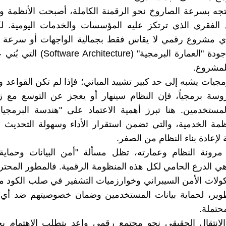
جه بسرعة الصاروخ نحو الرقمنة الكاملة، أصبحت الأنظمة و
 الفقري الذي ترتكز عليه المؤسسات والخدمات اليومية. لك
أي مشروع رقمي لا يقاس فقط بجمالية الواجهات أو سرعة ا
يكمن في جودة "العمارة البرمجية" (hitecture
لمشروع.
رمجيات يشبه إلى حد كبير تشييد المباني؛ فإذا لم تكن القواعد 
وسة برمجياً، فإن النظام سينهار أو يعجز عن التوسع مع ز
المستخدمين. هنا تبرز أهمية الاعتماد على "هندسة البرمجيا
نظمة الخدمية، والتي تضمن استقرار الأداء وسهولة التحديث 
لإعادة بناء النظام من الصفر.
مرونة النظام وعمارته، تظل مسألة "أمن البيانات وحماية
هي الدرع الحامي لكل هذه المنظومة الرقمية. فالمطور المح
ولات الأمن السيبراني وخوارزميات التشفير في صلب الكود م
تطوير، لحماية بيانات المستخدمين وضمان خصوصيتهم ضد أي 
حتملة.
 الانتقال الحقيقي نحو مجتمع رقمي واعد يتطلب الاهتمام بجو