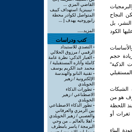
القاضي المزي ...
البرمجيات
-
نيبينزيا: استهداف كييف
ن النجاح
المتواصل لكوادر محطة
زابوروجيه يهدف إ ...
لنشر، بل
المزيد.....
Software Arc) التي بُني عليها الكود
كتب ودراسات
-
التصدي للاستبداد
والأساسات
الرقمي / مرزوق الحلالي
يادة حجم
-
الغبار الذكي: نظرة عامة
كاملة وآثاره المستقبلية /
ت الذكية"
محمد عبد الكريم يوسف
المستقبلي
-
تقنية النانو والهندسة
الإلكترونية / زهير
الخويلدي
 الشبكات
-
تطورات الذكاء
الاصطناعي / زهير
ترف هو من
الخويلدي
نذ اللحظة
-
تطور الذكاء الاصطناعي
بين الرمزي والعرفاني
ثغرات أو
والعصبي / زهير الخويلدي
-
اهلا بالعالم .. من وحي
البرمجة / ياسر بامطرف
دة البناء
-
مهارات الانترنت / حسن