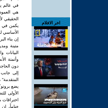
في عالم يت
هي العمود
الحقيقي ل
اخر الافلام
الأساسي ل
إن بناء الب
متينة ومدر
البيانات و
وأتمتة الأ
دون الحاجة 
إلى جانب 
المتقدمة" 
يضع بروتوك
الأولى لل
اختراقات م
ختاماً، إن