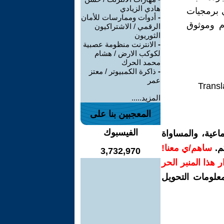
هادي الزيادي
ي برمجيات
-
أدوات وممارسات للأمان
م وموثوق
الرقمي / الاشتراكيون
الثوريون
-
الانترنت منظومة عصبية
لكوكب الارض / هشام
محمد الحرك
-
ذاكرة الكمبيوتر / معتز
عمر
Transl
المزيد.....
المعجبين بنا على
الفيسبوك
اعية، والمساواة
م.
ساهم/ي معنا!
3,732,970
رار هذا المنبر الحر
معلومات التحويل