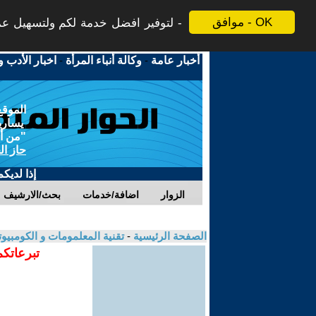
موافق - OK
لتوفير افضل خدمة لكم ولتسهيل عملي
أخبار عامة
-
وكالة أنباء المرأة
-
اخبار الأدب و
الموقع
يسارية
"من أج
حاز ال
إذا لديك
الزوار
اضافة/خدمات
بحث/الارشيف
الصفحة الرئيسية
-
تقنية المعلمومات و الكومبيو
تبرعاتكم