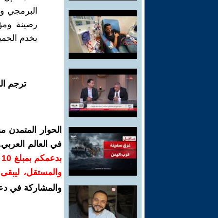
البرمجي ود
رصينة ومؤ
يخدم الجميع
ترجم ال
الحوار المتمدن م
في العالم العربي
ب
والمستقل، ليبقى ص
والمشاركة في دع