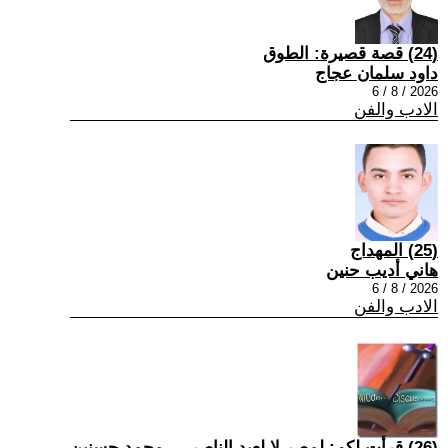
(24) قصة قصيرة: الطوق
داود سلمان عجاج
2026 / 8 / 6
الادب والفن
(25) المهداج
هاني أديب حنين
2026 / 8 / 6
الادب والفن
(26) قرأت لكم: لمصر لا لعبد الناصر — محمد حسنين