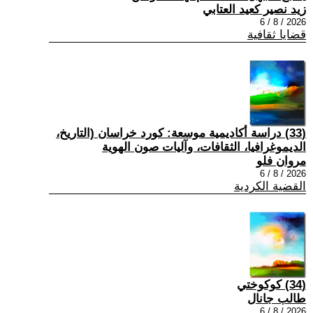
زيد نصير كعيد العتابي
2026 / 8 / 6
قضايا ثقافية
(33) دراسة أكاديمية موسعة: كورد خراسان (التاريخ،
الديموغرافيا، الثقافات، وآليات صون الهوية
مروان فلو
2026 / 8 / 6
القضية الكردية
(34) كوكوختي
طالب جانال
2026 / 8 / 6