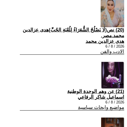
(20) نص(لَا يَصْلُحُ الشُّعَرَاءُ لِلُعْبَةِ الحُبِّ)هدى عزالدين
محمد.مصر.
هدى عزالدين محمد
2026 / 8 / 6
الادب والفن
(21) عن وهم الوحدة الوطنية
اسماعيل شاكر الرفاعي
2026 / 8 / 6
مواضيع وابحاث سياسية