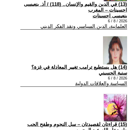
(13) في الدين والقيم والإنسان.. (118) / أذ. بنعيسى
احسينات – المغرب
بنعيسى احسينات
2026 / 8 / 6
العلمانية، الدين السياسي ونقد الفكر الديني
(14) هل يستطيع ترامب تغيير المعادلة في غزة؟
سنية الحسيني
2026 / 8 / 6
السياسة والعلاقات الدولية
(15) قراءتان لقصيدتان – سل النجوم وطفح الحب