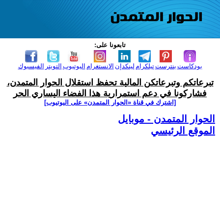
تابعونا على:
بودكاست
بنترست
تيلكرام
لينكدإن
الانستغرام
اليوتيوب
التويتر
الفيسبوك
تبرعاتكم وتبرعاتكن المالية تحفظ استقلال الحوار المتمدن،
فشاركونا في دعم استمرارية هذا الفضاء اليساري الحر
[اشترك في قناة ‫«الحوار المتمدن» على اليوتيوب]
الحوار المتمدن - موبايل
الموقع الرئيسي