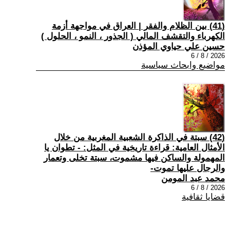
(41) بين الظلام والفقر | العراق في مواجهة أزمة
الكهرباء والتقشف المالي ( الجذور ، النمو ، الحلول )
حسين علي حياوي المؤذن
2026 / 8 / 6
مواضيع وابحاث سياسية
(42) سبتة في الذاكرة الشعبية المغربية من خلال
الأمثال العامية: قراءة تاريخية في المثل: - تطوان يا
المهمولة والساكن فيها مشموت، سبتة تخلى وتعمار
والرجال عليها تموت-
محمد عبد المومن
2026 / 8 / 6
قضايا ثقافية