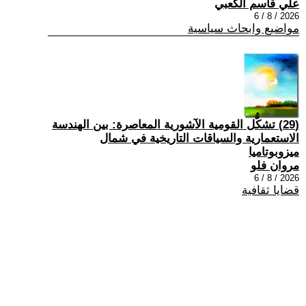
علي قاسم الكعبي
2026 / 8 / 6
مواضيع وابحاث سياسية
(29) تشكُّل القومية الآشورية المعاصرة: بين الهندسة
الاستعمارية والسياقات التاريخية في شمال
ميزوبوتاميا
مروان فلو
2026 / 8 / 6
قضايا ثقافية