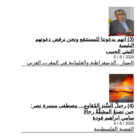
(3) انهم يدعوننا للمستنقع ونحن نرفض دعوتهم
البئيسة
التيتي الحبيب
2026 / 8 / 6
اليسار , الديمقراطية والعلمانية في المغرب العربي
(4) رحيلُ السَّندِ المُقاوم... مصطفى ميسرة نصر:
حين تصنعُ المشقَّةُ رجالًا
سامي ابراهيم فودة
2026 / 8 / 6
القضية الفلسطينية