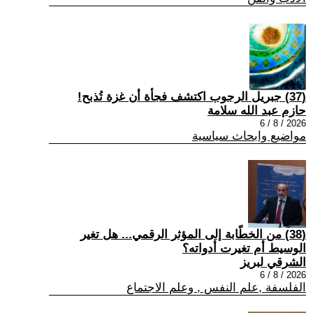
(37) جبريل الرجوب اكتشف فجأة أن غزة تُذبح!
حازم عبد الله سلامة
2026 / 8 / 6
مواضيع وابحاث سياسية
(38) من الخطّابة إلى المؤثر الرقمي... هل تغير
الوسيط أم تغيرت أدواته؟
الشرقي لبريز
2026 / 8 / 6
الفلسفة ,علم النفس , وعلم الاجتماع