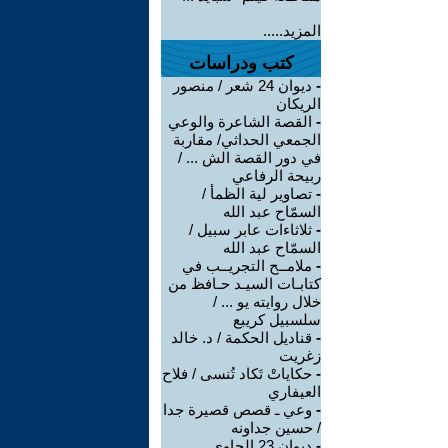
المزيد.....
كتب ودراسات
-
ديوان 24 شعر / منصور
الريكان
-
القصة الشاعرة والوعي
الجمعي الحداثي/ مقاربة
في دور القصة الش ... /
ربيحة الرفاعي
-
تصاوير لية الظمأ /
السمّاح عبد الله
-
ثلاثاءات عابر سبيل /
السمّاح عبد الله
-
ملامــح التجريــب في
كتابـات السيـد حـافظ من
خلال روايته يو ... /
سلسبيل كريبع
-
قناديل الحكمة / د. خالد
زغريت
-
حكاياتْ تَكاد تُنسى / فلاح
العيفاري
-
وعي ـ قصص قصيرة جدا
/ حسين جداونه
-
ديوان 23 الحاوي