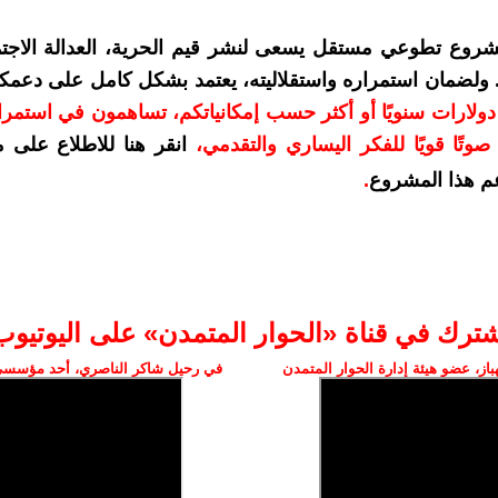
شروع تطوعي مستقل يسعى لنشر قيم الحرية، العدالة الاجتم
. ولضمان استمراره واستقلاليته، يعتمد بشكل كامل على دعمك
دعمكم بمبلغ 10 دولارات سنويًا أو أكثر حسب إمكانياتكم، تساهمون في استم
وتًا قويًا للفكر اليساري والتقدمي
،
انقر هنا للاطلاع على 
م هذا المشروع
.
شترك في قناة «الحوار المتمدن» على اليوتيوب
ز، عضو هيئة إدارة الحوار المتمدن
في رحيل شاكر الناصري، أحد مؤسسي 