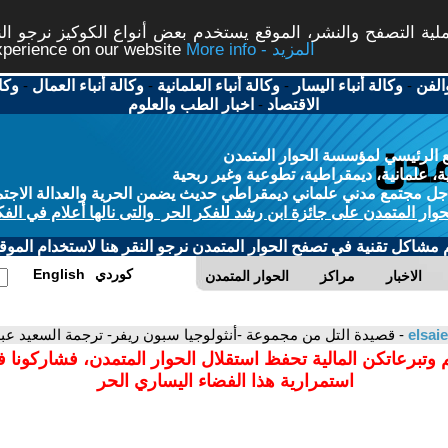
ة التصفح والنشر، الموقع يستخدم بعض أنواع الكوكيز نرجو النق
More info - المزيد
experience on our website
الفن
-
وكالة أنباء اليسار
-
وكالة أنباء العلمانية
-
وكالة أنباء العمال
-
وكا
الاقتصاد
-
اخبار الطب والعلوم
 الرئيسي لمؤسسة الحوار المتمدن
، علمانية، ديمقراطية، تطوعية وغير ربحية
ل مجتمع مدني علماني ديمقراطي حديث يضمن الحرية والعدالة الاجتم
حوار المتمدن على جائزة ابن رشد للفكر الحر والتى نالها أعلام في الفك
م مشاكل تقنية في تصفح الحوار المتمدن نرجو النقر هنا لاستخدام الموقع
كوردي
English
الاخبار
مراكز
الحوار المتمدن
elsai
- قصيدة التل من مجموعة -أنثولوجيا سبون ريفر- ترجمة السعيد عب
 وتبرعاتكن المالية تحفظ استقلال الحوار المتمدن، فشاركونا 
استمرارية هذا الفضاء اليساري الحر