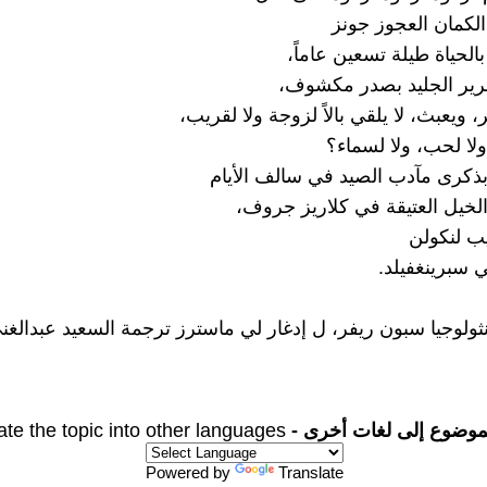
لكمان العجوز جونز
لحياة طيلة تسعين عاماً،
هرير الجليد بصدر مكشوف،
، ويعبث، لا يلقي بالاً لزوجة ولا لقريب،
ولا لحب، ولا لسماء؟
 بذكرى مآدب الصيد في سالف الأيام
لخيل العتيقة في كلاريز جروف،
يب لنكولن
 سبرينغفيلد.
ثولوجيا سبون ريفر، ل إدغار لي ماسترز ترجمة السعيد عبدالغن
موضوع إلى لغات أخرى -
ate the topic into other languages
Powered by
Translate