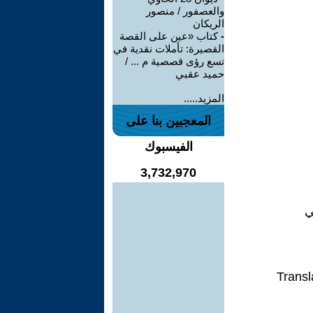
والعصفور / منصور
الريكان
-
كتاب «عين على القصة
القصيرة: تأملات نقدية في
تسع رؤى قصصية م ... /
حميد عقبي
المزيد.....
المعجبين بنا على
الفيسبوك
3,732,970
ي
Transl