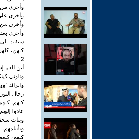
وأخرى من 
وأخرى على
وأخرى من ك
وأخرى بعد 
سيقت إلى م
كلهن، كلهن
2
أين العم إ
وتاوني كين
والرائد "وو
رجال الثور
كلهم، كلهم
عادوا إليه
وبنات سحقت
وبأيتامهم، 
كلهم، كلهم