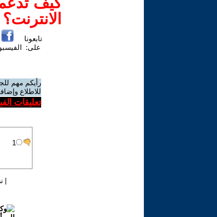
كيف تدعم-
الانترنت؟
تابعونا
على:
الفيسب
رأيكم مهم للج
للاطلاع وإضافة
تعليقات الف
|
ن