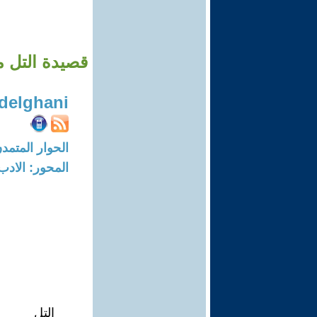
قصيدة التل م
bdelghani
الحوار المتمدن-العدد: 8758 - 6
المحور: الادب
التل