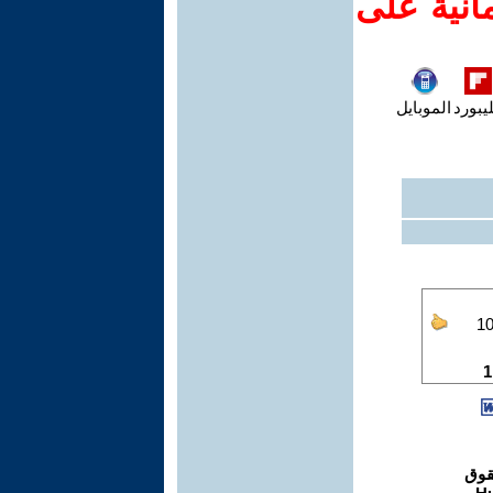
انية على
يبورد
الموبايل