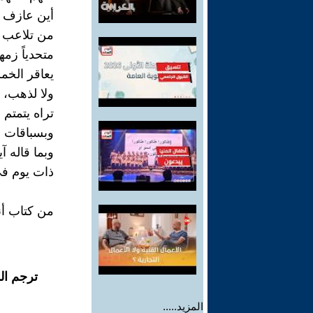
أين عازف ا
من تلاعب با
متحدياً زم
يعاقر الخمر
ولا لذهب، 
تراه يتمتم
وبسباقات ا
وبما قاله آ
ذات يوم في
من كتاب أن
ترجم ال
المزيد.....