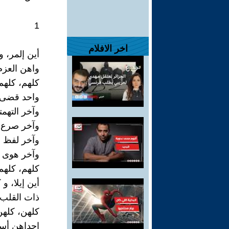
1
اخر الافلام
أين إلمر، 
واهن العزم
كلهم، كلهم
واحد قضى
وآخر التهمت
وآخر صرع 
وآخر لفظ 
وآخر هوى م
كلهم، كلهم
أين إيلا، و
ذات القلب 
كلهن، كلهن
إحداهن أس