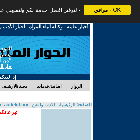
موافق - OK
لتوفير افضل خدمة لكم ولتسهيل عملي
أخبار عامة
-
وكالة أنباء المرأة
-
اخبار الأدب و
الموقع
يسارية
"من أج
حاز ال
إذا لديك
الزوار
اضافة/خدمات
بحث/الارشيف
الصفحة الرئيسية
-
الادب والفن
-
ed abdelghani
تبرعاتكم