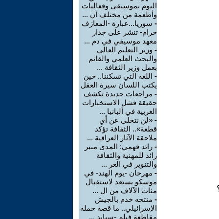
اليوم بموسيقى وفعاليات
وأطعمة من مختلف أن ...
-
سوريا...عبارة -المعازف
حرام- تنشر على جدار
معهد موسيقي في دم ...
-
وزير التعليم العالي
والبحث العلمي والقائم
بعمل وزير الثقافة ...
-
اللغة التي تسكننا.. حين
يكتب اللسان سيرة العقل
-
مراجعات جديدة تكشف
حقيقة فشل الاستخبارات
الغربية في ألبانيا ...
-
«لن نتخلى عن أي
قطعة».. الثقافة تؤكد
ملاحقة الآثار العراقية ...
-
رائد فهمي: المدى منبر
رائد للمهنية والثقافة
والتنوير في العر ...
-
مهرجان -يوم الهند- في
موسكو يستعد لاستقبال
مئات الآلاف من ال ...
-
منتجه خدم بالجيش
الإسرائيلي.. ما قصة حملة
مقاطعة فيلم -سبايد ...