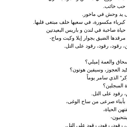
حب خائب.
 يد وحش في ماخور.
برياء مكسورة، في سعيها خلف مبتغى قلبها.
حياة صاخبة في لندن و باريس البعيدتين
رقدها الضيق بجوار إيلا وكيت وماج-
، رقود، رقود، رقود على التل.
سحاق والعمة إميلي؟
كيد العجوز، وسيفين هوتون؟
كر" الذي سامر يوماً
ة المبجلين؟
، رقود على التل.
م بأبناء صرعى من ساح الوغى،
هن الحياة،
ينتحبون-
، رقود، رقود، رقود على التل.