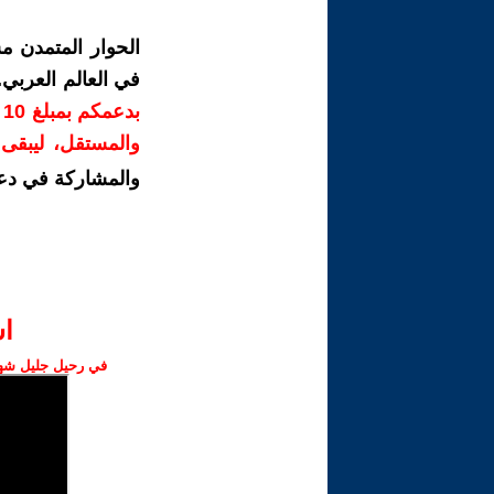
الحوار المتمدن م
في العالم العربي
ب
والمستقل، ليبقى ص
والمشاركة في دع
ا‫
في رحيل جليل شهبا