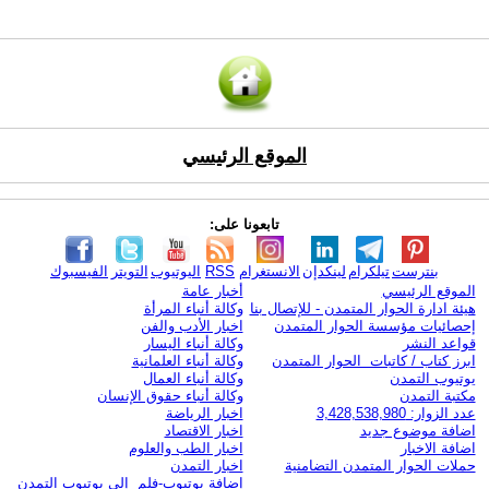
الموقع الرئيسي
تابعونا على:
بنترست
تيلكرام
لينكدإن
الانستغرام
RSS
اليوتيوب
التويتر
الفيسبوك
الموقع الرئيسي
أخبار عامة
هيئة ادارة الحوار المتمدن - للإتصال بنا
وكالة أنباء المرأة
إحصائيات مؤسسة الحوار المتمدن
اخبار الأدب والفن
قواعد النشر
وكالة أنباء اليسار
ابرز كتاب / كاتبات الحوار المتمدن
وكالة أنباء العلمانية
يوتيوب التمدن
وكالة أنباء العمال
مكتبة التمدن
وكالة أنباء حقوق الإنسان
عدد الزوار: 3,428,538,980
اخبار الرياضة
اضافة موضوع جديد
اخبار الاقتصاد
اضافة الاخبار
اخبار الطب والعلوم
حملات الحوار المتمدن التضامنية
اخبار التمدن
إضافة يوتيوب-فلم إلى يوتيوب التمدن