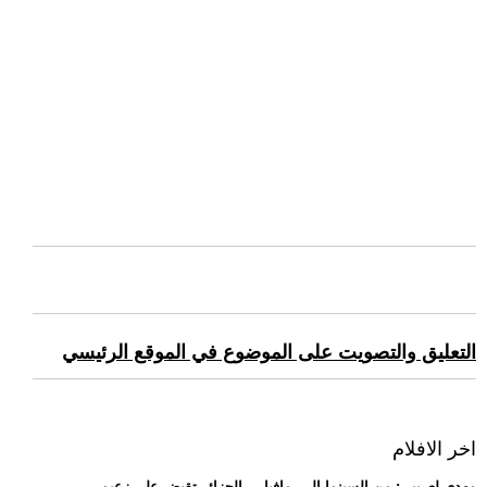
التعليق والتصويت على الموضوع في الموقع الرئيسي
اخر الافلام
.. مهدي لعريبي: من السينما إلى -مافيا-... الجزائر تقبض على زعيم