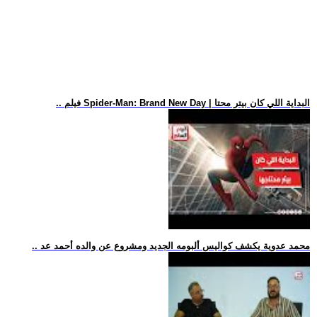
.. فيلم Spider-Man: Brand New Day | البداية اللي كان بيتر محتا
.. محمد عدوية يكشف كواليس ألبومه الجديد ومشروع عن والده أحمد عد