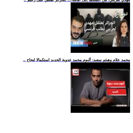
.. محمد علام وهيثم سعيد: ألبوم محمد عدوية الجديد استكمالا لنجاح