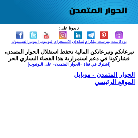
تابعونا على:
بودكاست
بنترست
تيلكرام
لينكدإن
الانستغرام
اليوتيوب
التويتر
الفيسبوك
تبرعاتكم وتبرعاتكن المالية تحفظ استقلال الحوار المتمدن،
فشاركونا في دعم استمرارية هذا الفضاء اليساري الحر
[اشترك في قناة ‫«الحوار المتمدن» على اليوتيوب]
الحوار المتمدن - موبايل
الموقع الرئيسي