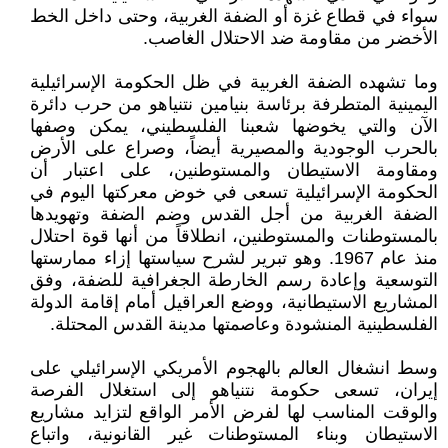
سواء في قطاع غزة أو الضفة الغربية، وحتى داخل الخط
الأخضر من مقاومة ضد الاحتلال الغاصب.
وما تشهده الضفة الغربية في ظل الحكومة الإسرائيلية
اليمينية المتطرفة برئاسة بنيامين نتنياهو من حرب دائرة
الآن والتي يخوضها شعبنا الفلسطيني، يمكن وصفها
بالحرب الوجودية والمصيرية أيضاً، وصراع على الأرض
ومقاومة الاستيطان والمستوطنين، على اعتبار أن
الحكومة الإسرائيلية تسعى في خوض معركتها اليوم في
الضفة الغربية من أجل القدس وضم الضفة وتهويدها
بالمستوطنات والمستوطنين، انطلاقاً من أنها قوة احتلال
منذ عام 1967. وهو تبرير لشرح سياستها إزاء ممارستها
التوسعية وإعادة رسم الخارطة الجغرافية للضفة، وفق
المشاريع الاستيطانية، ووضع العراقيل أمام إقامة الدولة
الفلسطينية المنشودة وعاصمتها مدينة القدس المحتلة.
وسط انشغال العالم بالهجوم الأمريكي الإسرائيلي على
إيران، تسعى حكومة نتنياهو إلى استغلال الفرصة
والوقت المناسب لها لفرض الأمر الواقع لتزايد مشاريع
الاستيطان وبناء المستوطنات غير القانونية، واتباع