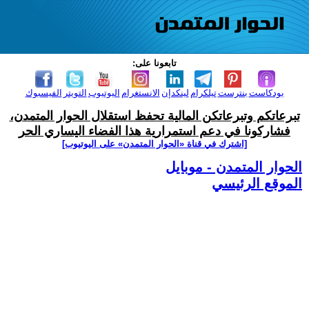
تابعونا على:
بودكاست
بنترست
تيلكرام
لينكدإن
الانستغرام
اليوتيوب
التويتر
الفيسبوك
تبرعاتكم وتبرعاتكن المالية تحفظ استقلال الحوار المتمدن،
فشاركونا في دعم استمرارية هذا الفضاء اليساري الحر
[اشترك في قناة ‫«الحوار المتمدن» على اليوتيوب]
الحوار المتمدن - موبايل
الموقع الرئيسي