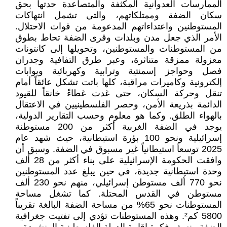
الممارسات العدوانية المكثفة والمتصاعدة حدتها بحق
سكان الضفة وممتلكاتهم، والتي تشمل انتهاكات
المستوطنين واعتداءاتهم المدعومة من قوات الاحتلال.
الأمر الذي جعل مدن وبلدات وقرى الضفة تحاط بطوق
من المستوطنات والمستوطنين، وتحويلها إلى كانتونات
معزولة ممزقة متناثرة، وعبر طرق التفافية وجدران
فصل وحواجز إسمنتية وترابية وكهربائية وبوابات
إلكترونية وكاميرات مراقبة، كلها باتت تشكل عائقاً أمام
تنقل وحركة السكان، حتى غدت غطاءً خانقاً للقيود
الدائمة بذريعة الأمن، وحصر الفلسطينيين في الاعتقال
بالهواء الطلق. وكما هو معلوم وحسب التقارير الدولية،
يوجد في الضفة الغربية أكثر من 200 مستوطنة
إسرائيلية ونحو 100 بؤرة استيطانية، حيث شهد عام
2025 توسعاً استيطانياً غير مسبوق في الضفة. وسبق أن
وافقت الحكومة الإسرائيلية على بناء أكثر من 28 ألف
وحدة استيطانية جديدة، في حين يبلغ عدد المستوطنين
نحو 770 ألف مستوطن إسرائيلي، منهم نحو 230 ألف
مستوطن في القدس المحتلة. كما تشغل مساحة
المستوطنات نحو 65% من مساحة الضفة البالغة تقريباً
5800 كم². وهذه المستوطنات تؤدي إلى تفتيت جغرافية