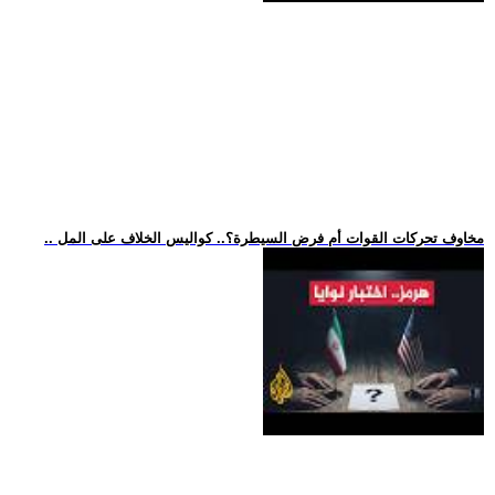
.. مخاوف تحركات القوات أم فرض السيطرة؟.. كواليس الخلاف على المل