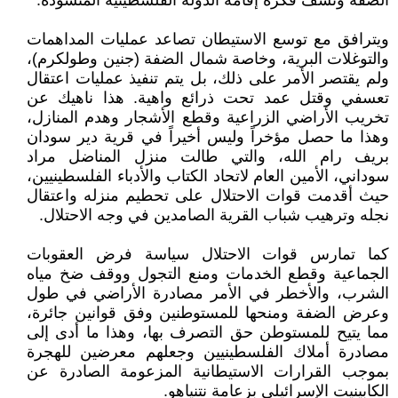
الضفة ونسف فكرة إقامة الدولة الفلسطينية المنشودة.
ويترافق مع توسع الاستيطان تصاعد عمليات المداهمات
والتوغلات البرية، وخاصة شمال الضفة (جنين وطولكرم)،
ولم يقتصر الأمر على ذلك، بل يتم تنفيذ عمليات اعتقال
تعسفي وقتل عمد تحت ذرائع واهية. هذا ناهيك عن
تخريب الأراضي الزراعية وقطع الأشجار وهدم المنازل،
وهذا ما حصل مؤخراً وليس أخيراً في قرية دير سودان
بريف رام الله، والتي طالت منزل المناضل مراد
سوداني، الأمين العام لاتحاد الكتاب والأدباء الفلسطينيين،
حيث أقدمت قوات الاحتلال على تحطيم منزله واعتقال
نجله وترهيب شباب القرية الصامدين في وجه الاحتلال.
كما تمارس قوات الاحتلال سياسة فرض العقوبات
الجماعية وقطع الخدمات ومنع التجول ووقف ضخ مياه
الشرب، والأخطر في الأمر مصادرة الأراضي في طول
وعرض الضفة ومنحها للمستوطنين وفق قوانين جائرة،
مما يتيح للمستوطن حق التصرف بها، وهذا ما أدى إلى
مصادرة أملاك الفلسطينيين وجعلهم معرضين للهجرة
بموجب القرارات الاستيطانية المزعومة الصادرة عن
الكابينيت الإسرائيلي بزعامة نتنياهو.