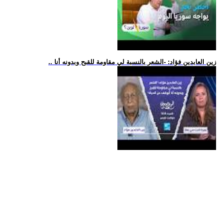
.. زين العابدين فؤاد: -الشعر بالنسبة لي مقاومة للقبح وبدونه أنا