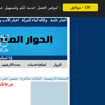
موافق - OK
لتوفير افضل خدمة لكم ولتسهيل عملي
أخبار عامة
-
وكالة أنباء المرأة
-
اخبار الأدب و
الموقع
يسارية
"من أج
حاز ال
إذا لديك
الزوار
اضافة/خدمات
بحث/الارشيف
الصفحة الرئيسية
-
كتابات ساخرة
-
حسين علي غا
تبرعاتكم