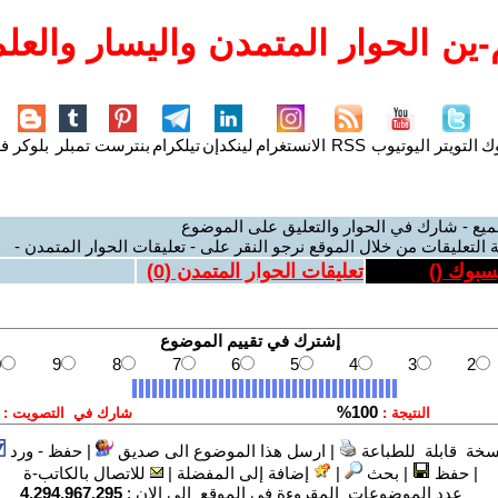
ين الحوار المتمدن واليسار والعلم
وك
التويتر
اليوتيوب
RSS
الانستغرام
لينكدإن
تيلكرام
بنترست
تمبلر
بلوكر
فل
ميع - شارك في الحوار والتعليق على الموضوع
 التعليقات من خلال الموقع نرجو النقر على - تعليقات الحوار المتمدن -
يسبوك (
)
تعليقات الحوار المتمدن (
0
)
سخة قابلة للطباعة
|
ارسل هذا الموضوع الى صديق
|
حفظ - ورد
|
حفظ
|
بحث
|
إضافة إلى المفضلة
|
للاتصال بالكاتب-ة
عدد الموضوعات المقروءة في الموقع الى الان :
4,294,967,295