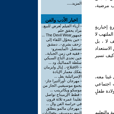
المزيد.....
اب مرضية،
اخبار الأدب والفن
-
أزياء الفيلم تُعرض للبيع..
ٍ إخباريةٍ
مزاد يحقق حلم
لملتهب لا
جمهورThe Devil Wear ...
-
حين يتحوّل اللقاء إلى
ف لا ، بل
-زحف بشري-.. دمشق
الاستعداد
تستقبل -المايسترو-
-
فقيه في زمن الجباية..
 كيف تسير
حين تحدى التاج السبكي
سلطة المماليك ود ...
-
-الاقتلاع-.. إيال وايزمان
يفكك معمار الإبادة
الإسرائيلية بفل ...
بنا معه،
-
مهرجان -أورالتيرا جاز-
 اجتماعي
يجمع موسيقيي الجاز من
موسكو ويكاترينب ...
لادة طفلٍ
-
قطط الإرميتاج تواصل
تقليدا عمره ثلاثة قرون
في حراسة الفن وال ...
-
مهرجان مالمو ينطلق
 والتعليم
اليوم بموسيقى وفعاليات