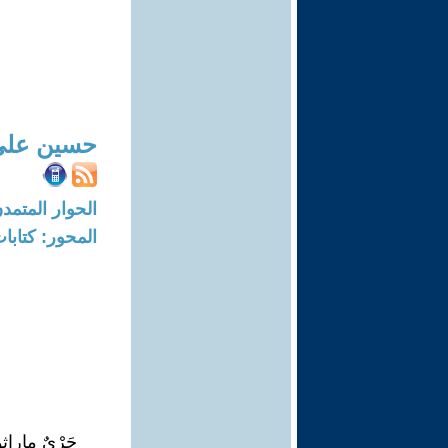
حسين علي 
الحوار المتمدن-العدد: 8734 - 26
المحور: كتاب
جَرْيٌ مار