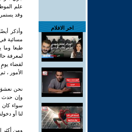
علم الموظف
وقد يستمر غ
اخر الافلام
وأذكر أيضًا
مسائية في ف
طبعا وما ي
لمعرفة حالة
لقضاء يومٍ
الأمور ، ثم
نحن نعشق 
وإن حدث ت
سواء كان ج
لنا أو دخو
ومن أكثر ال