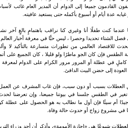
ون القادمون جميعا إلى الدوام أن المدير العام غائب لأسب
يابه عدة أيام أو أسبوع بأكمله حتى يستعيد عافيته.
 عندما كنت طفلًا أنا وغيري كنا نراقب باهتمامٍ بالغٍ آخر نشرة
صل الشتاء تحديدا وحصرا ، ليس حبًّا في معرفة أخبار العالم ا
حدث للاقتصاد العالمي من تطورات متسارعة بالتأكيد لا وأل
 الطقس فإن كان الجو ماطرًا ولو قليلا ، كان الجميع على أتم 
 كاملٍ في عطلة أو المرور مرور الكرام على الدوام لمعرفة
 العودة إلى حضن البيت الدافئ.
العطلات بسبب أو دون سبب، فإن غاب المشرف عن العمل غ
غير في الطقس جلسنا في بيوتنا جميعنا، وإن تعرضنا لحدث
يدًا أم سيئًا فإن أول ما نطالب به هو الحصول على عطلة كو
لنا في مشروع زواج أو حدوث حالة وفاة.
عطلات شيوعًا هي «إجازة الأمومة»، وأذكر أن أحد وزراء التربية