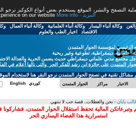
ة التصفح والنشر، الموقع يستخدم بعض أنواع الكوكيز نرجو النق
More info - المزيد
experience on our website
الفن
-
وكالة أنباء اليسار
-
وكالة أنباء العلمانية
-
وكالة أنباء العمال
-
وكا
الاقتصاد
-
اخبار الطب والعلوم
 الرئيسي لمؤسسة الحوار المتمدن
، علمانية، ديمقراطية، تطوعية وغير ربحية
ل مجتمع مدني علماني ديمقراطي حديث يضمن الحرية والعدالة الاجتم
حوار المتمدن على جائزة ابن رشد للفكر الحر والتى نالها أعلام في الفك
م مشاكل تقنية في تصفح الحوار المتمدن نرجو النقر هنا لاستخدام الموقع
كوردي
English
الاخبار
مراكز
الحوار المتمدن
لب بابان
- نحن والعطلات.. قصة حب لا تنتهي
 وتبرعاتكن المالية تحفظ استقلال الحوار المتمدن، فشاركونا 
استمرارية هذا الفضاء اليساري الحر