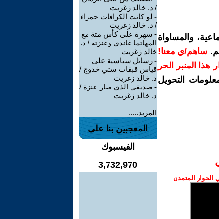
/ د. خالد زغريت
-
لو كانت الكرافات حمراء
/ د. خالد زغريت
-
سهرة على كأس متة مع
اعية، والمساواة
المهاتما غاندي وعنزته / د.
م.
ساهم/ي معنا!
خالد زغريت
-
رسائل سياسية على
رار هذا المنبر الحر
قياس قبقاب ستي خدوج /
د. خالد زغريت
معلومات التحويل
-
صديقي الذي صار عنزة /
د. خالد زغريت
المزيد.....
المعجبين بنا على
الفيسبوك
3,732,970
الحوار المتمدن