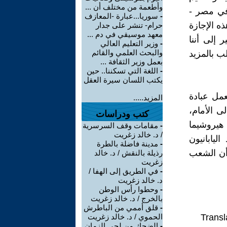
وأطعمة من مختلف أن ...
 في مصر -
-
سوريا...عبارة -المعازف
 الإجازة
حرام- تنشر على جدار
معهد موسيقي في دم ...
 إلى أننا
-
وزير التعليم العالي
والبحث العلمي والقائم
ب بالمزيد
بعمل وزير الثقافة ...
-
اللغة التي تسكننا.. حين
يكتب اللسان سيرة العقل
عمل عبادة
المزيد.....
ى الأمام،
كتب ودراسات
هيروشيما
-
مقامات وقف السرسرية
/ د. خالد زغريت
ليابانيون
-
مدينة فاضلة بالطرة
أن الشعب
رذيلة بالنقش / د. خالد
زغريت
-
في الطريق إلى الهفا /
د. خالد زغريت
-
وحطوا رأس الوطن
بالخرج / د. خالد زغريت
-
قلق أممي من الباطرش
Transl
الحموي / د. خالد زغريت
-
الضحك من لحى الزمان