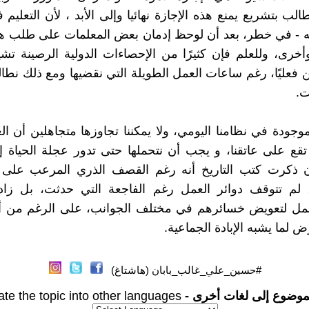
ب بتشريع يمنع هذه الإجازة نهائيا وإلى الأبد ، لأن التعليم
 - في خطر، بعد أن لوحظ إدمان بعض المعلمات على طلب هذه
أخرى، وللعلم فإن كثيرًا من الإحصاءات الدولية الرصينة تشير
ن فعليًا، رغم ساعات العمل الطويلة التي نقضيها ومع ذلك نطال
ت.
موجودة في نظامنا اليومي، ولا يمكننا تجاوزها متجاهلين أن ال
قع على عاتقنا، و يجب أن نتحملها حتى تدور عجلة الحياة إل
ان ذكرت كتب التاريخ أنه رغم القصف الذري المرعب على 
 لم تتوقف دوائر العمل رغم الفاجعة التي حدثت، بل زاد ا
مل لتعويض خسائرهم في مختلف الجوانب، على الرغم من 
رض لما يشبه الإبادة الجماعية.
#حسين_علي_غالب_بابان (هاشتاغ)
موضوع إلى لغات أخرى -
ate the topic into other languages