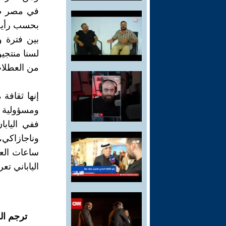
في مصر طال
بحسب رأيه
بين فترة و
لسنا منتجي
من العطلا
إنها ثقافة 
ومسؤولية ت
ففي الياب
وناجازاكي،
ساعات الع
الياباني تع
ترجم ال