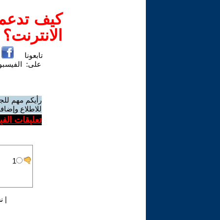
كيف تدعم-
الانترنت؟
تابعونا
على:
الفيسب
رأيكم مهم للج
للاطلاع وإضافة
تعليقات الف
|
ن