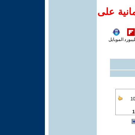
انية على
يبورد
الموبايل