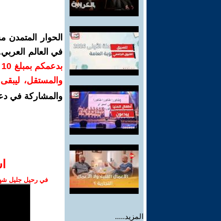
الحوار المتمدن م
في العالم العربي
ب
والمستقل، ليبقى ص
والمشاركة في دع
ا‫
في رحيل جليل شهبا
المزيد.....