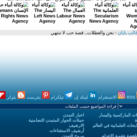
لب بابان
- نحن والعطلات.. قصة حب لا تنتهي
RSS
الانستغرام
لينكد إن
تيلكرام
بنترست
بلوكر
ث الماركسية واليسار
اخبار التمدن
ة
حملات الحوار المتمدن التضامنية
حاث العلمانية في العالم
الارشيف
أرشيف الاستفتاءات
اهضة عقوبة الاعدام
مروج التمدن