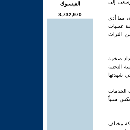
 وسعى إلى
الفيسبوك
3,732,970
، مما أدى
نة عمليات
من التراث
داد ضخمة
 التحتية
تي شهدتها
ت الخدمات
عكس سلباً
ة، بمشاركة مختلف