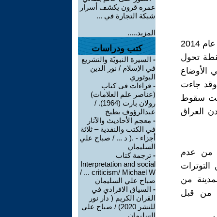
عمره قرون يكشف أسرار
شبكة التجارة في ...
المزيد.....
تُعدّ حادثة سقوط مدينة الموصل بيد تنظيم داعش في العاشر من حزيران عام 2014
كتب ودراسات
قطة تحول
-
السيرة النبويّة والتشريع
في الإسلام / نور الدين
 الأوضاع
البوثوري
 وقد جاءت
-
قراءات فى كتاب
(عناصر علم العلامات)
بقت سقوط
رولان بارت (1964). /
ن العراق
عبدالرؤوف بطيخ
-
معجم الأحاديث والآثار
في الكتب والنقدية – ثلاثة
أجزاء - .( د ... / صباح علي
السليمان
لسنوات التي أعقبت عام 2003 حالة من عدم
-
ترجمة كتاب
Interpretation and social
 التوترات
criticism/ Michael W ... /
مدينة من
صباح علي السليمان
-
السياق الافرادي في
ا من قبل
القران الكريم ( دار نور
للنشر 2020) / صباح علي
السليمان