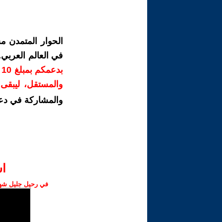
الحوار المتمدن م
في العالم العربي
ب
والمستقل، ليبقى ص
والمشاركة في دع
ا‫
في رحيل جليل شهبا