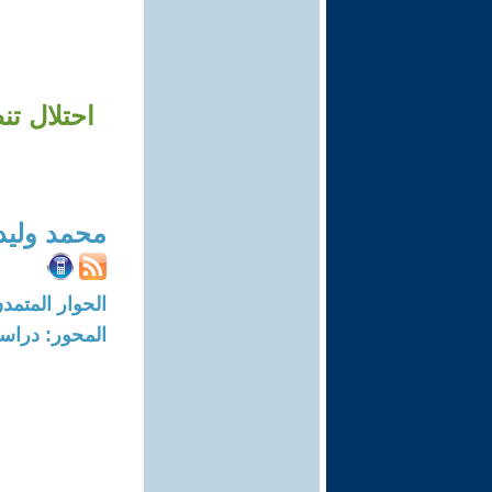
محمد وليد
الحوار المتمدن-العدد: 8732 - 26
المحور: دراسا