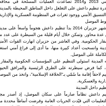
وخلال عامي 2013 و2014 تصاعدت العمليات المسلحة في مح
رة تنظيم داعش على التغلغل داخل المناطق المحيطة بالمدينة،
نسيق الأمني ووجود ثغرات في المنظومة العسكرية والإدارية
وط الموصل
في أوائل شهر حزيران 2014 بدأ تنظيم داعش هجوماً واسعاً على
ن عدة محاور. وتمكن خلال أيام قليلة من السيطرة على عدد م
لمقار الحكومية. وفي العاشر من حزيران انهارت القوات الأمني
دينة وانسحبت أعداد كبيرة منها، ما أدى إلى فراغ أمني استغل
كاملة على الموصل.
 المدينة استولى التنظيم على المؤسسات الحكومية والمقار
 كما فرض سيطرته على الطرق الرئيسية والمرافق الحيوي
م لاحقاً إقامة ما سُمّي بـ"الخلافة الإسلامية"، واتخذ من المو
ارية والعسكرية.
ظيم داخل المدينة
 داعش نظاماً صارماً على سكان الموصل، إذ أصدر مج
التعليمات التي قيّدت الحريات العامة وفرضت أنماطاً محددة 