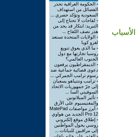
-
الحكومة العراقية تحذر
الفصائل من استهداف
السعودية وتؤكد حصري ...
-
لقاحات لا تحتاج إلى
التبريد: ابتكار قد يحد من
 تنظيم داعش لمدينة الموصل في حزيران 2014: الأسباب
هدر نصف اللقاح ...
-
الولايات المتحدة تستعد
لغزو كوبا
-
ما الذي يعوق تنويع
روسيا تجارتها مع دول
الجنوب العالمي؟
-
الديمقراطيون يرفعون
دعوى قضائية جماعية ضد
رسوم ترامب الجمركي ...
-
ترامب ونتنياهو يسعيان
إلى جرّ جمهوريات الاتحاد
السوفيتي السا ...
-
تأثير الميلاتونين
والمغنيسيوم على الأرق
-
أبرز مواصفات MatePad
Pro 12 الجديد من هواوي
-
إطلاق موقع إلكتروني
روسي يحول المواطنين
إلى مراقبين للنباتات ...
-
العثور على خاتم بلقاني