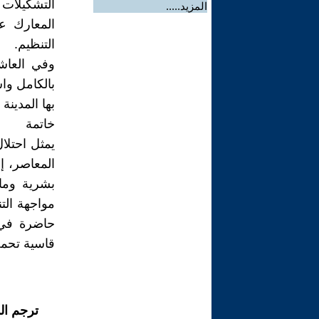
التشكيلات
المزيد.....
المعارك ع
التنظيم.
بالكامل وا
بها المدينة
خاتمة
المعاصر، إ
بشرية وماد
مواجهة التن
حاضرة في 
قاسية تحمل
ترجم ال