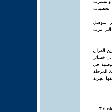
 واستمرت
 تحصينات
 تحرير الموصل
 التي مرت
ً مفصلياً في تاريخ العراق
لى خسائر
لوطنية في
ك المرحلة
ها تجربة
Transl