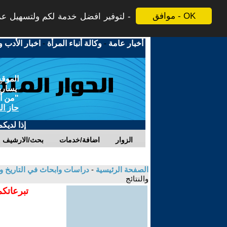
موافق - OK
لتوفير افضل خدمة لكم ولتسهيل عملي
أخبار عامة
-
وكالة أنباء المرأة
-
اخبار الأدب و
الموقع
يسارية
"من أج
حاز ال
إذا لديك
الزوار
اضافة/خدمات
بحث/الارشيف
الصفحة الرئيسية
-
دراسات وابحاث في التاريخ و
والنتائج
تبرعاتكم