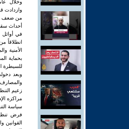
وازدادت قد
من ضعف الت
أحداث سق
انطلاقاً م
الأمنية وا
بحماية الم
للسيطرة ال
وبعد دخوله
والمصارف،
زعيم التنظي
مراكزه الإد
سياسة التن
فرض تنظيم
القوانين و