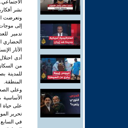
الاجتماعي.
نشر أفكاره
وتعرضت الأ
إلى موجات 
تدمير للعد
الحضاري ال
الآثار الإنس
أدى احتلا
من السكان 
للمدينة بص
المنطقة.
وعلى الصعي
الأساسية مث
على حياة ا
تحرير الم