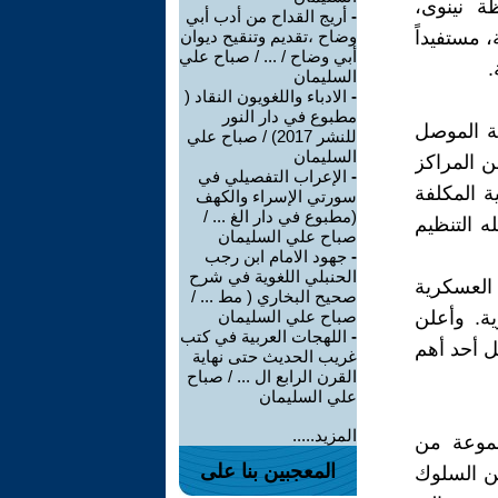
افظة نينوى،
-
أريج القداح من أدب أبي
 مستفيداً
وضاح ،تقديم وتنقيح ديوان
أبي وضاح / ... / صباح علي
.
السليمان
-
الادباء واللغويون النقاد (
مطبوع في دار النور
 مدينة الموصل
للنشر 2017) / صباح علي
السليمان
ن المراكز
-
الإعراب التفصيلي في
ة المكلفة
سورتي الإسراء والكهف
(مطبوع في دار الغ ... /
ه التنظيم
صباح علي السليمان
-
جهود الامام ابن رجب
الحنبلي اللغوية في شرح
 العسكرية
صحيح البخاري ( مط ... /
ة. وأعلن
صباح علي السليمان
-
اللهجات العربية في كتب
صل أحد أهم
غريب الحديث حتى نهاية
القرن الرابع ال ... / صباح
علي السليمان
المزيد.....
موعة من
المعجبين بنا على
من السلوك