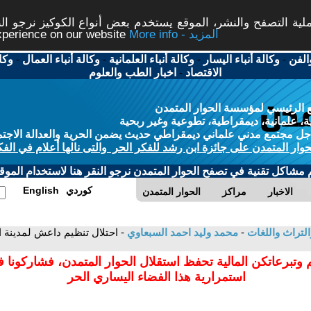
ة التصفح والنشر، الموقع يستخدم بعض أنواع الكوكيز نرجو النق
More info - المزيد
experience on our website
الفن
-
وكالة أنباء اليسار
-
وكالة أنباء العلمانية
-
وكالة أنباء العمال
-
وكا
الاقتصاد
-
اخبار الطب والعلوم
 الرئيسي لمؤسسة الحوار المتمدن
، علمانية، ديمقراطية، تطوعية وغير ربحية
ل مجتمع مدني علماني ديمقراطي حديث يضمن الحرية والعدالة الاجتم
حوار المتمدن على جائزة ابن رشد للفكر الحر والتى نالها أعلام في الفك
م مشاكل تقنية في تصفح الحوار المتمدن نرجو النقر هنا لاستخدام الموقع
كوردي
English
الاخبار
مراكز
الحوار المتمدن
التراث واللغات
-
محمد وليد احمد السبعاوي
 وتبرعاتكن المالية تحفظ استقلال الحوار المتمدن، فشاركونا 
استمرارية هذا الفضاء اليساري الحر