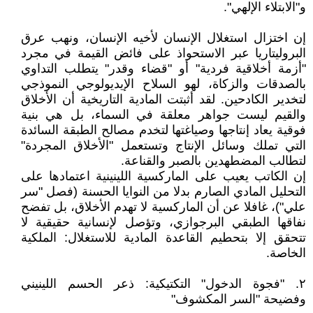
و"الابتلاء الإلهي".
إن اختزال استغلال الإنسان لأخيه الإنسان، ونهب عرق
البروليتاريا عبر الاستحواذ على فائض القيمة في مجرد
"أزمة أخلاقية فردية" أو "قضاء وقدر" يتطلب التداوي
بالصدقات والزكاة، لهو السلاح الإيديولوجي النموذجي
لتخدير الكادحين. لقد أثبتت المادية التاريخية أن الأخلاق
والقيم ليست جواهر معلقة في السماء، بل هي بنية
فوقية يعاد إنتاجها وصياغتها لتخدم مصالح الطبقة السائدة
التي تملك وسائل الإنتاج وتستعمل "الأخلاق المجردة"
لتطالب المضطهدين بالصبر والقناعة.
إن الكاتب يعيب على الماركسية اللينينية اعتمادها على
التحليل المادي الصارم بدلا من النوايا الحسنة (فصل "سر
علي")، غافلا عن أن الماركسية لا تهدم الأخلاق، بل تفضح
نفاقها الطبقي البرجوازي، وتؤصل لإنسانية حقيقية لا
تتحقق إلا بتحطيم القاعدة المادية للاستغلال: الملكية
الخاصة.
٢. "فجوة الدخول" التكتيكية: ذعر الحسم اللينيني
وفضيحة "السر المكشوف"