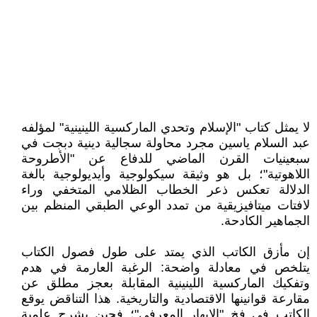
لا يمثل كتاب "الإسلام وتحدي الماركسية اللينينية" لمؤلفه
عبد السلام ياسين مجرد محاولة سجالية دينية دبجت في
سبعينيات القرن الماضي للدفاع عن "الأطروحة
اللاهوتية"؛ بل هو وثيقة سيكولوجية وأيديولوجية بالغة
الدلالة تعكس ذعر الخطاب الظلامي المتخفي وراء
لافتات ميتافيزيقية من تمدد الوعي الطبقي المنظم بين
الجماهير الكادحة.
إن مأزق الكاتب الذي يمتد على طول فصول الكتاب
يتلخص في معادلة واضحة: الرغبة العارمة في هدم
وتفكيك الماركسية اللينينية المقابلة بعجز مطلق عن
مقارعة قوانينها الاقتصادية والتاريخية. هذا التناقض يوقع
الكاتب في فخ "الإبهار المعرفي"؛ فحين يشرح علمية