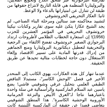
تمارسه البرجوازية عبر سحق الكدح وتجويع الملايين،
والبروليتاريا المنظمة هي قابلة التاريخ لانتزاع حقوقها من
طبقة لن تتنازل عن امتيازاتها بالدعاء ولا الوعظ.
ثانيا: العكاز التحريفي الخروتشوفي
لتشييد محاكمته ضد ستالين ومرحلة البناء الصناعي، لم
يجد الشيخ عكازا يتكئ عليه سوى تقارير وكتابات نيكيتا
خروتشوف التحريفي في المؤتمر العشرين للحزب
(1956)! إن استعارة الخطاب الظلامي لأطروحات ارتداد
البرجوازي الصغير خروتشوف تفضح الالتقاء بين الرجعية
والتحريفية لتعطيل ديكتاتورية البروليتاريا ومنع الجماهير
من إدراك قدرتها المادية على تسيير الاقتصاد وإلغاء
الاستغلال دون حاجة لخطابات مثالية تحيدها عن طريق
الحقيقة.
عندما تنهار كل هذه العكازات، يهوي الكاتب إلى المنحدر
الأخير في فصل "الوحش الكاسر"، مستبدلا التناقض
الطبقي العلمي بتحليل عرقي وشوفيني فاشي! يضع
ياسين عبد السلام الماركسية والرأسمالية في سلة واحدة
باعتبارهما نتاجا لـ"العرق الأبيض والنزعة الجرمانية
الأوروبية الوحشية الكاسرة". هذا المنطق الشوفيني
يتغاضى قصدا عن حقيقة أن الماركسية اللينينية كانت