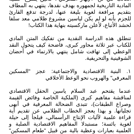
المادية التاريخية لجمهوره بهدف نقدها، ينتهي به المطاف
بتقديم مرافعة لغوية بليغة عنها، لدرجة تدفع القارئ
للجزم بأنه لو لم يكن لياسين مشروع ظلامي معد سلفا
لحشد الأتباع، لأعلن ماركسيته بنهاية هذا الكتاب!
تنطلق هذه الدراسة النقدية من تفكيك المتن المادي
للكتاب عبر ثلاثة محاور كبرى، فاضحة كيف يتحول النقد
الوعظي إلى تهافت شامل ينتهي بالارتماء في أحضان
الشوفينية والتحريفية.
١. البنية الاقتصادية والاجتماعية: عجز "المسكين
المعرفي" والهروب نحو الوعظ الأخلاقي
عندما يقتحم عبد السلام ياسين الحقل الاقتصادي
لمناقشة مفاهيم كبرى (الملكية الخاصة وفائض القيمة
وصراع الطبقات)، تتبدى الضحالة المعرفية في أبهى
تجلياتها. و بهذا يعجز الخطاب الظلامي عن تقديم أية
قراءة علمية لآليات الإنتاج الرأسمالي، فيلجأ إلى حيلة
لغوية بائسة؛ مستبدلا المفاهيم الاقتصادية الصلبة و
العلمية بعبارات وعظية بالية من قبيل "طعام المسكين"