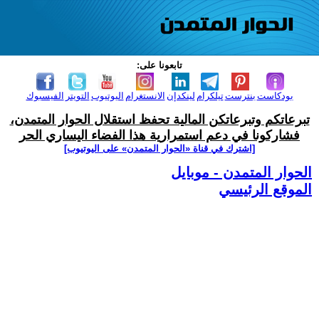
تابعونا على:
بودكاست
بنترست
تيلكرام
لينكدإن
الانستغرام
اليوتيوب
التويتر
الفيسبوك
تبرعاتكم وتبرعاتكن المالية تحفظ استقلال الحوار المتمدن،
فشاركونا في دعم استمرارية هذا الفضاء اليساري الحر
[اشترك في قناة ‫«الحوار المتمدن» على اليوتيوب]
الحوار المتمدن - موبايل
الموقع الرئيسي