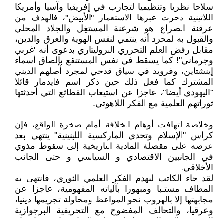
سلاحا نظريا وتنظيميا لتجارب في إفريقيا وآسيا وأمريكا
اللاتينية دحرت عبرها الاستعمار "الأبيض"، فالهدف من
عرقنة الصراع هو شرعنة المستغِل والجلاد المحلي
والقبول به لمجرد أنه ينتمي لنفس الهوية والعرق والدين،
مقابل رفض العلم التحرري البروليتاري بدعوى أنه "غربي
وجرماني"! كما يسقط في نفس المستنقع بإلصاق أسماء
إينشتاين، وفرويد في سياق قدحي لمجرد أصلهم الديني
المشترك كما فعل ذلك حين ذكر اسم فايدمار قائلا
"اليهودي أيضا"، عاجزا عن استيعاب القطائع التي أحدثتها
ثوراتهم العلمية مع الفكر اللاهوتي.
وخلاصة لتهافت أوهام الخلافة أمام صخرة الواقع، فإن
كراس "الإسلام وتحدي الماركسية اللينينية" ينتهي بعد
عرضه على مقصلة المادية التاريخية إلى سقوط مذوي
في الجانبين الاقتصادي و السياسي و حتى الجانب
الأخلاقي.
لقد جاء الكاتب ليهدم الفكر العلمي الثوري، فانتهى به
المطاف مستلبا ومبهورا بآلياته المفهومية، عاجزا عن
مجابهتها إلا بالهروب نحو المواعظ ومحاولة تجريمها دينيا،
وعرقيا، والتحالف المفضوح مع التحريفية البرجوازية