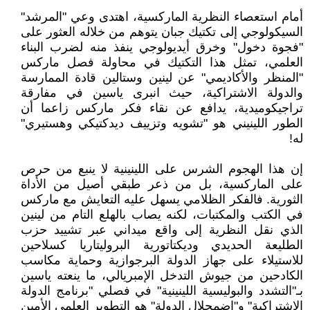
أمام استعصاء النظرية الماركسية، اهتدى وعي "المرشد"
السيكولوجي إلى تكتيك جبان يتوهم من خلاله العثور على
"فجوة دخول" وخرق أيديولوجي ينفذ منه لضرب البناء
العلمي، تمثل هذا التكتيك في محاولة فصل ماركس
"المنظر والأكاديمي" عن لينين وستالين قادة الممارسة
والدولة الاشتراكية، حيث انبرى ياسين في مفارقة
تراجيكوميدية، يدافع عن نقاء فكر ماركس زاعما أن
الطور اللينيني هو "تشويه وتزييف ديدكتيكي وهستيري"
له!
إن هذا الهجوم الشرس على اللينينية لا ينبع من حرص
على الماركسية، بل من ذعر طبقي أصيل من الأداة
الثورية. فالفكر الظلامي يسهل عليه التعايش مع ماركس
في الكتب والمكتبات، لكنه يصاب بالهلع التام من لينين
الذي نقل النظرية إلى واقع ميداني عبر تشييد حزب
الطليعة الحديدي وديكتاتورية البروليتاريا كسلاحين
للاستيلاء على جهاز الدولة البرجوازية وحماية مكاسب
الكادحين من جيوش التدخل الإمبريالي، ما ينعته ياسين
بـ"التشدد والبوليسية اللينينية" في فصلي "برنامج الدولة
الاشتراكية" و"اضمحلال الدولة" هو التطوير العلمي الأمين