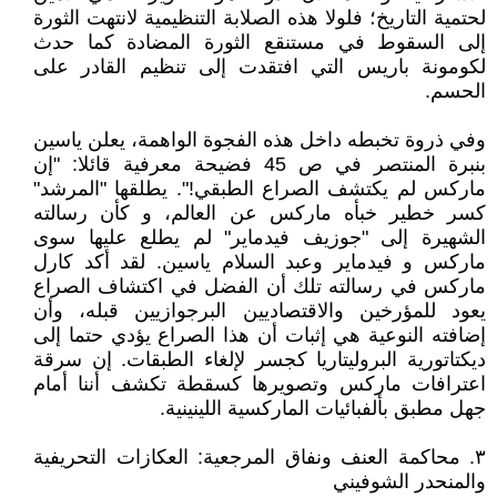
لحتمية التاريخ؛ فلولا هذه الصلابة التنظيمية لانتهت الثورة
إلى السقوط في مستنقع الثورة المضادة كما حدث
لكومونة باريس التي افتقدت إلى تنظيم القادر على
الحسم.
وفي ذروة تخبطه داخل هذه الفجوة الواهمة، يعلن ياسين
بنبرة المنتصر في ص 45 فضيحة معرفية قائلا: "إن
ماركس لم يكتشف الصراع الطبقي!". يطلقها "المرشد"
كسر خطير خبأه ماركس عن العالم، و كأن رسالته
الشهيرة إلى "جوزيف فيدماير" لم يطلع عليها سوى
ماركس و فيدماير وعبد السلام ياسين. لقد أكد كارل
ماركس في رسالته تلك أن الفضل في اكتشاف الصراع
يعود للمؤرخين والاقتصاديين البرجوازيين قبله، وأن
إضافته النوعية هي إثبات أن هذا الصراع يؤدي حتما إلى
ديكتاتورية البروليتاريا كجسر لإلغاء الطبقات. إن سرقة
اعترافات ماركس وتصويرها كسقطة تكشف أننا أمام
جهل مطبق بألفبائيات الماركسية اللينينية.
٣. محاكمة العنف ونفاق المرجعية: العكازات التحريفية
والمنحدر الشوفيني