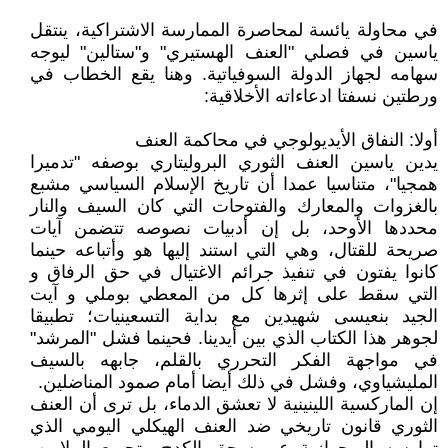
في محاولة يائسة لمحاصرة الممارسة الاشتراكية، ينتقل
ياسين في فصلي "العنف الهستيري" و"ستالين" ليوجه
سهامه لجهاز الدولة السوفياتية. وهنا يقع الخطاب في
ورطتين نسفتا ادعاءاته الأخلاقية:
أولا: النفاق الأيديولوجي في محاكمة العنف
يدين ياسين العنف الثوري البروليتاري بوصفه "تدميرا
همجيا"، متناسيا عمدا أن تاريخ الإسلام السياسي مشبع
بالغزوات والمعارك والفتوحات التي كان السيف والنار
محددها الأوحد، بل إن أدبيات نصوصه تتضمن آيات
صريحة للقتال، وهي التي استند إليها هو وأتباعه حينما
كانوا يفتون في تنفيذ جرائم الاغتيال في حق الرفاق و
التي سقط على إثرها كل من المعطي بوملي و آيت
الجيد بنعيسى شهيدين مع بداية التسعينيات؛ تطبيقا
لجوهر هذا الكتاب الذي بين أيدينا. فحينما فشل "المرشد"
في مواجهة الفكر التحرري بالقلم، جابهه بالسيف
المليشياوي، وفشل في ذلك أيضا أمام صمود المناضلين.
إن الماركسية اللينينية لا تعشق الدماء، بل ترى أن العنف
الثوري قانون تاريخي ضد العنف الهيكلي اليومي الذي