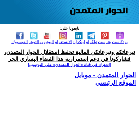
تابعونا على:
بودكاست
بنترست
تيلكرام
لينكدإن
الانستغرام
اليوتيوب
التويتر
الفيسبوك
تبرعاتكم وتبرعاتكن المالية تحفظ استقلال الحوار المتمدن،
فشاركونا في دعم استمرارية هذا الفضاء اليساري الحر
[اشترك في قناة ‫«الحوار المتمدن» على اليوتيوب]
الحوار المتمدن - موبايل
الموقع الرئيسي