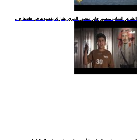
.. الشاعر الشاب منصور جابر منصور المري يشارك بقصيدته في «قدها ج