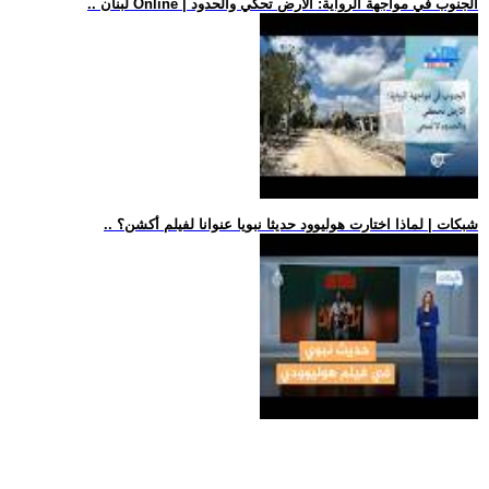
.. لبنان Online | الجنوب في مواجهة الرواية: الأرض تحكي والحدود
.. شبكات | لماذا اختارت هوليوود حديثا نبويا عنوانا لفيلم أكشن؟