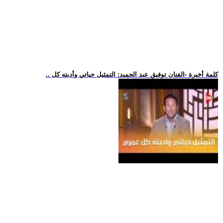
.. كلمة أخيرة -الفنان توفيق عبد الحميد: التمثيل حياتي وأديته كل