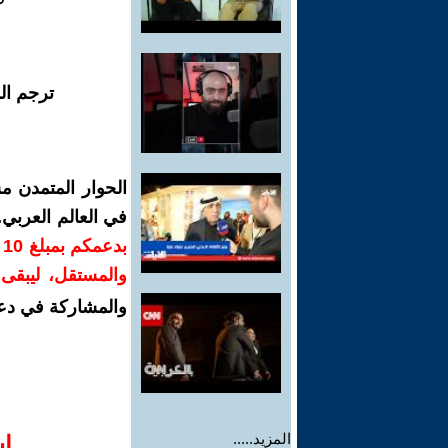
ترجم ال
الحوار المتمدن م
في العالم العربي
ب
والمستقل، ليبقى ص
والمشاركة في دع
المزيد.....
ا‫