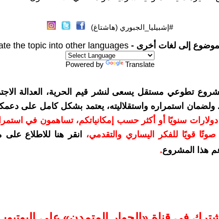
#إشبيليا_الجبوري (هاشتاغ)
موضوع إلى لغات أخرى -
ate the topic into other languages
Powered by
Translate
شروع تطوعي مستقل يسعى لنشر قيم الحرية، العدالة الاجتم
. ولضمان استمراره واستقلاليته، يعتمد بشكل كامل على دعمك
دعمكم بمبلغ 10 دولارات سنويًا أو أكثر حسب إمكانياتكم، تساهمون في استم
وتًا قويًا للفكر اليساري والتقدمي
،
انقر هنا للاطلاع على 
م هذا المشروع
.
شترك في قناة «الحوار المتمدن» على اليوتيوب