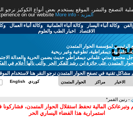
ة التصفح والنشر، الموقع يستخدم بعض أنواع الكوكيز نرجو النق
More info - المزيد
experience on our website
الفن
-
وكالة أنباء اليسار
-
وكالة أنباء العلمانية
-
وكالة أنباء العمال
-
وكا
الاقتصاد
-
اخبار الطب والعلوم
 الرئيسي لمؤسسة الحوار المتمدن
، علمانية، ديمقراطية، تطوعية وغير ربحية
ل مجتمع مدني علماني ديمقراطي حديث يضمن الحرية والعدالة الاجتم
حوار المتمدن على جائزة ابن رشد للفكر الحر والتى نالها أعلام في الفك
م مشاكل تقنية في تصفح الحوار المتمدن نرجو النقر هنا لاستخدام الموقع
كوردي
English
الاخبار
مراكز
الحوار المتمدن
ي
- رنين القمر*
 وتبرعاتكن المالية تحفظ استقلال الحوار المتمدن، فشاركونا 
استمرارية هذا الفضاء اليساري الحر