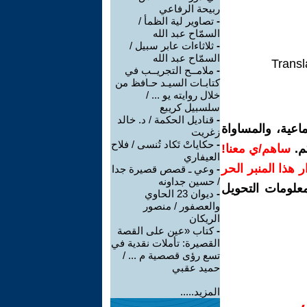
ربيحة الرفاعي
-
تصاوير لية الظمأ /
السمّاح عبد الله
-
ثلاثاءات عابر سبيل /
السمّاح عبد الله
Transl
-
ملامــح التجريــب في
كتابـات السيـد حـافظ من
خلال روايته يو ... /
سلسبيل كريبع
-
قناديل الحكمة / د. خالد
اعية، والمساواة
زغريت
-
حكاياتْ تَكاد تُنسى / فلاح
م.
ساهم/ي معنا!
العيفاري
رار هذا المنبر الحر
-
وعي ـ قصص قصيرة جدا
/ حسين جداونه
معلومات التحويل
-
ديوان 23 الحاوي
والعصفور / منصور
الريكان
-
كتاب «عين على القصة
القصيرة: تأملات نقدية في
تسع رؤى قصصية م ... /
حميد عقبي
المزيد.....