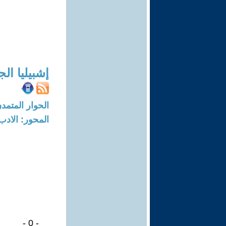
إشبيليا ال
الحوار المتمدن-العدد: 8702 - 6
المحور: الادب
- 0 -