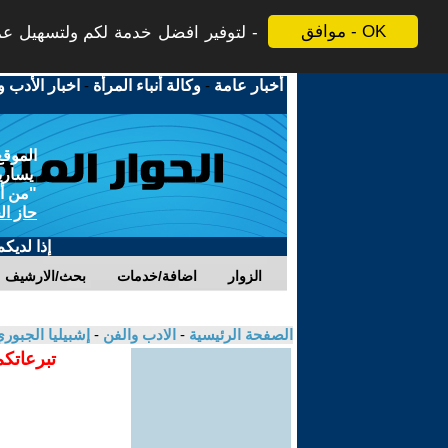
موافق - OK
لتوفير افضل خدمة لكم ولتسهيل عملي
أخبار عامة
-
وكالة أنباء المرأة
-
اخبار الأدب و
الموقع
يسارية
"من أج
حاز ال
إذا لديك
الزوار
اضافة/خدمات
بحث/الارشيف
الصفحة الرئيسية
-
الادب والفن
-
إشبيليا الجبور
تبرعاتكم