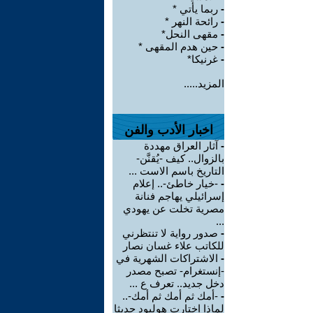
-
ربما يأتي *
-
رائحة النهر *
-
مقهى النحل*
-
حين هدم المقهى *
-
غرنيكا*
المزيد.....
اخبار الأدب والفن
-
آثار العراق مهددة
بالزوال.. كيف -يُقنَّن-
التاريخ باسم الاست ...
-
-خيار خاطئ-.. إعلام
إسرائيلي يهاجم فنانة
مصرية تخلت عن يهودي
...
-
صدور رواية لا تنتظرني
للكاتب علاء غسان نصار
-
الاشتراكات الشهرية في
-إنستغرام- تصبح مصدر
دخل جديد.. تعرف ع ...
-
-أمك ثم أمك ثم أمك-..
لماذا اختارت هوليود حديثا