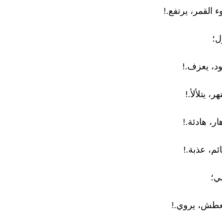
 القمر، يرتفع.!
ل؛
ود، يعزف.!
ر، يتلألأ.!
هار، هادئة.!
ائم، عذبة.!
ي؛
لعطش، يروي.!