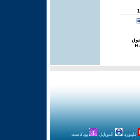
فليبورد
الموبايل
بودكاست