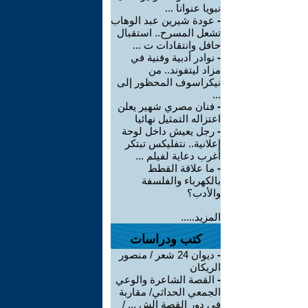
نبويا عنوانا ...
-
عودة شيرين عبد الوهاب
تشعل المسرح.. استقبال
حافل وانتقادات ت ...
-
نوادر أدبية وفنية في
مزاد ليتفوند.. من
نيكراسوف المحظور إلى
...
-
فنان مصري شهير يعلن
اعتزاله التمثيل نهائيا
-
رجل يعيش داخل لوحة
إعلانية.. نتفليكس تبتكر
أغرب دعاية لفيلم ...
-
ما علاقة القطط
بالكهرباء والفلسفة
والأدب؟
المزيد.....
كتب ودراسات
-
ديوان 24 شعر / منصور
الريكان
-
القصة الشاعرة والوعي
الجمعي الحداثي/ مقاربة
في دور القصة الش ... /