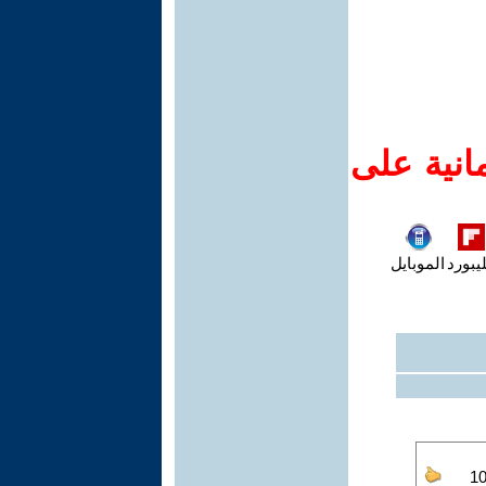
انية على
يبورد
الموبايل