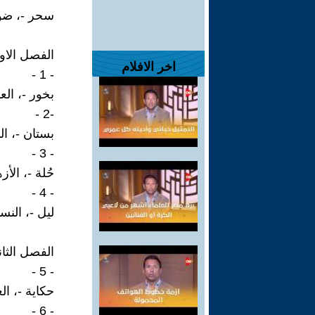
سحر -، ضوء
الفصل الاو
اخر الافلام
- 1 -
بخور -، الع
-2 -
بستان -، النه
- 3 -
حُلة -، الأز
- 4 -
ليل -، النس
الفصل الثان
- 5 -
حكاية -، ا
- 6 -