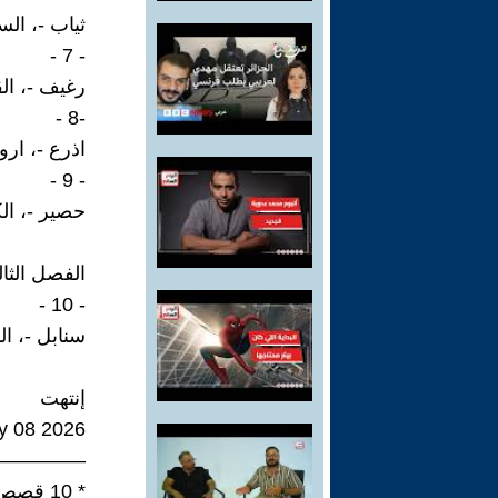
ثياب -، الس
- 7 -
رغيف -، ال
-8 -
اذرع -، ارو
- 9 -
حصير -، ال
الفصل الثا
- 10 -
سنابل -، ال
إنتهت
y 08 2026
—————
* 10 قصص قصيرة ذكية - متوالية سردية مؤتمتة في ثلاثة فصول.