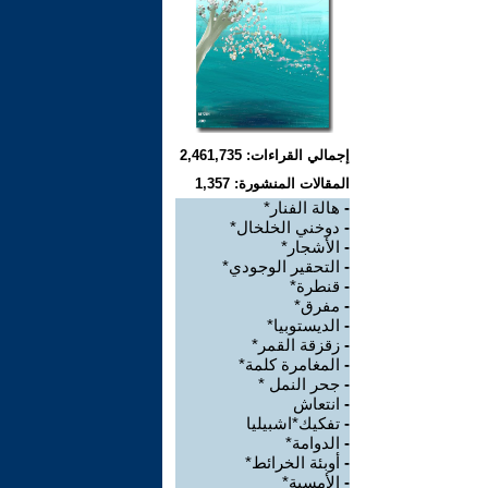
إجمالي القراءات: 2,461,735
المقالات المنشورة: 1,357
-
هالة الفنار*
-
دوخني الخلخال*
-
الأشجار*
-
التحقير الوجودي*
-
قنطرة*
-
مفرق*
-
الديستوبيا*
-
زقزقة القمر*
-
المغامرة كلمة*
-
جحر النمل *
-
انتعاش
-
تفكيك*اشبيليا
-
الدوامة*
-
أوبئة الخرائط*
-
الأمسية*