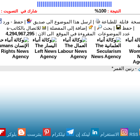
سخة قابلة للطباعة
|
ارسل هذا الموضوع الى صديق
|
حفظ - ورد
|
حفظ
|
بحث
|
إضافة إلى المفضلة
|
للاتصال بالكاتب-ة
عدد الموضوعات المقروءة في الموقع الى الان :
4,294,967,295
ي
- رنين القمر*
RSS
الانستغرام
لينكد إن
تيلكرام
بنترست
بلوكر