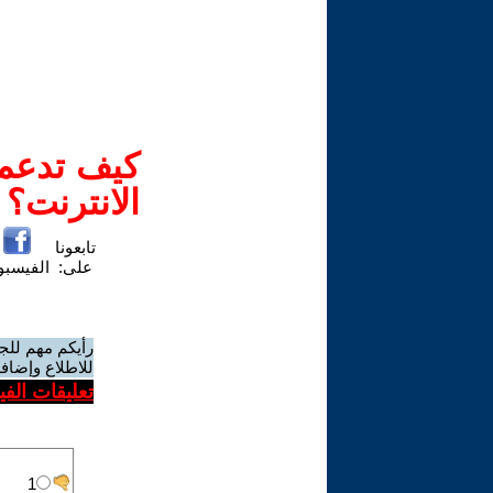
كيف تدعم-
الانترنت؟
تابعونا
على:
الفيسب
رأيكم مهم للج
للاطلاع وإضافة
تعليقات الف