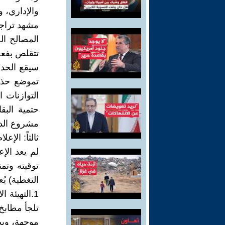
والإداري، و
مشهد تراجع
المصالح ال
تتقلص بفعل
سيقع الحدث
تموضع حذر)
التوازنات 
حتمية البقا
مشروع الدو
ثالثاً: الإع
لم يعد الإ
توقيته وت
التغطية) ي
1.التهيئة
تلجأ مطابخ
موجهة، وبث