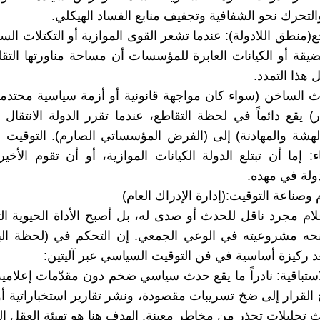
التحرك نحو الشفافية وتجفيف منابع الفساد الهيكلي.
(منطق اللادولة): عندما تشعر القوى الموازية أو التكتلات الس
ضيقة أو الكيانات العابرة للمؤسسات أن مساحة مناورتها التقل
 هذا التمدد.
 الساخن (سواء كان مواجهة قانونية أو أزمة سياسية محتدمة
 يقع دائماً في لحظة التقاطع، عندما تقرر الدولة الانتقال 
الهشة والمهادنة) إلى (الفرض المؤسساتي الصارم). التوقيت 
ء: إما أن تبتلع الدولة الكيانات الموازية، أو أن تقوم الأخي
لة في مهده.
لام وصناعة التوقيت:(إدارة الإدراك العام)
علام مجرد ناقل للحدث أو صدى له، بل أصبح الأداة الحيوية ال
منحه مشروعيته في الوعي الجمعي. إن التحكم في (لحظة الب
ُعد ركيزة أساسية في فن التوقيت السياسي عبر آليتين:
 الاستباقية: نادراً ما يقع حدث سياسي ضخم دون مقدّمات إعلامي
 القرار إلى ضخ تسريبات مقصودة، ونشر تقارير استخباراتية أو
 تحليلات تحذر من مخاطر معينة. الهدف هنا هو تهيئة العقل الع