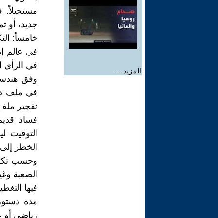
مستحيلاً. 
جديد، أو ت
خامساً: الت
في عالم إد
في الرأي ا
المزيد.....
وفق هندسة 
في ملف داخ
تفجير ملف 
فساد قديم
التوقيت لي
الخطر إلى 
وحسب تكتيك
الصعبة وغير
فيها التغطي
مدة دستوري
رياضي أو ع