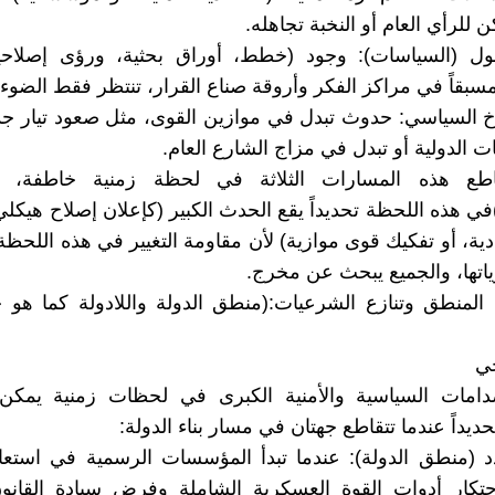
كن للرأي العام أو النخبة تجاهله.
ول (السياسات): وجود (خطط، أوراق بحثية، ورؤى إصلاحي
بقاً في مراكز الفكر وأروقة صناع القرار، تنتظر فقط الضوء 
خ السياسي: حدوث تبدل في موازين القوى، مثل صعود تيار جدي
ت الدولية أو تبدل في مزاج الشارع العام.
اطع هذه المسارات الثلاثة في لحظة زمنية خاطفة، تف
ي هذه اللحظة تحديداً يقع الحدث الكبير (كإعلان إصلاح هيكلي،
ادية، أو تفكيك قوى موازية) لأن مقاومة التغيير في هذه اللحظ
اتها، والجميع يبحث عن مخرج.
ام المنطق وتنازع الشرعيات:(منطق الدولة واللادولة كما ه
ي
امات السياسية والأمنية الكبرى في لحظات زمنية يمكن ال
تحديداً عندما تتقاطع جهتان في مسار بناء الدولة:
 (منطق الدولة): عندما تبدأ المؤسسات الرسمية في استعاد
حتكار أدوات القوة العسكرية الشاملة وفرض سيادة القانو