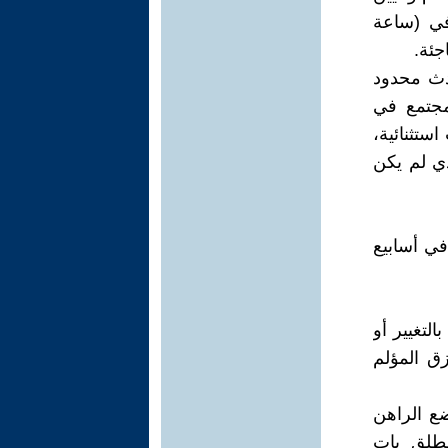
في (ساعة
جئة.
حدث محدود
لمجتمع في
ستثنائية،
ذي لم يكن
في أسابيع
التغيير أو
ق المؤلم
ع الراهن
مطلق بات