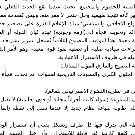
لصلبة للخصوم والمجتمع، بحيث عندما يقع الحدث الفعلي 
ر كأنه نتيجة طبيعية وحل حتمي لا مفر منه، وليس كصدمة مفا
لهلع الأخلاقي والسياسي:يمتلك الإعلام القدرة على تضخيم 
د وتحويله فجأة إلى(أزمة وجودية) تهدد كيان الدولة أو ا
معينة. هذا التوقيت المصنوع إعلامياً يُستغل لتمرير تشريعات ا
جراءات سيادية صلبة، أو تصفية نفوذ قوى معينة، وهو الأمر ال
بله في ظروف الاستقرار الاعتيادية.
ية النضوج والمأزق المؤلم المتبادل:
ر الحلول الكبرى والتسويات التاريخية لسنوات، ثم تحدث فجأة 
ن في نظرية(النضوج الاستراتيجي للعالم):
المتنازعة (سواء كانت أحزاباً محلية أو قوى إقليمية) لا تقبل ب
ى طاولة صياغة نظام جديد إلا عندما تصل إلى نقطة (المأز
ة التي يدرك فيها كل طرف وبشكل يقيني أن استمرار الوض
 كلفة كارثية غير قابلة للاستمرار، وأن خيار الحسم ال