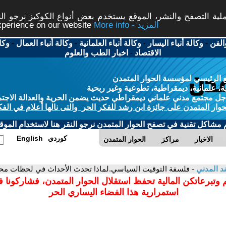
ة التصفح والنشر، الموقع يستخدم بعض أنواع الكوكيز نرجو النق
More info - المزيد
experience on our website
الفن
-
وكالة أنباء اليسار
-
وكالة أنباء العلمانية
-
وكالة أنباء العمال
-
وكا
الاقتصاد
-
اخبار الطب والعلوم
 الرئيسي لمؤسسة الحوار المتمدن
، علمانية، ديمقراطية، تطوعية وغير ربحية
ل مجتمع مدني علماني ديمقراطي حديث يضمن الحرية والعدالة الاجتم
حوار المتمدن على جائزة ابن رشد للفكر الحر والتى نالها أعلام في الفك
م مشاكل تقنية في تصفح الحوار المتمدن نرجو النقر هنا لاستخدام الموقع
كوردي
English
الاخبار
مراكز
الحوار المتمدن
د المدني
- فلسفة التوقيت السياسي.لماذا تحدث الأحداث في لحظات مح
 وتبرعاتكن المالية تحفظ استقلال الحوار المتمدن، فشاركونا 
استمرارية هذا الفضاء اليساري الحر