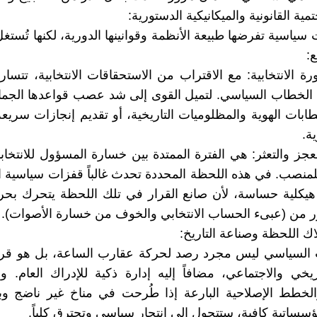
تمية القانونية والميكانيكية الدستورية:
 سياسية تفرضها طبيعة الأنظمة وقوانينها الدورية، لكنها تُست
ع:
دورة الانتخابية: مع الاقتراب من الاستحقاقات الانتخابية، تتسا
ة الخطاب السياسي. لتميل القوى إلى شد عصب قواعدها الجما
ابات الهوية والمظلوميات التاريخية، أو تقديم إنجازات سري
ة.
لعجز والتعثر: هي الفترة الممتدة بين خسارة المسؤول للانتخا
منصب. في هذه اللحظة المحددة تحدث غالباً قفزات سياسية ا
 هيكلية حساسة، لأن صانع القرار في تلك اللحظة يتحرك بح
ر من (عبىء الحساب الانتخابي والخوف من خسارة الأصوات).
اك اللحظة وصناعة التاريخ:
ت السياسي ليس مجرد رصد لحركة عقارب الساعة، بل هو قرا
ريخي والاجتماعي، مضافاً إليه إدارة ذكية للإدراك العام. و
لخطط الإصلاحية البارعة إذا طُرحت في مناخ غير ناضج وبد
ؤسساتية كافية، ستتحول إلى انتحار سياسي وتحترق كلياً.