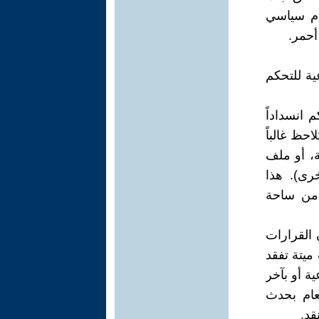
ظام سياسي
أحمر.
ية للتحكم
 انسداداً
ظ غالباً
ة، أو ملف
رى). هذا
م من ساحة
 القرارات
 ميتة تفقد
ة أو بآخر
عام بحدث
قد.