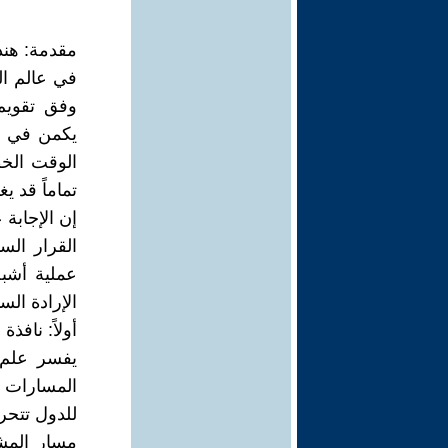
مقدمة: هند
في عالم ال
وفق تقويم 
يكمن في ق
الوقت الخط
تماماً قد 
إن الإجابة
القرار الس
عملية أشب
الإرادة الس
أولاً: نافذ
يفسر علم ا
المسارات ا
للدول تتحرك
مسار المش