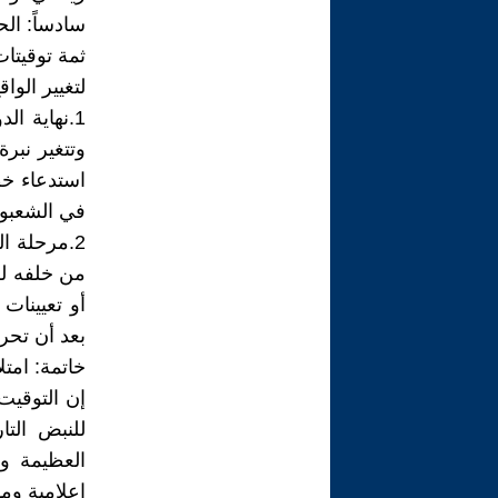
سادساً: الح
ثمة توقيتات
لتغيير الواق
1.نهاية ال
وتتغير نبر
استدعاء خط
في الشعبوي
2.مرحلة ا
من خلفه لل
أو تعيينات
بعد أن تحر
خاتمة: امتل
إن التوقي
للنبض التا
العظيمة وا
إعلامية وم