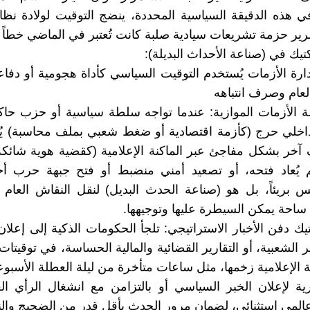
في هذه الدقيقة السياسية المحددة، ينضج التوقيت لولادة ن
مرير حزمة تشريعات سيادية صلبة كانت تُعتبر في الماضي خطاً 
كتيك في (صناعة الأحداث البديلة):
ارة الأزمات يُستخدم التوقيت السياسي كأداة هجومية أو دفاع
لعام وصرف انتباهه
الأزمات الموازية: عندما تواجه سلطة سياسية أو حزب حاكم
لي حرج (كأزمة اقتصادية أو ضغط شعبي بملف محاسبة) يُلاح
آخر بشكل مفاجئ عبر الماكنة الإعلامية (كقضية هوية شائك
 يُعاد فتحه، أو تصعيد أمني منضبط أو فتح جبهة حرب أخ
س بريئاً، بل هو (صناعة الحدث البديل) لنقل النقاش العا
ساحة يمكن السيطرة عليها وتوجيهها.
 دفن الأخبار الاستراتيجي: تلجأ الحكومات الذكية إلى إعلان
 الشعبية، أو التقارير القضائية والمالية الحساسة، في توقيتات
ة الإعلامية زخمها، مثل ساعات متأخرة من ليلة العطلة الأسبوعي
ة لإعلان الخبر السياسي أو بالتزامن مع انشغال الرأي ال
المي استثنائي، لضمان مرور الحدث بأقل قدر من الضجيج والن