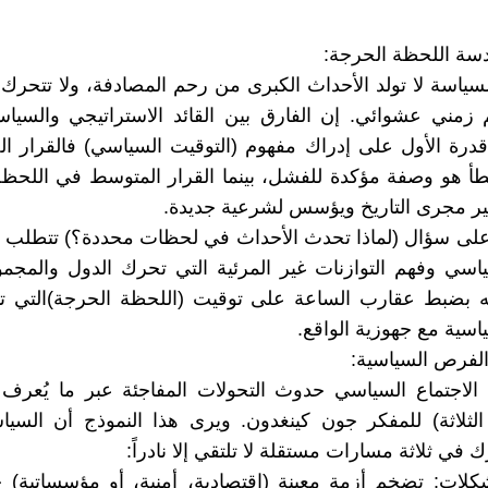
سة اللحظة الحرجة:
سياسة لا تولد الأحداث الكبرى من رحم المصادفة، ولا تتحرك
زمني عشوائي. إن الفارق بين القائد الاستراتيجي والسياس
درة الأول على إدراك مفهوم (التوقيت السياسي) فالقرار ا
أ هو وصفة مؤكدة للفشل، بينما القرار المتوسط في اللحظة
يغير مجرى التاريخ ويؤسس لشرعية جديدة.
 على سؤال (لماذا تحدث الأحداث في لحظات محددة؟) تتطلب ت
ياسي وفهم التوازنات غير المرئية التي تحرك الدول والمجمو
ه بضبط عقارب الساعة على توقيت (اللحظة الحرجة)التي تتل
ياسية مع جهوزية الواقع.
ة الفرص السياسية:
لاجتماع السياسي حدوث التحولات المفاجئة عبر ما يُعرف ب
لثلاثة) للمفكر جون كينغدون. ويرى هذا النموذج أن السيا
 في ثلاثة مسارات مستقلة لا تلتقي إلا نادراً:
كلات: تضخم أزمة معينة (اقتصادية، أمنية، أو مؤسساتية) 