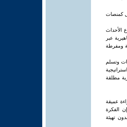
غل كمنصات
رع الأحداث
هيرية عبر
عة ومفرطة
بات وتسلم
ستراتيجية
رية مطلقة
ءة عميقة
إن الفكرة
ون تهيئة