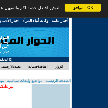
موافق - OK
لتوفير افضل خدمة لكم ولتسهيل عملي
أخبار عامة
-
وكالة أنباء المرأة
-
اخبار الأدب و
الموقع
يسارية
"من أج
حاز ال
إذا لديك
الزوار
اضافة/خدمات
بحث/الارشيف
الصفحة الرئيسية
-
مواضيع وابحاث سياسية
-
مهن
تبرعاتكم