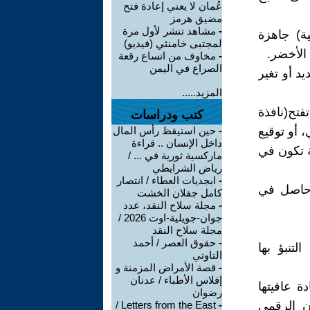
عُمان لا يعني إعادة فتح
مضيق هرمز
-
مشاهد تنشر لأول مرة
ة) جاهزة
لمجتبى خامنئي (فيديو)
الأخضر.
-
مخاوف من اتساع رقعة
الصراع في اليمن
د أو تغير
المزيد.....
تح(نافذة
كتب ودراسات
 أو توقيع
-
حين استيقظ رأس المال
داخل الإنسان .. قراءة
ة تكون في
ماركسية ثورية في ... /
رياض الشرايطي
-
ابجديات العطاء / انتصار
و حاصل في
كامل جفلان الخشت
-
مجلة سلاح النقد، عدد
جوان-جويلية-اوت 2026 /
مجلة سلاح النقد
-
حقوق العصر / أحمد
تنبؤ بها
التاوتي
-
قصة الأمراض المزمنة و
إفلاس الأطباء / عدنان
ة عافيتها
رضوان
ن الرقمي
-
Letters from the East /