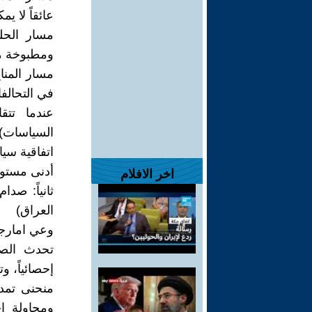
عائقاً لا يم
مسار الحل
ومطبوخة مس
مسار المنا
في التحالفا
عندما تتق
السياسات)ف
اتفاقية سي
أدنى مستوي
اخر الافلام
ثانياً: صد
العراق)
وعي امارج
تحدث الصد
إحصائياً، و
منحنى تمدد
ومحاولة ا