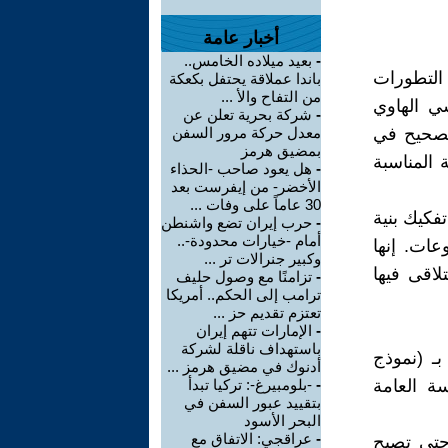
أخبار عامة
-
بعيد ميلاده الخامس..
 التطورات
باندا عملاقة يحتفل بكعكة
من التفاح والأ ...
ي الهاوي
-
شركة بحرية تعلن عن
لصحيح في
معدل حركة مرور السفن
بمضيق هرمز
 المناسبة
-
هل يعود صاحب -الحذاء
الأخضر- من إيفرست بعد
30 عاماً على وفات ...
فكيك بنية
-
حرب إيران تضع واشنطن
أمام -خيارات محدودة-..
عات. إنها
وكبير جنرالات تر ...
اقى فيها
-
تزامنًا مع وصول حليف
ترامب إلى الحكم.. أمريكا
تعتزم تقديم حز ...
-
الإمارات تتهم إيران
باستهداف ناقلة لشركة
ـ (نموذج
أدنوك في مضيق هرمز ...
سة العامة
-
-بلومبيرغ-: تركيا تبدأ
بتقييد عبور السفن في
البحر الأسود
-
عراقجي: الاتفاق مع
حتى تصبح