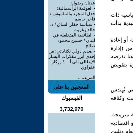
عدنان رضوان
-
العولمة الرأسمالية:
جدل المجرد والملموس /
ياسية ذات
فاخر جاسم
يدية بدأت
-
سياسة حفار الساق / د.
خالد زغريت
-
الطائفية المتغلغلة في
 أو إعادة
لبنان / حسين محمود
صالح
من (إدارة
-
صدى دولي لكتاباتي: من
هنا تفرضه
إحدى أبرز مفكرات اليسار
الإيطالي إلى أ ... / رزكار
رة بتقويض
عقراوي
المزيد.....
المعجبين بنا على
تي تُهندس
ث وكثافة
الفيسبوك
3,732,970
ة مبرمجة.
 اقتصادية
ام وتليين