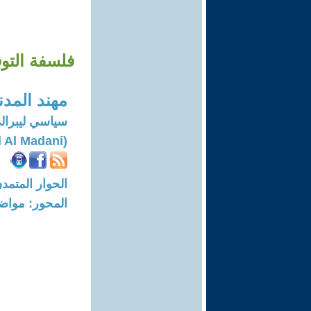
فلسفة التو
مهند المد
سياسي ليبرال
(Muhannad Al Madani)
الحوار المتمدن-العدد: 8712 - 26
المحور: مواض