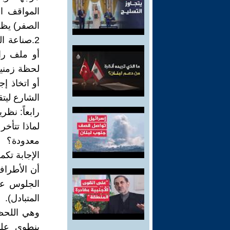
المواقف ا
الصفر) يظه
2.صناعة ا
أو ملف راك
لحظة زمنية 
أو اتخاذ إ
الشارع ليتق
رابعاً: نظر
لماذا تتأخ
معدودة؟
الإجابة تكم
أن الأطراف 
الجلوس عل
المتبادل).
وهي اللحظ
ينطوي على