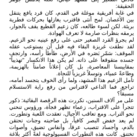
الحقيقة:
في غابة أفريقية موغلة في القدم، كان قرد يافع يتنقل
بين الأغصان. لمح أنثى فاقترب يغازلها بحركات فطرية
بريئة. لكن لسوء طالعه، كان زعيم القطيع يقف بالجوار،
يرمقه بنظرات صارمة لا تعرف الهوادة.
لم يجرؤ القرد الصغير حتى على رفع عينيه نحو الزعيم.
لقد نطقت غريزة البقاء فيه قبل أن يستوعب عقله
الموقف: سَمّر بَصَره في الأرض، طأطأ رأسه، وارتجف
جسده متقوقعاً على ذاته. لم يكن هذا الانكسار "تهذيباً"
بمقاييسنا المعاصرة، بل كان إعلاناً صامتاً بالهزيمة،
وطاعةً عمياء، وتوسلاً غريزياً للنجاة.
تأمل الزعيم هذا المشهد، ولما رأى الخوف يتجسد أمامه،
تراجع. فما الداعي لافتراس من رفع راية الاستسلام
مسبقاً؟
على مر آلاف السنين، تكررت هذه الرقصة البقائية: ذكور
تتجرأ على الاقتراب، زعماء تظهر فجأة، ورؤوس تنحني
نحو التراب. ومع تعاقب الأجيال، تعقدت اللعبة وتطورت.
لم يعد خفض البصر كافياً، بل صاحبته وجنات تحتقن
بالدم، وأجساد تتصبب عرقاً، وأنفاس تضيق، وأصوات
تختنق. كانت هذه التطورات الفسيولوجية لغةً أكثر بلاغة