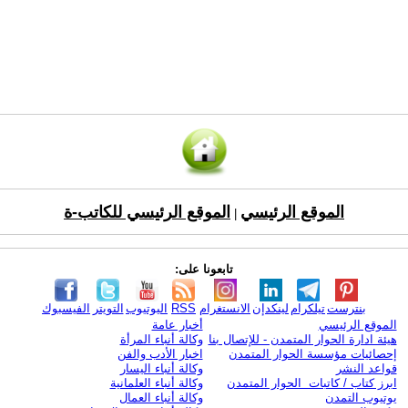
الموقع الرئيسي
الموقع الرئيسي للكاتب-ة
|
تابعونا على:
بنترست
تيلكرام
لينكدإن
الانستغرام
RSS
اليوتيوب
التويتر
الفيسبوك
الموقع الرئيسي
أخبار عامة
هيئة ادارة الحوار المتمدن - للإتصال بنا
وكالة أنباء المرأة
إحصائيات مؤسسة الحوار المتمدن
اخبار الأدب والفن
قواعد النشر
وكالة أنباء اليسار
ابرز كتاب / كاتبات الحوار المتمدن
وكالة أنباء العلمانية
يوتيوب التمدن
وكالة أنباء العمال