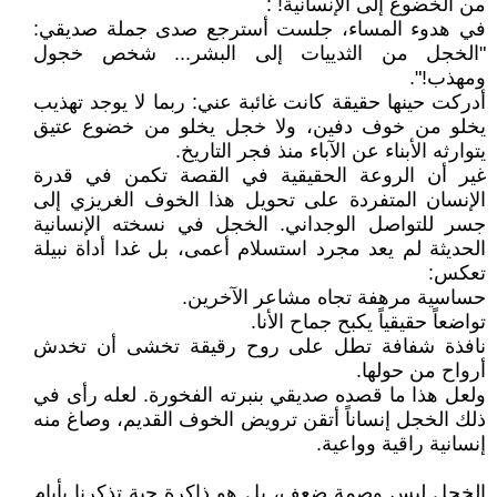
من الخضوع إلى الإنسانية! :
في هدوء المساء، جلست أسترجع صدى جملة صديقي:
"الخجل من الثدييات إلى البشر... شخص خجول
ومهذب!".
أدركت حينها حقيقة كانت غائبة عني: ربما لا يوجد تهذيب
يخلو من خوف دفين، ولا خجل يخلو من خضوع عتيق
يتوارثه الأبناء عن الآباء منذ فجر التاريخ.
غير أن الروعة الحقيقية في القصة تكمن في قدرة
الإنسان المتفردة على تحويل هذا الخوف الغريزي إلى
جسر للتواصل الوجداني. الخجل في نسخته الإنسانية
الحديثة لم يعد مجرد استسلام أعمى، بل غدا أداة نبيلة
تعكس:
حساسية مرهفة تجاه مشاعر الآخرين.
تواضعاً حقيقياً يكبح جماح الأنا.
نافذة شفافة تطل على روح رقيقة تخشى أن تخدش
أرواح من حولها.
ولعل هذا ما قصده صديقي بنبرته الفخورة. لعله رأى في
ذلك الخجل إنساناً أتقن ترويض الخوف القديم، وصاغ منه
إنسانية راقية وواعية.
الخجل ليس وصمة ضعف، بل هو ذاكرة حية تذكرنا بأيام