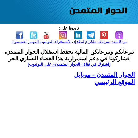
تابعونا على:
بودكاست
بنترست
تيلكرام
لينكدإن
الانستغرام
اليوتيوب
التويتر
الفيسبوك
تبرعاتكم وتبرعاتكن المالية تحفظ استقلال الحوار المتمدن،
فشاركونا في دعم استمرارية هذا الفضاء اليساري الحر
[اشترك في قناة ‫«الحوار المتمدن» على اليوتيوب]
الحوار المتمدن - موبايل
الموقع الرئيسي