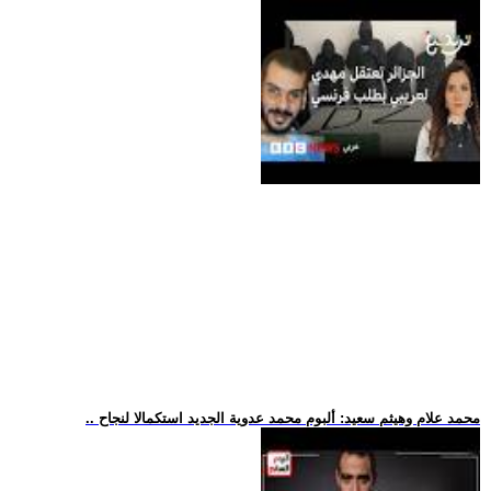
.. محمد علام وهيثم سعيد: ألبوم محمد عدوية الجديد استكمالا لنجاح