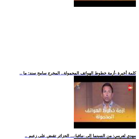
.. كلمة أخيرة -أزمة خطوط الهواتف المحمولة.. المخرج سامح سند: ما
.. مهدي لعريبي: من السينما إلى -مافيا-... الجزائر تقبض على زعيم