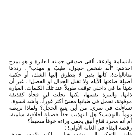
بابتسامة وادعة، ألقى صديقي جملته العابرة و هو يمدح
احدهم: "أنه شخص خجول، طيبٌ و مهذب" . رددها
متاتاليات!، كأنها يقين لا يتطرق إليها الشك، أو حكمة
أصيلة صاغتها الأيام ولا تقبل الجدال او الفصل! . غير أن
شيئاً ما في داخلي توقف طويلاً عند تلك الكلمات. العبارة
ذاتها، والنبرة نفسها، لكنها تجلت لي فجأة كقذيفة
موقوتة، تحمل في طياتها معنىً أكثر غوراً.. وأشد قسوة.
تساءلت في سري: من أين ينبع الخجل؟ ولماذا نربطه
دوماً بالتهذيب؟ هل التهذيب حقاً فضيلة أخلاقية سامية،
أم أنه مجرد قناع أنيق يخفي وراءه خوفاً سحيقاً؟
رقصة البقاء في الغابة الأولى! :
قادني التفكير إلى مشهد خيالي، لكنه يلامس جوهر