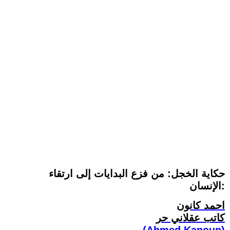
حكاية الخجل: من فزع البدايات إلى ارتقاء
الإنسان:
احمد كانون
كاتب عقلاني حر
(Ahmed Kanoun)