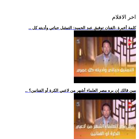
اخر الافلام
.. كلمة أخيرة -الفنان توفيق عبد الحميد: التمثيل حياتي وأديته كل
.. مين قالك إن بره مصر العلماء أشهر من لاعبي الكرة أو الفنانين؟