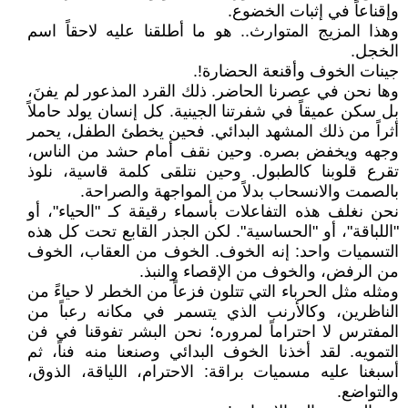
وإقناعاً في إثبات الخضوع.
وهذا المزيج المتوارث.. هو ما أطلقنا عليه لاحقاً اسم
الخجل.
جينات الخوف وأقنعة الحضارة!.
وها نحن في عصرنا الحاضر. ذلك القرد المذعور لم يفنَ،
بل سكن عميقاً في شفرتنا الجينية. كل إنسان يولد حاملاً
أثراً من ذلك المشهد البدائي. فحين يخطئ الطفل، يحمر
وجهه ويخفض بصره. وحين نقف أمام حشد من الناس،
تقرع قلوبنا كالطبول. وحين نتلقى كلمة قاسية، نلوذ
بالصمت والانسحاب بدلاً من المواجهة والصراحة.
نحن نغلف هذه التفاعلات بأسماء رقيقة كـ "الحياء"، أو
"اللباقة"، أو "الحساسية". لكن الجذر القابع تحت كل هذه
التسميات واحد: إنه الخوف. الخوف من العقاب، الخوف
من الرفض، والخوف من الإقصاء والنبذ.
ومثله مثل الحرباء التي تتلون فزعاً من الخطر لا حياءً من
الناظرين، وكالأرنب الذي يتسمر في مكانه رعباً من
المفترس لا احتراماً لمروره؛ نحن البشر تفوقنا في فن
التمويه. لقد أخذنا الخوف البدائي وصنعنا منه فناً، ثم
أسبغنا عليه مسميات براقة: الاحترام، اللياقة، الذوق،
والتواضع.