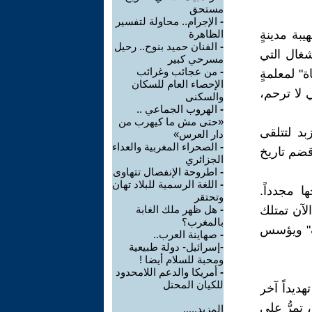
مستحق
-
الإجرام.. محاولة لتفسير
بة مدينةٍ
الظاهرة
-
الفنان حميد بنوح.. رحيل
شغال التي
مسرحي كبير
-
من عجائب وغرائب
" لمعلمةٍ
الإحصاء العام للسكان
لا ترحم،
والسكنى
-
الهروب الجماعي ..
«حتى مش ما كيهرب من
بد لتتلقى
دار العرس»
-
الصحراء المغربية والعداء
قضم تاريخ
الجزائري
-
اطروحة الإنفصال تتهاوى
-
اللغة الرسمية للبلاد تهان
 مجدداً.
وتحتقر
لآن تمتلك
-
هل ظهر ملك الغابة
بالمغرب؟
اف" ويؤسس
-
صهاينة العرب..
-إسرائيل- دولة طبيعية
ومحبة للسلام أيضا !
-
أمريكا والدعم اللامحدود
للكيان المحتل
ديداً آخر
 تمرُّ على
المزيد.....