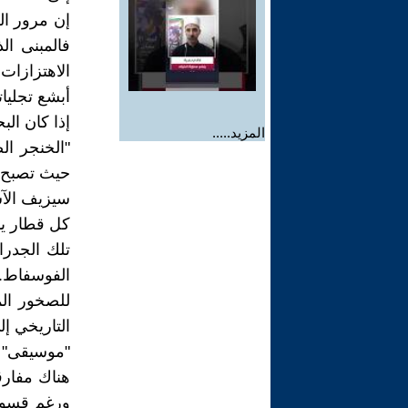
إن مرور الس
فالمبنى ال
الاهتزازات 
أبشع تجليات
إذا كان الب
المزيد.....
"الخنجر ال
حيث تصبح ا
سيزيف الآس
كل قطار يم
تلك الجدرا
الفوسفاط. 
للصخور الم
التاريخي إ
"موسيقى" ا
هناك مفار
ورغم قسوت