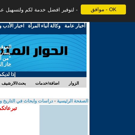
موافق - OK
لتوفير افضل خدمة لكم ولتسهيل عملي
أخبار عامة
-
وكالة أنباء المرأة
-
اخبار الأدب و
الموقع
يسارية
"من أج
حاز ال
إذا لديك
الزوار
اضافة/خدمات
بحث/الارشيف
الصفحة الرئيسية
-
دراسات وابحاث في التاريخ و
تبرعاتكم