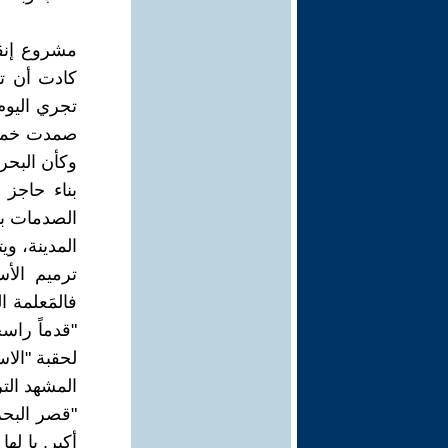
مشروع إنقا
كادت أن تف
تجري اليوم
صمدت خمسة 
وكأن البحر 
بناء حاجز 
الصدمات بد
المدينة، و
ترميم الأ
فالمَعلمة 
"قدماً راس
لحقبة "الاس
المشهد التر
"قصر البحر"
أكبر. يا له