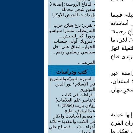
-
الدفاع الروسية: إصابة 3
سفن شحن محملة
ة، فبينما
بإمدادات للجيش الأوكرا
...
ش أساساته
-
تقرير: نزع سلاح حزب
الله يتطلب مسارا سياسيا
عٍ رحيمة"
ودورا أكبر للجيش ...
. لكن، ما
-
فنزويلا.. أولى جلسات
الحوار.. اتفاق على -حل
يلة لتهزّ
سياسي وسلمي وديم ...
رتدي قناع
المزيد.....
كتب ودراسات
اصنة عبر
-
السيرة النبويّة والتشريع
ا استئذان،
في الإسلام / نور الدين
خرٍ ينهار،
البوثوري
-
قراءات فى كتاب
(عناصر علم العلامات)
رولان بارت (1964). /
عبدالرؤوف بطيخ
ها عملية
-
معجم الأحاديث والآثار
في الكتب والنقدية – ثلاثة
ران القرن
أجزاء - .( د ... / صباح علي
ي تفكك ما
السليمان