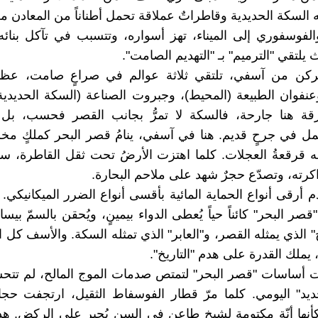
ه السكة الحديدية وقاطراتٌ عملاقة تحمل أطناناً من المعادن 
الفوسفوري إلى الميناء، تهز أسواره، وتتسبب في تآكل بنائه 
 يلتقي "الترميم" بـ "التهديم الصامت".
ركن من آسفي، تلتقي ثلاثة عوالم في صراعٍ صامت، عظمة
عنفوان الطبيعة (المحيط)، وجبروت الصناعة (السكة الحديدية و
قة هنا جارحة، فالسكة لا تمرُّ بجانب القصر فحسب، بل تم
عمل في جرحٍ قديم. هنا في آسفي، ينامُ قصر البحر كملكٍ مخلو
قرقعةُ العجلات. كلما اهتزت الأرضُ تحت ثقل القاطرة، س
كرته، وتصدّع حجرٌ شهد على ملاحم البحارة.
أرقى أنواع الحماية المائية بأقسى أنواع الضرر الميكانيكي. إ
ر البحر" كائناً حياً يُعطى الدواء بيمينٍ، ويُحقن بالسمّ بيسار.
خ" الذي يمثله القصر، و"العابر" الذي تمثله السكة. والأسف كل 
ا، يملك القدرة على هدم "التاريخ".
ت أساسات "قصر البحر" لتمتص صدمات الموج المالح، لم تتحسب
ديد" اليومي. كلما مرّ قطار الفوسفاط الثقيل، ارتجفت حج
كأنها أنّة مكتومة لشيخٍ طاعنٍ في السن يُجبر على الركض. هذا