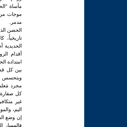
مأساة "الح
موجات من ا
مدمر.
الحصن الذي
تاريخياً، 
الحديدية أ
أقدام الز
امتداده ال
بين كل قطا
ويتحسس جرو
مجرد مَعلم
كل صفارة 
غير متكافئ
اليم، والمو
إن وضع الس
فالمسار ال