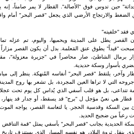
داثة" حين تدوس فوق "الأصالة". القطار لا يمر صامتاً، إنه 
لضغط والارتجاج الأرضي الذي يجعل "قصر البحر" أمام واقع
 فقد "خلفيته"
كان القصر يطل على المدينة ويحميها، واليوم، تم عزله تمام
صبحت "قيداً" يطوق عنق المَعلمة. بدل أن يكون القصر مزاراً 
وار برمال الشاطئ، صار محاصراً في "جزيرة معزولة"، مق
حضري بأسوار وسكة حديدية.
ر وآخر، يلتقط "قصر البحر" أنفاسه المُنهكة. ينظر إلى مياهه
حه التي لا تراها العين المجردة، بل تشعر بها روح المدينة
ة تتداعى، بل هو قلب آسفي الذي يُداس كل يوم تحت عجلات 
قطار هي نعيٌ مؤجل ل "برج" قد يسقط، أو جدار قد ينهار، 
 بين السكة وقدسية الحجر. يا لتعاسة القصر، يواجه الموت
ت رعباً من ضجيج الحديد.
كة الحديدية بجانب "قصر البحر" بآسفي يمثل "قمة التناقض ا
ذي ينقل ثروة البلاد، هو نفسه المسار الذي يستنزف تاريخ ا