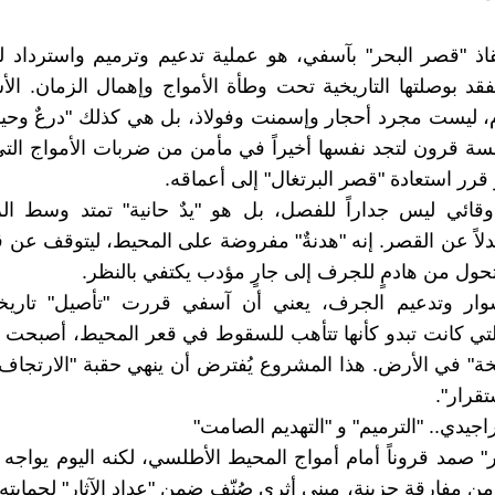
ذ "قصر البحر" بآسفي، هو عملية تدعيم وترميم واسترداد لهي
قد بوصلتها التاريخية تحت وطأة الأمواج وإهمال الزمان. الأ
، ليست مجرد أحجار وإسمنت وفولاذ، بل هي كذلك "درعٌ وحياة
قرون لتجد نفسها أخيراً في مأمن من ضربات الأمواج التي 
قرر استعادة "قصر البرتغال" إلى أعماقه.
وقائي ليس جداراً للفصل، بل هو "يدٌ حانية" تمتد وسط الز
لاً عن القصر. إنه "هدنةٌ" مفروضة على المحيط، ليتوقف عن 
يتحول من هادمٍ للجرف إلى جارٍ مؤدب يكتفي بالنظر.
سوار وتدعيم الجرف، يعني أن آسفي قررت "تأصيل" تاريخها
التي كانت تبدو كأنها تتأهب للسقوط في قعر المحيط، أصبحت ا
خة" في الأرض. هذا المشروع يُفترض أن ينهي حقبة "الارتج
تقرار".
اجيدي.. "الترميم" و "التهديم الصامت"
 صمد قروناً أمام أمواج المحيط الأطلسي، لكنه اليوم يواجه ته
ا من مفارقة حزينة، مبنى أثري صُنّف ضمن "عداد الآثار" لحمايته،