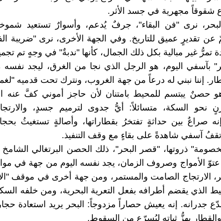
ع شقوقاً مجهرية في جسد الأثر.
حر، نرى "فن البقاء"، جرفٌ يُدعم، وأسوارٌ تستعيد شموخه
 عن تقديرٍ عميق للتاريخ. وفي الجهة الأخرى، نرى "ضريبة الفن
 تمرُّ غير مبالية بكل ذلك الجمال، كأنها "ندبةٌ" في وجهٍ تم تجميل
" بآسفي اليوم، هو الرجل الذي نجا من الغرق، ليجد نفسه م
ر. إننا نبني له درعاً من جهة الغروب، ونترك تحت قدميه "لغما
 حصنٌ يبتسم للمحيط بامتنان لأن حاجز أموني كفَّ عنه ال
ٍ نحو السكة، متسائلاً: أيُّ جدوى لترميم جسدٍ، والارتج
نه صراعٌ بين حداثةٍ تفتخرُ بقطاراتها، وأصالةٍ تستغيثُ بحجا
قفُ آسفي شاهدةً على بقاءٍ مع وقف التنفيذ.
الخصومة" ذروتها، "قصر البحر"، ذلك الحصن البرتغالي الشامخ
م عتوّ الأمواج وصروف الزمان، يجد نفسه اليوم من جهة في مواج
، الارتجاج الصامت والمستمر، ومن جهة أخرى في موقف "الأ
يط الذي يقضم أطرافه بفعل التعرية البحرية، ومن خلفه السكة ا
ّع جدرانه. إنه يعيش حصاراً مزدوجاً: البحر يريد استعادة حجار
القطار يهزُّ ثباته ليُسرّع من السقوط.