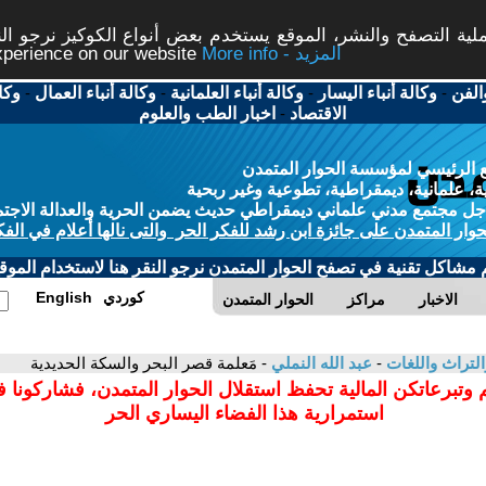
ة التصفح والنشر، الموقع يستخدم بعض أنواع الكوكيز نرجو النق
More info - المزيد
experience on our website
الفن
-
وكالة أنباء اليسار
-
وكالة أنباء العلمانية
-
وكالة أنباء العمال
-
وكا
الاقتصاد
-
اخبار الطب والعلوم
 الرئيسي لمؤسسة الحوار المتمدن
، علمانية، ديمقراطية، تطوعية وغير ربحية
ل مجتمع مدني علماني ديمقراطي حديث يضمن الحرية والعدالة الاجتم
حوار المتمدن على جائزة ابن رشد للفكر الحر والتى نالها أعلام في الفك
م مشاكل تقنية في تصفح الحوار المتمدن نرجو النقر هنا لاستخدام الموقع
كوردي
English
الاخبار
مراكز
الحوار المتمدن
التراث واللغات
-
عبد الله النملي
- مَعلمة قصر البحر والسكة الحديدية
 وتبرعاتكن المالية تحفظ استقلال الحوار المتمدن، فشاركونا 
استمرارية هذا الفضاء اليساري الحر