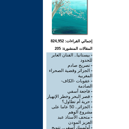
إجمالي القراءات: 824,952
المقالات المنشورة: 205
-
بيستانيا.. الفنان العابر
للحدود
-
تصريح صادم
-
الجزائر وقضية الصحراء
المغربية
-
عقوبات -الكاف-
الصادمة
-
فاجعة آسفي
-
قصر البحر وخطر الإنهيار
-
حرية أم تطاول؟
-
الجزائر.. 50 عاما على
مشروع الوهم
-
متحف الأستاذ عبد
العزيز المودن
-
أولمبيك آسفي.. تتويج