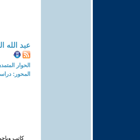
عبد الله ا
الحوار المتمدن-العدد: 8708 - 26
المحور: دراسا
كاتب وباح