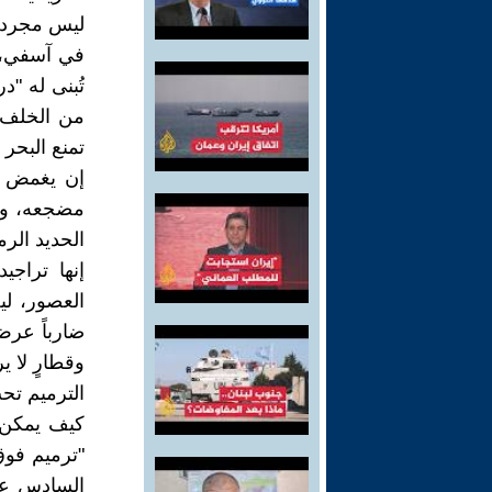
ليس مجرد ض
في آسفي، ي
تُبنى له "د
من الخلف. 
تمنع البحر
إن يغمض ال
مضجعه، وكأ
الحديد الرم
إنها تراج
العصور، ليج
ضارباً عرض 
وقطارٍ لا ي
الترميم تح
كيف يمكن ل
"ترميم فوق 
السادس عشر