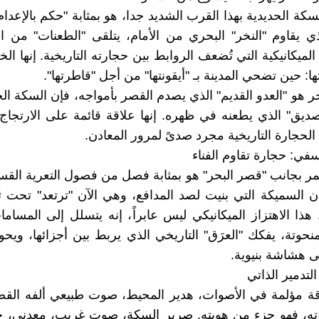
كة الحديدية بهذا القرب الشديد جدا، هو بمثابة "حكم بالإعدام
ذي يقاوم "النخر" البحري من الأمام، يتلقى "الطعنات" من 
الميكانيكية التي تُضعف الروابط بين حجارته التاريخية. إنها ا
ها: حين تضحي المدينة بـ "أيقونتها" من أجل "قاطرتها".
حر هو "العدو القديم" الذي يصدم القصر بأمواجه، فإن السكة ال
صديق" الذي يطعنه في ظهره. إنها علاقة قائمة على الارتجاج
لحجارة التاريخية مجرد صدىً لمرور المعادن.
في: حجارة تقاوم الفناء
ر بجانب "قصر البحر" هو بمثابة فصل من فصول التعرية القس
ن السميكة التي بنيت لصد المدافع، وهي الآن "ترتعد" تحت 
هذا الاهتزاز الميكانيكي ليس عابراً، إنه يتسلل إلى المساما
نحوتة، يفكك "العرَق" التاريخي الذي يربط بين أجزائها، ويح
لى هشاشة بنيوية.
لتدمير الذاتي
قة مؤلمة في الأصوات، هدير المحيط، صوت طبيعي ألفه القص
ه، فهو جزء من هويته. صرير السكة، صوت غريب، معدني، حا