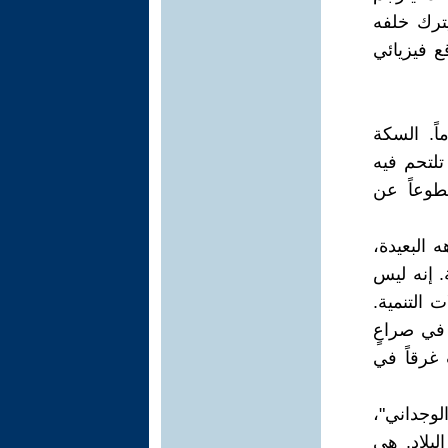
يترك خلفه
 فيزيائي
اً. السكة
تلتحم فيه
طوعاً عن
 البعيدة،
. إنه ليس
التنمية.
في صراعٍ
 غرقاً في
لوجداني"،
لبلاد. هي