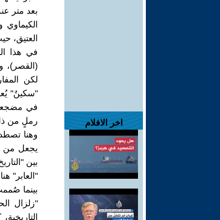
بعد متر عن
الكيماوي و
العتيق، حيث
في هذا ال
(القصر)، و
لكن المفار
"سكينٌ" يُ
في مضجعه 
رملٍ من ذا
اخر الافلام
وهنا تصطدم 
يجعل من "قص
بين "التاري
"العابر" هن
بينما صُمم
"زلزال الح
التاريخية، 