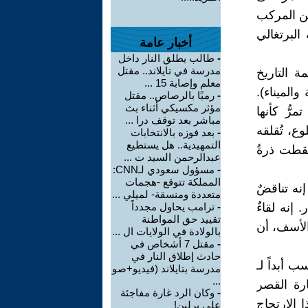
من المركب
البرتغالي
أخبار عامة
-
طالب يطلق النار داخل
مدرسة في تايلاند.. مقتل
 التاريخ
معلم وإصابة 15 ...
الميناء).
-
رميًا بالرصاص.. مقتل
مؤثر مكسيكي أثناء بث
رُّ كأنها
مباشر بعد توقف درا ...
ع، تُقلقه
-
بعد فوزه بالانتخابات
التمهيدية.. هل يستطيع
قطت ذرةُ
عبدالرحمن السيد ت ...
-
مسؤول سعودي لـCNN:
المملكة تتوقع -هجمات
نه تناقضٌ
متعددة ومنسقة- لميلي ...
 إنه لقاءٌ
-
ترامب يحاول مجدداً
تقييد حق المواطنة
الأسف، أن
بالولادة في الولايات ال ...
-
مقتل 7 أشخاص في
حادث إطلاق النار في
 أبداً لـ
مدرسة بتايلاند (فيديو+صو
...
ارة القصر
-
وكان الرد غارة مفاجئة
 الارتجاج
على برلين!