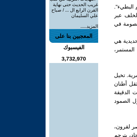
غريب الحديث حتى نهاية
 البطيء".
القرن الرابع ال ... / صباح
الخلف عبر
علي السليمان
لخصومة في
المزيد.....
المعجبين بنا على
حديدية هي
الفيسبوك
 المستمر،
3,732,970
رية. تخيل
ثقل أطنان
ت الدقيقة
ول الصمود
ر لقرون،
د، يترجم