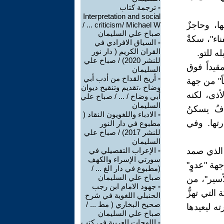
-
ترجمة كتاب
Interpretation and social
ا، وحاجزٌ
criticism/ Michael W ... /
صباح علي السليمان
اء"، سكةٌ
-
السياق الافرادي في
القران الكريم ( دار نور
ه للتو.
للنشر 2020) / صباح علي
قيداً فوق
السليمان
-
أريج القداح من أدب أبي
ً" من جهة
وضاح ،تقديم وتنقيح ديوان
أذى، لكنه
أبي وضاح / ... / صباح علي
السليمان
افُ يسكنُ
-
الادباء واللغويون النقاد (
رتها. وفي
مطبوع في دار النور
للنشر 2017) / صباح علي
السليمان
 الذي صمد
-
الإعراب التفصيلي في
سورتي الإسراء والكهف
هة "عدوٍ"
(مطبوع في دار الغ ... /
صباح علي السليمان
سير"، من
-
جهود الامام ابن رجب
لتي تهزُّ
الحنبلي اللغوية في شرح
صحيح البخاري ( مط ... /
ته ليعيدها
صباح علي السليمان
-
اللهجات العربية في كتب