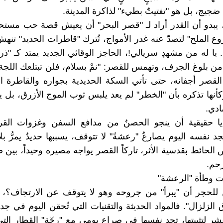
جيج، بل هو "تفتيتٌ بطيء" لذاكرة المدينة.
بدو أن القدر أراد لـ "قصر البحر" أن يعيش قصة حب مستحيل
روع الملح" لتصدّ عنه غدر الأمواج، تُترك "قاطرات الحديد" تنه
يا له من مشهدٍ سريالي!، الحاجز الوقائي الجديد يمتد كـ "ذرا
 من بلوغ الجرف، وتهمس للقصر: "نمْ بسلام، فلن تبتلعك اللجة"
قصر أجفانه، حتى تأتي السكة الحديدية بجواره والقاطرة الثق
نها تذكره بأن "الخطر" لم يعد يلبس ثوب الموج الأزرق، بل ي
ادي.
يديا حقيقية أن ينجو الحصنُ من مدافع السفن وغزوات القر
د نفسه اليوم يصارعُ "رعشةً" لا تتوقف، يسببها حديدٌ يمرُّ بل
الحائط بقدسية الأثر، تاركاً القصر يواجه مصيره وحيداً، بين ص
رحم.
ت وطأة "الرعشة"
لحجر أن "يبرأ" من جروحه وهو لا يتوقف عن الارتجاف؟، إن
الزلزال". فالمواد الحديثة والتقنيات التي تُحقن اليوم في جد
 لتثبيتها، تجد نفسها في صراع يومي مع "رجّة" القطار الت