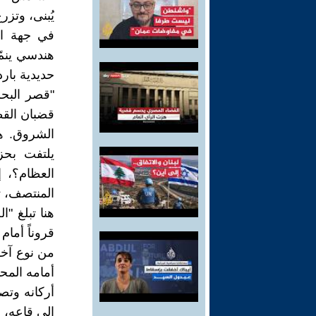
يُبنى، وتزر
في جهة الب
هندسي ينمّ
حديدية باردة
"قصر البحر
قضبان القطا
الشروق. هو
يلتفت بحزن
العظام؟، إ
المنتصف، ت
هنا تبلغ "
قروناً أما
من نوع آخر
أمامه المح
أركانه وتصد
إلى قاعه، و