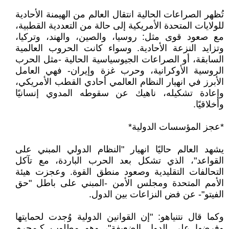
تُظهر الصراعات الحالية انتقال العالم من الهيمنة الأحادية
للولايات المتحدة الأمريكية إلى حالة من التعددية القطبية،
مع صعود قوى مثل: روسيا، والصين، والهند، وتركيا،
وتزايد النزعة الأحادية. وسواء كانت الحروب العالمية
السابقة، أو الصراعات الجيوسياسية الحالية -مثل الحرب
الروسية الأوكرانية، وحرب غزة وإيران- فهي العامل
الأبرز في انهيار النظام العالمي أحادي القطب الأمريكي،
وإعادة تشكيله، ناهيك عن سقوطه المدوي إنسانيًا
وأخلاقيًا.
*عجز المؤسسات الدولية*
يشهد العالم حاليًا انهيار "النظام الدولي المبني على
القواعد"، الذي تشكل بعد الحرب الباردة، مع تآكل
التحالفات التقليدية وصعود منطق القوة. وعجزت هيئة
الأمم المتحدة ومجلس الأمن -المبني على باطل "حق
الفيتو"- عن فض النزاعات بين الدول.
وكما قال نتنياهو: "إن القوانين الدولية وُجدت لحمايتها
وفرضها على الدول الضعيفة"، وهو مطلوب كـمجرم