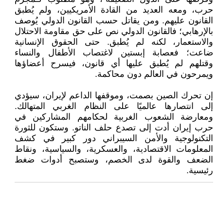
حرب، ومعه العديد من القادة الأمريكيين، ولم يُطبق
القانون عليهم. ومن يقاتل حسب القانون الدولي يُوصف
بالإرهابي؛ فالقانون الدولي نص على حق مقاومة الاحتلال
والاستعمار، لكنه لم يُطبق. حتى الحقوق الإنسانية
ضاعت؛ فعصابة إبستين لاغتصاب الأطفال والنساء
وقتلهم لم يُطبق عليها أي قانون، فيسرح أعضاؤها
ويمرحون في العالم دون محاكمة.
إن تحرك الصين بصمت، وموقفها الداعم لإيران، سيؤدي
إلى انتصارها عالميًا على النظام الغربي المتهالك.
ومعارضة الشعوب الغربية لحكامهم المشاركين في
حرب إيران أدت إلى تصدع حلف الناتو. وستكون للثورة
التكنولوجية والأمن السيبراني دور كبير في كشف
المعلومات الاقتصادية، والعسكرية، والسياسية، ونقاط
الضعف والقوة لدى الخصم، وستصبح أدوات ضغط
رئيسية.