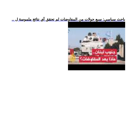
.. باحث سياسي: سبع جولات من المفاوضات لم تحقق أي نتائج ملموسة ل