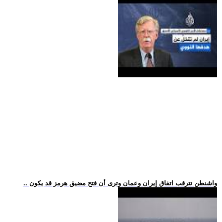
.. واشنطن تترقب اتفاق إيران وعمان وترى أن فتح مضيق هرمز قد يكون