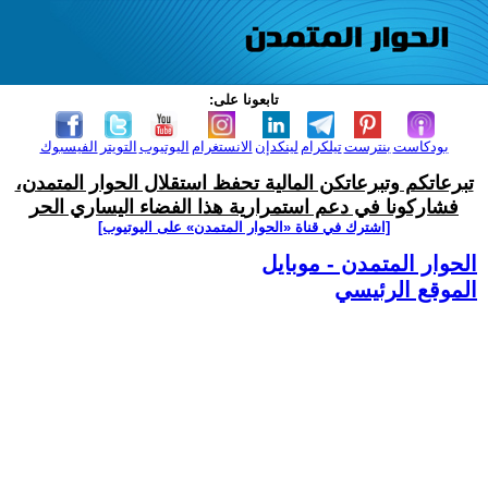
تابعونا على:
بودكاست
بنترست
تيلكرام
لينكدإن
الانستغرام
اليوتيوب
التويتر
الفيسبوك
تبرعاتكم وتبرعاتكن المالية تحفظ استقلال الحوار المتمدن،
فشاركونا في دعم استمرارية هذا الفضاء اليساري الحر
[اشترك في قناة ‫«الحوار المتمدن» على اليوتيوب]
الحوار المتمدن - موبايل
الموقع الرئيسي