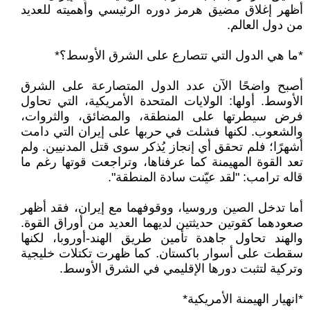
أظهر إغلاق مضيق هرمز دوره الرئيسي وأهميته للعديد
من دول العالم.
*ما هي الدول التي تتصارع على الشرق الأوسط؟*
أصبح واضحًا الآن عدد الدول المتصارعة على الشرق
الأوسط. أولها: الولايات المتحدة الأمريكية، التي تحاول
فرض سيطرتها على المنطقة، والمضائق، والثروات،
والشعوب. لكنها فشلت في حربها على إيران التي دامت
أشهرًا؛ فلم تحقق أي إنجاز يُذكر سوى قتل المدنيين. ولم
تعد القوة المهيمنة كما عرفناها، وتراجعت قوتها رغم ما
قاله ترامب: "لقد عيّنت سادة المنطقة".
أما تدخل الصين وروسيا، ووقوفهما مع إيران، فقد أظهر
صعودهما كقوتين حديثتين لديهما العديد من أوراق القوة.
والهند تحاول جاهدة تأمين طريق الهند-أوروبا، لكنها
سقطت على أسوار باكستان. كما ظهرت تكتلات خليجية
وتركية لتثبت دورها الإقليمي في الشرق الأوسط.
*انهيار الهيمنة الأمريكية*