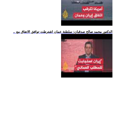
.. الدكتور محمد صالح صدقيان: سلطنة عمان اشترطت توافق الاتفاق مع