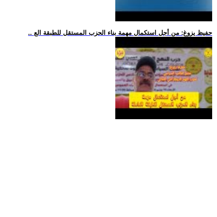
.. حفيظ يزوغ: من أجل استكمال مهمة بناء الحزب المستقل للطبقة الع