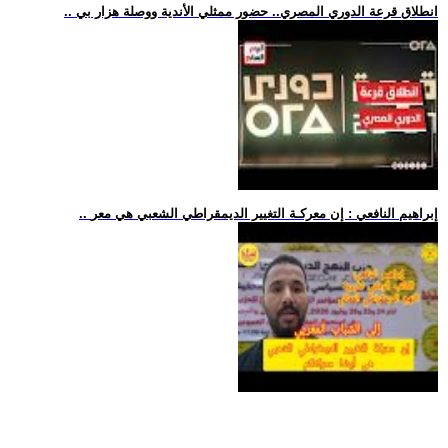
.. انطلاق قرعة الدوري المصري.. حضور ممثلي الأندية ووصلة هزار بي
.. إبراهيم النافعي : إن معركـة التغيير الديمقراطي الشعبي هي معر