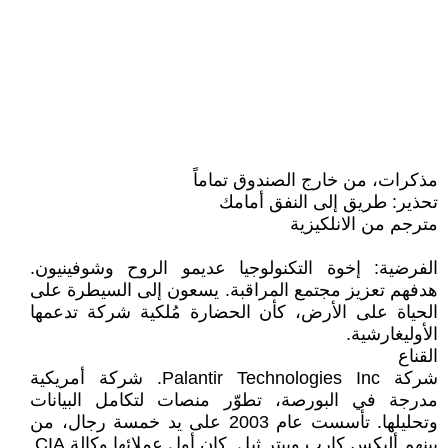
مذكرات، من خارج الصندوق تماماً
تحذير: طريق إلى النفق أمامك
مترجم من الانلكيزية
الفرضية: إخوة التكنولوجيا عديمو الروح وشوفينيون.
هدفهم تعزيز مجتمع المراقبة. يسعون إلى السيطرة على
الحياة على الأرض، كأن الحضارة مُلكية شركة تدعمها
الأوليغارشية.
القناع
شركة Palantir Technologies Inc. شركة أمريكية
مدرجة في البورصة، تطوّر منصات لتكامل البيانات
وتحليلها. تأسست عام 2003 على يد خمسة رجال، من
بينهم أليكس كارب وبيتر ثيل. كان أول عملائها وكالة CIA.