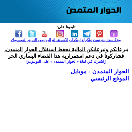
تابعونا على:
بودكاست
بنترست
تيلكرام
لينكدإن
الانستغرام
اليوتيوب
التويتر
الفيسبوك
تبرعاتكم وتبرعاتكن المالية تحفظ استقلال الحوار المتمدن،
فشاركونا في دعم استمرارية هذا الفضاء اليساري الحر
[اشترك في قناة ‫«الحوار المتمدن» على اليوتيوب]
الحوار المتمدن - موبايل
الموقع الرئيسي