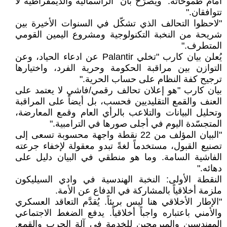
أمام طموحاته." ويصرّح بأن "الرأسمالية والديمقراطية لا
تتوافقان."
"لاحظوا التحالف الذي تشكّل في السنوات الأخيرة بين
شريحة من النخبة التكنولوجية ومشروع اليمين القومي
المتطرف."
يُعلن بيان كارب "تخلي Palantir عن ادعاء الحياد، وعن
التوازن بين مراقبة الحكومة وحرية الفرد، واختيارها
ترجيح كفة النظام على حساب الحرية."
بيان كارب "هو إعلان تحالف رقمي/فاشي لا يعتمد على
العنف والقمع التقليديين فحسب، بل أيضاً على المراقبة
وتحليل البيانات والتلاعب بالرأي العام وقمع المعارضة،
المتجسّدة اليوم في أجلى صورها في الترامبية."
"البيان المؤلف من 22 نقطة واجهة محسوبة تسعى إلى
تصنيع القبول، مستخدماً لغةً تبدو معقولة لإخفاء جرعته
الفاشية السامة. وما هو منطقي في البيان دليل على
دهائه."
النقطة الأولى: النخبة الهندسية في وادي السيليكون
ملزمة أخلاقياً بالمشاركة في الدفاع عن الأمة.
"الإطار الأخلاقي هنا ليس بريئاً. يُقدَّم التعاقد العسكري
والأمني باعتباره واجباً أخلاقياً. يدفع الضغط الاجتماعي
المهندسين والمبرمجين للخدمة في آلة الحرب والقمع.