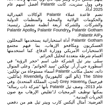
وفي وول ستريت، كانت Palantir أفضل أسهم عام
2025 أداءً.
تضم قاعدة عملاء Palantir الوكالات الفيدرالية
والحكومات الولائية والمحلية والمنظمات الدولية
والشركات. وللشركة أربعة أنظمة تشغيل رئيسية:
Palantir Gotham وPalantir Foundry وPalantir Apollo
وPalantir AIP.
Palantir Gotham أداة استخباراتية يستخدمها المحللون
العسكريون ومكافحو الإرهاب، بما فيهم مجتمع
الاستخبارات الأمريكي ووزارة الدفاع. كما استخدمتها
أقسام شرطة متعددة لتحليل الجرائم.
سمّى بيتر ثيل الشركة على اسم "حجر الرؤية" في
أسطورة جي.آر.آر. تولكين "سيد الخواتم". وعلى المنوال
ذاته، تحمل مكاتب Palantir أسماء مستوحاة من تولكين:
The Shire (بالو ألتو، كاليفورنيا) وRivendell (ماكلين،
فيرجينيا) وGrey Havens (لندن، المملكة المتحدة). وفي
عام 2013، وصف ثيل Palantir بأنها "شركة ذات رسالة"
يمكنها توظيف البرمجيات لـ"تقليص الإرهاب مع صون
الحريات المدنية."
الفرضية: أمثال أليكس كارب وبيتر ثيل هم من دفعني