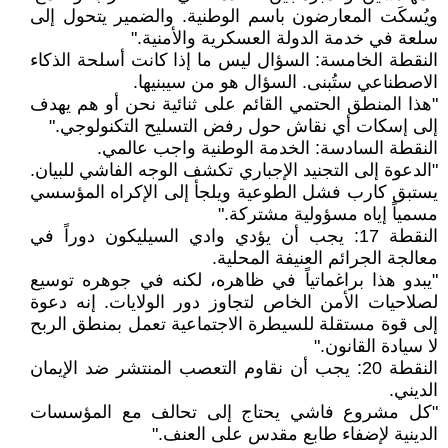
ويُسكَت المعارضون باسم الوطنية. والضمير يتحول إلى
سلعة في خدمة الدولة العسكرية والأمنية."
النقطة الخامسة: السؤال ليس ما إذا كانت أسلحة الذكاء
الاصطناعي ستُبنى. السؤال هو من سيبنيها.
"هذا المنطق الحتمي القائم على ثنائية نحن أو هم يهدف
إلى إسكات أي نقاش حول رفض التسليح التكنولوجي."
النقطة السادسة: الخدمة الوطنية واجب عالمي.
"الدعوة إلى التجنيد الإجباري تكشف الوجه الفاشي للبيان.
يستبق كارب فشل الطوعية ويلجأ إلى الإكراه المؤسسي
مسمياً إياه مسؤولية مشتركة."
النقطة 17: يجب أن يؤدي وادي السيليكون دوراً في
معالجة الجرائم العنيفة المحلية.
"يبدو هذا براغماتياً في ظاهره، لكنه في جوهره توسيع
لصلاحيات الأمن الخاص لتجاوز دور الولايات. إنه دعوة
إلى قوة مستقلة للسيطرة الاجتماعية تعمل بمنطق الربح
لا سيادة القانون."
النقطة 20: يجب أن نقاوم التعصب المنتشر ضد الإيمان
الديني.
"كل مشروع فاشي يحتاج إلى تحالف مع المؤسسات
الدينية لإضفاء طابع مقدس على العنف."