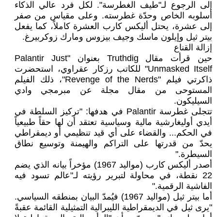
إلى الرجوع لـ"طيف الغطرسة". لكل فرد عالي الذكاء
أسلوبه الخاص وحدّة غطرسته. وعلى مقياس من صفر
إلى عشرة، يحتل أليكس كارب العشرة كاملاً، كما يفعل
بيتر ثيل وإيلون ماسك وجيف بيزوس ومارك زوكربيرغ.
إزالة القناع
حين قرأت مقال Truthdig بعنوان "Palantir Just
Unmasked Itself" للكاتب رزكار عقراوي، استحضرت
ذاكرتي فيلم "Revenge of the Nerds"، ذلك الفيلم
المستوحى من مقال مجلة عن مبرمجي وادي
السيليكون.
تتجلى غطرسة Palantir في هدفها: "تركيز السلطة في
أيدي أوليغارشية مالية وسياسية تعتقد أن لها حقاً طبيعياً
في الحكم... والقضاء على أي قيد تنظيمي أو ديمقراطي
يحدّ من قدرتها على التراكم والهيمنة وتوسيع نطاق
السيطرة."
أصدر أليكس كارب (مواليد 1967) مؤخراً بيانه الذي يضم
22 نقطة، في محاولة لتبرير رؤيته لـ"عالم تسود فيه
الفاشية الرقمية."
أما بيتر ثيل (مواليد 1967) فيُمدّ البيان بمنطقه السياسي.
"يرى ثيل في الديمقراطية الليبرالية التمثيلية القائمة عقبةً