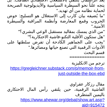
يعد الرأسمال يكتفي بالاستغلال الاقتصادي الصامت. بل
يتجه علناً نحو السيطرة السياسية والأيديولوجية الصريحة
لحماية نظامه من أي تهديد."
"ما يُضيفه بيان كارب إلى الاستغلال هو التسليح: خوض
الحروب وقمع المعارضة وأنظمة المراقبة والسيطرة
الأمنية."
"من الذي يمسك بمقاليد مستقبل الوعي البشري؟"
"هل ستكون الأقلية التكنو-فاشية الاحتكارية؟"
"يجب على الجماهير الكادحة أن تفرض سلطتها على
الأدوات الرقمية التي تصنع حياتها ومصائرها."
قسم البحث
*********************
ترجم من الانكليزية
https://gregleichner.substack.com/p/memoir-from-
just-outside-the-box-ebd
مقال رزكار عقراوي
الفاشية الرقمية، حين يلتقي رأس المال الاحتكاري
باليمين المتطرف
https://www.ahewar.org/debat/show.art.asp?
aid=915472