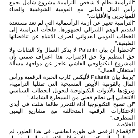
"الترامبية نظام لا شخص. الترامبية مشروع شامل يجمع
رأس المال المالي مع القومية الشوفينية والعداء
للمهاجرين والأقليات."
"الترامبية تعبير عن أزمة الرأسمالية التي لم تعد مستعدة
لتقديم الوهم الليبرالي لجمهورها. فلجأت الترامبية إلى
الخطاب القومي العدواني لصرف الانتباه عن تناقضاتها
الطبقية."
"لاحظوا أن بيان Palantir لا يذكر العمال ولا النقابات ولا
حق التنظيم ولا حق الإضراب. هذا اعتراف ضمني بأن
المشروع التكنولوجي الفاشي عاجز عن مواجهة مسألة
استغلال العمال."
"يربط بيان Palantir لأليكس كارب الخبرة الرقمية ورأس
المال بالقومية الأبيض المسيحية التي تمثلها الترامبية،
ويزوّدها بالأدوات التكنولوجية لتحويل الخطاب السياسي
الانتخابي إلى نظام فعلي من السيطرة الشاملة."
"لن تصبح التكنولوجيا أداة للتحرر طالما ظلت في أيدي
الاحتكارات الرقمية المتحالفة مع مشاريع اليمين
المتطرف."
الخلاصة
"الإقطاع الرقمي في طوره الفاشي. في هذا الطور، لم