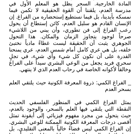
المادة الخارجية. السحر يظل هو المعلم الأول في
مدرسة العدم، يلقننا أن القوة الحقيقية لا تكمن فيما
نمسكه بأيدينا، بل فيما نستطيع إستحضاره من الفراغ. إن
الإنسان القادم هو سليل العدم، كائن إستطاع أن يحول
رعب الفراغ إلى فن تطوري، وأن يبني من اللاشيء
صرحاً لوجود يتجاوز الزمان والمكان. هذا التحول
الجوهري يثبت أن الحقيقة ليست غطاءً مادياً نختبئ
خلفه، بل هي عري كامل أمام شمس العدم، عري يمنحنا
القدرة على أن نكون كل شيء وأي شيء، في تجلٍ
سحري فريد يجعل من الوعي البشري سيداً على الفراغ
وخالقاً لأكوانه الخاصة في رحاب العدم الذي لا ينتهي.
_ الفراغ الكمي: ذروة المعرفة الكونية حيث يلتقي العلم
بسحر العدم
يمثل الفراغ الكمي في المنظور الفلسفي الحديث
النقطة التي يلتقي فيها العلم بالسحر، والوجود بالعدم،
حيث يتحول من مجرد مفهوم فيزيائي إلى أيقونة تمثل
أقصى درجات المعرفة الكونية الممكنة للوعي البشري.
إن الفراغ الكمي ليس فضاءً خالياً بالمعنى التقليدي، بل