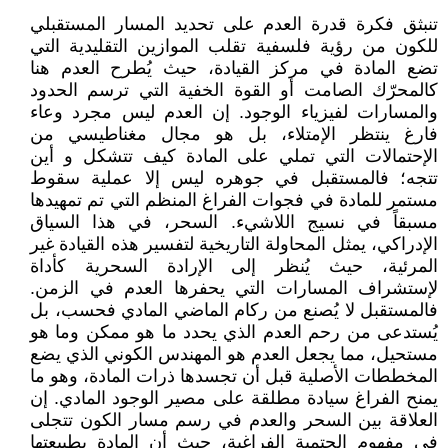
تنبثق فكرة قدرة العدم على تحديد المسار المستقبلي
للكون من رؤية فلسفية تقلب الموازين التقليدية التي
تضع المادة في مركز القيادة، حيث يُطرح العدم هنا
كالمحرّك الصامت أو القوة الخفية التي ترسم الحدود
والمسارات لفيزياء الوجود. إن العدم ليس مجرد وعاء
فارغ ينتظر الإمتلاء، بل هو مجال مغناطيسي من
الإحتمالات التي تملي على المادة كيف تتشكل و أين
تتجه؛ فالمستقبل في جوهره ليس إلا عملية سقوط
مستمر للمادة في فجوات الفراغ المنظم التي تم تمهيدها
مسبقاً في نسيج اللاشيء. السحر، في هذا السياق
الإدراكي، يمثل المحاولة التاريخية لتفسير هذه القيادة غير
المرئية، حيث يُنظر إلى الإرادة السحرية كأداة
لإستشراف المسارات التي يحفرها العدم في الزمن.
فالمستقبل لا يُصنع من ركام الماضي المادي فحسب، بل
يُستدعى من رحم العدم الذي يحدد ما هو ممكن وما هو
مستحيل، مما يجعل العدم هو المهندس الكوني الذي يضع
المخططات الأصلية قبل أن تجسدها ذرات المادة، وهو ما
يمنح الفراغ سيادة مطلقة على مصير الوجود المادي. إن
العلاقة بين السحر والعدم في رسم مسار الكون تتجلى
في مفهوم الحتمية الفراغية، حيث أن المادة بطبيعتها