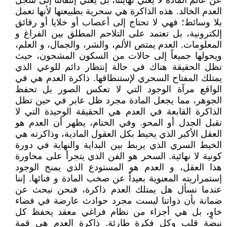
عن عالم المادة لا يعني نهايتنا، بل يعني إنتقالنا إلى سجل
العدم الخالد. هذه الذاكرة هي سحرية بطبيعتها لأنها تعمل
بلا وسائط؛ فهي لا تحتاج إلى أعصاب أو خلايا أو رقائق
إلكترونية، بل تعتمد على التلاحم المطلق بين الفراغ و
المعلومات. العدم يمتص الألم، والشر، والجمال، و العلم،
ويحولها جميعاً إلى حالات من السكون المشحون، حيث
تظل الحقيقة هناك في حالة إنتظار دائم للوعي الذي
يمتلك المفتاح السحري لإستنطاقها. ذاكرة العدم هي في
الواقع مرآة الوجود التي لا تعكس الصور بل تحفظ
الجوهر، مما يجعل المادة مجرد ظل عابر في حين تظل
الذاكرة القابعة في العدم هي الحقيقة الوحيدة التي لا
تقبل الجدل أو المحو. وفي الختام، يظهر أن العدم هو
العقل الأكبر الذي يحيط بكل العقول المادية، وذاكرته هي
الخيط السري الذي يربط بين البداية والنهاية في دورة
كونية لا نهائية. السحر هو الفن الذي يتجرأ على محاورة
هذا العقل، و العدم هو المستودع الذي يمنح الوجود
إستمراريته المعنوية بعيداً عن صخب المادة و فنائها. إننا
عندما نسأل هل يمتلك العدم ذاكرة، فنحن نبحث عن
ضمانة بأن ذواتنا ليست مجرد حوادث عارضة في فضاء
خاوٍ، بل هي أجزاء من نظام فراغي معقد يحفظ كل
نبضة قلب وكل فكرة طارئة. ذاكرة العدم هي قمة