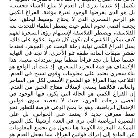
تكتمل إلا عندما ندرك أن العدم لا يبتلع الأشياء فحسب،
بل هو الذي يقرضها الوجود لفترة مؤقتة. الفراغ الكمي
هو الرحم السحري الذي لا يحتاج لوسيط ليخلق، مما
يجعله أقصى تخوم العلم حيث يضطر العلماء للتحدث لغة
الفلاسفة، ويضطر الفلاسفة لإستلهام رؤى السحرة لفهم
كيف يمكن لللاشيء أن يكون كل شيء. علاوة على ذلك،
يمثل الفراغ الكمي نهاية رحلة البحث عن الجوهر، فعندما
نقشر طبقات المادة طبقة تلو الأخرى، لا نجد في النهاية
جسماً صلباً بل نجد فراغاً منظماً يهتز بترددات معينة. هذا
الإكتشاف هو قمة التجريد السحري؛ إذ يثبت أن الواقع هو
بناء سحري يعتمد على معلومات وقوى تسبح في العدم.
التلاعب بهذا الفراغ هو الطموح الأسمى لكل من الساحر
والعالم، فكلاهما يسعى لإمتلاك مفتاح الخلق من العدم.
إن الفراغ الكمي هو الحالة التي يكون فيها الوجود في
أقصى درجات العري، حيث لا يغطيه سوى قوانين
الإحتمال الرياضية، وهو ما يمنح الوعي فرصة للتطور نحو
نمط معرفي جديد لا يعتمد على الحواس، بل على
البصيرة الرياضية التي ترى في العدم أرشيفاً لكل الصور
الممكنة. المعرفة الكونية هنا تتحول من تجميع المعلومات
عن المادة إلى إدراك قوانين الفراغ، مما يجعل العدم هو