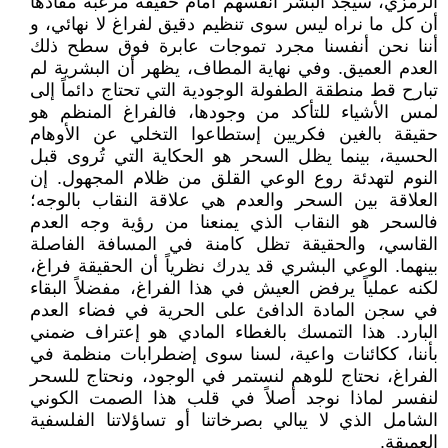
الرمزي، سيجد البشر أنفسهم أمام حقيقة مرعبة مفادها
أن كل ما نراه ليس سوى تنظيم دقيق لفراغ لا نهائي، و
أننا نحن أنفسنا مجرد تموجات عابرة فوق سطح ذلك
العدم العميق. وفي نهاية المطاف، يظهر أن البشرية لم
تبارح قط منطقة الطفولة الوجودية التي تحتاج دائماً إلى
لمس الأشياء للتأكد من وجودها، فالفراغ المنظم هو
حقيقة بالغين فكريين إستطاعوا التخلي عن الأوهام
الحسية، بينما يظل السحر هو الحكاية التي تُروى قبل
النوم لتهدئة روع الوعي القلق من ظلام المجهول. إن
العلاقة بين السحر والعدم هي علاقة النقاب بالوجه؛
فالسحر هو النقاب الذي يمنعنا من رؤية وجه العدم
القاسي، والحقيقة تظل كامنة في المسافة الفاصلة
بينهما. الوعي البشري قد يدرك نظرياً أن الحقيقة فراغ،
لكنه عملياً يرفض العيش في هذا الفراغ، مفضلاً البقاء
في سجن المادة الدافئ على الحرية في فضاء العدم
البارد. هذا التمسك بالغطاء المادي هو إعتراف ضمني
بأننا، ككائنات واعية، لسنا سوى إضطرابات منظمة في
الفراغ، نحتاج للوهم لنستمر في الوجود، ونحتاج للسحر
لنفسر لماذا نوجد أصلاً في قلب هذا الصمت الكوني
الشامل الذي لا يبالي بصرخاتنا أو تساؤلاتنا الفلسفية
العميقة.