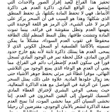
تحفيز هذا الفراغ ليُعيد إفراز الصور والأحداث التي
إمتصها من الواقع المادي. ذاكرة العدم هي ذاكرة
الأنماط، فهي لا تحفظ المادة بكتلتها، بل تحفظ المنطق
الذي شكلها؛ وهذا هو السبب في أن السحر يركز على
الرمز لا على الشيء، لأن الرمز هو اللغة الوحيدة التي
يفهمها العدم وتظل منقوشة في فراغه. بينما تموت
المادة وتتشتت طاقتها، يظل النمط المنظم لتلك الطاقة
محفوظاً في ثقوب العدم السوداء، مشكلاً ما يمكن
تسميته بالأكاشا الفلسفية أو السجل الكوني الذي لا
يمحى. العدم هنا يمتلك ذاكرة ثابتة لأنه يقع خارج حدود
الزمن المادي، فكل لحظة تمر في الوجود المادي تُسجل
فوراً في سكون العدم كإضطراب دائم في الفراغ، مما
يعني أن العدم هو الوعاء الذي يمنع الوجود من التلاشي
النهائي، موفراً غطاءً غير مرئي يحفظ جوهر الأشياء حتى
بعد زوال جلودها المادية. علاوة على ذلك، يمثل السحر
تعبيراً عن الرغبة في التواصل مع هذه الذاكرة المتعالية،
حيث يسعى الوعي البشري لإختراق الغطاء المادي
السميك للوصول إلى اليقين المخزون في العدم. إننا
نخشى النسيان أكثر مما نخشى الموت، لذا نمنح العدم
صفة الذاكرة لنشعر بالأمان الوجودي، مفترضين أن رحيلنا