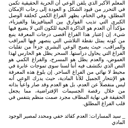
المعلم الأكبر الذي يلقن الوعي أن الحرية الحقيقية تكمن
في التحرر من قيود الشكل و العودة إلى رحاب الإمكان
المطلق. وفي الختام، يظهر الفراغ الكمي كحلقة الوصل
الكبرى التي تذيب الفوارق بين الميتافيزيقا والفيزياء،
مؤكداً أن العدم هو الذاكرة الحية للكون التي لا يضيع فيها
شيء. إن إعتبار هذا الفراغ أقصى درجات المعرفة ينبع
من كونه يمثل نقطة التلاشي التي ينصهر فيها المراقب
والمراقب، حيث يصبح الوعي البشري جزءاً من تقلبات
الفراغ التي يحاول دراستها. السحر يظل هو الحارس لهذا
الغموض، والعدم يظل هو المسرح، والفراغ الكمي هو
النص الذي نكتشف فيه أننا لسنا سوى تموجات عابرة في
محيط لا نهائي من الفراغ الساحر. إن بلوغ هذه المعرفة
هو الإنتحار الجميل للأنا المادية، حيث يدرك الوعي أنه
ليس منفصلاً عن العدم، بل هو العدم وقد صار واعياً بذاته
من خلال رقصة الجسيمات الإفتراضية، مما يجعل
الحقيقة في نهاية المطاف مجرد صمت منظم يتنفس في
قلب الفراغ المطلق.
_ سيد المسارات: العدم كقائد خفي ومحدد لمصير الوجود
المادي