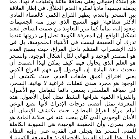
هو إمتلاء إحتمالي يغلي بطاقة هائلة وتقلبات لا تهدأ، مما
يجعله تجسيداً مادياً لفكرة العدم الخلاّق. في إطار العلاقة
بين السحر والعدم، يظهر الفراغ الكمي كالغطاء المادي
الأكثر شفافية؛ فهو النسيج الذي تبرز منه الجسيمات
وتعود إليه، تماماً كما تبرز التعاويذ من صمت الساحر لتعيد
تشكيل الواقع. إن المعرفة الكونية تصل إلى ذروتها عندما
تدرك أن الحقيقة ليست في الأشياء الملموسة، بل في
ذلك الإضطراب المنظم داخل الفراغ، حيث يصبح العدم
هو المصدر الوحيد و النهائي لكل أشكال الوجود، والسحر
هو العلم الذي يحاول فهم كيف يمكن لهذا الصمت أن
يتحدث بلغة المادة. إن الوصول إلى فهم الفراغ الكمي
يعني اختراق أعمق طبقات العدم، حيث نكتشف أن
الوجود هو مجرد صدى لتقلبات فراغية لا نهائية. السحر،
في سياقه الفلسفي، يسعى دائماً للتعامل مع الأصول،
والفيزياء الكمية بفراغها النشط تمثل أصل الأصول. هذه
المعرفة تمثل أقصى درجات الإدراك لأنها تضع الوعي
أمام مرآة الفراغ المطلق، حيث يكتشف الإنسان أن
الأمان الوجودي الذي كان يبحث عنه في صلابة المادة هو
وهم بصري، وأن الحقيقة الوحيدة هي السيولة الكاملة
للعدم. السحر هنا يتجلى في القدرة على رؤية النظام
داخل هذا الفراغ الغليظ بالإحتمالات؛ فالمعرفة الكونية لا