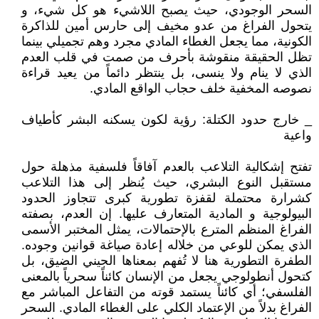
السحر الوجودي، حيث يصبح اللاشيء هو كل شيء، و
يتحول الفراغ من عدو مخيف إلى حارس أمين للذاكرة
الكونية، مما يجعل الغطاء المادي مجرد وهم تجميلي بينما
تظل الحقيقة منقوشة بأحرف من صمت في قلب العدم
الذي لا ينام ولا ينسى، بل ينتظر دائماً من يعيد قراءة
نصوصه المخفية خلف حجاب الواقع المادي.
_ خارج حدود الكتلة: رؤية لكون يسكنه البشر كأطياف
واعية
تفتح إشكالية التلاعب بالعدم آفاقاً فلسفية مذهلة حول
مستقبل النوع البشري، حيث يُنظر إلى هذا التلاعب
كشرارة محتملة لقفزة تطورية كبرى تتجاوز الحدود
البيولوجية و المادية المتعارف عليها. إن العدم، بصفته
الفراغ المنظم المترع بالإحتمالات، يمثل المختبر الأسمى
الذي يمكن للوعي من خلاله إعادة صياغة قوانين وجوده.
الطفرة التطورية هنا لا تُفهم بمعناها الجيني الضيق، بل
كتحول أنطولوجي يجعل من الإنسان كائناً سحرياً بالمعنى
الفلسفي؛ أي كائناً يستمد قوته من التفاعل المباشر مع
الفراغ بدلاً من الإعتماد الكلي على الغطاء المادي. السحر