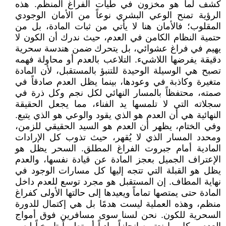
كشف لما هو مخزون في طيات الفراغ المنظم. هذه
الرؤية تمنح الوعي البشري نوعاً من الأمان الوجودي
المقلوب؛ فالأمان هنا لا يأتي من ثبات المادة، بل من
حتمية النظام الكامن في العدم، حيث ندرك أن الكون لا
يهيم في فراغ عشوائي، بل يتحرك ضمن هندسة سحرية
دقيقة يفرضها اللاشيء. التلاعب بالعدم أو محاولة فهمه
تصبح هي الوسيلة الوحيدة للتنبؤ بالمستقبل، لأن المادة
متغيرة وكاذبة في وعودها، بينما يظل العدم صادقاً في
صمته، محتفظاً بالمسار النهائي لكل نجم وكل ذرة في
سجلاته التي لا تلمسها يد الفناء، مما يجعل الحقيقة
النهائية هي أن العدم هو الذي يقود والوعي هو الذي يتبع.
وفي الختام، يظهر أن العدم هو السيد الحقيقي للزمن،
ومحدد المسار الذي لا يُقهر، حيث تذوب كل الإرادات
المادية أمام جبروت الفراغ المطلق. السحر يظل هو
الإعتراف الجميل بعجز المادة عن قيادة نفسها، والعدم
يظل هو القبلة التي تتجه إليها كل مسارات الوجود في
نهاية المطاف. إن المستقبل هو مجرد توسع للعدم داخل
المادة حتى يمتصها تماماً ويعيدها إلى حالتها الأولى كفراغ
منظم، وهذه العملية ليست هدمًا بل هي إكتمال للدورة
السحرية للكون. نحن لسنا سوى مسافرين فوق أمواج