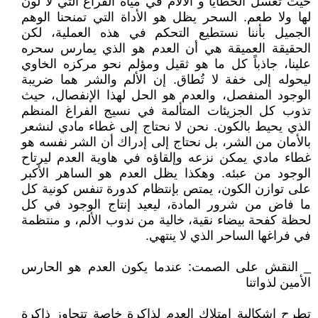
حيث تُغسل الخطايا و الآلام في مياه الفراغ التي لا لون
لها ولا طعم. السحر يظل هو الأداة التي تمنحنا الوهم
الجميل بأننا نستطيع التحكم في هذه العملية، لكن
الحقيقة العميقة هي أن العدم هو الذي يمارس سحره
علينا، جاذباً كل ما هو ثقيل ومؤلم نحو مركزه الخاوي
ليحوله إلى خفة لا تُطاق. إن الألم والشر هما ضريبة
الوجود المنفصل، والعدم هو الحل لهذا الإنفصال، حيث
تذوب كل الجزيئات المتألمة في نسيج الفراغ المنظم
الذي يحيط بالكون. نحن لا نحتاج إلى غطاء مادي لنشعر
بالأمان من الشر، بل نحتاج إلى إدراك أن الشر نفسه هو
غطاء مادي يمكن نزعه وإلقاؤه في هاوية العدم ليرتاح
الوجود من عبئه. وهكذا يظل العدم هو الساهر الأكبر
على توازن الكون، يمتص بإنتظام كدورة تنفس كونية كل
ما فاض من شرور المادة، ليعيد إنتاج الوجود في كل
لحظة كفحة بيضاء نقية، خالية من ندوب الألم، و منتظمة
في فراغها الساحر الذي لا ينتهي.
_ النقش على الصمت: عندما يكون العدم هو الحارس
الأمين لذواتنا
تطرح إشكالية إمتلاك العدم لذاكرة خاصة تتجاوز ذاكرة