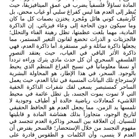
المادة تساؤلاً فلسفياً يضرب في عمق الميتافيزيقا، حيث
يُنظر إلى العدم هنا ليس كفراغ سلبي أو غياب محض، بل
كأرشيف كوني هائل ومُجرد يختزن بصمات كل ما كان
وما سيكون دون الحاجة إلى وعاء فيزيائي. إن الذاكرة
المادية، مهما بلغت عظمتها، تظل رهينة الفناء والتحلل؛
فالجزيئات و الذرات تخضع لقانون التغير المستمر، مما
يجعلها ذاكرة سائلة و غير مستقرة. أما ذاكرة العدم، فهي
ذاكرة الأثر الباقي في الغياب، حيث يعتقد التصور
الفلسفي السحري أن كل حدث مادي يترك وراءه تردداً
أو نسقاً معلوماتياً في نسيج الفراغ المنظم الذي يحيط
بالوجود. السحر، في هذا الإطار، هو المحاولة البشرية
لإسترجاع تلك البيانات المنسية في ثنايا العدم، حيث يعمل
الساحر كمستبصر يسعى لفك شفرات الذاكرة الخفية
التي لا تموت بموت الجسد، بل تظل عائمة في محيط
اللاشيء كمعادلات رياضية خالدة أو أطياف وجودية لا
تلمسها يد الزمن، مما يجعل العدم هو الحافظ الحقيقي
لتاريخ الوجود، متجاوزاً بذلك هشاشة المادة و قابليتها
للنسيان. إن العلاقة بين السحر وذاكرة العدم تتجسد في
مفهوم التجسد من خلال الإستحضار؛ فالسحر يفترض أن
العدم لا ينسى، وأن الكلمات و الطقوس قادرة على