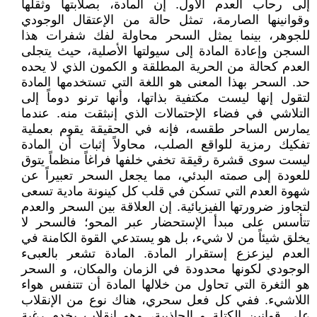
إلى رحاب العدم الأول. إن المادة، بصلابتها وثقلها
وقوانينها الصارمة، تمثل حالة من الإعتقال الوجودي
للجوهر، بينما يمثل السحر محاولة لفك شفرات هذا
السجن وإعادة المادة إلى سيولتها الأصلية، حيث يتجلى
العدم كحالة من الحرية المطلقة و الكمون الذي لا يحده
حد. السحر بهذا المعنى هو اللغة التي تستخدمها المادة
لتقول إنها ليست مكتفية بذاتها، وأنها ترنو دوماً إلى
التلاشي في فضاء الإحتمالات الذي إنبثقت منه. عندما
يمارس الساحر طقسه، فإنه في الحقيقة يقوم بعملية
تفكيك رمزية للواقع الصلب، محاولاً إثبات أن المادة
ليست سوى قشرة رقيقة تخفي خلفها فراغاً منظماً يتوق
للعودة إلى صمته البدئي، مما يجعل السحر تعبيراً عن
شهوة العدم التي تسكن في قلب كل كينونة مادية تسعى
لتجاوز ضرورتها الفيزيائية. إن العلاقة بين السحر والعدم
تتأسس على مبدأ الإستحضار عبر المحو؛ فالسحر لا
يخلق شيئاً من لا شيء، بل هو يستدعي القوة الكامنة في
العدم ليزعزع إستقرار المادة. المادة تشعر بالعبىء
الوجودي لكونها محدودة في الزمان والمكان، و السحر
هو الثغرة التي تحاول من خلالها المادة أن تتنفس هواء
اللاشيء. ففي كل فعل سحري، هناك نوع من الإنقلاب
على قوانين الكتلة و الجاذبية، وهو إنقلاب يخدم رغبة