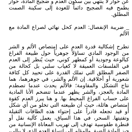
عن حوار لا ينتهي بين سكون العدم و ضجيج المادة، حوار
يطمح فيه الضجيج دائماً للعودة إلى سكينة الصمت
المطلق.
_ ضريبة الإنفصال: العدم كحل نهائي لصراع المادة مع
الألم
تطرح إشكالية قدرة العدم على إمتصاص الألم و الشر
من الوجود المادي تساؤلاً جوهرياً حول طبيعة الفراغ
كبالوعة وجودية أو كمطهر كوني، حيث يُنظر إلى العدم
في الفلسفات العميقة لا كغياب سلبي بل كحالة من
الصفر المطلق التي تملك القدرة على تحييد كل كثافة
شعورية أو أخلاقية. إن الألم والشر، في جوهرهما، هما
نتاج التشكل والمقاومة؛ فالألم يحدث عندما تصطدم
المادة بالعجز، والشر يظهر عندما تتضخم الأنا المادية
على حساب الفراغ المحيط بها. و هنا يبرز العدم كقوة
إمتصاص هائلة، حيث أن طبيعته التي تخلو من أي شكل
أو قيد تجعله قادراً على إحتواء هذه الطاقات الثقيلة
وتفتيتها. السحر، في هذا السياق، يعمل كآلية نقل أو
قنطرة طقوسية تهدف إلى تهريب المعاناة الإنسانية من
حيز المادة الضيق والمؤلم إلى إتساع العدم الذي لا يبالي،