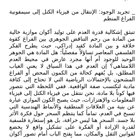
_ تجريد الوجود: الإنتقال من فيزياء الكتل إلى سيمفونية
الفراغ المنظم
تنبثق إشكالية قدرة العدم على توليد أكوان موازية خالية
من المادة من رحم التناقض الجوهري بين الفراغ كقوة
خلاقة و بين المادة كقيد إدراكي، حيث يطرح الفكر
الفلسفي المعاصر تساؤلاً مفصلياً؛ هل المادة هي الجوهر
الوحيد للوجود أم أنها مجرد عارض في محيط العدم
اللامتناهي؟ إن العدم في هذا السياق لا يعني الغياب
المطلق، بل يُفهم كحالة من الكمون المحض أو الفراغ
المشحون بالإحتمالات الرياضية التي لا تحتاج إلى كثافة
مادية لتكتسب صفة الواقعية. ففي اللحظة التي نتصور
فيها كوناً بلا مادة، نحن ننتقل من فيزياء الكتل إلى فيزياء
المعلومات والإهتزازات، حيث يصبح الكون الموازي عبارة
عن بنية من العلاقات المنطقية والأنماط الهندسية التي
تسبح في العدم، تماماً كما ينتظم السحر حول فكرة الأثر
بلا جسد. السحر هنا ليس خرافة، بل هو إستعارة فلسفية
لقدرة الإرادة أو الفكرة على تشكيل واقع لا يخضع
لقوانين الثقل والمكان، مما يفتح الباب أمام تصور أكوان