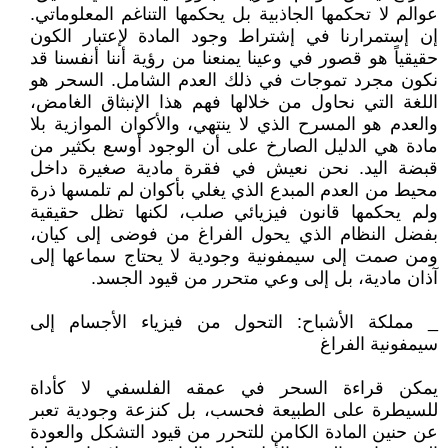
عوالم لا تحكمها الجاذبية بل يحكمها التناغم المعلوماتي.
إن إستمرارنا في إشتراط وجود المادة لإعتبار الكون
حقيقياً هو قصور في وعينا يمنعنا من رؤية أننا أنفسنا قد
نكون مجرد تموجات في ذلك العدم الشامل. السحر هو
اللغة التي نحاول من خلالها فهم هذا الإنبثاق الغامض،
والعدم هو المسرح الذي لا ينتهي، والأكوان الموازية بلا
مادة هي الدليل الصارخ على أن الوجود أوسع بكثير من
قبضة اليد. نحن نعيش في فقرة مادية صغيرة داخل
محيط من العدم المبدع الذي يغلي بأكوان لم تلمسها ذرة
ولم يحكمها قانون فيزيائي صلب، لكنها تظل حقيقية
بفضل النظام الذي يحول الفراغ من فوضى إلى كيان،
ومن صمت إلى سيمفونية وجودية لا يحتاج سماعها إلى
آذان مادية، بل إلى وعي متحرر من قيود الجسد.
_ مملكة الأشباح: التحول من فيزياء الأجسام إلى
سيمفونية الفراغ
يمكن قراءة السحر في عمقه الفلسفي لا كأداة
للسيطرة على الطبيعة فحسب، بل كنزعة وجودية تعبر
عن حنين المادة الكامن للتحرر من قيود التشكل والعودة