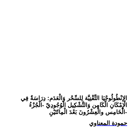
الِإنْطُولُوجْيَا التِّقْنِيَّة لِلسِّحْر وَالْعَدَم: دِرَاسَةٌ فِي
الْإِمْكَانِ الْكَامِن وَالتَّشْكِيل الْوُجُودِيّ -الْجُزْءُ
الْخَامِس والْعِشْرُونَ بَعْدَ الْمِائَتَيْنِ-
حمودة المعناوي