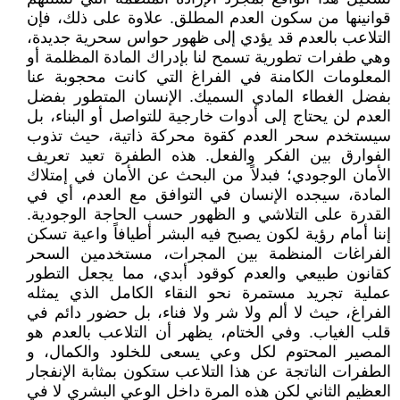
قوانينها من سكون العدم المطلق. علاوة على ذلك، فإن
التلاعب بالعدم قد يؤدي إلى ظهور حواس سحرية جديدة،
وهي طفرات تطورية تسمح لنا بإدراك المادة المظلمة أو
المعلومات الكامنة في الفراغ التي كانت محجوبة عنا
بفضل الغطاء المادي السميك. الإنسان المتطور بفضل
العدم لن يحتاج إلى أدوات خارجية للتواصل أو البناء، بل
سيستخدم سحر العدم كقوة محركة ذاتية، حيث تذوب
الفوارق بين الفكر والفعل. هذه الطفرة تعيد تعريف
الأمان الوجودي؛ فبدلاً من البحث عن الأمان في إمتلاك
المادة، سيجده الإنسان في التوافق مع العدم، أي في
القدرة على التلاشي و الظهور حسب الحاجة الوجودية.
إننا أمام رؤية لكون يصبح فيه البشر أطيافاً واعية تسكن
الفراغات المنظمة بين المجرات، مستخدمين السحر
كقانون طبيعي والعدم كوقود أبدي، مما يجعل التطور
عملية تجريد مستمرة نحو النقاء الكامل الذي يمثله
الفراغ، حيث لا ألم ولا شر ولا فناء، بل حضور دائم في
قلب الغياب. وفي الختام، يظهر أن التلاعب بالعدم هو
المصير المحتوم لكل وعي يسعى للخلود والكمال، و
الطفرات الناتجة عن هذا التلاعب ستكون بمثابة الإنفجار
العظيم الثاني لكن هذه المرة داخل الوعي البشري لا في