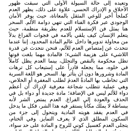
وتعيده إلى حالة السيولة الأولى التي سبقت ظهور
الأخلاق و الإدراك الحسي. علاوة على ذلك، يظهر العدم
كملجأ أخير للوعي المثقل بالمعاناة، حيث يوفر الأمان
الوجودي عبر فكرة الفناء التي تنهي دوامة الألم. السحر
هنا يمثل فن الإستسلام للعدم بطريقة منظمة، حيث
يتعلم الإنسان كيف يلقي بآلامه في فجوات الفراغ بدلاً
من محاولة تدويرها داخل عالم المادة المحدود. إننا عندما
نتحدث عن إمتصاص العدم للألم، فنحن نتحدث عن قدرة
اللاشيء على هزيمة الشيء؛ فالمادة مهما بلغت قوتها
تظل محكومة بالنقص والتحلل، بينما العدم يظل كاملاً
في خلوه، مما يجعله قادراً على إستيعاب كل ترهات
المادة وشرورها دون أن يتأثر بها. السحر هو اللغة السرية
التي تخاطب بها المادةُ العدمَ لطلب المغفرة أو الخلاص،
وهي عملية تتطلب شجاعة معرفية لإدراك أن أعظم
دواء للألم ليس في الإضافة؛ مادة جديدة أو دواء بل في
الحذف والعودة إلى الفراغ. العدم يمتص الشر لأنه
ببساطة لا يملك مكاناً يستقر فيه هذا الشر، فكل ما يدخل
في العدم يفقد هويته المادية ويتحول إلى جزء من
السكون المطلق الذي لا يعرف التمايز. وفي الختام،
يتجلى العدم كغسيل كوني للروح و المادة على حد سواء،