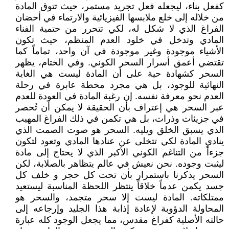
كفعل بناء، ليجعله فعل تجريد مستمر، حيث تتوق المادة
من خلاله إلى خلع ملابسها الفيزيائية والارتماء في أحضان
الفراغ الذي لا شكل له، لكي تتحرر من حتمية الفناء
المادي وتدخل في خلود العدم المنظم، حيث تكون
الأشياء موجودة وغير موجودة في آن واحد، تماماً كما
تقتضي أعمق أسرار السحر الكوني. وفي الختام، يظهر
السحر كشهادة حية على أن المادة ليست هي الغاية
النهائية للوجود، بل هي مجرد محطة عابرة في رحلة
العدم نحو معرفة نفسه. إن رغبة المادة في العودة للعدم
عبر السحر هي إعتراف بأن الحقيقة لا يمكن أن تُحصر
في جزيئات وذرات، بل هي تكمن في ذلك الفراغ المهيب
الذي يسبق الخلق ويليه. السحر هو صوت الصمت الذي
ينادي المادة لكي تتخلى عن عنادها المادي وتعود لتكون
جزءاً من التناغم الكوني الأكبر الذي لا يحتاج إلى مادة
ليثبت وجوده. نحن نعيش في عالم يتظاهر بالصلابة، لكن
السحر يذكرنا باستمرار بأن تحت كل حجر و خلف كل
جسد يكمن عدماً خلاقاً ينتظر اللحظة المناسبة ليستعيد
ممتلكاته. المادة ليست إلا سحر متجمد، والسحر هو
المحاولة الدؤوبة لإعادة إذابة هذا الجليد وإرجاعه إلى
حالته الأصلية كفراغ مقدس، مما يجعل الوجود كله عبارة