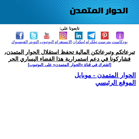
تابعونا على:
بودكاست
بنترست
تيلكرام
لينكدإن
الانستغرام
اليوتيوب
التويتر
الفيسبوك
تبرعاتكم وتبرعاتكن المالية تحفظ استقلال الحوار المتمدن،
فشاركونا في دعم استمرارية هذا الفضاء اليساري الحر
[اشترك في قناة ‫«الحوار المتمدن» على اليوتيوب]
الحوار المتمدن - موبايل
الموقع الرئيسي