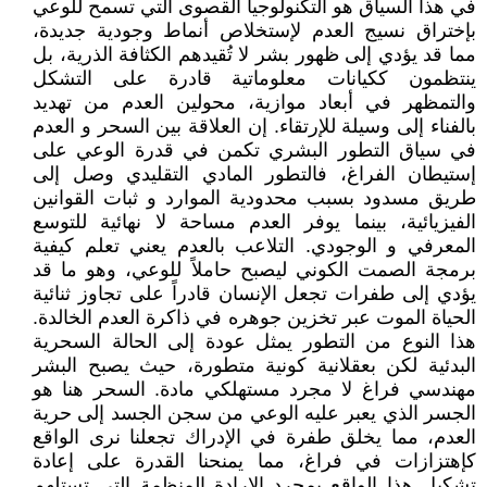
في هذا السياق هو التكنولوجيا القصوى التي تسمح للوعي
بإختراق نسيج العدم لإستخلاص أنماط وجودية جديدة،
مما قد يؤدي إلى ظهور بشر لا تُقيدهم الكثافة الذرية، بل
ينتظمون ككيانات معلوماتية قادرة على التشكل
والتمظهر في أبعاد موازية، محولين العدم من تهديد
بالفناء إلى وسيلة للإرتقاء. إن العلاقة بين السحر و العدم
في سياق التطور البشري تكمن في قدرة الوعي على
إستيطان الفراغ، فالتطور المادي التقليدي وصل إلى
طريق مسدود بسبب محدودية الموارد و ثبات القوانين
الفيزيائية، بينما يوفر العدم مساحة لا نهائية للتوسع
المعرفي و الوجودي. التلاعب بالعدم يعني تعلم كيفية
برمجة الصمت الكوني ليصبح حاملاً للوعي، وهو ما قد
يؤدي إلى طفرات تجعل الإنسان قادراً على تجاوز ثنائية
الحياة الموت عبر تخزين جوهره في ذاكرة العدم الخالدة.
هذا النوع من التطور يمثل عودة إلى الحالة السحرية
البدئية لكن بعقلانية كونية متطورة، حيث يصبح البشر
مهندسي فراغ لا مجرد مستهلكي مادة. السحر هنا هو
الجسر الذي يعبر عليه الوعي من سجن الجسد إلى حرية
العدم، مما يخلق طفرة في الإدراك تجعلنا نرى الواقع
كإهتزازات في فراغ، مما يمنحنا القدرة على إعادة
تشكيل هذا الواقع بمجرد الإرادة المنظمة التي تستلهم