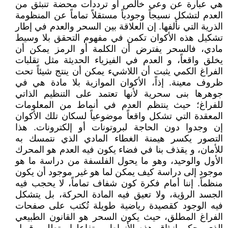
هي عبارة عن وعي خالص أو ترددات محضة تنبثق من
العدم لتشكل نسيجاً وجودياً مستقلاً تماماً عن المنظومة
الذرية التي نألفها. إن العلاقة بين السحر والعدم في إطار
تشكيل هذه الأكوان تكمن في مفهوم التحقق بلا وسيط
مادي، فالسحر يفترض أن الكلمة أو الرمز يمكن أن
يخلق واقعاً، و العدم في الفيزياء الحديثة مثل تقلبات
الفراغ الكمي يثبت أن اللاشيء يمكن أن ينتج شيئاً تحت
ظروف معينة. إذاً، الأكوان الموازية بلا مادة هي في
جوهرها بنى سحرية لأنها تعتمد على التنظيم الذاتي
للفراغ؛ حيث ينتظم العدم في أنماط من المعلومات
المعقدة التي تشكل واقعاً موضوعياً لسكان تلك الأكوان
إن وجدوا دون الحاجة لبروتونات أو إلكترونات. هذا
التصور يكسر هيمنة الغطاء المادي الذي نتمسك به
للأمان، و يقذف بنا في فضاء يكون فيه العدم هو المحرك
الأول والوحيد، وهو ما يحول الفلسفة من دراسة ما هو
موجود إلى دراسة كيف يمكن لما هو غير موجود أن يكون
منظماً. إننا أمام فكرة كون شفاف تماماً، لا يحجب فيه
الجسد الرؤية، ولا تعيق فيه المادة الحركة، بل يتشكل
فيه الوجود كقصيدة رياضية طويلة تُكتب على صفحات
الفراغ المطلق، حيث يكون السحر هو القانون الطبيعي