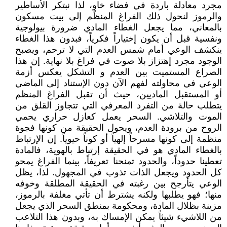
مجرد معادلة باردة في فضاء خاوٍ، لذا نبتكر الأساطير
والرموز لنحول ذلك الفراغ المنظم إلى بيت مسكون
بالمعاني، مما يجعل الغطاء المادي ضرورة بيولوجية
ونفسية قبل أن يكون إختياراً فكرياً، فبدون هذا الغطاء
ينكشف الوعي أمام شمس العدم التي لا ترحم، ويصبح
الوجود مجرد إهتزاز بلا صوت في فراغ بلا نهاية. إن هذا
الصراع المستميت بين العدم و التشكل يعكس أزمة
الوعي في محاولته لفهم الآن دون الإستناد إلى الماضي
أو المستقبل الماديين، حيث أن تقبل الفراغ المنظم
يتطلب حالة من التفرد المعرفي التي تتجاوز القلق من
الموت والتلاشي. السحر يعمل كعازل حراري يحمي
الروح من برودة العدم، ويحول الحقيقة من كونها فجوة
منظمة إلى كونها مسرحاً إلهياً أو كوناً حيوياً. إن الإرتباط
بالغطاء المادي هو في الحقيقة إرتباط بالهوية، فالمادة
تعطينا حدوداً، والحدود تمنحنا تعريفاً، بينما الفراغ يمحو
كل الحدود ويجعل الذات تذوب في المجهول. لذا، يظل
الوعي يتأرجح بين رغبته في الحقيقة المطلقة وخوفه
منها؛ فهو يطلبها ولكنه يشترط أن تأتي مغلفة بالرموز،
مزينة بظلال المادة، ومحكومة بمنطق السحر الذي يجعل
من اللاشيء شيئاً يمكن الإمساك به، وبدون هذا التلاعب