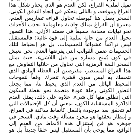
تميل لملىء الفراغ، لكن العدم هو الذي يختار شكل هذا
الفراغ وموقعه، و بالتالي يتحكم في إتجاه التدفق الكوني.
السحر يعمل هنا كبوصلة تحاول قراءة تضاريس العدم،
معتبرة أن الفراغ يمتلك جاذبية معلوماتية تجذب الأحداث
نحو نهايات محددة مسبقاً في صمته الأزلي. هذا التصور
يحول العدم من حالة سلبية إلى قوة غائية؛ فالمستقبل
ليس تراكماً عشوائياً للجسيمات، بل هو إنضباط لتلك
الجسيمات ضمن القوالب التي يفرضها العدم. نحن نعيش
في كون يُمنح مساره من قبل اللاشيء، حيث يمثل
السحر اللغة الرمزية التي نحاول من خلالها التفاوض مع
هذا الفراغ المسيطر، مفترضين أن الغطاء المادي الذي
نتمسك به ليس سوى قشرة تتحرك وفقاً لتموجات
المحيط الهائل من العدم الذي يحيط بنا، مما يجعل
التطور الكوني رحلة عودة منظمة نحو نقطة السكون
التي إنطلق منها كل شيء. علاوة على ذلك، يمثل العدم
الذاكرة المستقبلية للكون، بمعنى أن كل الإحتمالات التي
لم تتحقق بعد موجودة بالفعل كأنماط ساكنة في الفراغ،
و إنتظار تحققها هو مجرد مسألة وقت مادي. السحر في
جوهره هو فن إستنزال هذه الأنماط من العدم إلى
الواقع، مما يوحي بأن المستقبل ليس خلقاً جديداً بل هو