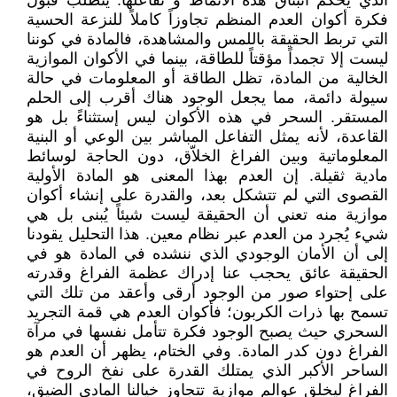
الذي يحكم انبثاق هذه الأنماط و تفاعلها. يتطلب قبول
فكرة أكوان العدم المنظم تجاوزاً كاملاً للنزعة الحسية
التي تربط الحقيقة باللمس والمشاهدة، فالمادة في كوننا
ليست إلا تجمداً مؤقتاً للطاقة، بينما في الأكوان الموازية
الخالية من المادة، تظل الطاقة أو المعلومات في حالة
سيولة دائمة، مما يجعل الوجود هناك أقرب إلى الحلم
المستقر. السحر في هذه الأكوان ليس إستثناءً بل هو
القاعدة، لأنه يمثل التفاعل المباشر بين الوعي أو البنية
المعلوماتية وبين الفراغ الخلاّق، دون الحاجة لوسائط
مادية ثقيلة. إن العدم بهذا المعنى هو المادة الأولية
القصوى التي لم تتشكل بعد، والقدرة على إنشاء أكوان
موازية منه تعني أن الحقيقة ليست شيئاً يُبنى بل هي
شيء يُجرد من العدم عبر نظام معين. هذا التحليل يقودنا
إلى أن الأمان الوجودي الذي ننشده في المادة هو في
الحقيقة عائق يحجب عنا إدراك عظمة الفراغ وقدرته
على إحتواء صور من الوجود أرقى وأعقد من تلك التي
تسمح بها ذرات الكربون؛ فأكوان العدم هي قمة التجريد
السحري حيث يصبح الوجود فكرة تتأمل نفسها في مرآة
الفراغ دون كدر المادة. وفي الختام، يظهر أن العدم هو
الساحر الأكبر الذي يمتلك القدرة على نفخ الروح في
الفراغ ليخلق عوالم موازية تتجاوز خيالنا المادي الضيق،