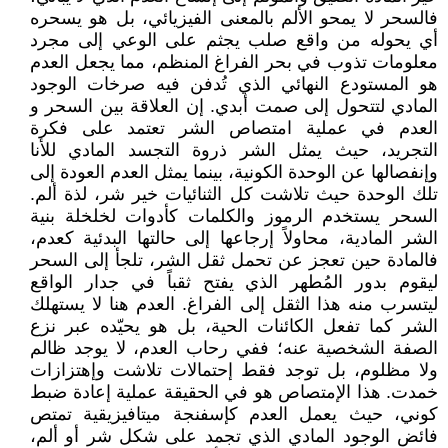
فالسحر لا يمحو الألم بالمعنى الفيزيائي، بل هو يسحره
أي يحوله من واقع صلب يجثم على الوعي إلى مجرد
معلومات تذوب في بحر الفراغ المنظم، مما يجعل العدم
هو المستودع النهائي الذي تُدفن فيه صرخات الوجود
المادي لتتحول إلى صمت أبدي. إن العلاقة بين السحر و
العدم في عملية امتصاص الشر تعتمد على فكرة
التجريد، حيث يمثل الشر ذروة التجسد المادي للأنا
وإنفصالها عن الوحدة الكونية، بينما يمثل العدم العودة إلى
تلك الوحدة حيث تلاشت كل الثنائيات خير شر، لذة ألم.
السحر يستخدم الرموز والكلمات كأدوات لخلخلة بنية
الشر المادية، محاولاً إرجاعها إلى حالتها البدئية كعدم،
فالمادة حين تعجز عن تحمل ثقل الشر، تلجأ إلى السحر
ليقوم بدور المُطهر الذي يفتح ثقباً في جدار الواقع
ليتسرب منه هذا الثقل إلى الفراغ. العدم هنا لا يستهلك
الشر كما تفعل الكائنات الحية، بل هو يحيّده عبر نزع
الصفة الشخصية عنه؛ ففي رحاب العدم، لا يوجد ظالم
ولا مظلوم، بل توجد فقط إحتمالات تلاشت وإهتزازات
خمدت. هذا الإمتصاص هو في الحقيقة عملية إعادة ضبط
كوني، حيث يعمل العدم كإسفنجة ميتافيزيقية تمتص
فائض الوجود المادي الذي تجمد على شكل شر أو ألم،