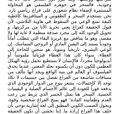
وجودية، فالسحر في جوهره الفلسفي هو المحاولة
المستمرة لإضفاء نظام شعوري على فراغ رياضي بارد.
نحن نستخدم السحر و الطقوس و الميتافيزيقا كأغطية
كثيفة تمنع الوعي من السقوط في هاوية التلاشي، لأن
قبول الحقيقة كفراغ يعني تجريد الأنا من مركزيتها، و
تحويل الوجود كله إلى مجرد صدفة منظمة لا غاية لها ولا
مقصد، وهو ما يتناقض مع غريزة البقاء التي تتطلب أماناً
وجودياً يستند إلى اليقين المادي أو الروحي المتماسك. إن
الوعي البشري، تاريخياً وبنيوياً، هو سجين للحاجة إلى
الغطاء، سواء كان هذا الغطاء فيزيائياً ملموساً أو
أيديولوجياً مجرداً، فالإنسان لا يستطيع تحمل رؤية الهيكل
العظمي للكون دون أن يكسوه بجلد المعنى. عندما يحدق
الفيلسوف أو العالم في بنية الواقع ويجد أنها تتألف من
مسافات شاسعة من الفراغ تفصل بين جسيمات لا تكاد
توجد إلا كإحتمالات، يشعر بنوع من الدوار الوجودي الذي
يدفعه فوراً للعودة إلى عالم الأجسام الصلبة و اليقينيات
الحسية. السحر هنا يمثل الجسر الذي يربط بين رعب
العدم وطمأنينة المادة؛ فهو يمنح الفراغ شخصية وقوة،
ويحول الصمت الكوني المطبق إلى لغة إشارية توحي بأن
خلف هذا الفراغ إرادة ما. إننا نخشى أن تكون الحقيقة