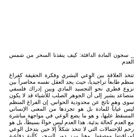
_ سجون المادة الدافئة: كيف ينقذنا السحر من شمس
العدم
تتخذ العلاقة بين الوعي البشري وفكرة الحقيقة كفراغ
منظم طابعاً تراجيدياً، حيث يجد العقل نفسه محاصراً بين
نزوع فطري نحو التجسيد المادي وبين إدراك فلسفي
متصاعد يشير إلى أن الجوهر الصلب للأشياء قد لا يكون
سوى وهم ناتج عن محدودية الحواس. إن الفراغ المنظم
ليس غياباً للمادة بل هو تجردها من المعنى الإنساني
المسقط عليها، و هو ما يضع الوعي في مواجهة مباشرة
مع العدم كحالة بدئية. هذا العدم ليس خواءً بسيطاً، بل هو
رحم للإحتمالات التي لا تتخذ شكلاً إلا حين يتدخل الوعي
لمراقبتها ووصفها. وهنا يبرز دور السحر كآلية دفاعية