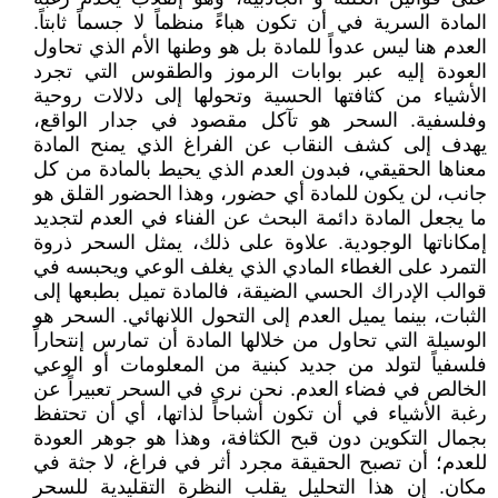
المادة السرية في أن تكون هباءً منظماً لا جسماً ثابتاً.
العدم هنا ليس عدواً للمادة بل هو وطنها الأم الذي تحاول
العودة إليه عبر بوابات الرموز والطقوس التي تجرد
الأشياء من كثافتها الحسية وتحولها إلى دلالات روحية
وفلسفية. السحر هو تآكل مقصود في جدار الواقع،
يهدف إلى كشف النقاب عن الفراغ الذي يمنح المادة
معناها الحقيقي، فبدون العدم الذي يحيط بالمادة من كل
جانب، لن يكون للمادة أي حضور، وهذا الحضور القلق هو
ما يجعل المادة دائمة البحث عن الفناء في العدم لتجديد
إمكاناتها الوجودية. علاوة على ذلك، يمثل السحر ذروة
التمرد على الغطاء المادي الذي يغلف الوعي ويحبسه في
قوالب الإدراك الحسي الضيقة، فالمادة تميل بطبعها إلى
الثبات، بينما يميل العدم إلى التحول اللانهائي. السحر هو
الوسيلة التي تحاول من خلالها المادة أن تمارس إنتحاراً
فلسفياً لتولد من جديد كبنية من المعلومات أو الوعي
الخالص في فضاء العدم. نحن نرى في السحر تعبيراً عن
رغبة الأشياء في أن تكون أشباحاً لذاتها، أي أن تحتفظ
بجمال التكوين دون قبح الكثافة، وهذا هو جوهر العودة
للعدم؛ أن تصبح الحقيقة مجرد أثر في فراغ، لا جثة في
مكان. إن هذا التحليل يقلب النظرة التقليدية للسحر