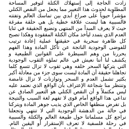
زادت الحاجة إلى إستهلاك الكتلة لتوفير المساحة
المطلوبة لحدوث هذا التغيير مما يجعل من النقص الكتلي
مؤشراً حيوياً على صراع أبدي بين تماسك العالم وتفتته
فالسببية هنا ليست علاقة خطية بل هي حلقة مفرغة
حيث لا يعرف المبدأ من المنتهى وتضيع الحقيقة في ثنايا
العدم الذي يتمدد ليأخذ مكان الكتلة المفقودة وهكذا تصبح
كل ظاهرة سحرية في حقيقتها عملية إعادة ترتيب
للفوضى الوجودية الناتجة عن تآكل المادة وهذا الفهم
يحررنا من وهم السيطرة على القوانين الطبيعية و
يكشف لنا أننا نعيش في عالم تملؤه الثقوب الوجودية
التي يتركها السحر خلفه وهي ثقوب لا تزال تتسع كلما
تجاهلنا حقيقة أن المادة ليست سوى جزء من معادلة أكبر
بكثير تشمل العدم و السحر وتوازنات لا تزال غامضة
وتنتظر منا شجاعة الإعتراف بأن الواقع الذي نعتمد عليه
ليس مكتملاً و أن النقص الكتلي هو التعبير الصادق عن
تداعي هذا الواقع أمام قوى لا تفهم لغة السبب والنتيجة
بل تفرض منطقها الخاص الذي يذيب جوهر المادة ويتركنا
في حالة من الدهشة الوجودية التي لا تنتهي وتجعلنا
نراجع كل مسلماتنا حول طبيعة العالم والكتلة والسببية
في رحلة فلسفية لا تعرف الإستقرار أو اليقين التام.