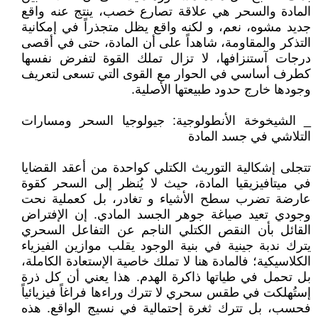
المادة والسحر هي علاقة تصارع خصب، ينتج عنه واقع
جديد مشوه، نعم، و لكنه واقع يظل متجذراً في إمكانية
التذكر والمقاومة، شاهداً على أن المادة، حتى في أقصى
درجات آستنزافها، لا تزال تملك القوة لتفرض نفسها
كطرف أساسي في الحوار مع القوى التي تسعى لتعريف
وجودها خارج حدود طبيعتها الأصلية.
_ الشيخوخة الأنطولوجية: جيولوجيا السحر ومسارات
التلاشي في جسد المادة
تتجلى إشكالية التوريث الكتلي كواحدة من أعقد القضايا
في ميتافيزيقيا المادة، حيث لا يُنظر إلى السحر كقوة
عارضة تضرب سطح الأشياء و تغادر، بل كعملية نحت
وجودي تعيد صياغة جوهر الجسد المادي. إن الإفتراض
القائل بأن النقص الكتلي الناجم عن التفاعل السحري
يترك ندبة جينية في بنية الوجود يقلب موازين الفيزياء
الكلاسيكية؛ فالمادة هنا لا تملك خاصية الإستعادة الكاملة،
بل تحمل في طياتها ذاكرة الهدم. هذا يعني أن كل ذرة
إستُهلكت في طقس سحري لا تترك وراءها فراغاً فيزيائياً
فحسب، بل تترك ثغرة إحتمالية في نسيج الواقع. هذه