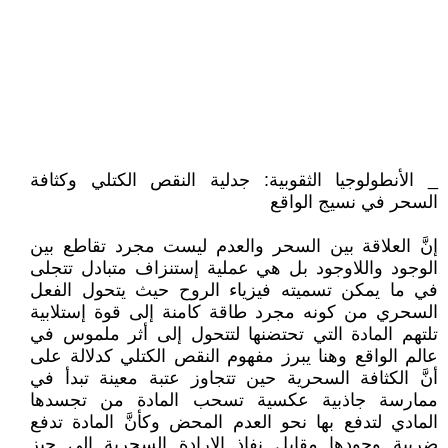
_ الأنطولوجيا الثقوبية: جدلية النقص الكتلي وكثافة
السحر في نسيج الواقع
إنَّ العلاقة بين السحر والعدم ليست مجرد تقاطع بين
الوجود واللاوجود بل هي عملية إستنزاف متبادل تتجلى
في ما يمكن تسميته فيزياء الروح حيث يتحول الفعل
السحري من كونه مجرد طاقة كامنة إلى قوة إستلابية
تلتهم المادة التي تحتضنها لتتحول إلى أثر ملموس في
عالم الواقع وهنا يبرز مفهوم النقص الكتلي كدلالة على
أنَّ الكثافة السحرية حين تتجاوز عتبة معينة تبدأ في
ممارسة جاذبية عكسية تسحب المادة من تجسدها
المادي لتدفع بها نحو العدم المحض وكأنَّ المادة تدفع
ضريبة وجودها مقابل نفاذ الإرادة السحرية إلى حيز