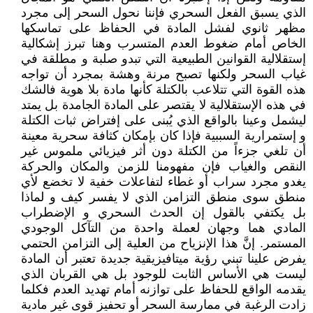
الذي يسبق الفعل السحري فإننا نحول السحر إلى مجرد
مظهر ثانوي لفشل المادة في الحفاظ على تماسكها
الخاص أمام ضغوط العدم المتسرب وهنا تبرز إشكالية
إستقلالية القوانين الطبيعية التي تبدو صلبة و مطلقة في
غياب السحر ولكنها تصبح مرنة وهشة بمجرد أن تواجه
هذه القوة التي تتلاعب بالكتلة كأنها مادة بلا هوية فالشك
في هذه الإستقلالية لا يقتصر على المادة الجامدة بل يمتد
ليشمل وعينا بالواقع الذي يُبنى على إفتراض ثبات الكتلة
و إستمرارية السببية فإذا كان بإمكان كثافة سحرية معينة
أن تلغي جزءاً من الكتلة دون أثر فيزيائي ملموس غير
النقص والغياب فإن مفهومنا للزمن والمكان والحركة
يغدو مجرد سراب أو غطاء لتفاعلات خفية لا تخضع لأي
منطق سوى منطق التزامن الذي لا يفسر كيف و لماذا
بل يكتفي بالقول إن الحدث السحري و الإضطراب
المادي هما وجهان لعملة واحدة من التآكل الوجودي
المستمر. إنَّ هذا الإنزياح من العلية إلى التزامن الحتمي
يفرض علينا تبني رؤية ميتافيزيقية جديدة تعتبر أن المادة
ليست هي الأساس الثابت للوجود بل هي القربان الذي
يقدمه الواقع للحفاظ على توازنه أمام تهديد العدم فكلما
زادت الرغبة في ممارسة السحر أو تحفيز قوى غير مادية