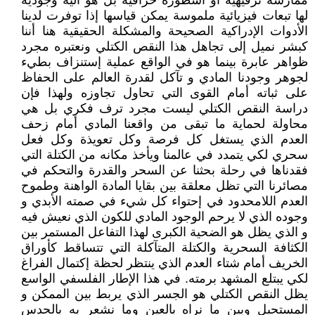
ممارسة ترفيهية أو أسطورة خرافية بل هو آلية وجودية
لها تبعات فيزيائية ملموسة يمكن قياسها إذا توفرت لدينا
الأدوات الإدراكية الصحيحة والمشكلة الحقيقية هنا أننا
كبشر نميل إلى تجاهل هذا النقص الكتلي ونعتبره مجرد
ظواهر عابرة بينما هو في الواقع عملية إستنزاف بطيء
لجوهر وجودنا المادي و تآكل لقدرة العالم على الحفاظ
على ثباته أمام القوى التي تحاول تجاوزه ولهذا فإن
دراسة النقص الكتلي ليست مجرد ترف فكري بل هي
محاولة لحماية ما تبقى من واقعنا المادي أمام زحف
العدم الذي يستغل كل فرصة وكل تعويذة وكل فعل
سحري لكي يتمدد في عالمنا ويأخذ مكانه من الكتلة التي
فقدناها في رحلة بحثنا عن السحر والقدرة والتحكم في
مصائرنا التي تظل معلقة بين بقايا المادة الواهنة وطموح
العدم اللامحدود في إحتواء كل شيء في صمته الأبدي و
وجوده الذي لا يرحم الوجود المادي للكون الذي نعيش فيه
و الذي يظل هو الضحية الكبرى لهذا التفاعل المستمر بين
الكثافة السحرية والكتلة المتآكلة التي تتساقط كأوراق
الخريف أمام شتاء العدم الذي ينتظر لحظة إكتمال الفراغ
لكي يبتلع المشهد برمته. في هذا الإطار الفلسفي الواسع
يظل النقص الكتلي هو الجسر الذي يربط بين الممكن و
المستحيل وبين ما نراه بالعين وما نشعر به بالحدس