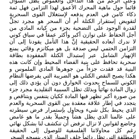
وعلى الرغم من هذا التداخل والغموض يظل السؤال
قائماً حول ماهية المحرك الأعمق لهذا التزامن فهل ثمة
ذكاء كامن في العدم يدفعه لإستغلال القوى السحرية
لتقويض إستقرار الكتلة أم أن السحر هو مجرد تجلٍّ
لقدرة الوجود على التضحية بجزء من كيانه المادي من
أجل الحفاظ على توازن أكبر وأكثر عمقاً في سياق كوني
لا ندرك أبعاده الحقيقية إنَّ هذا التأمل يقودنا إلى أن
التزامن الحتمي ليس صدفة بل هو ميكانزم وقائي يمنع
الإنهيار الشامل عبر إستبدال الكتلة المفقودة بطاقة
سحرية تحافظ على بنية الفضاء المحيط وإن كانت هذه
البنية قد فقدت جزءاً من جوهرها المادي الملموس و
هكذا يصبح النقص الكتلي هو الضريبة التي يفرضها النظام
الكوني للسماح بحدوث الخوارق دون أن يؤدي ذلك إلى
زوال المادة نهائياً وبذلك تظل السببية التقليدية مجرد جزء
من صورة أكبر تظهر فيها المادة ككيان يتنفس ويتناقص و
يتجدد في إطار علاقة معقدة بين القوى السحرية والعدم
الذي يحيط بكل شيء ويحاول بإستمرار فرض سيطرته
على عالمنا الذي يظل هشاً وجميلاً بقدر ما هو غامض
وخاضع لقوانين لا تزال ترفض أن تنكشف لنا بشكل نهائي
رغم كل محاولاتنا الفلسفية للوصول إلى الحقيقة
المطلقة التي تظل دائماً خلف الستار الذي ينسجه السحر