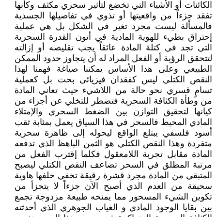
الكائنات أو الأشياء التي تخضع لتأثير سحري مكثف وكأنها
تفقد جزءاً من واقعيتها أو تذوي في تفاصيلها الجسدية
فالمسألة ليست مجرد تغير في الشكل بل هي عملية
إحتراق بطيء للهوية المادية في أتون القدرة السحرية
التي تجد في كتلة المادة عائقاً يجب تقليصه أو إزالته
لتتحقق الرؤية أو الفعل المراد له أن يتجاوز حدود الممكن
الطبيعي وعلى هذا الأساس يمكننا صياغة فهمنا لهذا
النقص الكتلي ليس كفقدان فيزيائي بحت بل كعملية
تسامٍ قسري نحو حالة من اللاشيء حيث تعاني المادة
من وطأة الكثافة السحرية فتضطر للتخلي عن أجزاء من
كيانها لتحقيق التوازن بين الضغط السحري والإمتلاء
المادي المحيط فالسحر في هذا السياق يعمل بمثابة ثقب
أسود فلسفي يبتلع الواقع ليحوله إلى ظاهرة سحرية
متفردة وهذا النقص الكتلي هو الثمن الباهظ الذي تدفعه
المادة مقابل تجربة اللامعقول فكلما إقترب الفعل من
مرتبة المطلق في السحر تضاعف النقص الكتلي ليصبح
المتبقي من المادة مجرد قشرة رقيقة تخفي خلفها هاوية
سحيقة من العدم الذي أصبح الآن جزءاً لا يتجزأ من
تكوين الشيء المسحور مما يمنحه طبيعة مزدوجة تجمع
بين بقايا الوجود المادي و الغياب الجوهري الذي أحدثته