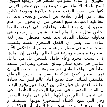
التغييري، و المادة تستوعب السحر في تاريخها البنيوي،
فتنتج لنا تلك الأشياء التي تبدو مغتربة عن طبيعتها الأولى،
لكنها في نفس الوقت محملة بذاكرة وجودية تكافح
لتبقى. في إطار العلاقة بين السحر والعدم، نجد أن
التفاعلية المتبادلة تمنع السحر من أن يتحول إلى عدم
محض، إذ أن بقاء المادة وفاعليتها في فرض طابعها
الخاص يمثل حاجزاً أمام الفناء الشامل. إن السحر، في
محاولته تشكيل المادة، يجد نفسه مضطراً لتبني لغة
المادة، مما يعني أن الفعل السحري نفسه يكتسب
سمات مادية في مساره، وهو ما يفسر لماذا تكون الآثار
السحرية ملموسة ومرئية في العالم الواقعي. إن المادة،
إذن، ليست مجرد وعاء خامل للسحر، بل هي فاعل
أساسي في تحديد شكل ونتائج السحر، وهي التي تمنحه
أبعاداً في الواقع المادي عبر مقاومتنا لها. نخلص إلى أن
فهم السحر كقوة تشكيلية يغير من جذور المنطق
الفلسفي السائد، حيث نصبح أمام عالم ليس فيه سيادة
مطلقة للعدم، بل حوار دائم بين قوى التغيير وقوى البقاء.
إن المادة المتبقية، في شفرتها الوجودية المتأصلة، هي
التي تحمي العالم من الإنهيار التام في هاوية السحر،
وهي التي تمنح الأشياء المسحورة هويتها الملتبسة. و
بذلك، تصبح كل مادة مسحورة دليلاً على أن العلاقة بين