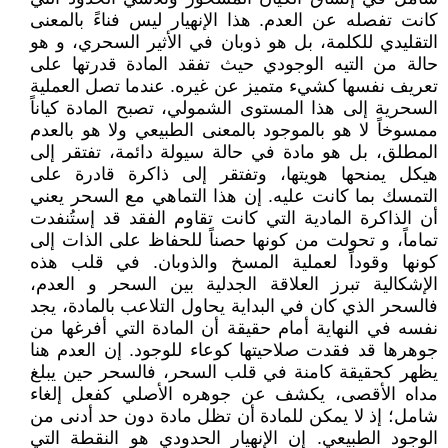
كانت تفصله عن العدم. هذا الإنهيار ليس فناءً بالمعنى
التقليدي للكلمة، بل هو ذوبان في الأثير السحري، و هو
حالة من التيه الوجودي حيث تفقد المادة قدرتها على
تعريف نفسها كشيء متميز عن غيره. عندما تصل العملية
السحرية إلى هذا المستوى الشمولي، تصبح المادة كياناً
ممسوخاً لا هو بالموجود بالمعنى الطبيعي ولا هو بالعدم
المطلق، بل هو مادة في حالة سيولة دائمة، تفتقر إلى
هيكل يمنحها هويتها، وتفتقر إلى ذاكرة قادرة على
التمسك بما كانت عليه. إن هذا التماهي مع السحر يعني
أن الذاكرة المادية التي كانت تقاوم الفقد قد إستُنفدت
تماماً، و تحولت من كونها حصناً للحفاظ على الذات إلى
كونها وقوداً لعملية المسخ والذوبان. في قلب هذه
الإشكالية تبرز العلاقة الجدلية بين السحر و العدم،
فالسحر الذي كان في البداية يحاول التلاعب بالمادة، يجد
نفسه في النهاية أمام حقيقة أن المادة التي أفرغها من
جوهرها قد فقدت صلاحيتها كوعاء للوجود. إن العدم هنا
يظهر كحقيقة كامنة في قلب السحر، فالسحر حين يبلغ
مداه الأقصى، يكشف عن جوهره الأصلي كفعل إلغاء
شامل؛ إذ لا يمكن للمادة أن تظل مادة دون حد أدنى من
الوجود الطبيعي. إن الإنهيار الحدودي هو النقطة التي