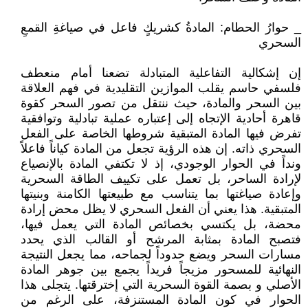
_ حوارُ الحطام: المادةُ كشريكٍ فاعل في صياغةِ القمعِ
السحري
إن إشكالية التفاعلية المتبادلة تضعنا أمام منعطف
فلسفي حاسم يقلب الموازين التقليدية في فهم العلاقة
بين السحر والمادة، حيث ننتقل من تصور السحر كقوة
قاهرة أحادية الإتجاه إلى إعتباره عملية تبادلية وتوافقية
تفرض فيها المادة المتبقية شروطها الخاصة على الفعل
السحري ذاته. إن هذه الرؤية تجعل من المادة كياناً فاعلاً
ونداً في الحوار الوجودي، إذ لا تكتفي المادة بالإنصياع
لإرادة الساحر، بل تعمل على تكييف الطاقة السحرية
وإعادة صياغتها بما يتناسب مع طبيعتها الكامنة وبنيتها
المتبقية. هذا يعني أن الفعل السحري لا يظل محض إرادة
محضة، بل يكتسي بخصائص المادة التي يعمل فيها،
فتصبح المادة بمثابة المرشح أو القالب الذي يحدد
مسارات السحر ويضع حدوداً لجماحه، مما يجعل النتيجة
النهائية للمسحور مزيجاً فريداً يجمع بين جوهر المادة
الأصلي و بصمة القوة السحرية التي إخترقتها. يتجلى هذا
الحوار في كون المادة المستنزفة، على الرغم من