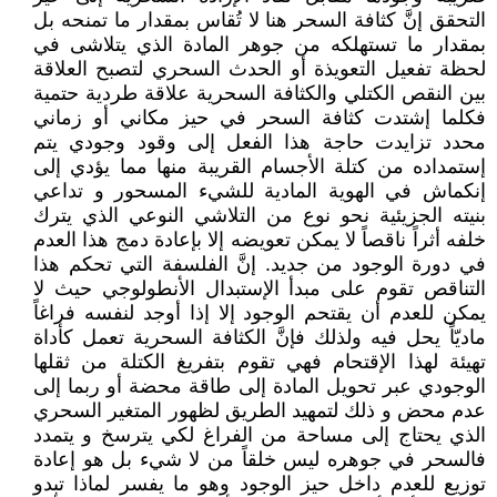
التحقق إنَّ كثافة السحر هنا لا تُقاس بمقدار ما تمنحه بل
بمقدار ما تستهلكه من جوهر المادة الذي يتلاشى في
لحظة تفعيل التعويذة أو الحدث السحري لتصبح العلاقة
بين النقص الكتلي والكثافة السحرية علاقة طردية حتمية
فكلما إشتدت كثافة السحر في حيز مكاني أو زماني
محدد تزايدت حاجة هذا الفعل إلى وقود وجودي يتم
إستمداده من كتلة الأجسام القريبة منها مما يؤدي إلى
إنكماش في الهوية المادية للشيء المسحور و تداعي
بنيته الجزيئية نحو نوع من التلاشي النوعي الذي يترك
خلفه أثراً ناقصاً لا يمكن تعويضه إلا بإعادة دمج هذا العدم
في دورة الوجود من جديد. إنَّ الفلسفة التي تحكم هذا
التناقص تقوم على مبدأ الإستبدال الأنطولوجي حيث لا
يمكن للعدم أن يقتحم الوجود إلا إذا أوجد لنفسه فراغاً
ماديّاً يحل فيه ولذلك فإنَّ الكثافة السحرية تعمل كأداة
تهيئة لهذا الإقتحام فهي تقوم بتفريغ الكتلة من ثقلها
الوجودي عبر تحويل المادة إلى طاقة محضة أو ربما إلى
عدم محض و ذلك لتمهيد الطريق لظهور المتغير السحري
الذي يحتاج إلى مساحة من الفراغ لكي يترسخ و يتمدد
فالسحر في جوهره ليس خلقاً من لا شيء بل هو إعادة
توزيع للعدم داخل حيز الوجود وهو ما يفسر لماذا تبدو