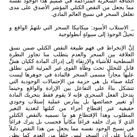
الكثافة السحرية المتراكمة في صميم هذا الوجود نفسه
مما يجعل من النقص الكتلي المؤشر الأصدق على مدى
تغلغل السحر في نسيج العالم المادي.
_ الاستلاب الأسود: ميكانيكا السحر التي تلتهمُ الواقع و
تحيلُ الوجودَ إلى سيولةٍ أنطولوجية
إنَّ الإنخراط في فهم طبيعة النقص الكتلي ضمن نسق
العلاقة بين السحر والعدم يتطلب منا تجاوز النظرة
السطحية للأشياء والإرتقاء إلى إدراك المادة ككيان هشٍّ
قابلٍ للتحلل تحت وطأة القوى غير المرئية التي نطلق
عليها مجازاً مسمى السحر فالمادة في جوهرها ليست
كتلة صماء بل هي حزمة من الإحتمالات الوجودية التي
تتشكل بناءً على التفاعل بين الإرادة والواقع وحينما
يتدخل الفعل السحري فإنه لا يقوم فقط بتحريك المادة
أو تغيير خصائصها بل يمارس عملية إستلاب وجودي
حقيقية عبر إقتطاع أجزاء من كتلتها لتغذية التغير
المطلوب وهذا الإقتطاع هو ما نسميه بالنقص الكتلي
الذي لا يترك خلفه فراغاً مكانياً فحسب بل يترك فراغاً
في نسيج الوجود نفسه مما يجعل من هذا النقص دليلاً
مادياً على أن السحر ليس خلقاً من العدم كما يظن