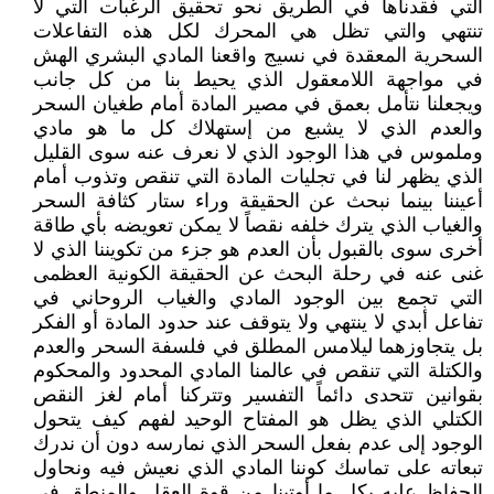
التي فقدناها في الطريق نحو تحقيق الرغبات التي لا
تنتهي والتي تظل هي المحرك لكل هذه التفاعلات
السحرية المعقدة في نسيج واقعنا المادي البشري الهش
في مواجهة اللامعقول الذي يحيط بنا من كل جانب
ويجعلنا نتأمل بعمق في مصير المادة أمام طغيان السحر
والعدم الذي لا يشبع من إستهلاك كل ما هو مادي
وملموس في هذا الوجود الذي لا نعرف عنه سوى القليل
الذي يظهر لنا في تجليات المادة التي تنقص وتذوب أمام
أعيننا بينما نبحث عن الحقيقة وراء ستار كثافة السحر
والغياب الذي يترك خلفه نقصاً لا يمكن تعويضه بأي طاقة
أخرى سوى بالقبول بأن العدم هو جزء من تكويننا الذي لا
غنى عنه في رحلة البحث عن الحقيقة الكونية العظمى
التي تجمع بين الوجود المادي والغياب الروحاني في
تفاعل أبدي لا ينتهي ولا يتوقف عند حدود المادة أو الفكر
بل يتجاوزهما ليلامس المطلق في فلسفة السحر والعدم
والكتلة التي تنقص في عالمنا المادي المحدود والمحكوم
بقوانين تتحدى دائماً التفسير وتتركنا أمام لغز النقص
الكتلي الذي يظل هو المفتاح الوحيد لفهم كيف يتحول
الوجود إلى عدم بفعل السحر الذي نمارسه دون أن ندرك
تبعاته على تماسك كوننا المادي الذي نعيش فيه ونحاول
الحفاظ عليه بكل ما أوتينا من قوة العقل والمنطق في