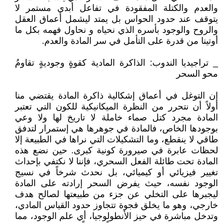
والعدم والكتلة المفقودة في تفاعل أبدي مستمر لا
يتوقف عند حدود الحواس بل يمتد ليشمل أعماق العقل
والروح والوجود بأسره الذي نحياه و نحاول فهمه بكل ما
أوتينا من قدرة على التأمل في سر المادة والعدم.
_ تراجيديا الندوب: الذاكرة المادية كقوةٍ وجوديةٍ تقاومُ
محو السحر
إن التوغل في أعماق إشكالية ذاكرة المادة يقتضي منا
أولاً أن نتحرر من النظرة الميكانيكية للكون التي تعتبر
المادة مجرد كتل صماء خاملة لا تاريخ لها ولا وعي
بوجودها الخاص، فالمادة في جوهرها هي إستمرار لتدفق
طاقي لا ينقطع، وما التشكيلات التي نراها في الطبيعة إلا
لحظات عابرة في صيرورة كونية كبرى. حين نضع هذه
المادة تحت طائلة الفعل السحري، فإننا لا نكتفي بإحداث
تغيير فيزيائي أو كيميائي، بل نحدث شرخاً في نسيج
الوجود نفسه، حيث يفرض السحر إرادته على المادة
ليجبرها على التخلي عن جزء من طبيعتها لصالح هدف
خارجي، وهو ما يخلق فجوة تتجاوز حدود القياس المادي،
وتدخل مباشرة في حيز الأنطولوجيا، أي علم الوجود، مما