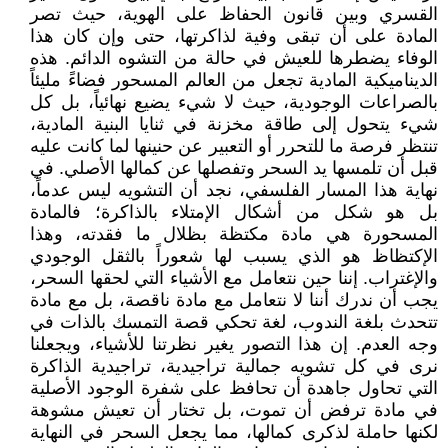
القسري وبين قانون الحفاظ على الهوية، حيث تصر
المادة على أن تبقى وفية لذاكرتها، حتى وإن كان هذا
الوفاء يضطرها للعيش في حالة من التشوه الدائم. هذه
الديناميكية المادية تجعل من العالم المسحور فضاءً مليئاً
بالصراعات الوجودية، حيث لا شيء يضيع نهائياً، بل كل
شيء يتحول إلى طاقة مخزنة في ثنايا البنية المادية،
تنتظر فرصة ما للتحرر أو التعبير عن حنينها لما كانت عليه
قبل أن تلمسها يد السحر وتفصلها عن كمالها الأصلي. في
نهاية هذا المسار الفلسفي، نجد أن التشويه ليس عدماً،
بل هو شكل من أشكال الإمتلاء بالذاكرة؛ فالمادة
المسحورة هي مادة مكتظة بظلال ما فقدته، وهذا
الإكتظاظ هو الذي يسبب لها شعوراً بالثقل الوجودي
والإغتراب. إننا حين نتعامل مع الأشياء التي لحقها السحر،
يجب أن ندرك أننا لا نتعامل مع مادة ناقصة، بل مع مادة
تتحدث بلغة الندوب، لغة تحكي قصة التمسك بالذات في
وجه العدم. إن هذا التصور يغير نظرتنا للأشياء، ويجعلنا
نرى في كل تشويه جمالية تراجيدية، تراجيدية الذاكرة
التي تحاول جاهدة أن تحافظ على شفرة الوجود الأصلية
في مادة ترفض أن تموت، بل تختار أن تعيش مشوهة
لكنها حاملة لذكرى كمالها، مما يجعل السحر في النهاية