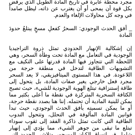
مجرد محطة عابرة في تاريخ المادة الطويل الذي يرفض
بكل قوة أن يمحى أو أن يغترب عن ذاته، ليظل صامداً
في وجه كل محاولات الإلغاء والعدم.
_ أفق الحدث الوجودي: السحرُ كفعلِ مسخٍ يبتلعُ حدودَ
المادة
إن إشكالية الإنهيار الحدودي تمثل ذروة التراجيديا
الوجودية في التعامل مع المادة تحت وطأة السحر، وهي
اللحظة التي تتجاوز فيها المادة قدرتها على التكيف مع
التشويهات الطاقية لتدخل في منطقة حرجة من
اللاعودة. في هذا المستوى الميتافيزيقي، لا يعد السحر
مجرد فعل خارجي يغير صفات المادة، بل يتحول إلى
طاقة إستنزافية تبتلع الهوية الوجودية للشيء، حيث تصبح
الكثافة السحرية المتركزة في نقطة ما أعلى بكثير مما
يمكن للبنية المادية أن تحتمله. إننا هنا بصدد نقطة حرجة،
أو ما يمكن تسميته بأفق الحدث الوجودي، حيث تبدأ
قوانين المادة المألوفة في التحلل، وتتحول الندوب
الطاقية التي كانت تمثل ذاكرة الفقد إلى ثقوب سوداء
تبتلع ما تبقى من جوهر الشيء، مما يؤدي إلى إنهيار
شامل في إتساق الكيان المسحور وتلاشي الحدود التي