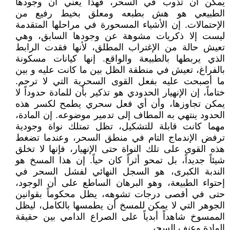
يمكن أن تذوب في السحر، فهذا يعني أن وجودها
الطبيعي هو هش بطبعه ومعلق بخيط رفيع من
الإحتمالات. إن الأشياء المسحورة في مراحلها المتقدمة
ليست إلا ذكريات مشوهة عن وجودها السابق، وهي
تعيش حالة من الإغتراب المطلق، لأنها فقدت الرابط
الذي يربطها بالطبيعة والواقع. إنها كيانات مسكونة
بالفراغ، تعيش في منطقة الظل بين ما كانت عليه و بين
ما أصبحت عليه بفعل القوى السحرية التي لا ترحم.
ختاماً، إن الإنهيار الحدودي هو تذكير بأن للمادة حدوداً لا
يمكن تجاوزها، وأن أي فعل سحري يطمح لكسر هذه
الحدود ينتهي به المطاف إلى تدمير موضوعه. إن المادة،
مهما كانت قابلة للتشكيل، تظل تمتلك نواة وجودية
ترفض الإندماج التام في منطق السحر، وعندما تضغط
هذه القوى على تلك النواة حتى الإنهيار، فإنها لا تخلق
شيئاً جديداً، بل تمحو أثراً كان حياً. إن هذا المسخ هو
الندبة الكبرى، هو السجل النهائي لفشل السحر في
إحتواء الطبيعة، وهو البرهان الساطع على أن الوجود،
حتى في أقصى درجات تشوهه، يظل محكوماً بقوانين
الجوهر التي لا يمكن للمسخ أن يطمسها بالكامل، ليظل
الممسوخ شاهداً أبدياً على الصراع الدامي بين حقيقة
المادة وعنف السحر.