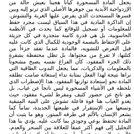
يجعل المادة المسحورة كياناً هجيناً يعيش حالة من
الإزدواجية الأبدية بين جوهرها الأصلي الذي ترنو إليه وبين
قسرها المستحدث الذي يفرض عليها الغربة والتشوش.
إن الذاكرة المادية في هذا السياق ليست مجرد حفظ
للمعلومات أو تسجيل للوقائع كما يحدث في الأنظمة
الحاسوبية، بل هي قدرة كامنة متجذرة في كل جزيئة
على الإحتفاظ بالبصمة الوجودية للكمال الذي كانت عليه
قبل التعرض للتشويه، فالمادة عندما تفقد جزءاً من
كتلتها، لا تفرغ من محتواها، بل تظل محتفظة بشفرة
ذلك الجزء المفقود، كأن الفراغ نفسه يصبح مشحوناً
بالمعلومات والذكريات، مما يجعل الندوب الطاقية التي
نراها نتيجة لهذا الفعل بمثابة نداء إستغاثة صامت تطلقه
المادة نحو إستعادة توازنها المفقود. هذا الإضطراب الذي
نلحظه في الأشياء المسحورة ليس ناتجاً عن غياب، بل
هو ناتج عن حضور كثيف ومفرط لشيء مفقود، حيث
يغدو الغياب هنا قوة فاعلة تشوش على البنية المتبقية
وتمنعها من الإستقرار في طبيعتها الجديدة، تماماً كما
يشعر الإنسان بالألم في طرفه المبتور، وهو ما يثبت أن
المادة تحتفظ بوعي وجودي بما كانت عليه. يؤدي بنا هذا
التحليل إلى فهم أكثر عمقاً للعلاقة بين السحر والعدم،