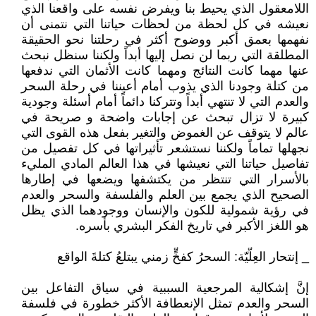
اللامعقول الذي يحيط بنا ويفرض نفسه على واقعنا الذي
نعيشه في كل لحظة من لحظات حياتنا التي نتمنى أن
نفهمها بعمق أكبر ووضوح أكثر في رحلتنا نحو الحقيقة
المطلقة التي ربما لن نصل إليها أبداً ولكننا سنظل نبحث
عنها مهما كانت النتائج ومهما كانت الأثمان التي ندفعها
من كتلة وجودنا الذي يذوب أمام أعيننا في رحلة السحر
والعدم التي لا تنتهي أبداً وتتركنا دائماً أمام أسئلة وجودية
كبيرة لا تزال تبحث عن إجابات واضحة و صريحة في
عالم لا يتوقف عن الغموض والتغير بفعل هذه القوى التي
نجهلها تماماً ولكننا نستشعر تأثيراتها في كل تفصيل من
تفاصيل حياتنا التي نعيشها في هذا العالم المادي المليء
بالأسرار التي تنتظر من يكتشفها ويضعها في إطارها
الصحيح الذي يجمع بين العلم والفلسفة والسحر والعدم
في رؤية شمولية للكون والإنسان ووجودهما الذي يظل
هو اللغز الأكبر في تاريخ الفكر البشري بأسره.
_ إنتحار العِلّيّة: السحرُ كفخٍّ زمني يبتلعُ كتلةَ الواقع
إنَّ إشكالية المرجعية السببية في سياق التفاعل بين
السحر والعدم تمثل الإنعطافة الأكثر خطورة في فلسفة