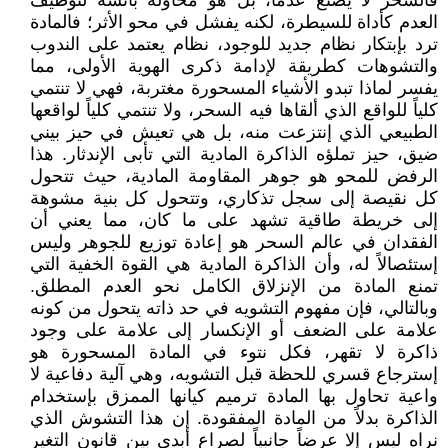
فالسحر لا يصنع عدماً، بل هو محاولة بائسة لتوظيف
العدم كأداة للسيطرة، لكنه يفشل في محو الأثر؛ فالمادة
ترد بإبتكار نظام جديد للوجود، نظام يعتمد على الندوب
والتشوهات كطريقة لإدامة ذكرى الهوية الأولى، مما
يفسر لماذا تبدو الأشياء المسحورة مغتربة، فهي لا تنتمي
كلياً للواقع الذي ألقاها فيه السحر، ولا تنتمي كلياً لواقعها
الطبيعي الذي إنتزعت منه، بل هي تعيش في حيز بيني
ضيق، حيز تملؤه الذاكرة المادية التي تأبى الإندثار. هذا
الرفض للمحو هو جوهر المقاومة المادية، حيث تتحول
كل نقيصة إلى سجل تذكاري، وتتحول كل بنية مشوهة
إلى خريطة طاقية تشهد على ما كان، مما يعني أن
الفقدان في عالم السحر هو إعادة توزيع للجوهر وليس
إستئصالاً له، وأن الذاكرة المادية هي القوة الخفية التي
تمنع المادة من الإنزلاق الكامل نحو العدم المطلق.
وبالتالي، فإن مفهوم التشويه في حد ذاته يتحول من كونه
علامة على الضعف أو الإنكسار إلى علامة على وجود
ذاكرة لا تقهر، فكل نتوء في المادة المسحورة هو
إسترجاع قسري للحظة قبل التشويه، وهي آلية دفاعية لا
واعية تحاول بها المادة ترميم كيانها الممزق بإستخدام
الذاكرة بدلاً من المادة المفقودة. إن هذا التشوش الذي
نراه ليس إلا عرضاً جانبياً لصراع أبدي بين قانون التغير