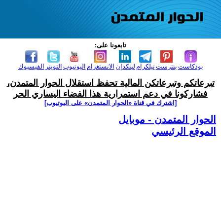
تابعونا على:
بودكاست
بنترست
تيلكرام
لينكدإن
الانستغرام
اليوتيوب
التويتر
الفيسبوك
تبرعاتكم وتبرعاتكن المالية تحفظ استقلال الحوار المتمدن،
فشاركونا في دعم استمرارية هذا الفضاء اليساري الحر
[اشترك في قناة ‫«الحوار المتمدن» على اليوتيوب]
الحوار المتمدن - موبايل
الموقع الرئيسي