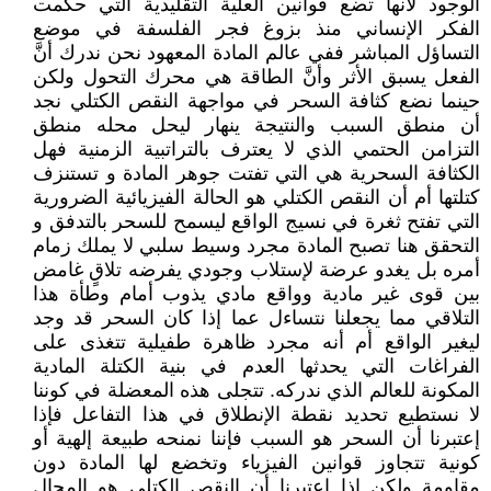
الوجود لأنها تضع قوانين العلية التقليدية التي حكمت
الفكر الإنساني منذ بزوغ فجر الفلسفة في موضع
التساؤل المباشر ففي عالم المادة المعهود نحن ندرك أنَّ
الفعل يسبق الأثر وأنَّ الطاقة هي محرك التحول ولكن
حينما نضع كثافة السحر في مواجهة النقص الكتلي نجد
أن منطق السبب والنتيجة ينهار ليحل محله منطق
التزامن الحتمي الذي لا يعترف بالتراتبية الزمنية فهل
الكثافة السحرية هي التي تفتت جوهر المادة و تستنزف
كتلتها أم أن النقص الكتلي هو الحالة الفيزيائية الضرورية
التي تفتح ثغرة في نسيج الواقع ليسمح للسحر بالتدفق و
التحقق هنا تصبح المادة مجرد وسيط سلبي لا يملك زمام
أمره بل يغدو عرضة لإستلاب وجودي يفرضه تلاقٍ غامض
بين قوى غير مادية وواقع مادي يذوب أمام وطأة هذا
التلاقي مما يجعلنا نتساءل عما إذا كان السحر قد وجد
ليغير الواقع أم أنه مجرد ظاهرة طفيلية تتغذى على
الفراغات التي يحدثها العدم في بنية الكتلة المادية
المكونة للعالم الذي ندركه. تتجلى هذه المعضلة في كوننا
لا نستطيع تحديد نقطة الإنطلاق في هذا التفاعل فإذا
إعتبرنا أن السحر هو السبب فإننا نمنحه طبيعة إلهية أو
كونية تتجاوز قوانين الفيزياء وتخضع لها المادة دون
مقاومة ولكن إذا إعتبرنا أن النقص الكتلي هو المجال