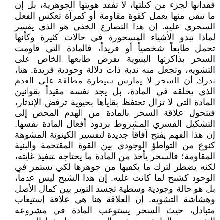
فقدانها لجزء من كتلتها، لا تفقد هويتها الجوهرية، بل إن
ما تبقى منها يعمل كقوة مقاومة أو كمرآة تعكس الفعل
السحري عليه. إن هذا التصارع الخفي هو الذي يفسر
لماذا تبدو الأشياء المسحورة في حالات كثيرة وكأنها
تحمل طابعاً شخصياً أو فريداً، فالمادة التي قاومت
السحر بذاكرتها البنيوية تفرض طابعها الخاص على
التشويه، وتجعل منه ندبة ذات دلالة وجودية فريدة. هنا،
ندرك أن السحر لا يمارس سيطرة مطلقة على العدم
الذي يخلقه في المادة، بل يجد نفسه مقيداً بقوانين
المادة التي لا تزال تحتفظ بقاياها بحيوية ترفض الإندثار،
فتتحول علاقة السحر بالمادة من الهدم المحض إلى
التشكيل القسري المشروط بردود أفعال المادة نفسها.
إن هذا الفهم يفتح آفاقاً جديدة لتفسير الكينونة المشوهة
كنوع من التواطؤ الوجودي بين القوة المقتحمة والبنية
المقاومة؛ فالسحر يأخذ من المادة ما يحتاجه لتنفيذ غايته،
لكنه يضطر لترك ما يكفيها من جوهرها لكي تستمر في
الوجود كشبح لما كانت عليه. إن هذا الشبح ليس عدماً،
بل هو حالة وجودية وسطية تجسد التوتر بين كمال الأصل
وهشاشة التشويه. إن العلاقة هنا هي علاقة إستيعاب
متبادل، حيث السحر يستوعب المادة في مشروعه