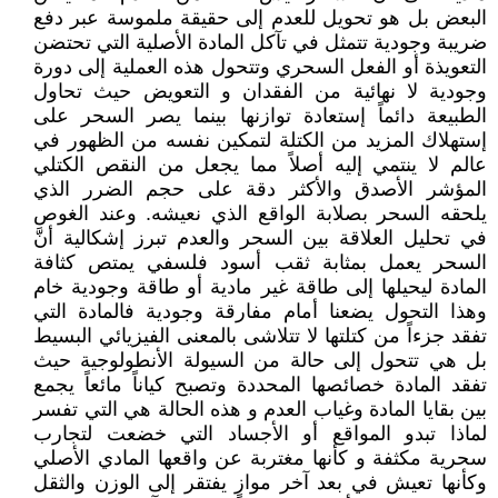
البعض بل هو تحويل للعدم إلى حقيقة ملموسة عبر دفع
ضريبة وجودية تتمثل في تآكل المادة الأصلية التي تحتضن
التعويذة أو الفعل السحري وتتحول هذه العملية إلى دورة
وجودية لا نهائية من الفقدان و التعويض حيث تحاول
الطبيعة دائماً إستعادة توازنها بينما يصر السحر على
إستهلاك المزيد من الكتلة لتمكين نفسه من الظهور في
عالم لا ينتمي إليه أصلاً مما يجعل من النقص الكتلي
المؤشر الأصدق والأكثر دقة على حجم الضرر الذي
يلحقه السحر بصلابة الواقع الذي نعيشه. وعند الغوص
في تحليل العلاقة بين السحر والعدم تبرز إشكالية أنَّ
السحر يعمل بمثابة ثقب أسود فلسفي يمتص كثافة
المادة ليحيلها إلى طاقة غير مادية أو طاقة وجودية خام
وهذا التحول يضعنا أمام مفارقة وجودية فالمادة التي
تفقد جزءاً من كتلتها لا تتلاشى بالمعنى الفيزيائي البسيط
بل هي تتحول إلى حالة من السيولة الأنطولوجية حيث
تفقد المادة خصائصها المحددة وتصبح كياناً مائعاً يجمع
بين بقايا المادة وغياب العدم و هذه الحالة هي التي تفسر
لماذا تبدو المواقع أو الأجساد التي خضعت لتجارب
سحرية مكثفة و كأنها مغتربة عن واقعها المادي الأصلي
وكأنها تعيش في بعد آخر موازٍ يفتقر إلى الوزن والثقل