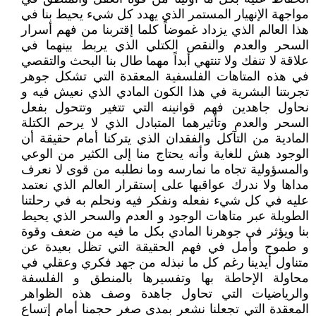
مواجهة الإنهيار المستمر الذي يهدد كل شيء يحيط بنا في
هذا العالم الذي يزداد غموضاً كلما إقتربنا من فهم أسرار
السحر والعدم والنقص الكتلي الذي يربط بينهما في
علاقة لا تنفك ولا تنتهي أبداً مهما طال بنا البحث والتقصي
في هذه المتاهات الفلسفية المعقدة التي تشكل جوهر
تجربتنا البشرية في هذا الكون المادي الذي نعيش فيه و
نحاول جاهدين فهم قوانينه التي تتغير وتتحول بفعل
السحر والعدم وتأثيرهما المتبادل الذي لا يرحم الكتلة
المادية من التآكل والفقدان الذي يتركنا أمام حقيقة أن
الوجود هش للغاية وأنه يحتاج منا إلى الكثير من الوعي
والمسؤولية تجاه ما نمارسه وما نطلبه من قوى لا نعرف
مداها ولا ندرك عواقبها على إستقرار العالم الذي نعتمد
عليه في كل شيء نفعله ونفكر فيه ونحلم به في رحلتنا
الطويلة عبر متاهات الوجود و العدم والسحر الذي يحيط
بنا ويؤثر في جوهرنا المادي بكل ما فيه من ضعف وقوة
و طموح وأمل في فهم الحقيقة التي تظل بعيدة عن
متناول أيدينا رغم كل ما نبذله من جهد فكري وعقلي في
محاولة الإحاطة بها وتفسيرها بالمنطق و الفلسفة
والرياضيات التي تحاول جاهدة وصف هذه الظواهر
المعقدة التي تجعلنا نشعر بمدى صغر حجمنا أمام إتساع