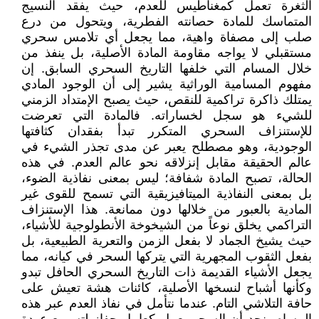
الثغرة تعمل كمغناطيس للعدم، حيث يفقد النسيج
المتماسك للمادة حصانته الفطرية، ويتحول من درع
صلب إلى مصفاة واهية، مما يجعل أي تلامس سحري
مستقبلي لا يواجه مقاومة المادة الأصلية، بل ينفذ من
خلال المسام التي خلفها التاريخ السحري السابق. إن
مفهوم المسامية الوراثية يشير إلى أن الوجود المادي
يمتلك ذاكرة تراكمية للنقص، حيث يصبح الإمتداد الزمني
للشيء هو سجل لخساراته. فالمادة التي تعرضت
للإستنزاف السحري المتكرر تبدأ بفقدان كثافتها
الوجودية، وهو مصطلح يعبر عن مدى تجذر الشيء في
عالم الحقيقة مقابل إنزلاقه نحو عالم العدم. في هذه
الحالة، تصبح المادة شفافة؛ ليس بمعنى نفاذية الضوء،
بل بمعنى النفاذية الميتافيزيقية التي تسمح للقوى غير
المادية بالعبور من خلالها دون ممانعة. هذا الإستنزاف
التراكمي يخلق نوعاً من الشيخوخة الأنطولوجية للأشياء،
حيث يشيخ الجماد لا بفعل الزمن والتعرية الطبيعية، بل
بفعل الثقوب المجهرية التي يتركها السحر في كيانه، مما
يجعل الأشياء القديمة ذات التاريخ السحري الحافل تبدو
وكأنها أشباح لنسخها الأصلية، كائنات هشة تعيش على
حافة التلاشي التام. عندما نتأمل في نفاذ العدم عبر هذه