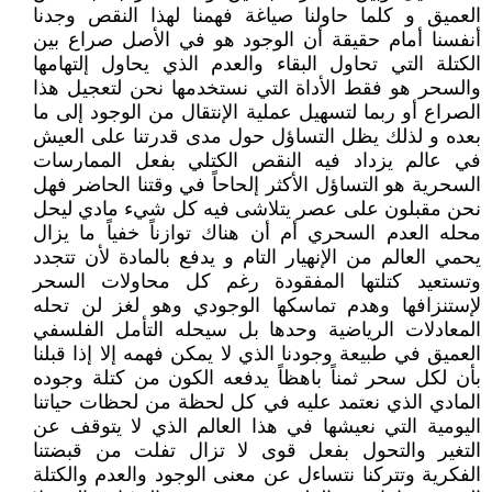
العميق و كلما حاولنا صياغة فهمنا لهذا النقص وجدنا
أنفسنا أمام حقيقة أن الوجود هو في الأصل صراع بين
الكتلة التي تحاول البقاء والعدم الذي يحاول إلتهامها
والسحر هو فقط الأداة التي نستخدمها نحن لتعجيل هذا
الصراع أو ربما لتسهيل عملية الإنتقال من الوجود إلى ما
بعده و لذلك يظل التساؤل حول مدى قدرتنا على العيش
في عالم يزداد فيه النقص الكتلي بفعل الممارسات
السحرية هو التساؤل الأكثر إلحاحاً في وقتنا الحاضر فهل
نحن مقبلون على عصر يتلاشى فيه كل شيء مادي ليحل
محله العدم السحري أم أن هناك توازناً خفياً ما يزال
يحمي العالم من الإنهيار التام و يدفع بالمادة لأن تتجدد
وتستعيد كتلتها المفقودة رغم كل محاولات السحر
لإستنزافها وهدم تماسكها الوجودي وهو لغز لن تحله
المعادلات الرياضية وحدها بل سيحله التأمل الفلسفي
العميق في طبيعة وجودنا الذي لا يمكن فهمه إلا إذا قبلنا
بأن لكل سحر ثمناً باهظاً يدفعه الكون من كتلة وجوده
المادي الذي نعتمد عليه في كل لحظة من لحظات حياتنا
اليومية التي نعيشها في هذا العالم الذي لا يتوقف عن
التغير والتحول بفعل قوى لا تزال تفلت من قبضتنا
الفكرية وتتركنا نتساءل عن معنى الوجود والعدم والكتلة