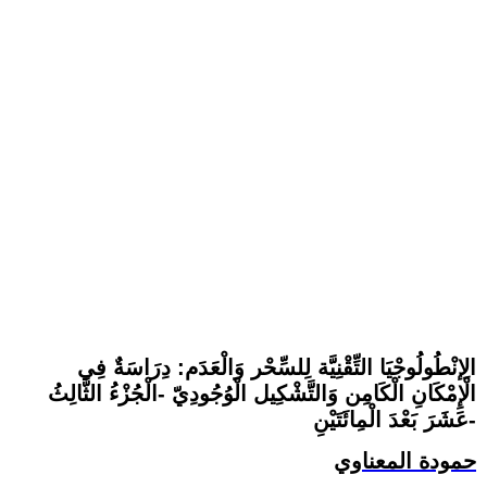
الِإنْطُولُوجْيَا التِّقْنِيَّة لِلسِّحْر وَالْعَدَم: دِرَاسَةٌ فِي
الْإِمْكَانِ الْكَامِن وَالتَّشْكِيل الْوُجُودِيّ -الْجُزْءُ الثَّالِثُ
عَشَرَ بَعْدَ الْمِائَتَيْنِ-
حمودة المعناوي