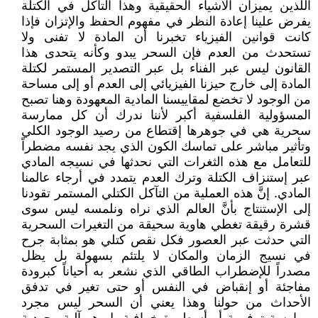
اللذين يميزان الأشياء الحقيقية وهذا التآكل في الكتلة
يفرض علينا إعادة النظر في مفهوم الحفظ والإتزان فإذا
كانت قوانين الفيزياء تخبرنا أن المادة لا تفنى ولا
تستحدث من العدم فإن السحر يبدو وكأنه يتحدى هذا
القانون ليس عبر الفناء بل عبر التصدير المستمر لكتلة
المادة إلى خارج حيزنا الفيزيائي إلى العدم أو إلى مساحة
من الوجود لا تخضع لمقاييسنا المادية المعهودة وهنا تصبح
المسؤولية الفلسفية أكبر لأننا ندرك أن كل ممارسة
سحرية هي في جوهرها إقتطاع من رصيد الوجود الكلي
وتأثير مباشر على تماسك الكون الذي يجد نفسه مضطراً
للتعامل مع هذه الثغرات التي نحدثها في نسيجه المادي
عبر إستنزاف الكتلة وترك العدم يتمدد في أرجاء عالمنا
المادي. إنَّ هذه العملية من التآكل الكتلي المستمر تقودنا
إلى الإستنتاج بأنَّ العالم الذي نراه ونلمسه ليس سوى
قشرة رقيقة تغطي هاوية سحيقة من التغيرات السحرية
التي حدثت عبر العصور فكل نقص كتلي هو بمثابة جرح
في نسيج الزمان والمكان لا يلتئم بسهولة بل يظل
مصدراً للإضطراب الطاقي الذي نشعر به أحياناً كبرودة
مفاجئة أو إنقباض في النفس أو حتى تغير في تدفق
الأحداث من حولنا وهذا يعني أن السحر ليس مجرد