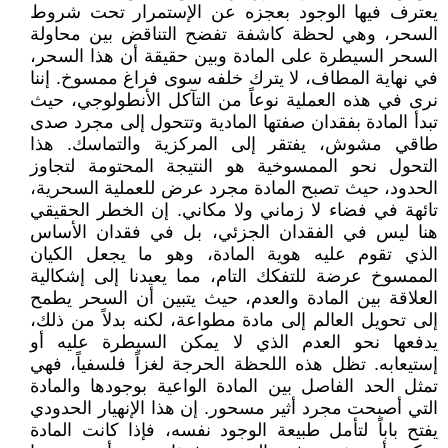
يعترف فيها الوجود بعجزه عن الإستمرار تحت شروط
السحر، وهي لحظة كاشفة تفضح التناقض بين محاولة
السحر السيطرة على المادة وبين حقيقة أن هذا السحر،
في نهاية المطاف، لا يترك خلفه سوى فراغ ممسوخ. إننا
نرى في هذه العملية نوعاً من التآكل الأنطولوجي، حيث
تبدأ المادة بفقدان صفتها المادية وتتحول إلى مجرد صدى
طاقي مشوش، يفتقر إلى المركزية والتماسك. هذا
التحول نحو الممسوخية هو النتيجة المحتومة لتجاوز
الحدود، حيث تصبح المادة مجرد عرض للعملية السحرية،
تائهة في فضاء لا زماني ولا مكاني. إن الخطر الحقيقي
هنا ليس في الفقدان الجزئي، بل في فقدان الأساس
الذي تقوم عليه هوية المادة، وهو ما يجعل الكيان
الممسوخ عرضة للتفكك التام، مما يعيدنا إلى إشكالية
العلاقة بين المادة والعدم، حيث يتبين أن السحر يطمح
إلى تحويل العالم إلى مادة مطواعة، لكنه بدلاً من ذلك،
يدفعها نحو العدم الذي لا يمكن السيطرة عليه أو
إستيعابه. تظل هذه اللحظة الحرجة لغزاً فلسفياً، فهي
تمثل الحد الفاصل بين المادة الواعية بوجودها والمادة
التي أصبحت مجرد أثير مسحور. إن هذا الإنهيار الحدودي
يفتح باباً لتأمل طبيعة الوجود نفسه، فإذا كانت المادة