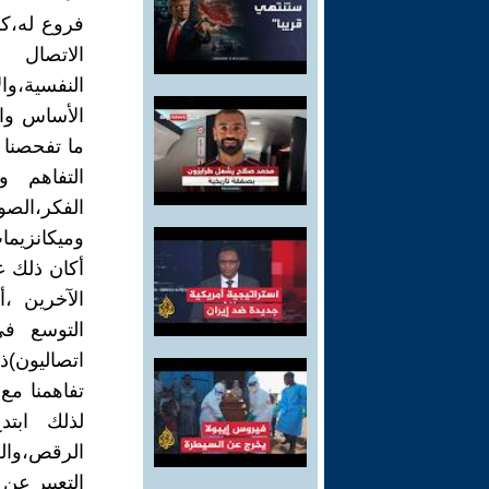
فروع له،كا
الاتصال 
النفسية،وا
ما تفحصنا 
التفاهم و
الفكر،الصو
أكان ذلك ع
الآخرين ،أ
التوسع في
اتصاليون)ذل
تفاهمنا مع
لذلك ابتد
الرقص،والط
التعبير عن 