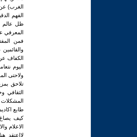
الغرب) عن 
الفهم الدقي
ظل عالم ي
المعرفي عب
فمن المفت
والقائمين 
الكفاف عن ا
اليوم نتعا
ولاحتى المل
تلاحق بمزي
الثقافي وخ
المشكلات ب
طابع اكادي
كيف يصاغ 
الاعلام وا
لااعتقد هن