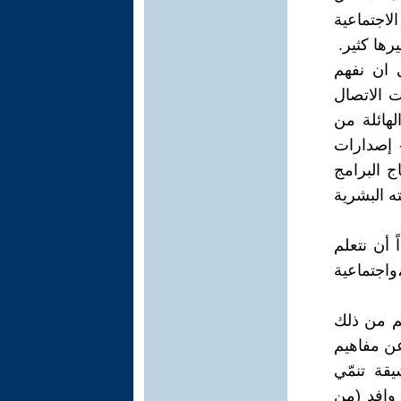
جتماعية
 ان نفهم
ت الاتصال
لهائلة من
 إصدارات
ج البرامج
جته البشرية
 أن نتعلم
واجتماعية
هم من ذلك
عن مفاهيم
قة تنمّي
 وافد (من