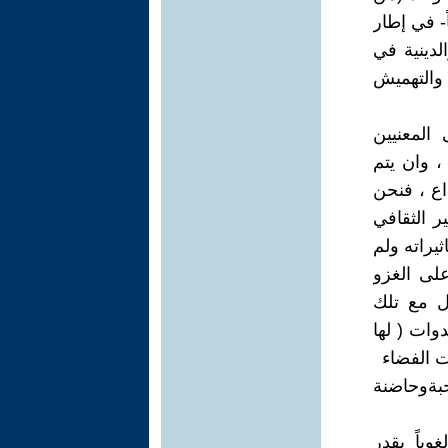
- في إطار
الدينية في
والتهميش
المعنيين
، وان يتم
داع ، فنحن
ر الثقافي
يراته ولم
على الغزو
مل مع تلك
ات ( لها
ت الفضاء
بةوحاضنة
وياً بقدر