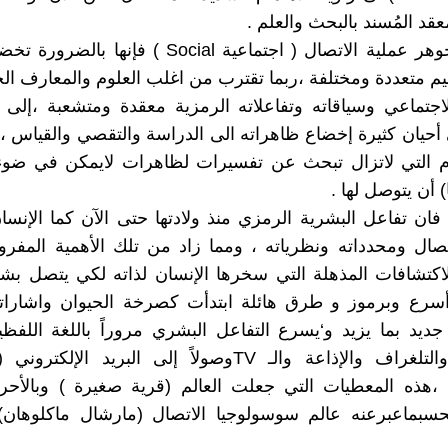
قد المُسند بالبحث والعلم .
ولما كان جوهر عملية الاتصال ( اجتماعية Social ) فإنه
م متعددة ومختلفة ،ربما تقترب من اغلب العلوم والمعارف الح
الاجتماعي وسياقاته وتفاعلاته الرمزية معقدة ومتشعبة ،إلى 
أحيان كثيرة إخضاع ظاهراته الى الدراسة والتقصي والقياس ،
وم التي لاتزال تبحث عن تفسيرات لظاهرات لايمكن في ضوء 
) أن يتوصل لها .
ان تفاعل البشرية الرمزي منذ ولادتها حتى الآن كما الإنس
تصال ومحدداته ونظرياته ، ومما زاد من تلك الأهمية المفر
لاكتشافات المذهلة التي سخرها الإنسان لذاته لكي يتصل ب
سرع وبرموز و طرق هائلة ابتدأت كصرخة الحيوان واشاراته
يد بما يزيد و‘يسرع التفاعل البشري مروراً باللغة اللفظية
ت ،هذه المعطيات التي جعلت العالم (قرية صغيرة ) وبالأح
حسبماعبرعنه عالم سوسولوجيا الاتصال (مارشال ماكلوهان