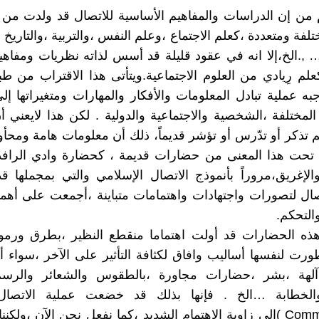
 من إن الدراسات والمفاهيم الأساسية للاتصال قد ولدت م
لفة ومتعددة ،كعلم الاجتماع ،وعلم النفس ،والتربية ،والتاريخ 
… ,.الخ،إلا انه في عقود قليلة قد أسس لذاته نظريات ومفاه
كعلم رِيادي من العلوم الاجتماعية.ويتأتى هذا الاقتراب من طب
ه عملية تبادل المعلومات والأفكار والمهارات ومتغيراتها إل
 المختلفة ،الشخصية والاجتماعية والدولية . لكن هذا لايعني 
 تذكر أو تدّرس أو تؤشر قديماً، ذلك أن معلومات هامة ومحأو
تحت هذا المعنى من حضارات قديمة ، كحضارة وادي الرافدي
الإغريق،مروراً بأنموذج الاتصال الإسلامي والتي بمجملها
صال لتصورات واجتهادات واهتمامات متباينة ،أجمعت على أهميت
والتحكم.
هذه الحضارات قد أولت اهتماما منقطع النظير ،بطرق ورمو
ورت لنفسها أساليب وافاق لكثافة التأثير على الآخر ،سواء أك
،آلهة ،بشر ،حضارات مجاورة ،بالطقوس والشعائر والرس
Communication )الى زاوية الاهتمام الشديد ،كما نفعل نحن الآن ،ولك