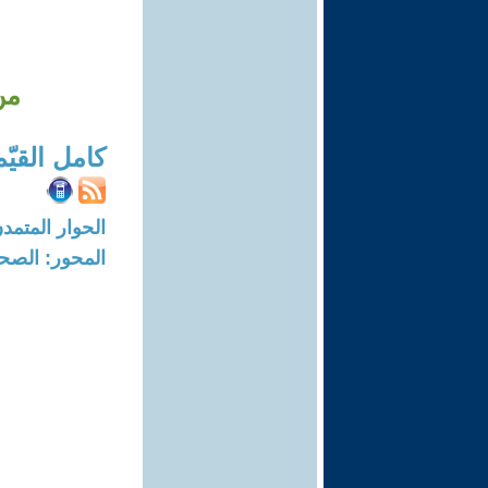
من
كامل القيّم
الحوار المتمدن-العدد: 1857 - 07
المحور: الصحا