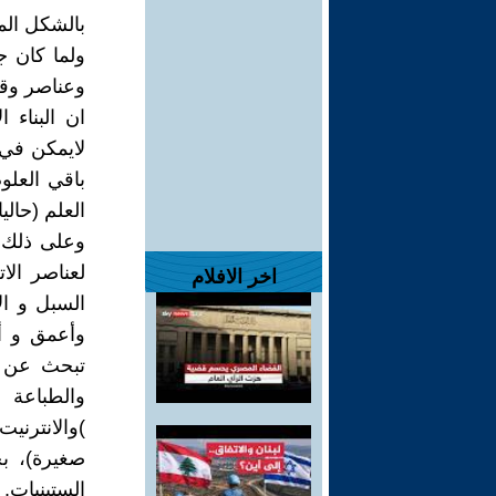
بالشكل المع
وعناصر وقي
ان البناء 
لايمكن في 
باقي العل
العلم (حاليا
وعلى ذلك ف
لعناصر الا
اخر الافلام
السبل و ا
وأعمق و أ
تبحث عن جد
)والانترني
صغيرة)، ب
الستينيات.