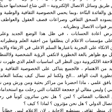
طريق وسائل الاتصال الإلكترونية – التي شاع استخدامها حديثاً
ق والفائدة البنّاءة ،وبما يحمي الخصوصية الثقافية والوطنية و
سوده السحق الثقافي وصراعات قصف العقول والعواطف 
ر قنوات الاتصال ونظرياته .
رض اعادة الحسابات ، في ظل هذا الوضع الجديد وعلى 
على مؤسسات الاعلام ان ينطلقوا من احقية العلم وتنظيراته 
لاتكاء على التجربة باعتبارها السلم الاعلى في الارتقاء والاب
مل مع ظواهر بالغة الخطورة لاتكفي الرؤبة الشخصية ولاالتنظي
احقة الالكترونية دون النظر الى اساسيات العلم الذي ظهرت تاث
د من الاهتمام ، فالجميع يتباكى على الخصوصية الثقافية و
طورة البث الوافد ...الخ ولكننا لم نسال كيف يمكننا التعا
افق علمي ، ماذا احضرنا من مراكز بحثية ومن ورش ومن ندو
مي ) وليس مقالي او جعجعة الكلمات التي رحلت مع استخداما
الخطاب الفضائي ؟ لمن ؟ هل نحن سائرون كونياً في رح
لاتصال الدولي ؟ هل نحن مؤثرون ؟ لماذا ؟ كيف ؟
اك منظر ثقافي يستطيع الاجابة ، لان الاعلام ليس خطاباً لغ