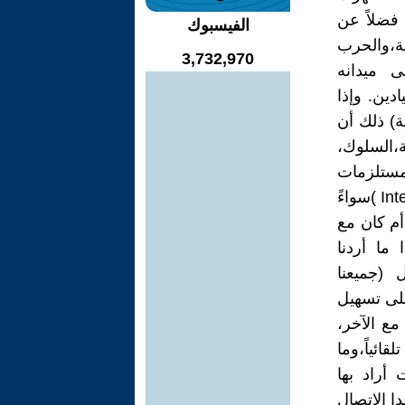
 فضلاً عن
الفيسبوك
،والحرب
3,732,970
لى ميدانه
طه وميادين. وإذا
ة) ذلك أن
،السلوك،
مستلزمات
وميكانزيمات اتصالية ،فضلا على ان أية صورة من صور التفاعل ( Interaction )سواءً
أم كان مع
ما أردنا
 (جميعنا
على تسهيل
مع الآخر،
ئياً،وما
 أراد بها
دا الاتصال