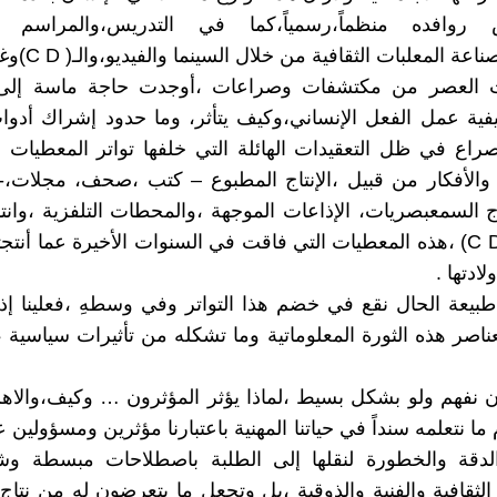
وافده منظماً،رسمياً،كما في التدريس،والمراسم الا
ة المعلبات الثقافية من خلال السينما والفيديو،والـ( C D)وغيرها كثير.
ت العصر من مكتشفات وصراعات ،أوجدت حاجة ماسة إلى
ية عمل الفعل الإنساني،وكيف يتأثر، وما حدود إشراك أدوا
راع في ظل التعقيدات الهائلة التي خلفها تواتر المعطيات ا
والأفكار من قبيل ،الإنتاج المطبوع – كتب ،صحف، مجلات،-
اج السمعبصريات، الإذاعات الموجهة ،والمحطات التلفزية ،وانتا
المدمجة( C D) ،هذه المعطيات التي فاقت في السنوات الأخيرة عما أنت
ادتها .
يعة الحال نقع في خضم هذا التواتر وفي وسطهِ ،فعلينا إذاً
ناصر هذه الثورة المعلوماتية وما تشكله من تأثيرات سياسية ،
 أن نفهم ولو بشكل بسيط ،لماذا يؤثر المؤثرون … وكيف،والا
ا نتعلمه سنداً في حياتنا المهنية باعتبارنا مؤثرين ومسؤولين 
لدقة والخطورة لنقلها إلى الطلبة باصطلاحات مبسطة وشي
الثقافية والفنية والذوقية ،بل وتجعل ما يتعرضون له من نتاج