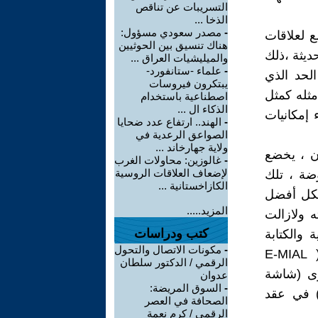
التسريبات عن تناقص
الذخا ...
-
مصدر سعودي مسؤول:
ا بالضرورة تخضع لعلاقات
هناك تنسيق بين الحوثيين
ديثة ،ذلك
والميليشيات العراق ...
-
علماء -ستانفورد-
الحد الذي
يبتكرون فيروسات
مثله كمثل
اصطناعية باستخدام
الذكاء ال ...
إمكانيات
-
الهند.. ارتفاع عدد ضحايا
الصواعق الرعدية في
ولاية جهارخاند ...
ان ، يخضع
-
غالوزين: محاولات الغرب
لإضعاف العلاقات الروسية
وضة ، تلك
الكازاخستانية ...
شكل أفضل
المزيد.....
 ولازالت
كتب ودراسات
 والكتابة
-
مكونات الاتصال والتحول
والطباعة والتلغراف والإذاعة والـ TVوصولاً إلى البريد الإلكتروني ( E-MIAL
الرقمي / الدكتور سلطان
رى (شاشة
عدوان
-
السوق المريضة:
) في عقد
الصحافة في العصر
الرقمي / كرم نعمة