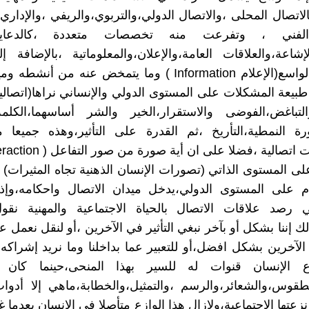
لاتصال المحلى ،والاتصال الدولي،والتربوي،والريفي ،والإداري
الفني ، وتفرعت منه تخصصات متعددة ،كالدعاية
لإشاعة،والعلاقات العامة،والإعلان،والمعلوماتية ،بالإضافة إ
الأساس والواسع(الإعلام Information ) وما يتمخض عنه من أنش
طبيعة المشكلات على المستوى الدولي والإنساني نراها(اتصالي
التباغض،الفوضى والاستقرار،الخير والشر أساسهما،الكلمة
رة النمطية،التأريخ ،ثم القدرة على التأثير،وهذه جميعا 
لى المستوى الذاتي (تصورات الإنسان الذهنية تجاه المثيرات) 
م على المستوى الدولي،يدخل ميدان الاتصال واحكامه،وإذا 
 رصد علاقات الاتصال بالحياة الاجتماعية والمهنية نقول
ك إننا بشكل أو بآخر نبغي التأثير في الآخرين ،أو لنقل نعمل 
 الآخرين بشكل افضل،أو للتعبير عما بداخلنا وما نريد إشراكه 
ع الإنسان قنوات له للسير بهذا المنحى،حينما كان تلقا
قوس،والشعائر،والرسم ،والتمثيل،والخطابة،ماهي إلا أدوات
نزعتها الاجتماعية،ولازال هذا الوازع متأصلا في الإنسان بعدما غ