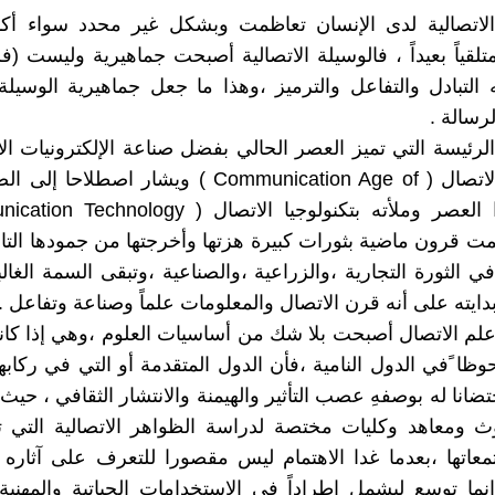
الاتصالية لدى الإنسان تعاظمت وبشكل غير محدد سواء أكا
 متلقياً بعيداً ، فالوسيلة الاتصالية أصبحت جماهيرية وليست (
التبادل والتفاعل والترميز ،وهذا ما جعل جماهيرية الوسيلة 
رسالة .
لرئيسة التي تميز العصر الحالي بفضل صناعة الإلكترونيات الا
انه عصر الاتصال ( Communication Age of ) ويشار اصطلا
مت قرون ماضية بثورات كبيرة هزتها وأخرجتها من جمودها التا
ي الثورة التجارية ،والزراعية ،والصناعية ،وتبقى السمة الغال
دايته على أنه قرن الاتصال والمعلومات علماً وصناعة وتفاعل .
لم الاتصال أصبحت بلا شك من أساسيات العلوم ،وهي إذا كان
حوظا ًفي الدول النامية ،فأن الدول المتقدمة أو التي في ركابه
تضانا له بوصفهِ عصب التأثير والهيمنة والانتشار الثقافي ، حي
ث ومعاهد وكليات مختصة لدراسة الظواهر الاتصالية التي 
عاتها ،بعدما غدا الاهتمام ليس مقصورا للتعرف على آثاره ا
إنما توسع ليشمل اطراداً في الاستخدامات الحياتية والمهن