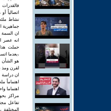
فالقدرات 
اتصالياً أو
نشاط ملئه 
جماهيرية ال
ان السمة ا
،بعدما اتس
هو الشأن ف
لقرن ومذ ب
ان دراسة ع
اهتماماً مل
اهتماما واح
مراكز بحو
تفاعل مجتم
المختلفة ،