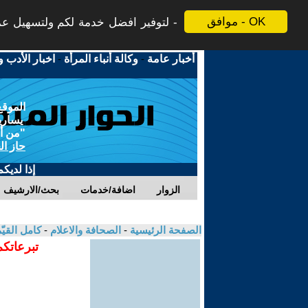
موافق - OK
لتوفير افضل خدمة لكم ولتسهيل عملي
أخبار عامة
-
وكالة أنباء المرأة
-
اخبار الأدب و
الموقع
يسارية
"من أج
حاز ال
إذا لديك
الزوار
اضافة/خدمات
بحث/الارشيف
الصفحة الرئيسية
-
الصحافة والاعلام
-
كامل القيّ
تبرعاتكم