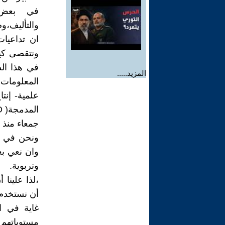
في بعض ر
والتأليف،وصناع
ان تداعيا
ونتقصى كيف
في هذا الص
المزيد.....
المعلومات 
علمية- إنت
جمعاء منذ ول
ونحن في طب
وان نعي بع
وتربوية.
،لذا علينا
أن نستخدم م
غاية في ا
مستوياتهم 