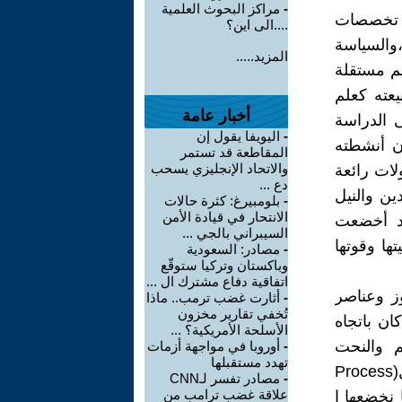
-
مراكز البحوث العلمية
ن تخصصات
....الى اين؟
،والسياسة
المزيد.....
يم مستقلة
يعته كعلم
أخبار عامة
ى الدراسة
-
اليويفا يقول إن
أن أنشطته
المقاطعة قد تستمر
والاتحاد الإنجليزي يسحب
لات رائعة
دع ...
ن والنيل
-
بلومبيرغ: كثرة حالات
الانتحار في قيادة الأمن
 قد أخضعت
السيبراني بالجي ...
ها وقوتها
-
مصادر: السعودية
وباكستان وتركيا ستوقّع
اتفاقية دفاع مشترك ال ...
ز وعناصر
-
أثارت غضب ترمب.. ماذا
تُخفي تقارير مخزون
ان باتجاه
الأسلحة الأمريكية؟ ...
م والنحت
-
أوروبا في مواجهة أزمات
تهدد مستقبلها
والتمثيل والخطابة …الخ . فإنها بذلك قد خضعت عملية الاتصال(Process
-
مصادر تفسر لـCNN
علاقة غضب ترامب من
ننا نخضعها ا