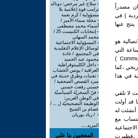
-
سلاح غير مرخص: دونالد
ن مصدراً
ترامب قوة إعلامية بلا
مسؤولية / كرم نعمة
فردية ) في
-
مجلة سماء الأمير /
ينتج عنها
أسماء محمد مصطفى
-
إنتخابات الكنيست 25 /
محمد السهلي
تصالية هو
-
المسؤولية الاجتماعية
لوسائل الإعلام التقليدية
حا إلى الصناعة التي
في المجتمع. / غادة
حملت هذا العصر وملأته بتكنولوجيا الاتصال ( Communication Technology )
محمود عبد الحميد
-
داخل الكليبتوقراطية
ريخي ،كما
العراقية / يونس الخشاب
بة في هذا
-
تقنيات وطرق حديثة في
سرد القصص الصحفية /
حسني رفعت حسني
-
فنّ السخريّة السياسيّة
ت لا تلقي
في الوطن العربي:
ا قد أولت
الوظيفة التصحيحيّة ل ... /
عصام بن الشيخ
ث أنشئت له
-
‏ / زياد بوزيان
تنساب مع
المزيد.....
لاجتماعية
المعجبين بنا على
ية ،فظهرت