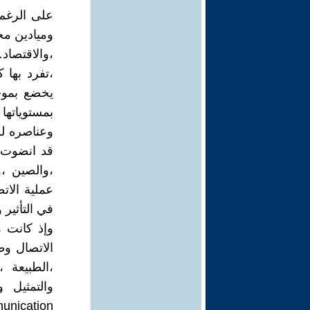
على الرغم
وميادين مخت
،والاقتصاد
،تفرد بها 
يخضع بموجب
بمستوياتها
وعناصره لم
قد انضوت 
،والصين ،و
عملية الات
في التأثير 
وإذ كانت 
الاتصال وط
،الطبيعة 