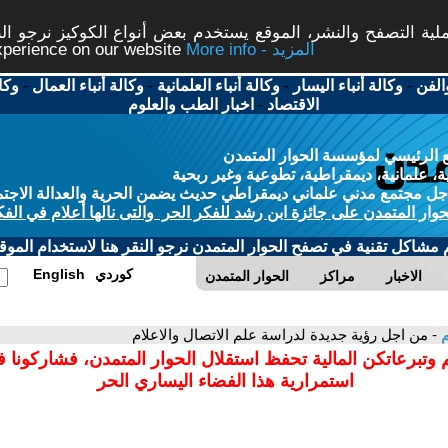
ة التصفح والنشر، الموقع يستخدم بعض أنواع الكوكيز نرجو النق
More info - المزيد
experience on our website
الفن
-
وكالة أنباء اليسار
-
وكالة أنباء العلمانية
-
وكالة أنباء العمال
-
وكا
الاقتصاد
-
اخبار الطب والعلوم
 الرئيسي لمؤسسة الحوار المتمدن
، علمانية، ديمقراطية، تطوعية وغير ربحية
ل مجتمع مدني علماني ديمقراطي حديث يضمن الحرية والعدالة الاجتم
حوار المتمدن على جائزة ابن رشد للفكر الحر والتى نالها أعلام في الفك
م مشاكل تقنية في تصفح الحوار المتمدن نرجو النقر هنا لاستخدام الموقع
كوردي
English
الاخبار
مراكز
الحوار المتمدن
م
- من اجل رؤية جديدة لدراسة علم الاتصال والاعلام
 وتبرعاتكن المالية تحفظ استقلال الحوار المتمدن، فشاركونا 
استمرارية هذا الفضاء اليساري الحر