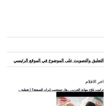
التعليق والتصويت على الموضوع في الموقع الرئيسي
اخر الافلام
.. ترامب يلوّح بنهاية الحرب.. ..هل تستجيب إيران للصفقة؟ | تغطية