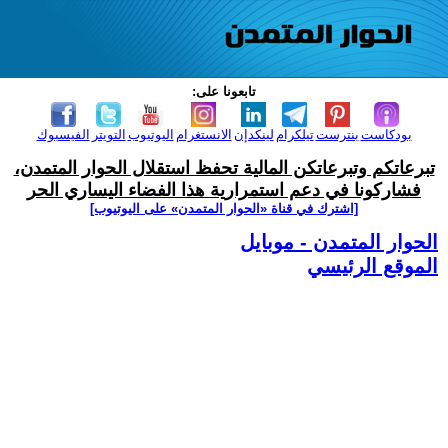
تابعونا على:
بودكاست
بنترست
تيلكرام
لينكدإن
الانستغرام
اليوتيوب
التويتر
الفيسبوك
تبرعاتكم وتبرعاتكن المالية تحفظ استقلال الحوار المتمدن،
فشاركونا في دعم استمرارية هذا الفضاء اليساري الحر
[اشترك في قناة ‫«الحوار المتمدن» على اليوتيوب]
الحوار المتمدن - موبايل
الموقع الرئيسي