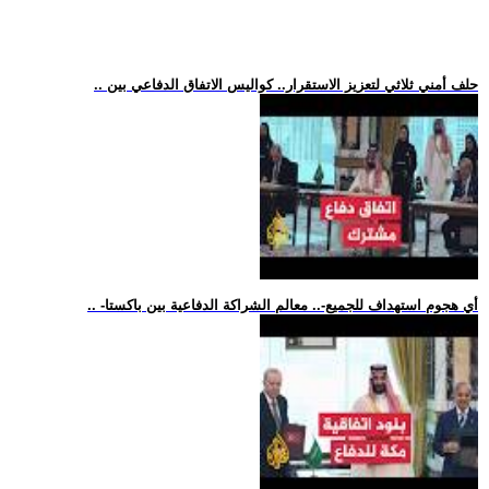
.. حلف أمني ثلاثي لتعزيز الاستقرار.. كواليس الاتفاق الدفاعي بين
.. -أي هجوم استهداف للجميع-.. معالم الشراكة الدفاعية بين باكستا