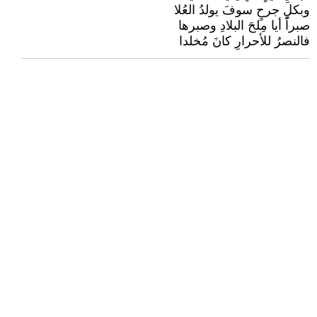
وبكلِ جرحٍ سوفَ يولدُ العُلا
​صبراً أيا مِلحَ البلادِ وصبرها
فالنصرُ للأحرارِ كانَ مُخلدا