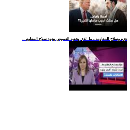
.. غزة وسلاح المقاومة.. ما الذي يخفيه الغموض ببنود سلاح المقاوم