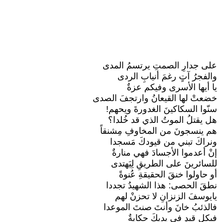
على جدارِ الصمتِ يرتسمُ المدى
والفجرُ آتٍ رغمَ أنيابِ الردى
​يا أيها الأسرى وفيكم عزةٌ
خضعتْ لها القيعانُ وارتجفَ الصدى
​سنّوا السكاكينَ الغدورةَ ويحهم!
هل يقتلُ الموتُ الذي قد خُلدا؟
​هم ينسجونَ من المخاوفِ مِشنقاً
ونراكَ تبني من قيودكَ مَسجدا
​إنْ أعدموا الأجسادَ فهي منارةٌ
للسائرينَ على الطريقِ لِيَهتدى
​أو حاولوا خنقَ الحقيقةِ عُنوةً
نطقَ الحصى: هذا الشهيدُ تجددا
​يايوسفَ الزنزانِ لا تحزنْ لهم
فالذئبُ خانَ وأنتَ صنتَ الموعدا
​فبكلِ قيدٍ في يديكَ حكايةٌ