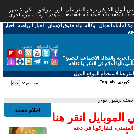
 أنواع الكوكيز نرجو النقر على الزر - موافق - لكي لاتظهر
This website uses cookies to ensure you ge
وكالة أنباء العمال
-
وكالة أنباء حقوق الإنسان
-
اخبار الرياضة
-
اخبار
لوم
التبرع للموقع - ادعمونا
حرية والعدالة الاجتماعية للجميع
"
تى نالها أعلام في الفكر والثقافة
قر هنا لاستخدام الموقع البديل
كوردي
English
احلام محمد
لموبايل انقر هنا
 المتمدن، فشاركونا في دعم