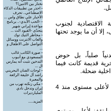
نختار بين الاثنين!؟
ل.
-
احذر من تطبيقات الذكاء
الاصطناعي.. تحرف
الأخبار على نطاق واس ...
-
-الحب الأبدي-.. برنامج
 الاقتصادية لجنوب
مواعدة إيراني شهير
، إلا أن ما يوجد تحتها
يتحدّى -القيود الث ...
-
مخاطر التيك توك
والعاب الانترنت ووسائل
التواصل على الاطفال و
...
-
صورة الكاتب غالب
ياً صلباً، بل حوض
المسعودي مع أنبوب
التدخين تثبت أنه يمارس
 قديمة كانت فيما
ال ...
اخلية ضحلة.
-
لوحات الفنان البحريني
راشد آل خليفة الرائعة
والمعبرة
-
مكي زنكنه تهرب من
هوامش تكرير النفط في آسيا تقفز لأعلى مستوى منذ 4
إيران وتدخل نادي
المليارديرات
المزيد.....
ا تقفز لأعلى مستوى