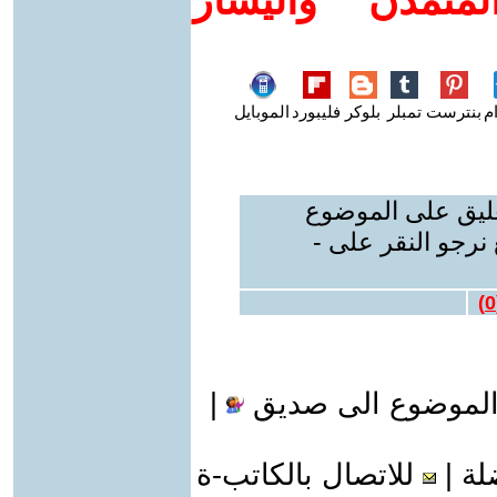
متمدن واليسار
م
بنترست
تمبلر
بلوكر
فليبورد
الموبايل
عليق على الموضوع
نرجو النقر على -
)
0
الموضوع الى صديق
|
لة
|
للاتصال بالكاتب-ة