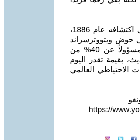
منذ تشكله قبل 2.7 مليار عام، وحتى اكتشافه عام 1886،
من 140 عاماً، يبقى حوض ويتووترسراند
أغنى مصدر ذهب عرفه الإنسان، ومسؤولاً عن 40% من
يث، بقيمة تقدر اليوم
ت الاحتياطي العالمي
نغو
https://www.y