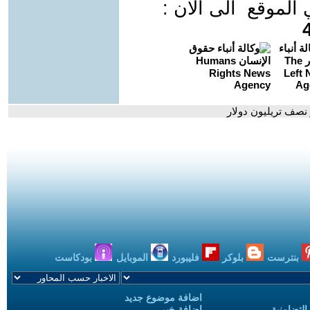
موقع الى الان :
بنترست
بلوكر
فليبورد
الموبايل
بودكاست
اضافة موضوع جديد
التضامنية
اضافة خبر