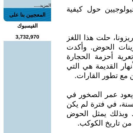
المزيد.....
ولوجيين حول كيفية
المعجبين بنا على
الفيسبوك
يزونا، حلت هذا اللغز
3,732,970
وينات الحوض. وأكدت
عرية أحزمة الحجارة
نهار القديمة هي التي
 مع تطور القارات.
يعود عمر الصخور في
ن 2.7 و3 مليارات سنة، في فترة لم يكن
. وبذلك يمثل الحوض
 من تاريخ الكوكب.