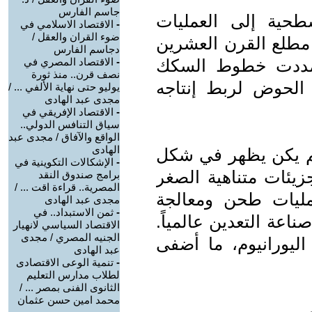
جاسم الفارس
طحية إلى العمليات
-
الاقتصاد الاسلامي في
ضوء القران والعقل /
مطلع القرن العشرين
دجاسم الفارس
ا تمددت خطوط السكك
-
الاقتصاد المصري في
نصف قرن.. منذ ثورة
الحوض لربط إنتاجه
يوليو حتى نهاية الألفي ... /
مجدى عبد الهادى
-
الاقتصاد الإفريقي في
سياق التنافس الدولي..
الواقع والآفاق / مجدى عبد
الهادى
لم يكن يظهر في شكل
-
الإشكالات التكوينية في
زيئات متناهية الصغر
برامج صندوق النقد
المصرية.. قراءة اقت ... /
ليات طحن ومعالجة
مجدى عبد الهادى
-
ثمن الاستبداد.. في
اعة التعدين عالمياً.
الاقتصاد السياسي لانهيار
الجنيه المصري / مجدى
ليورانيوم، ما أضفى
عبد الهادى
-
تنمية الوعى الاقتصادى
لطلاب مدارس التعليم
الثانوى الفنى بمصر ... /
محمد امين حسن عثمان