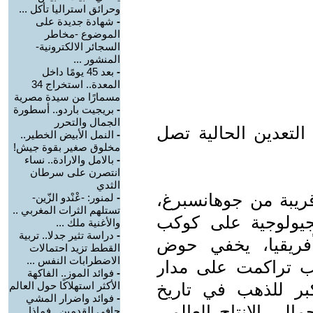
وحرائق استراليا تأكل ...
-
شهادة جديدة على
الموضوع -مخاطر
السجائر الالكترونية-
المنشور ...
-
بعد 45 يومًا داخل
المعدة.. استخراج 34
مسمارًا من سيدة مصرية
-
بريجيت باردو.. أسطورة
الجمال والتحرر
ات التعدين الحالية تصل
-
النمل الأبيض الخطير..
مخلوق صغير بقوة جيش!
-
بالامل والارادة.. نساء
انتصرن على سرطان
الثدي
يبة من جوهانسبرغ،
-
لمنور: -عْنْدو الزّين-
تستلهم الثرات المغربي ..
جيولوجية على كوكب
والأغنية ملك ...
-
دراسة تثير جدلا.. تربية
فريقيا، يخفي حوض
القطط تزيد احتمالات
الاضطرابات النفس ...
هب تراكمت على مدار
-
فوائد الموز.. الفاكهة
أكبر للذهب في تاريخ
الأكثر استهلاكًا حول العالم
-
فوائد واضرار المشي
اً بنحو 40% من إجمالي الإنتاج العالمي
حافي القدمين.. فماذا