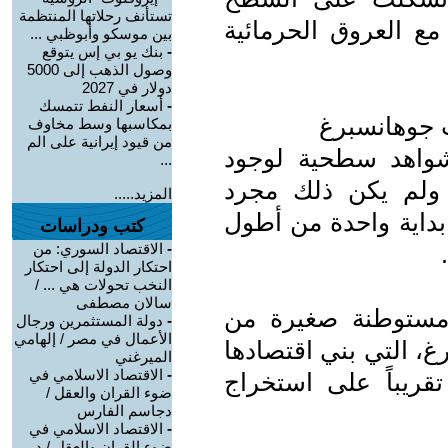
تستأنف رحلاتها المنتظمة
 العروق الحرمائية
بين موسكو وأبوظبي ...
-
بنك يو بي إس يتوقع
وصول الذهب إلى 5000
دولار في 2027
-
أسعار النفط تتمسك
بمكاسبها وسط مخاوف
من قيود إيرانية على الم
قبون شواهد سطحية لوجود
...
 ولم يكن ذلك مجرد
المزيد.....
بداية واحدة من أطول
كتب ودراسات
-
الاقتصاد السوري: من
احتكار الدولة إلى احتكار
النخب تحولات هي ... /
سالان مصطفى
مستوطنة صغيرة من
-
دولة المستثمرين ورجال
الأعمال في مصر / إلهامي
، التي بني اقتصادها
الميرغني
-
الاقتصاد الاسلامي في
تقريباً على استخراج
ضوء القران والعقل /
دجاسم الفارس
-
الاقتصاد الاسلامي في
ضوء القران والعقل / د.