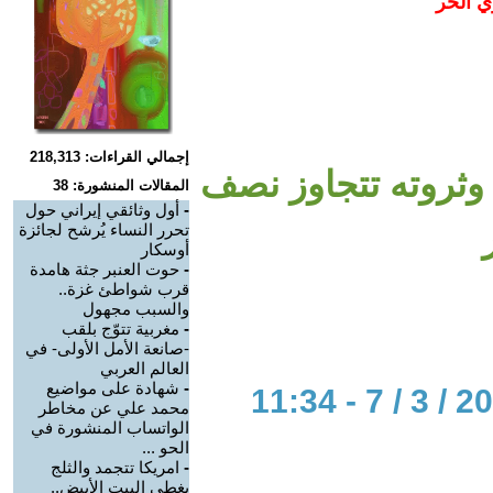
ي الحر
إجمالي القراءات: 218,313
الم.. وثروته تتجاوز نصف
المقالات المنشورة: 38
-
أول وثائقي إيراني حول
تحرر النساء يُرشح لجائزة
أوسكار
-
حوت العنبر جثة هامدة
قرب شواطئ غزة..
والسبب مجهول
-
مغربية تتوّج بلقب
-صانعة الأمل الأولى- في
العالم العربي
-
شهادة على مواضيع
محمد علي عن مخاطر
الواتساب المنشورة في
الحو ...
-
امريكا تتجمد والثلج
يغطي البيت الأبيض..