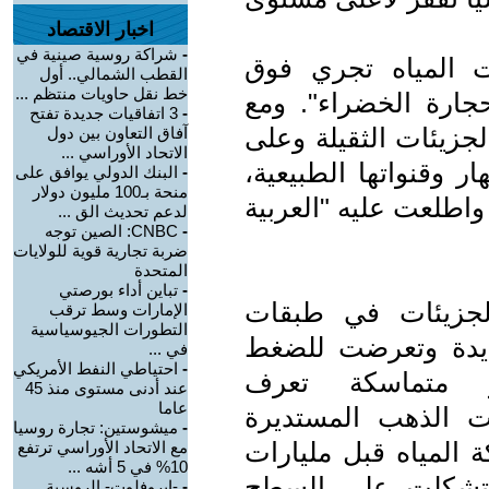
اخبار الاقتصاد
-
شراكة روسية صينية في
ت المياه تجري فوق
القطب الشمالي.. أول
خط نقل حاويات منتظم ...
جارة الخضراء". ومع
-
3 اتفاقيات جديدة تفتح
لجزيئات الثقيلة وعلى
آفاق التعاون بين دول
الاتحاد الأوراسي ...
 وقنواتها الطبيعية،
-
البنك الدولي يوافق على
منحة بـ100 مليون دولار
 لما ذكره موقع "Daily Galaxy"، واطلعت عليه "العربية
لدعم تحديث الق ...
-
CNBC: الصين توجه
ضربة تجارية قوية للولايات
المتحدة
-
تباين أداء بورصتي
لجزيئات في طبقات
الإمارات وسط ترقب
التطورات الجيوسياسية
يدة وتعرضت للضغط
في ...
-
احتياطي النفط الأمريكي
ر متماسكة تعرف
عند أدنى مستوى منذ 45
عاما
ات الذهب المستديرة
-
ميشوستين: تجارة روسيا
 المياه قبل مليارات
مع الاتحاد الأوراسي ترتفع
10% في 5 أشه ...
 تشكلت على السطح
-
-إيروفلوت- الروسية