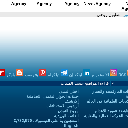
ور
- صابون روحي
RSS
الانستغرام
لينكد إن
تيلكرام
بنترست
بلوكر
ث الماركسية واليسار
اخبار التمدن
ة
حملات الحوار المتمدن التضامنية
حاث العلمانية في العالم
الارشيف
أرشيف الاستفتاءات
اهضة عقوبة الاعدام
مروج التمدن
الحركة العمالية والنقابية
القائمة البريدية
المعجبين بنا على الفيسبوك: 3,732,970
English