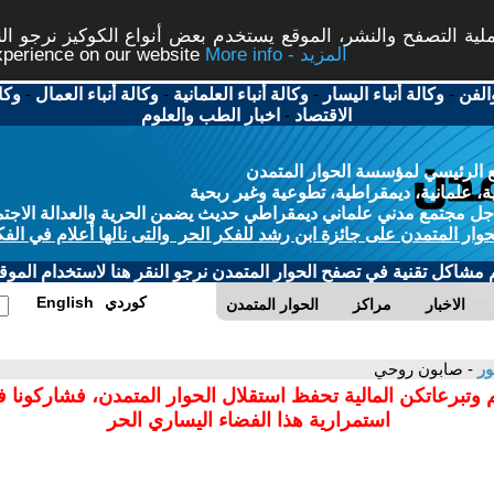
ة التصفح والنشر، الموقع يستخدم بعض أنواع الكوكيز نرجو النق
More info - المزيد
experience on our website
الفن
-
وكالة أنباء اليسار
-
وكالة أنباء العلمانية
-
وكالة أنباء العمال
-
وكا
الاقتصاد
-
اخبار الطب والعلوم
 الرئيسي لمؤسسة الحوار المتمدن
، علمانية، ديمقراطية، تطوعية وغير ربحية
ل مجتمع مدني علماني ديمقراطي حديث يضمن الحرية والعدالة الاجتم
حوار المتمدن على جائزة ابن رشد للفكر الحر والتى نالها أعلام في الفك
م مشاكل تقنية في تصفح الحوار المتمدن نرجو النقر هنا لاستخدام الموقع
كوردي
English
الاخبار
مراكز
الحوار المتمدن
ور
- صابون روحي
 وتبرعاتكن المالية تحفظ استقلال الحوار المتمدن، فشاركونا 
استمرارية هذا الفضاء اليساري الحر