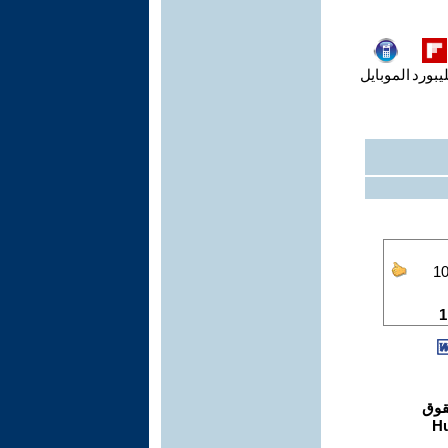
يبورد
الموبايل