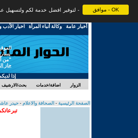
موافق - OK
لتوفير افضل خدمة لكم ولتسهيل عملي
أخبار عامة
-
وكالة أنباء المرأة
-
اخبار الأدب و
الموقع
يسارية
"من أج
حاز ال
إذا لديك
الزوار
اضافة/خدمات
بحث/الارشيف
الصفحة الرئيسية
-
الصحافة والاعلام
-
حيدر عاش
تبرعاتكم