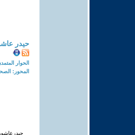
حيدر عاشو
الحوار المتمدن-العدد: 8627 - 26
المحور: الصحا
حيدرعاشور