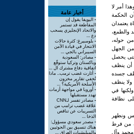
ذا أمر لا
أخبار عامة
أن الحكمة
-
اليويفا يقول إن
ة يعتمدان
المقاطعة قد تستمر
والاتحاد الإنجليزي يسحب
 والطمع،
دع ...
من حوله،
-
بلومبيرغ: كثرة حالات
الانتحار في قيادة الأمن
من الجهل
السيبراني بالجي ...
حتى يحصل
-
مصادر: السعودية
وباكستان وتركيا ستوقّع
ن أن ينظف
اتفاقية دفاع مشترك ال ...
ينظف جسده
-
أثارت غضب ترمب.. ماذا
تُخفي تقارير مخزون
 ولا ينظف
الأسلحة الأمريكية؟ ...
-
أوروبا في مواجهة أزمات
لكنها في
تهدد مستقبلها
لى نظافة
-
مصادر تفسر لـCNN
علاقة غضب ترامب من
التسريبات عن تناقص
نس ونطهر
الذخا ...
-
مصدر سعودي مسؤول:
جة من فرط
هناك تنسيق بين الحوثيين
 محمد وآل
والميليشيات العراق ...