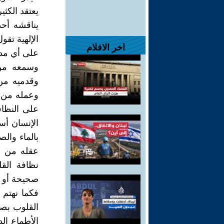
يعتقد الكث
يناقشه أحد
الإلهية تقو
اخر الافلام
على أي مد
وسمعه من 
وقدميه من
وعمله من ا
على النظاف
الإنسان أس
بالماء وال
عقله من ال
نظافة الق
صحيحة أو 
فكما نهتم
القلوب بصا
الأطماع ال