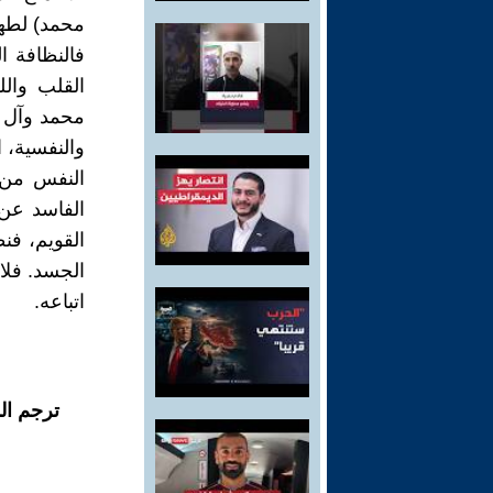
محمد) لطها
فالنظافة ا
القلب والل
محمد وآل م
والنفسية، 
النفس من أ
الفاسد عن 
القويم، فن
الجسد. فلا 
اتباعه.
ترجم ال