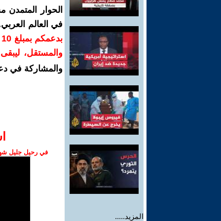
الحوار المتمدن م
في العالم العربي
ب
والمستقل، ليبقى ص
والمشاركة في دع
ا‫
في رحيل جليل شهبا
المزيد.....