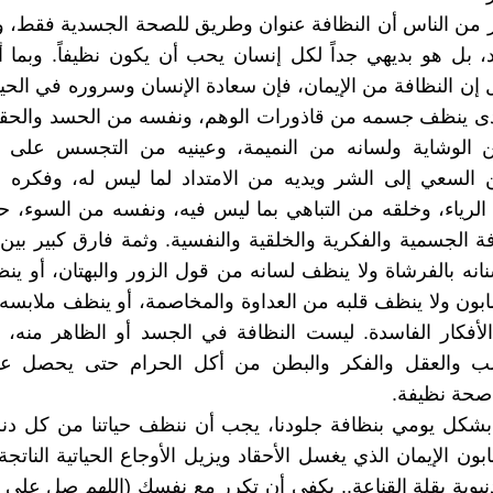
ير من الناس أن النظافة عنوان وطريق للصحة الجسدية فقط، وه
، بل هو بديهي جداً لكل إنسان يحب أن يكون نظيفاً. وبما 
ل إن النظافة من الإيمان، فإن سعادة الإنسان وسروره في الحيا
ى ينظف جسمه من قاذورات الوهم، ونفسه من الحسد والحقد
الوشاية ولسانه من النميمة، وعينيه من التجسس على 
 السعي إلى الشر ويديه من الامتداد لما ليس له، وفكره 
لرياء، وخلقه من التباهي بما ليس فيه، ونفسه من السوء، 
ة الجسمية والفكرية والخلقية والنفسية. وثمة فارق كبير بي
نانه بالفرشاة ولا ينظف لسانه من قول الزور والبهتان، أو 
صابون ولا ينظف قلبه من العداوة والمخاصمة، أو ينظف ملابسه
أفكار الفاسدة. ليست النظافة في الجسد أو الظاهر منه، و
لب والعقل والفكر والبطن من أكل الحرام حتى يحصل ع
صحة نظيفة.
 بشكل يومي بنظافة جلودنا، يجب أن ننظف حياتنا من كل د
بون الإيمان الذي يغسل الأحقاد ويزيل الأوجاع الحياتية النات
دنيوية بقلة القناعة.. يكفي أن تكرر مع نفسك (اللهم صل على