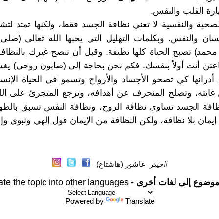
رة القلب والنفس.
لصحية والنفسية لا تعني نظافة الجسد فقط، ولكنها تمتد لت
سان والنفس. وبكلمات التهليل التي يحبها الله تعالى (صلى
حمد) تصبح الحياة كلها نظيفة. وقبل أن تنصح غيرك بالنظاف
اعتن أنت أولاً بنفسك. فكم نحن بحاجة إلى (صابون روحي) ي
درانها كي تصحو الأجساد والأرواح وتسمو في الحياة الإنسان
غايته، وتصلح المنحرف عن أهدافه، وترجع المتجرئ على الل
ظافة الجسد تساوي نظافة الروح، ونظافة النفس تسبق بالطه
إيمان بلا نظافة، ولكن النظافة من الإيمان قول إلهي ونبوي وإم
#حيدر_عاشور (هاشتاغ)
موضوع إلى لغات أخرى -
ate the topic into other languages
Powered by
Translate