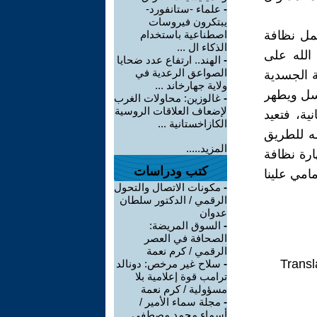
-
علماء -ستانفورد-
يبتكرون فيروسات
شمل نظافة
اصطناعية باستخدام
الذكاء ال ...
 الله على
-
الهند.. ارتفاع عدد ضحايا
الصواعق الرعدية في
ة الجسدية
ولاية جهارخاند ...
غسل ويطهر
-
غالوزين: محاولات الغرب
لإضعاف العلاقات الروسية
ية، فتعيد
الكازاخستانية ...
ه للطريق
المزيد.....
ارة نظافة
كتب ودراسات
امي علينا
-
مكونات الاتصال والتحول
الرقمي / الدكتور سلطان
عدوان
-
السوق المريضة:
الصحافة في العصر
الرقمي / كرم نعمة
Transl
-
سلاح غير مرخص: دونالد
ترامب قوة إعلامية بلا
مسؤولية / كرم نعمة
-
مجلة سماء الأمير /
أسماء محمد مصطفى