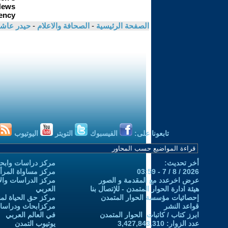
الصفحة الرئيسية
-
الصحافة والاعلام
-
حيدر عاش
تابعونا على:
الفيسبوك
التويتر
اليوتيوب
أخر تحديث:
مركز دراسات وابحا
2026 / 8 / 7 - 03:59
مركز مساواة المرأ
عرض اخرعدد مع المقدمة و الصور
مركز الدراسات والاب
هيئة ادارة الحوار المتمدن - للإتصال بنا
العربي
إحصائيات مؤسسة الحوار المتمدن
مركز حق الحياة لمن
قواعد النشر
مركزابحاث ودراسات 
ابرز كتاب / كاتبات الحوار المتمدن
في العالم العربي
عدد الزوار: 3,427,843,310
يوتيوب التمدن