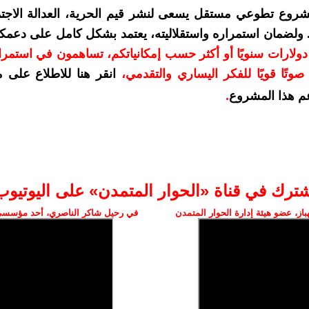
شروع تطوعي مستقل يسعى لنشر قيم الحرية، العدالة الاجتم
. ولضمان استمراره واستقلاليته، يعتمد بشكل كامل على دعمك
دعمكم بمبلغ 10 دولارات سنويًا أو أكثر حسب إمكانياتكم، تساهمون في استم
وتًا قويًا للفكر اليساري والتقدمي
،
انقر هنا للاطلاع على 
م هذا المشروع
.
شترك في قناة «الحوار المتمدن» على اليوتيوب
ز، عضو هيئة إدارة الحوار المتمدن
في رحيل شاكر الناصري، أحد مؤسسي 