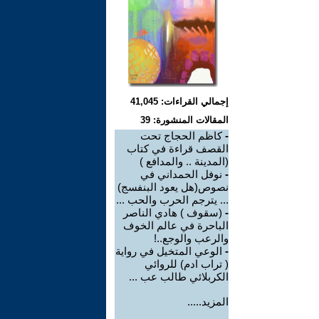
إجمالي القراءات: 41,045
المقالات المنشورة: 39
-
كاظم الحجاج تحت
القصف قراءة في كتاب
(المدينة .. والمدافع )
-
نوفل الحمداني في
نصوص(هل يعود البنفسج)
... يترجم الحرب والحب ...
-
(سقوف ) هادي الناصر
الباحرة في عالم الخوف
والرعب والوجع..!
-
الوعي المتخيل في رواية
( تراب ادم) للروائي
الكربلائي طالب عب ...
المزيد.....