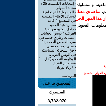
-
إنتخابات الكنيست 25 /
اعية، والمساواة
محمد السهلي
م.
ساهم/ي معنا!
-
المسؤولية الاجتماعية
لوسائل الإعلام التقليدية
رار هذا المنبر الحر
في المجتمع. / غادة
محمود عبد الحميد
معلومات التحويل
-
داخل الكليبتوقراطية
العراقية / يونس الخشاب
-
تقنيات وطرق حديثة في
سرد القصص الصحفية /
حسني رفعت حسني
-
فنّ السخريّة السياسيّة
في الوطن العربي:
الوظيفة التصحيحيّة ل ... /
عصام بن الشيخ
-
‏ / زياد بوزيان
الحوار المتمدن
المزيد.....
المعجبين بنا على
الفيسبوك
3,732,970