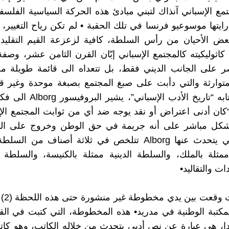
تمع الإسباني آنذاك لتبني مبادئ هذه الحركة السياسية الفلسفية
ايتها موسوعيو فرنسا في تلك الحقبة • لم تكن رياح التغيير، 
ض الأحيان من رأس السلطة، كافية لزعزعة القيم التقليدي
ثوليكيته كالمجتمع الإسباني إبّان القرن الثامن عشر، وصفة
صر على الجانب الديني فقط، بل تتعداه الى قائمة طويلة م
المتوارثة والتي دأبت على صبغ المجتمع بصبغة موحدة وغير قاب
(1)• في كتابه “تاريخ الأدب الإسبان
 “كان أدنى اعتراض أو نقد يوجه ضد أي من ثوابت المجتمع الإ
شكل مباشر على أنه جريمة في حق الوطن وخروج على الد
الثوابت التي يتحدث عنها Alborg تتلخص في ثلاثة أصناف من 
مثلة بالملك، والسلطة الدينية ممثلة بالكنيسة، والسلطة ا
ات والتقاليد•
قبل سنو
لمكتبة الوطنية في مدريد• هذه المخطوطة، التي كتبت في الق
ا، هي عبارة عن نص أدبي يتحدث من خلاله الكاتب، وهو كا