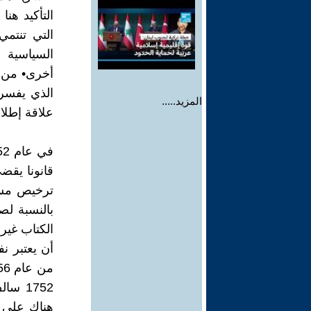
التأكيد هن
التي تنتم
أخرى• من هن
الذي يفسر 
المزيد.....
علاقة إطلا
قانونا يقض
بالنسبة لص
الكتاب غير
أن يعتبر ن
1752 
هناك على ض