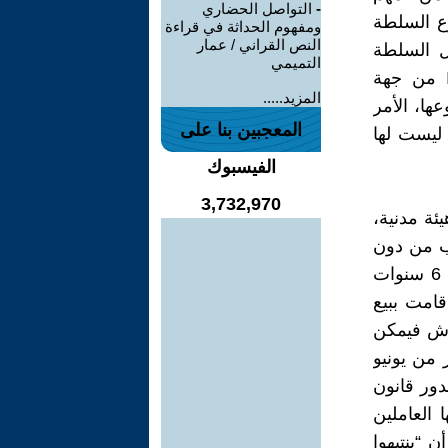
-
التواصل الحضاري
وع السلطة
ومفهوم الحداثة في قراءة
النص القراني / عمار
ل السلطة
التميمي
السياسية من جهة، ورقابة دينية منوطة بمحاكم التفتيش Inquisicion من جهة
المزيد.....
ها، الأمر
المعجبين بنا على
 ليست لها
الفيسبوك
3,732,970
يئة مدنية،
ب من دون
ترخيص مسبق، هذه العقوبة تتلخص في فرض غرامة مالية والنفي لمدة 6 سنوات
قامت ببيع
عرش فيمكن
 من يونيو
ول عن صدور قانون
 العاملين
 “ينتبهوا