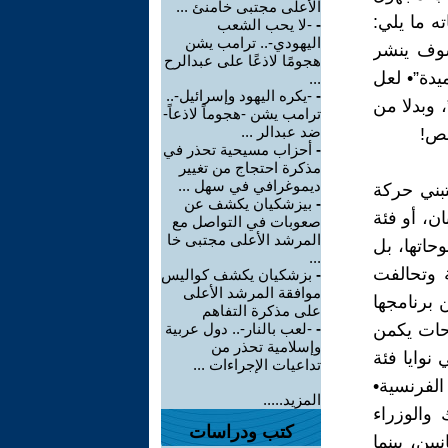
الأعلى مجتبى خامنئ ...
 ما يلي:
-
-لا يحب الشعب
اليهودي-.. ترامب يشن
سوف ينشر
هجومًا لاذعًا على عبدالرح
يدة”• لعل
...
-
-يكره اليهود وإسرائيل-..
 وبدلا من
ترامب يشن -هجوماً لاذعاً-
ضد عبدالر ...
نص!
-
أحزاب مسيحية تحذر في
مذكرة احتجاج من تغيير
ديموغرافي في سهل ...
بني حركة
-
بيزشكيان يكشف عن
ان، أو فئة
صعوبات في التواصل مع
المرشد الأعلى مجتبى خا
حاتها، بل
...
 وتحالفت
-
بزشكيان يكشف كواليس
موافقة المرشد الأعلى
 برنامجها
على مذكرة التفاهم
احات يكمن
-
-لعب بالنار-.. دول عربية
وإسلامية تحذر من
نوايا فئة
تداعيات الإجراءات ...
بزوغ نجم الثورة الفرنسية•
المزيد.....
والوزراء
كتب ودراسات
يين، بينما