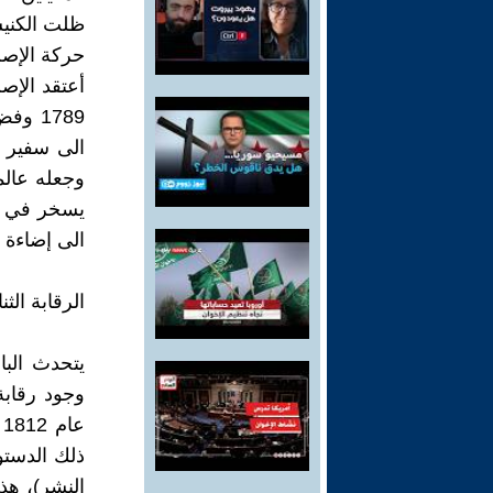
ظلت الكنيس
حركة الإصل
أعتقد الإص
1789 
الى سفير إ
وجعله عالم
يسخر في آخ
الى إضاءة زا
الرقابة الثنا
وجود رقابة
ذلك الدستو
النشر)، هذه