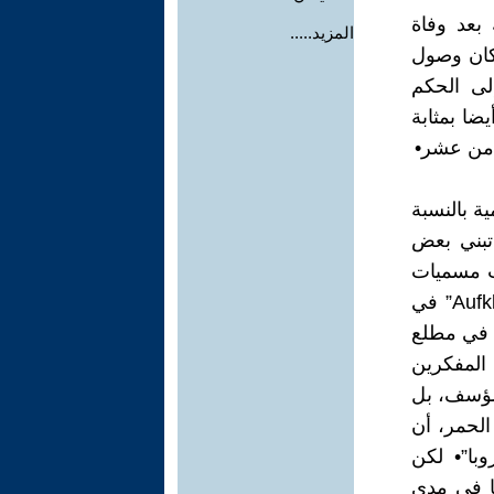
بعد وفاة
المزيد.....
كان وصول
لى الحكم
يضا بمثابة
ثامن عشر•
ية بالنسبة
 تبني بعض
حت مسميات
مختلفة: “Lumieres” في فرنسا، “Enlightenment” في انجلترا، “Aufklarung” في
البرتغال، وأخيرا، في مطلع
سبانيا• في عام 1687 كتب أحد المفكرين
لمؤسف، بل
الحمر، أن
با”• لكن
ما في مدى