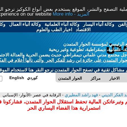
ة التصفح والنشر، الموقع يستخدم بعض أنواع الكوكيز نرجو النق
More info - المزيد
experience on our website
الفن
-
وكالة أنباء اليسار
-
وكالة أنباء العلمانية
-
وكالة أنباء العمال
-
وكا
الاقتصاد
-
اخبار الطب والعلوم
 الرئيسي لمؤسسة الحوار المتمدن
، علمانية، ديمقراطية، تطوعية وغير ربحية
ل مجتمع مدني علماني ديمقراطي حديث يضمن الحرية والعدالة الاجتم
حوار المتمدن على جائزة ابن رشد للفكر الحر والتى نالها أعلام في الفك
م مشاكل تقنية في تصفح الحوار المتمدن نرجو النقر هنا لاستخدام الموقع
كوردي
English
الاخبار
مراكز
الحوار المتمدن
د الفكر الديني
-
فهد راشد المطيري
- الرقابة في عصر -الأنوار- الإسباني
 وتبرعاتكن المالية تحفظ استقلال الحوار المتمدن، فشاركونا 
استمرارية هذا الفضاء اليساري الحر