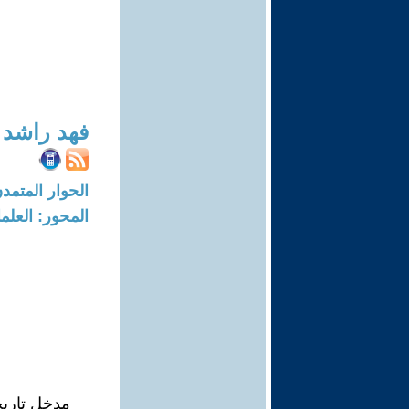
فهد راشد 
الحوار المتمدن-العدد: 1834 - 07
المحور: العلما
مدخل تاري