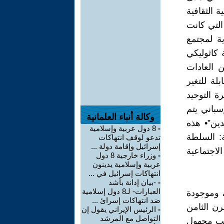
 الثقافية
التي كانت
ة لمجتمع
 كاثوليكي
ن العادات
لة للتغير
ي”، يشير البروفيسور Alborg الى فكرة التوحيد
سباني يتم
وكالة أنباء العلمانية
ين”• هذه
-
8 دول عربية وإسلامية
السلطة: السلطة
تدعو لوقف انتهاكات
إسرائيل وإقامة دولة ...
لاجتماعية
-
وزراء خارجية 8 دول
عربية وإسلامية يدينون
انتهاكات إسرائيل في ...
-
-بيان إدانة بأشد
العبارات- لـ8 دول إسلامية
ات وقعت بين يدي مخطوطة غير منشورة حتى هذه اللحظة (2)، وموجودة
ضد انتهاكات إسرائ ...
رن الثامن
-
الرئيس الإيراني يقول إن
التواصل مع المرشد
تب مجهول