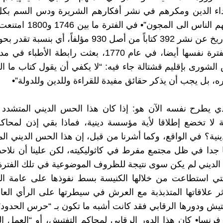
داء الدين ومكرهم في نشر أفكارهم الشريرة ودس السم بك
خلال دعوتهم الناس الى المجون”• في
في هذه الفترة نفسها أيضا، في عام 1770، بعثت رابطة الأط
لشورى بإقليم قشتالة جاء فيه: “لا يكفي أن يقول كتاب ما ا
، بل يجب أن يذكر حقائق مفيدة للقراءة وللدين وللدولة”•
ذي يطرح نفسه الآن هو: إذا كان هذا الحس الديني المتشدد
ة لا تخضع إطلاقا لأية مؤسسة دينية، فماذا بقي إذن لمحاك
دينية؟ في الواقع، وكما أشرنا من قبل، إن هذا الحس الديني الم
ا جدا في ظل مجتمع مفرط في كاثوليكيته، لكن علينا أن نلاح
 الديني لم يكن سوى نتيجة للظروف الموضوعية في تلك الفترة
والتي استطاعت من خلالها الكنيسة بسط نفوذها على عامة 
ر علاقاتها المتذبذبة مع العرش في سيطرتها على الرأي العا
تيش ودورها الرقابي فقد كانت أشبه ما تكون بـ “حرس الحدو