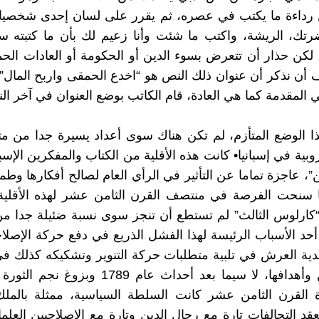
 رداءة ما يكتب في عصره، ثم يقرر على لسان إحدى شخصياته
ضرتك، الريشة، واكتب ما شئت وأنا زعيم لك بأن ما كتبته 
، لكن حذار أن تتعرض بسوء الدين أو الحكومة أو العادات الحم
أن نذكر أن عنوان ذلك النص هو “اخدع الحمقى واربح المال”،
 المقدمة كما هي العادة، قام الكاتب بوضع العنوان في آخر ال
 الوضع المتأزم، لم تكن هناك سوى أعداد يسيرة جدا من مت
وروبية في إسبانيا• كانت هذه الأقلية من الكتاب والمفكرين الإسب
”، عاجزة تماما عن التأثير في الرأي العام لصالح أفكارها وطمو
 سنحت الفرصة في منتصف القرن الثامن عشر لهذه الأقلية
كارلوس الثالث” لم تستطع أن تنجز سوى نسبة ضئيلة جدا من
أحد الأسباب الرئيسة لهذا الفشل الذريع في دفع حركة الإصل
ة العرش في تلبية متطلبات حركة التنوير وتشكيكه كذلك في 
المستنيرين وأهدافها، لا سيما بعد أحداث عام 1789 و
 القرن الثامن عشر كانت السلطة السياسية، ممثلة بالملك 
عقد التحالفات تارة مع رجال الدين وتارة مع الإصلاحيين العلمان