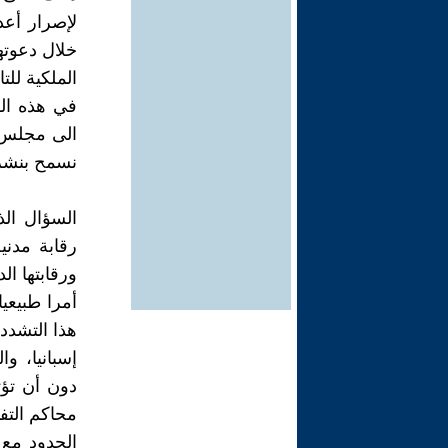
لإصرار أع
الى مجلس ا
نسمح بنشره
السؤال ال
رقابة مدني
ورقابتها ال
أمرا طبيعي
هذا التشدد
إسبانيا، 
دون أن تؤث
محاكم التف