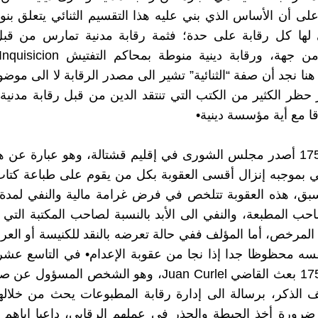
ا على أن الأساس الذي بني عليه هذا التقسيم الثنائي يتعلق بن
ي لها كل رقابة على حدة؛ فثمة رقابة مدنية تمارس من قب
ا نجد أن صفة “الثنائية” تشير الى مصدر الرقابة لا الى موضوع
حظر الكثير من الكتب التي تنتقد الدين من قبل رقابة مدنية
قا مع أية مؤسسة دينية•
في عام 1752 أصدر مجلس الشورى في إقليم قشتالة، وهو عبارة عن ه
ي بموجبه إنزال أقسى العقوبة بكل من يقوم على طباعة كتا
احب المطبعة، والنفي الى الأبد بالنسبة لصاحب المكتبة التي 
 المرخص، أما المؤلف ففي حالة تعرضه بالنقد للكنيسة أو ال
فسه محظوظا جدا إذا نجا من عقوبة الإعدام• في التاسع عشر
من عام 1756 بعث القاضي Juan Curlel، وهو الشخص المسؤ
سالف الذكر، برسالة الى إدارة رقابة المطبوعات يحث من خلالها
رورة أخذ الحيطة والحذر في عملهم الرقابي، داعيا إياهم أن