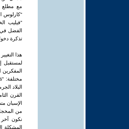
مع مطلع ا
“كارلوس ا
“فيليب ال
الفضل في فك
تذكرة دخول
هذا التغيير
لمستقبل إس
المفكرين ا
الإسبان متذ
من المخجل أ
نكون آخر 
المشكلة ال