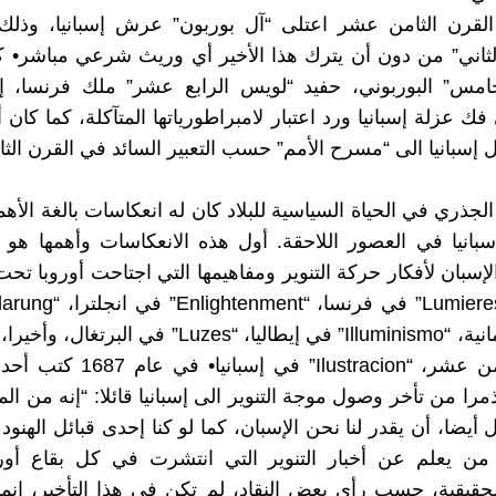
لقرن الثامن عشر اعتلى “آل بوربون” عرش إسبانيا، وذلك 
لثاني” من دون أن يترك هذا الأخير أي وريث شرعي مباشر• 
خامس” البوربوني، حفيد “لويس الرابع عشر” ملك فرنسا، إ
 عزلة إسبانيا ورد اعتبار لامبراطورياتها المتآكلة، كما كان أ
 إسبانيا الى “مسرح الأمم” حسب التعبير السائد في القرن ال
 الجذري في الحياة السياسية للبلاد كان له انعكاسات بالغة الأهم
بانيا في العصور اللاحقة. أول هذه الانعكاسات وأهمها هو
لإسبان لأفكار حركة التنوير ومفاهيمها التي اجتاحت أوروبا ت
البلاد الجرمانية، “Illuminismo” في إيطاليا، “Luzes” في 
القرن الثامن عشر، “Ilustracion” في إ
مرا من تأخر وصول موجة التنوير الى إسبانيا قائلا: “إنه من ا
يضا، أن يقدر لنا نحن الإسبان، كما لو كنا إحدى قبائل الهنود 
من يعلم عن أخبار التنوير التي انتشرت في كل بقاع أورو
حقيقية، حسب رأي بعض النقاد، لم تكن في هذا التأخير، إن