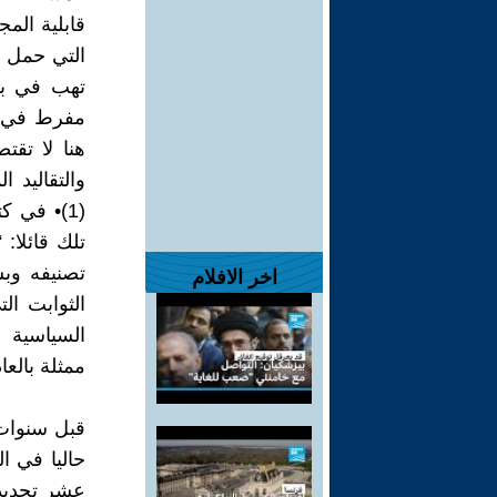
قابلية المج
التي حمل ر
تهب في بع
مفرط في كا
هنا لا تقت
والتقاليد 
تلك قائلا:
تصنيفه وب
اخر الافلام
السياسية م
ممثلة بالعاد
حاليا في ا
عشر تحديد