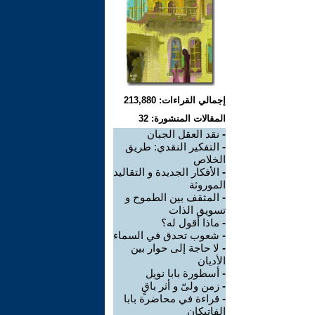
إجمالي القراءات: 213,880
المقالات المنشورة: 32
-
نقد العقل الجبان
-
التفكير النقدي: طريق
الخلاص
-
الأفكار الجديدة و التقاليد
الموروثة
-
المثقف بين الطموح و
تسويق الذات
-
ماذا أقول له؟
-
شعوب تحدق في السماء
-
لا حاجة إلى حوار بين
الأديان
-
أسطورة بابا نويل
-
زمن ولىّ و أثر باقٍ
-
قراءة في محاضرة بابا
الفاتيكان