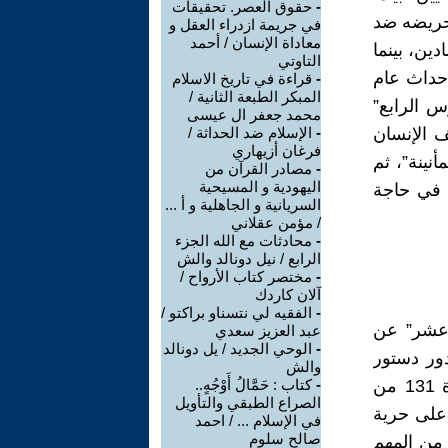
-
حقوق العصر. تحقيقات
تحريضه ضد
في جريمة ازدراء العقل و
معاداة الإنسان / أحمد
ين، بينما
التاوتي
حداث عام
-
قراءة في تاريخ الاسلام
المبكر الطبعة الثانية /
س الرابع”
محمد جعفر ال عيسى
ف الإنسان
-
الإسلام ضد الحداثة /
فرغان أزيهاري
نينة”، ثم
-
مصادر القرآن من
اليهودية و المسيحية
ا في حاجة
السريانية و الجاهلية و أ ...
/ مؤمن عقلاني
-
محادثات مع الله الجزء
الرابع / نيل دونالد والش
-
مختصر كتاب الأرواح /
آلان كاردك
-
الفقيه لي نتسناو براكتو /
 الثامن عشر” عن
عبد العزيز سعدي
-
الوحي الجديد / يل دونالد
ور دستور
والش
عام 1812 وإعلان الحريات الذي قام على أنقاض النظام القديم، (المادة 131 من
-
كتاب : حَمَّالُ أَوْجُهٍ..
الصراع الطبقي والتأويل
على حرية
في الإسلام ... / احمد
صالح سلوم
 من المهم