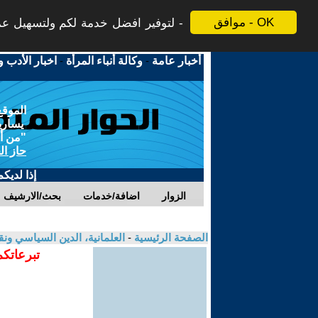
موافق - OK
لتوفير افضل خدمة لكم ولتسهيل عملي
أخبار عامة
-
وكالة أنباء المرأة
-
اخبار الأدب و
الموقع
يسارية
"من أج
حاز ال
إذا لديك
الزوار
اضافة/خدمات
بحث/الارشيف
الصفحة الرئيسية
-
العلمانية، الدين السياسي ونق
تبرعاتكم