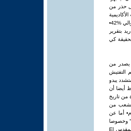
ل حذر من
 الفترة ما بين 1746 و1800 امتنعت الأكاديمية
الملكية للتاريخ عن نشر 392 كتاباً من أصل 930 مؤلفاً، أي بنسبة تقدر بحوالي %42•
باء في مدريد بتقرير
لحقيقة كي
 يصدر من
م التفتيش
تشدد يبدو
ظ أيضا أن
 من تاريخ
الشعب من
م• أما عن
د” وخصوصا
الحدود مع فرنسا• كان هذا الدور الرقابي لمحاكم التفتيش، أو “العمل المقدس El