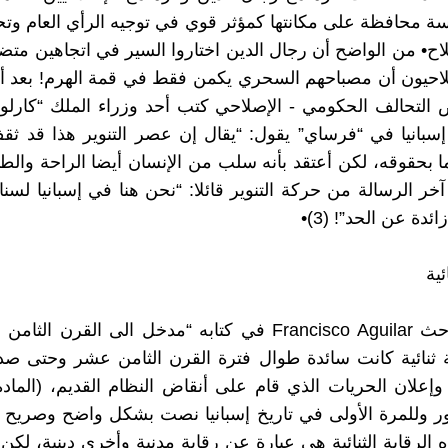
ة محافظة على مكانتها كمؤثر قوي في توجيه الرأي العام و
اح• من الواضح أن رجال الدين اختاروا السير في اتجاهين متضاد
لاحيون أن مصباحهم السحري يكمن فقط في قمة الهرم! بعد أ
وفض التحالف الحكومي - الإصلاحي كتب أحد وزراء الملك “كارلو
سبانيا في “فرساي” يقول: “يقال إن عصر التنوير هذا قد ثق
ا بحقوقه، لكن أعتقد بأنه سلب من الإنسان أيضا الراحة والطمأ
ر الرسالة من حركة التنوير قائلا: “نحن هنا في إسبانيا لسن
ئدة عن الحد”! (3)•
ئية
يتحدث الباحث Francisco Aguilar في كتابه “مدخل الى القرن
 ثنائية كانت سائدة طوال فترة القرن الثامن عشر وحتى صد
ر وللمرة الأولى في تاريخ إسبانيا نصت بشكل واضح وصريح 
 الرقابة الثنائية هي عبارة عن رقابة مدنية وأخرى دينية، لكن