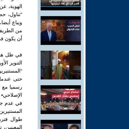
الهوية، عن
“تناول، ح
ويباع أيضا
من الطريف 
أن يكون في
في ظل هذا
التنوير الأ
“المستنيرين
حتى عندما
رسميا مع “
الإصلاحي• 
في عدم جدي
طوال فترة
المعينين، ت