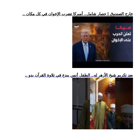
.. خارج الصندوق | حصار شامل.. أميركا تضرب الإخوان في كل مكان
.. بعد تكريم شيخ الأزهر له.. الطفل أنس يبدع في تلاوة القرآن بدو