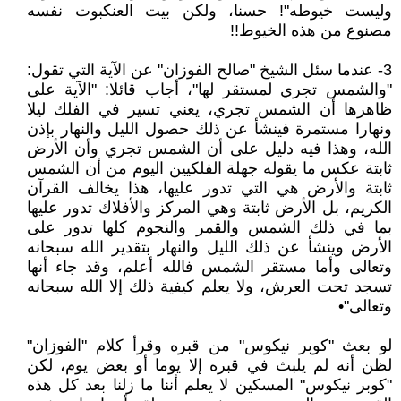
وليست خيوطه"! حسنا، ولكن بيت العنكبوت نفسه
مصنوع من هذه الخيوط!!
3- عندما سئل الشيخ "صالح الفوزان" عن الآية التي تقول:
"والشمس تجري لمستقر لها"، أجاب قائلا: "الآية على
ظاهرها أن الشمس تجري، يعني تسير في الفلك ليلا
ونهارا مستمرة فينشأ عن ذلك حصول الليل والنهار بإذن
الله، وهذا فيه دليل على أن الشمس تجري وأن الأرض
ثابتة عكس ما يقوله جهلة الفلكيين اليوم من أن الشمس
ثابتة والأرض هي التي تدور عليها، هذا يخالف القرآن
الكريم، بل الأرض ثابتة وهي المركز والأفلاك تدور عليها
بما في ذلك الشمس والقمر والنجوم كلها تدور على
الأرض وينشأ عن ذلك الليل والنهار بتقدير الله سبحانه
وتعالى وأما مستقر الشمس فالله أعلم، وقد جاء أنها
تسجد تحت العرش، ولا يعلم كيفية ذلك إلا الله سبحانه
وتعالى"•
لو بعث "كوبر نيكوس" من قبره وقرأ كلام "الفوزان"
لظن أنه لم يلبث في قبره إلا يوما أو بعض يوم، لكن
"كوبر نيكوس" المسكين لا يعلم أننا ما زلنا بعد كل هذه