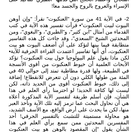
الإسراء والعروج بالروح والجسد معا!
2- في الآية 41 من سورة "العنكبوت" نقرأ: "وإن أوهن
البيوت لبيت العنكبوت"• قرأت تفسير هذه الآية في كتب
القدماء من أمثال "ابن كثير"، و"الطبري"، و"البغوي"، ومن
المحدثين الشيخ "السعدي"، وقد جاءت كل هذه التفاسير
متطابقة فيما بينها لتؤكد على أن أضعف البيوت هو بيت
العنكبوت، أي أنها تفاسير اعتمدت القراءة الحرفية للآية•
لكن ماذا يقول علم البيولوجيا حول بيت العنكبوت؟ تؤكد
الأبحاث العلمية أن خيوط العنكبوت من أقوى الأنسجة
في الطبيعة، ولها قدرة مطاطية تمتد إلى حوالي 40 في
المئة من طولها الكلي دون أن تتعرض للانقطاع! إضافة
إلى ذلك، خيوط العنكبوت أقوى من الحديد ذاته، لكن
ليست لها كثافة الحديد! لو احترمنا رأي العلم في هذا
الشأن، فإن أسلم طريقة لتفسير الآية المذكورة أعلاه
هي أن نحاول البحث عما ترمز إليه تلك الآية ونأخذ العبر
منها، لكن ما يحدث على أرض الواقع، مع الأسف الشديد،
هو محاولة مستميتة للتشبث بالتفسير الحرفي! أحد
المفسرين المحدثين ممن سمع برأي العلم في هذا
الشأن يقول "إن المقصود بالوهن هو بيت العنكبوت