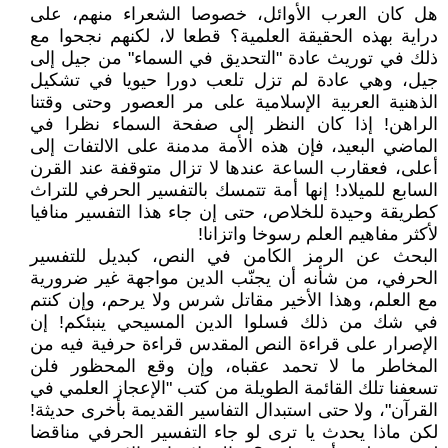
هل كان العرب الأوائل، خصوصا الشعراء منهم، على
دراية بهذه الحقيقة العلمية؟ قطعا لا، لكنهم نجحوا مع
ذلك في توريث عادة "التحديق في السماء" من جيل إلى
جيل، وهي عادة لم تزل تلعب دورا حيويا في تشكيل
الذهنية العربية الإسلامية على مر العصور وحتى وقتنا
الراهن! إذا كان النظر إلى صفحة السماء نظرا في
الماضي البعيد، فإن هذه الأمة مدمنة على الالتفات إلى
أعلى، فعقارب الساعة عندها لا تزال متوقفة عند القرن
السابع للميلاد! إنها أمة تتمسك بالتفسير الحرفي للتراث
كطريقة وحيدة للخلاص، حتى إن جاء هذا التفسير منافيا
لأكثر مفاهيم العلم رسوخا واتزانا!
البحث عن الرمز الكامن في النص، كبديل للتفسير
الحرفي، من شأنه أن يجنّب الدين مواجهة غير ضرورية
مع العلم، وهذا الأخير مقاتل شرس ولا يرحم، وإن كنتم
في شك من ذلك فسلوا الدين المسيحي ينبئكم! إن
الإصرار على قراءة النص المقدس قراءة حرفية فيه من
المخاطر ما لا تحمد عقباه، وإن وقع المحظور فلن
تسعفنا تلك القائمة الطويلة من كتب "الإعجاز العلمي في
القرآن"، ولا حتى استبدال التفاسير القديمة بأخرى حديثة!
لكن ماذا يحدث يا ترى لو جاء التفسير الحرفي مناقضا