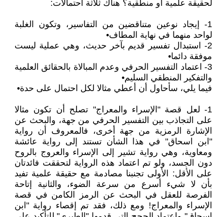
لحقيقة علمية أو منطقية؟ هناك ثلاثة احتمالات:
1- إيجاد نوعين متناقضين من التفاسير، وتكون الغلبة
لواحد منهما في نهاية المطاف•
2- استبدال تفسير قديم بآخر حديث، وهي عملية ليست
موفقة دائما•
3- اعتماد التفسير الحرفي وعدم المبالاة بالحقائق العلمية
والتفكير المنطقي السليم•
فيما يلي، سأحاول أن أعطي مثالا لكل احتمال على حدة•
1- لعل قصة "الإسراء والمعراج" تصلح أن تكون مثالا
على التجاذب بين التفسير الحرفي من جهة، والبحث عن
الإشارة الرمزية من جهة أخرى، فالمعروف أن رواية
"ابن اسحاق" في هذا الشأن تستند إلى رواية عائشة
ومعاوية، وهي رواية تشير إلى الإسراء والعروج بالروح
دون الجسد، ولو تم اعتماد هذه الرواية لتحققت فائدتان
على الأقل: الأولى تجنبنا مصادمة مع حقيقة علمية تفيد
بأن لا شيء أسرع من سرعة الضوء، والثانية إتاحة
الفرصة للعقل في البحث عن الرمز الكامن في قصة
الإسراء والمعراج! ومع ذلك، فقد تم إقصاء رواية "ابن
اسحاق" واعتماد الحجج التي قدمها "الطبري" للتأكيد على