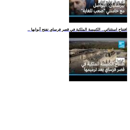
.. افتتاح استثنائي.. الكنيسة الملكية في قصر فرساي تفتح أبوابها