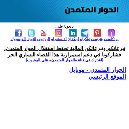
تابعونا على:
بودكاست
بنترست
تيلكرام
لينكدإن
الانستغرام
اليوتيوب
التويتر
الفيسبوك
تبرعاتكم وتبرعاتكن المالية تحفظ استقلال الحوار المتمدن،
فشاركونا في دعم استمرارية هذا الفضاء اليساري الحر
[اشترك في قناة ‫«الحوار المتمدن» على اليوتيوب]
الحوار المتمدن - موبايل
الموقع الرئيسي