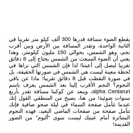
يقطع الضوء مسافة قدرها 300 ألف كيلو متر تقريبا في
الثانية الواحدة، وتقدر المسافة بين الأرض وبين أقرب
نجم، وهو الشمس، بحوالي 150 مليون كيلومتر، وهذا
يعني أن الضوء المنبعث من الشمس يحتاج إلى 8 دقائق
تقريبا ليصل إلى أعيننا! لذا فإن الشمس التي نراها في
لحظة معينة ليست هي الشمس في صورتها الحقيقة، بل
في صورة التقطت قبل 8 دقائق تقريبا! ماذا عن باقي
النجوم؟ النجم الأقرب إلينا بعد الشمس يعرف باسم
alpha Centaruri، ويبعد عن كوكبنا مسافة تقدر بأربع
سنوات ضوئية! من هنا، يصبح من المنطقي القول إنك
عندما تتأمل صفحة السماء في ليلة صحو صافية فإنك
تتأمل صفحة من صفحات الماضي البعيد، فهذه النجوم
المتناثرة أمام عينيك ليست سوى "ألبوم" من الصور
القديمة!