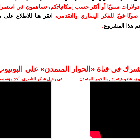
دعمكم بمبلغ 10 دولارات سنويًا أو أكثر حسب إمكانياتكم، تساهمون في استم
وتًا قويًا للفكر اليساري والتقدمي
،
انقر هنا للاطلاع على 
م هذا المشروع
.
شترك في قناة «الحوار المتمدن» على اليوتيوب
ز، عضو هيئة إدارة الحوار المتمدن
في رحيل شاكر الناصري، أحد مؤسسي 