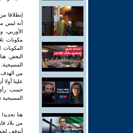
إنطلاقا من 
أنه ليس من
الأوربي، 
مكونات ثلاث
المكونات ا
البعض. هنا
المسيحية. 
بين الهدف 
علينا أولا 
حسب رأي ا
المسيحية ت
هنا تحديدا 
من بلاد فا
أتوقف لحظة