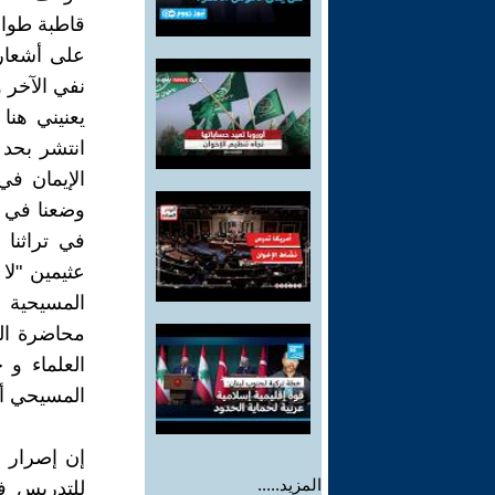
قاطبة طوال
على أشعار 
نفي الآخر و
يعنيني هنا
انتشر بحد 
الإيمان في
وضعنا في ال
في تراثنا
عثيمين "لا
المسيحية 
محاضرة الب
العلماء و 
المسيحي أي
إن إصرار ا
المزيد.....
للتدريس ف