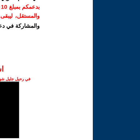
ب
والمستقل، ليبقى ص
والمشاركة في دع
ا‫
في رحيل جليل شهبا