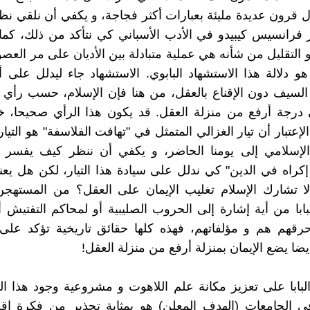
 قرون عديدة مليئة بعبارات أكثر فجاجة، و يكفي أن نلقي ن
فرانسيس كيبيدو في الأدب الأسباني كي نتأكد من ذلك، كما
 التقليل من شأنه هي عملية متبادلة بين الأديان على مر العصو
 هو دلالة هذا الاستشهاد البابوي. الاستشهاد جاء ليدلل على أ
السيف دون الإقناع بالعقل، من هنا فإن الإسلام، حسب رأي ال
 درجة أرفع من منزلة العقل. قد يكون هذا الرأي صحيحا، خ
إعتبار أن تيار الغزالي المتمثل في "تهافت الفلاسفة" هو التيا
 الإسلامي إلى يومنا الحاضر، و يكفي أن ننظر كيف يفسر 
 إكراه في الدين" كي ندلل على سيادة هذا التيار، لكن هل يع
لا تشارك الإسلام تغليب الإيمان على العقل؟ من المستهجن
ابا من أية إشارة إلى الحروب الصليبية أو لمحاكم التفتيش أ
حرقهم هم و مؤلفاتهم، فهذه كلها حقائق تاريخية تؤكد على
ضا يضع الإيمان بمنزلة أرفع من منزلة العقل!
لبابا على تعزيز مكانة علم اللاهوت و مشروعية وجود هذا ال
ي الجامعات (الهدف المعلن) هو بمثابة تحذير من فكرة إقص