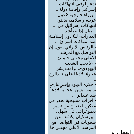
تدعو لوقف انتهاكات
إسرائيل وإقامة دولة ...
-
وزراء خارجية 8 دول
عربية وإسلامية يدينون
انتهاكات إسرائيل في ...
-
-بيان إدانة بأشد
العبارات- لـ8 دول إسلامية
ضد انتهاكات إسرائ ...
-
الرئيس الإيراني يقول إن
التواصل مع المرشد
الأعلى مجتبى خامنئ ...
-
-لا يحب الشعب
اليهودي-.. ترامب يشن
هجومًا لاذعًا على عبدالرح
...
-
-يكره اليهود وإسرائيل-..
ترامب يشن -هجوماً لاذعاً-
ضد عبدالر ...
-
أحزاب مسيحية تحذر في
مذكرة احتجاج من تغيير
ديموغرافي في سهل ...
-
بيزشكيان يكشف عن
صعوبات في التواصل مع
المرشد الأعلى مجتبى خا
 العقل، و
...