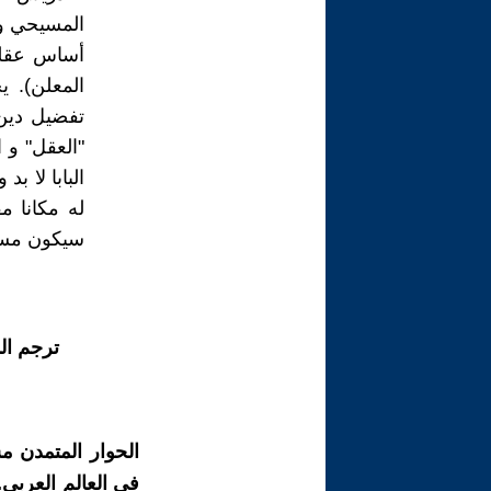
المسيحي و 
أساس عقلي،
المعلن). 
تفضيل دين 
"العقل" و
البابا لا ب
له مكانا م
سيكون مسرو
ترجم ال
الحوار المتمدن م
في العالم العربي