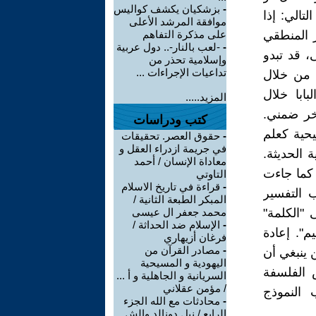
-
بزشكيان يكشف كواليس
تالي: إذا
موافقة المرشد الأعلى
ر المنطقي
على مذكرة التفاهم
-
-لعب بالنار-.. دول عربية
، قد تبدو
وإسلامية تحذر من
تداعيات الإجراءات ...
 من خلال
بابا خلال
المزيد.....
خر ضمني.
كتب ودراسات
يحية كعلم
-
حقوق العصر. تحقيقات
في جريمة ازدراء العقل و
 الحديثة.
معاداة الإنسان / أحمد
 كما جاءت
التاوتي
-
قراءة في تاريخ الاسلام
 التفسير
المبكر الطبعة الثانية /
 "الكلمة"
محمد جعفر ال عيسى
-
الإسلام ضد الحداثة /
م". إعادة
فرغان أزيهاري
-
مصادر القرآن من
ن ينبغي أن
اليهودية و المسيحية
س الفلسفة
السريانية و الجاهلية و أ ...
/ مؤمن عقلاني
 النموذج
-
محادثات مع الله الجزء
الرابع / نيل دونالد والش