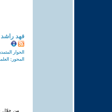
فهد راشد 
الحوار المتمدن-العدد: 1679 - 06
المحور: العلما
من خلال قر