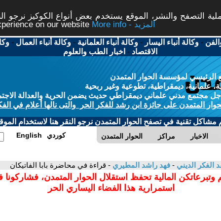
ة التصفح والنشر، الموقع يستخدم بعض أنواع الكوكيز نرجو النق
More info - المزيد
experience on our website
الفن
-
وكالة أنباء اليسار
-
وكالة أنباء العلمانية
-
وكالة أنباء العمال
-
وكا
الاقتصاد
-
اخبار الطب والعلوم
 الرئيسي لمؤسسة الحوار المتمدن
، علمانية، ديمقراطية، تطوعية وغير ربحية
ل مجتمع مدني علماني ديمقراطي حديث يضمن الحرية والعدالة الاجتم
حوار المتمدن على جائزة ابن رشد للفكر الحر والتى نالها أعلام في الفك
م مشاكل تقنية في تصفح الحوار المتمدن نرجو النقر هنا لاستخدام الموقع
كوردي
English
الاخبار
مراكز
الحوار المتمدن
د الفكر الديني
-
فهد راشد المطيري
- قراءة في محاضرة بابا الفاتيكان
 وتبرعاتكن المالية تحفظ استقلال الحوار المتمدن، فشاركونا 
استمرارية هذا الفضاء اليساري الحر