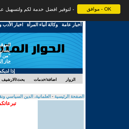
موافق - OK
لتوفير افضل خدمة لكم ولتسهيل عملي
أخبار عامة
-
وكالة أنباء المرأة
-
اخبار الأدب و
الموقع
يسارية
"من أج
حاز ال
إذا لديك
الزوار
اضافة/خدمات
بحث/الارشيف
الصفحة الرئيسية
-
العلمانية، الدين السياسي ونق
تبرعاتكم