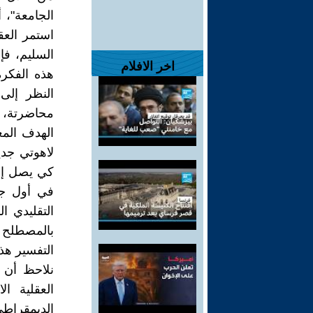
الجامعة"، 
استمر العق
السليم، فإن
اخر الافلام
هذه الفكر
النظر إلى 
محاضرتة، 
الهدف المع
لاهوتي جدي
كي يصل إلى
في أول جم
التقليدي ا
بالمصطلح ا
التفسير هذه
نلاحظ أن ا
العقلية ا
الديمقراطي