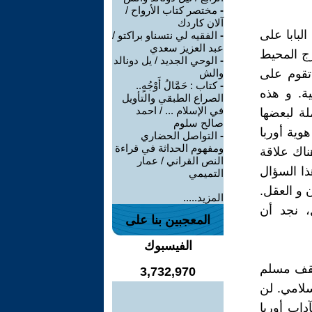
-
مختصر كتاب الأرواح /
آلان كاردك
البابا على
-
الفقيه لي نتسناو براكتو /
عبد العزيز سعدي
رج المحيط
-
الوحي الجديد / يل دونالد
تقوم على
والش
-
كتاب : حَمَّالُ أَوْجُهٍ..
ية. و هذه
الصراع الطبقي والتأويل
في الإسلام ... / احمد
لة لبعضها
صالح سلوم
وية أوربا
-
التواصل الحضاري
ومفهوم الحداثة في قراءة
ناك علاقة
النص القراني / عمار
ذا السؤال
التميمي
ن و العقل.
المزيد.....
، نجد أن
المعجبين بنا على
الفيسبوك
مثقف مسلم
3,732,970
سلامي. لن
داب أوربا