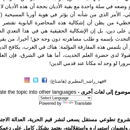
وضعه في سلة واحدة مع بقية الأديان بحجة أن هذه الأديان لا
 الأمر الذي من شأنه أن يؤثر في هوية أوربا المسيحية (ا
يخطيء من يظن أن إشكالية هذه المحاضرة البابوية تقتصر
على دين، بل إن الإشكالية الحقيقية هي في هذا التعدي ال
 التحدث بإسمه و طلب مصاهرته دون وجه حق! أخيرا، من يقر
د و أن يلتمس هذه المفارقة المؤلمة: هناك في الغرب، يكافح الد
قبولا لدى حضرة العلم الحديث، أما هنا في الشرق، فإن الع
را لو وجد له مكانا عند قدمي الدين!
#فهد_راشد_المطيري (هاشتاغ)
موضوع إلى لغات أخرى -
ate the topic into other languages
Powered by
Translate
شروع تطوعي مستقل يسعى لنشر قيم الحرية، العدالة الاجتم
. ولضمان استمراره واستقلاليته، يعتمد بشكل كامل على دعمك