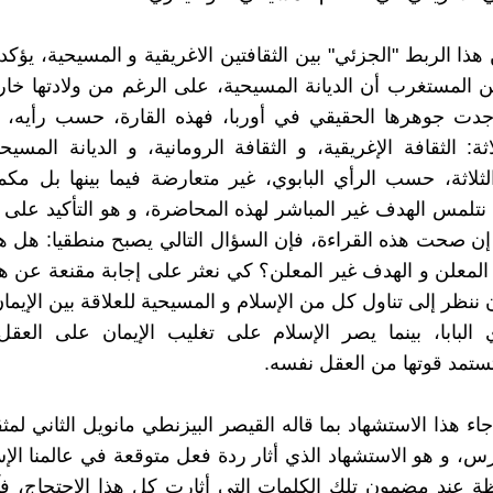
هذا الربط "الجزئي" بين الثقافتين الاغريقية و المسيحية، يؤكد 
 المستغرب أن الديانة المسيحية، على الرغم من ولادتها خا
وجدت جوهرها الحقيقي في أوربا، فهذه القارة، حسب رأيه، 
ة: الثقافة الإغريقية، و الثقافة الرومانية، و الديانة المسيح
لثلاثة، حسب الرأي البابوي، غير متعارضة فيما بينها بل مكم
 نتلمس الهدف غير المباشر لهذه المحاضرة، و هو التأكيد على ه
إن صحت هذه القراءة، فإن السؤال التالي يصبح منطقيا: هل ه
المعلن و الهدف غير المعلن؟ كي نعثر على إجابة مقنعة عن ه
أن ننظر إلى تناول كل من الإسلام و المسيحية للعلاقة بين الإيما
لبابا، بينما يصر الإسلام على تغليب الإيمان على العقل
ستمد قوتها من العقل نفسه.
جاء هذا الاستشهاد بما قاله القيصر البيزنطي مانويل الثاني ل
رس، و هو الاستشهاد الذي أثار ردة فعل متوقعة في عالمنا الإ
 عند مضمون تلك الكلمات التي أثارت كل هذا الاحتجاج، فآ