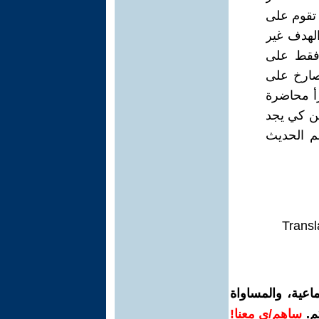
 تقوم على
لهدف غير
 فقط على
صارخ على
أ محاضرة
ين كي يجد
لم الحديث
Transl
اعية، والمساواة
م.
ساهم/ي معنا!