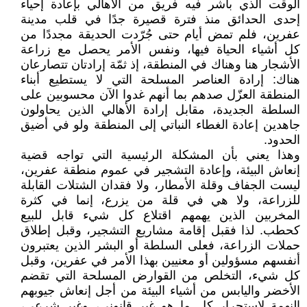
الوقت الذي باشر فيه فريق من الأهالي بإعادة إحياء
إحدى الحدائق منذ فترة قصيرة جدًا في قلب مدينة
عفرين، فلم تمض أيام حتى جُرّدت الحديقة مجددًا من
كل أشياء الحياة فيها، ونفس الأمر يحصل مع زراعة
الأشجار هنا وهناك في المنطقة، إذ ثمّة إرادتان تتصارعان
هناك: إرادة العناصر المسلحة التي لا يستطيع أبناء
المنطقة العزّل صدهم بما أنهم غدوا الآن محسوبين على
السلطة الجديدة، مقابل إرادة الأهالي الذين يحاولون
جاهدين إعادة الغطاء النباتي إلى المنطقة ولو في أضيق
الحدود.
وهذا يعني بأن المشكلة الرئيسية التي تواجه قضية
إنعاش البيئة، وإعادة التشجير في عموم منطقة عفرين،
ليست الجفاف وقلة الأمطار، ولا فقدان الشتلات القابلة
للزراعة، ولا هي في قلة من يزرع، إنما في كثرة
المخربين الذين يهمهم اقتلاع كل شيء قابل للبيع
كحطب. لذا فقبل إقامة مشاريع التشجير، وقبل إطلاق
حملات الزراعة، فعلى السلطة أو البشر الذين يعتبرون
أنفسهم مسؤولين أو معنيين بهذا الأمر في عفرين، وقبل
كل شيء، التخلص من القوارض المسلحة التي تقضم
الأخضر واليابس من أشياء البيئة من أجل إنعاش جيوبهم
النهمة لاستجرار كل ما هو غير قانوني، وغير شرعي،