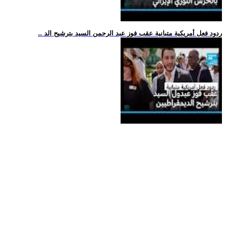
.. ردود فعل أمريكية متبانية عقب فوز عبد الرحمن السيد بترشيح الد