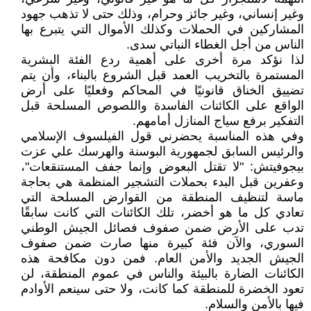
وغير إنساني، وغير جائز وحرام، وذلك حتى لا تذهب جهود
المشاركين في الحملات وكذلك الأموال التي يتبرع بها
الناس من أجل الغطاء النباتي سدى.
لذا نؤكد مرة أخرى على أهمية ردع الفئة البشرية
المستمرة بالتخريب العمد قبل الشروع بالبناء، وأن يتم
تضييق الخناق قانونيًا في المحاكم وفعليًا على أرض
الواقع على الكائنات الفاسدة واللصوص المسلحة قبل
التفكير برفع سياج المنازل أمامهم.
وفي هذه المناسبة يحضرني قول الفيلسوف الإسلامي
والرئيس السابق لجمهورية البوسنة والهرسك علي عزت
بيجوفيتش: "لا تقتل البعوض وإنما جفف المستنقعات"،
وعفرين قبل البدء بحملات التشجير المنظمة هي بحاجة
ماسة لتنظيف المنطقة من القوارض المسلحة التي
تعادي كل ما هو أخضر، تلك الكائنات التي كانت سابقًا
تدب على الأرض ضمن صفوف فصائل الجيش الوطني
السوري، والآن فئة كبيرة منها صارت ضمن صفوف
الجيش الجديد والأمن العام. فمن دون مكافحة هذه
الكائنات الضارة بالبيئة والناس في عموم المنطقة، لن
تعود الخضرة للمنطقة كما كانت، ولا حتى سينعم الأوادم
فيها بالأمن والسلام.