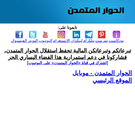
تابعونا على:
بودكاست
بنترست
تيلكرام
لينكدإن
الانستغرام
اليوتيوب
التويتر
الفيسبوك
تبرعاتكم وتبرعاتكن المالية تحفظ استقلال الحوار المتمدن،
فشاركونا في دعم استمرارية هذا الفضاء اليساري الحر
[اشترك في قناة ‫«الحوار المتمدن» على اليوتيوب]
الحوار المتمدن - موبايل
الموقع الرئيسي