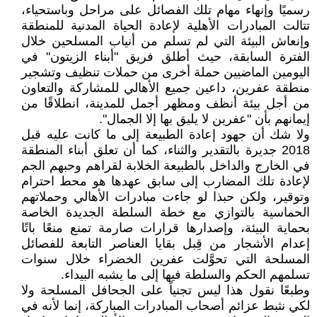
رسميًا وإنهاء مهام تلك الفصائل على مراحل وباستحياء،
تتالت المبادرات الأهلية لإعادة الحياة المدنية للمنطقة
وإنعاش البيئة التي لم تسلم من أنياب المسلحين خلال
الفترة السابقة، حيث أطلق فريق "أبناء الزيتون" في
اليومين الماضيين حملة أخرى من حملات تنظيف وتشجير
منطقة عفرين، داعين جميع الأهالي للمشاركة والتعاون
من أجل بيئة أنظف ومظهر أجمل للمدينة، انطلاقًا من
إيمانهم بأن "عفرين لا يليق بها إلا الجمال".
ولا شك أن جهود إعادة الطبيعة إلى ما كانت عليه قبل
2018 جديرة بالتقدير والثناء، كما أن تعلق أبناء المنطقة
في الخارج والداخل بالطبيعة الخلابة لقراهم وحبهم الجم
لإعادة تلك المضارب إلى سابق عهدها هو محط احترام
وتوقير، ولكن حبذا لو جاءت مبادرات الأهالي وحملاتهم
الحماسية بالتوازي مع خطة السلطة الجديدة الخاصة
بحماية البيئة، وإصدارها قرارات صارمة تمنع منعًا باتًا
إعدام الأشجار من قِبل بقايا العناصر التابعة للفصائل
المسلحة التي تحوَّلت عفرين الخضراء خلال سنوات
تسلمهم الحكم والسلطة فيها إلى ما يشبه البيداء.
وطبعًا نقول هذا ليس تجنياً على الجحافل المسلحة ولا
لكي نثبط عزائم أصحاب المبادرات المباركة، إنما لأنه في