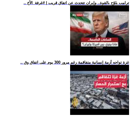
.. ترامب يلوّح بالقوة.. وإيران تتحدث عن اتفاق قريب | #غرفة_الأخ
.. غزة تواجه أزمة إنسانية متفاقمة رغم مرور 300 يوم على اتفاق وق