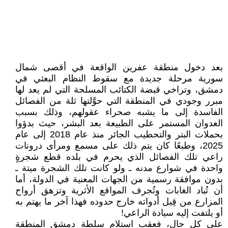
بعد دخول منطقة عفرين الواقعة في أقصى شمال
سورية مرحلة جديدة مع سقوط النظام البعثي في
دمشق، وتراخي قبضة الكتائب المسلحة التي لم يعد لها
مبرر وجودي في المنطقة التي حوَّلتها ثلة من الفصائل
الفاسدة إلى ما يشبه صحراء عقولهم، وذلك بسبب
العدوان المستمر على الطبيعة بعد البشر، حيث بدؤوا
بحملات البتر والتحطيب الجائر منذ عام 2018 إلى عام
2025، وطبعًا كان يتم ذلك على مسمع ومرأى درونات
راعي تلك الفصائل الذي يحرم في بلده قطع شجرةٍ
واحدة في شوارع مدنه ـ ولو كانت تلك الشجرة ميتة ـ
بدون موافقة رسمية من الجهات المعنية في الدولة، أما
أن تُباد الغابات وتُجرف المواقع الأثرية وتزهق أرواح
المزارع من قِبل أدواته خارج حدوده فهذا آخر ما يهتم به
أو يلتفت إليه سيادة الراعي!
على كل حال، فعقب استلام سلطة دمشق المنطقة