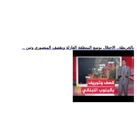
.. بالخريطة.. الاحتلال يوسع المنطقة العازلة ويقصف المنصوري وتبن