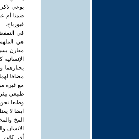
بوعي ذكي و
ضمنا أم عمد
فيورباخ.
في التمفصّ
هي الملهمة
مقارن بسيط
الإنسانية 
يحتازهما و
مضافا لهما
مع غيره من
طبيعي بيئي
وطبعا نحن ل
ايضا لا يمت
المخ والمخ
الانسان وا
أي كائن ع