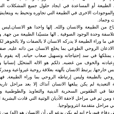
الطبيعة أو المساعدة في ايجاد حلول جميع المشكلات الت
الموجودات الاخرى في الطبيعة التي تجاوره وتحيط به ويتعاي
ت وجماد.
خ من الطبيعة والانسان والله, إلها واحدا هو الانسان,لي
اسفة وحدة الوجود الصوفية , الها متسيّدا الطبيعة من جهة, وش
في ما وراء الطبيعة لا يدركه الانسان لا بالصفات ولا بالجوهر لك
الاذعان الروحي الطوعي بما يخلع الانسان من ذاته عليه, صفا
 يمتلكها في سد إحتياجاته وتسهيل صعاب حياته, إله يقوم ب
بادته والخوف من غضبه, ذلكم هو الاله المتخيّل إنسانيا 
س خارجها, يرتبط الانسان بآلهته بعلاقة روحية غيرواعية ومدرك
روحي بالطبيعة وليس إرتباطه الروحي بما وراء الطبيعة, فهذ
قة التعبدية لم يكن يبلغها الانسان آنذاك إلا بعد مراحل تاري
حقا في الطقوس السحرية الدينية والتعاويذ والطوطمية وال
ومن ثم في مراحل لاحقة الأديان الوثنية التي قادت البشرية ال
ي مراحل متقدمة انثروبولوجيا.
فاع فيورباخ انه لم يكن يدعو الى أن الانسان هو (إله) من غ