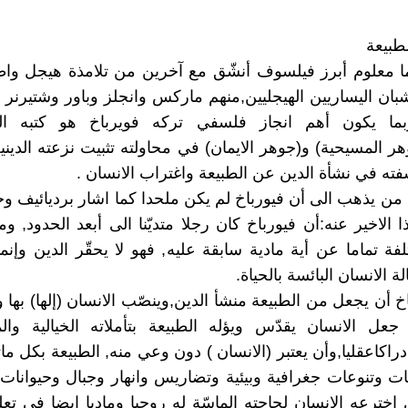
طبيعة
ا معلوم أبرز فيلسوف أنشّق مع آخرين من تلامذة هيجل واط
بان اليساريين الهيجليين,منهم ماركس وانجلز وباور وشتيرن
بما يكون أهم انجاز فلسفي تركه فويرباخ هو كتبه ال
ر المسيحية) و(جوهر الايمان) في محاولته تثبيت نزعته الدينية 
ه في نشأة الدين عن الطبيعة واغتراب الانسان .
ك من يذهب الى أن فيورباخ لم يكن ملحدا كما اشار برديائيف 
 الاخير عنه:أن فيورباخ كان رجلا متديّنا الى أبعد الحدود, و
فة تماما عن أية مادية سابقة عليه, فهو لا يحقّر الدين وإنما
ة الانسان البائسة بالحياة.
 أن يجعل من الطبيعة منشأ الدين,وينصّب الانسان (إلها) بها و
 جعل الانسان يقدّس ويؤله الطبيعة بتأملاته الخيالية والمي
راكاعقليا,وأن يعتبر (الانسان ) دون وعي منه, الطبيعة بكل ما
ت وتنوعات جغرافية وبيئية وتضاريس وانهار وجبال وحيوانات 
ي إخترعه الانسان لحاجته الماسّة له روحيا وماديا ايضا في تع