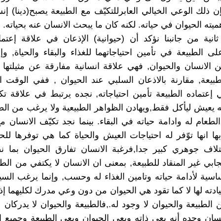
ن ذلك الوعي الخيالي العابرللتكيّف مع الطبيعة يصبح(دينا) إنسا
هميته الحيوان في حياته. لكنه كان ما يبحث الانسان عنه بحياته.
نية من جانبنا نؤكد أن (حيوانية) الإذعان في علاقة إعتما
لى الطبيعة في تأمين احتياجاتهما للغذاء والبقاء والحياة, و
ن الانسان والحيوان, فهي علاقة انسانية مفارقة عن مثيلتها
طبيعة, مقارنة بالاذعان السلبي عند الحيوان , ففي الوقت 
 إعتماده الطبيعة تأمين احتياجاته, نجده يرتبط في علاقة ت
نه يعيش ليأكل فقط,ويهادن الظواهر الطبيعية ولا يرغب من الطب
طعام له وادامة حياته في البقاء. بينما نجد تكيّف الانسان مع
ها انها توّفر له احتياجات العيش والحياة كما هي توفرها للح
تلاف جوهري كبير جدا,فرغبة الانسان تفارق الحيوان بما ن
يجابي غير المنقاد للطبيعة, بمعنى ان الانسان لا يكتفي من الط
ساسية لأدامة حياته وتامين الغذاء له وحسب, وإنما يرغب ال
ادته لها لا كما تقود هي الحيوان من دون وعي مدرك لكليهما إذ
ن الطبيعة والحيوان لا وجود له.,فالطبيعة والحيوان لا يدركان 
انسان وحده أنه يعي ذاته ويعي الحيوان ويعي الطبيعة وجميع 