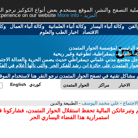
ة التصفح والنشر، الموقع يستخدم بعض أنواع الكوكيز نرجو النق
More info - المزيد
experience on our website
الفن
-
وكالة أنباء اليسار
-
وكالة أنباء العلمانية
-
وكالة أنباء العمال
-
وكا
الاقتصاد
-
اخبار الطب والعلوم
 الرئيسي لمؤسسة الحوار المتمدن
، علمانية، ديمقراطية، تطوعية وغير ربحية
ل مجتمع مدني علماني ديمقراطي حديث يضمن الحرية والعدالة الاجتم
حوار المتمدن على جائزة ابن رشد للفكر الحر والتى نالها أعلام في الفك
م مشاكل تقنية في تصفح الحوار المتمدن نرجو النقر هنا لاستخدام الموقع
كوردي
English
الاخبار
مراكز
الحوار المتمدن
لاجتماع
-
علي محمد اليوسف
- الطبيعة والدين
 وتبرعاتكن المالية تحفظ استقلال الحوار المتمدن، فشاركونا 
استمرارية هذا الفضاء اليساري الحر