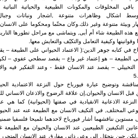
باقي المخلوقات والمكونات الطبيعية والحياتية النباتية و
ة,وسط اشكال وظاهرات متنوعة ,اشجار ونباتات وجبال
ر وبيئة متنوعة وغير ذلك.وكان محتّما ومحكوما على الانسان 
 هذه الطبيعة شاء أم أبى, ويتماشى مع مراحل تطورها التاري
وقوانينها وكيفية التعامل والتكيّف والتعايش معها.
خ في كتابه جوهر الدين:( الاعتماد الحيواني على الطبيعة – يق
ى الطبيعة – هو إعتماد غير واع – يقصد سطحي عفوي – لكن 
التخييلي – يقصد عند الانسان فقط - وعند التفكير فيه وال
مناقشة وتوضيح عبارة فيورباخ حول النزعة الاعتمادية الحي
 قبل الانسان والحيوان,إن علاقة الرضوخ والاذعان الانساني لل
لنزعة الاذعانية الانقيادية في صفتها (الحيوانية) كما هي عن
لنوعي المختلف, في التكيف الانسان مع الطبيعة عنه عند الحي
 مستوين نناقشهما أشار فيورباخ لاحدهما تلميحا فلسفيا ضمنيا 
عانين التكيفين الطبيعيين عند الانسان والحيوان مع الطبيعة غ
لكن حين يتحوّل الى وعي ذاتي مفارق عند الانسان المتحرر