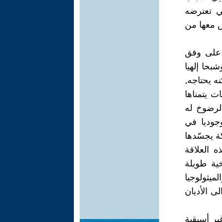
ي تعترضه
ش معها من
س على وفق
بحا إلهيا
نه يحتاجه,
ت يتمناها
الرضوخ له
وجوديا في
ة يجسّدها
ه العلاقة
خية طويلة
ميثولوجيا
ى الأديان
ير أسبقية