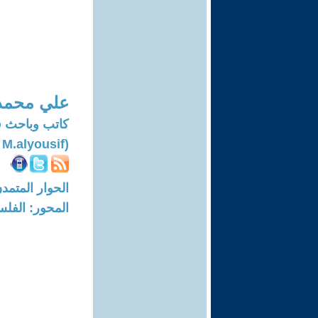
علي محمد
كاتب وباحث في ال
(Ali M.alyousif)
الحوار المتمدن-العدد: 8454 - 5
المحور: الفلس