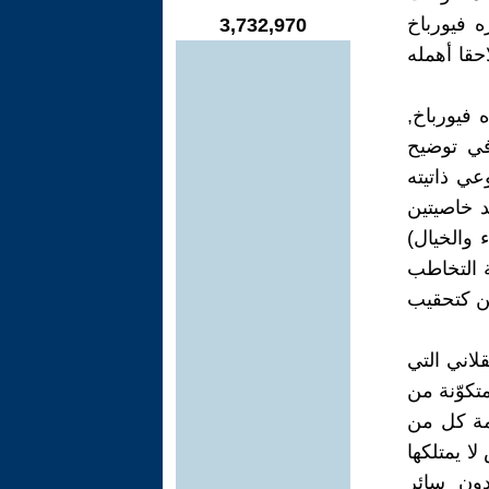
ه فيورباخ
3,732,970
احقا أهمله
 فيورباخ,
في توضيح
ي ذاتيته
د خاصيتين
 والخيال)
ة التخاطب
من كتحقيب
لاني التي
متكوّنة من
جمة كل من
ا يمتلكها
دون سائر