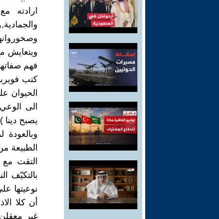
ارادته مع 
والجمادي
وصخوروانها
ويتعايش مع
فهم صفاتها 
كتب فويربا
الحيوان عل
الى الوعي 
يصبح دينا ).5
وبالعودة ل
الطبيعة من
التقت مع ا
بالتكيّف ا
نوعيتها على
أن كلا الاذ
غير معقلن,