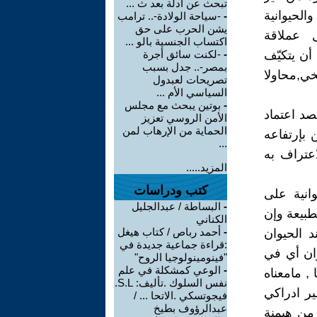
تبحث عن أدلة بعد ث ...
الحيوانية
-
-سياحة الولادة-.. ترامب
يشن الحرب على حق
 عملاقة
اكتساب الجنسية بالو ...
أن يتكيّف
-
-لكنت سائق أجرة
بمصر-.. جدل بسبب
خي,محاولا
تصريحات لعبدول
السياسي الأم ...
-
بوتين يبحث مع مجلس
صد اعتماد
الأمن الروسي تعزيز
الحماية من الإرهاب لمن
بإرتفاعه
...
اعتراف به
المزيد.....
كتب ودراسات
وانية على
-
البساطة / عبدالجليل
طبيعة وإن
الكناني
-
أحمد رباص / كتاب هيغل
د الحيوان
:قراءة جماعية جديدة في
وان أي في
"فينومينولوجيا الروح"
-
الوعي كمشكلة في علم
, مامعناه
نفس السلوك .تأليف: S.L.
ير ادراكي
فيجوتسكي .الاتحا ... /
عبدالرؤوف بطيخ
 من هيمنة