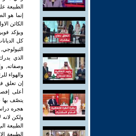
الطبيعة عل
إنما هو الط
الكائن الاو
ويؤكد فوير
كل الديانا
الثيولوجي, 
الذي يدرك
وصفاته, وا
والهواء للر
إن تعلق في
أعلى إفصاح
هجره دراسة
ولكن لانه ل
الطبيعة الى
الطبيعة ال