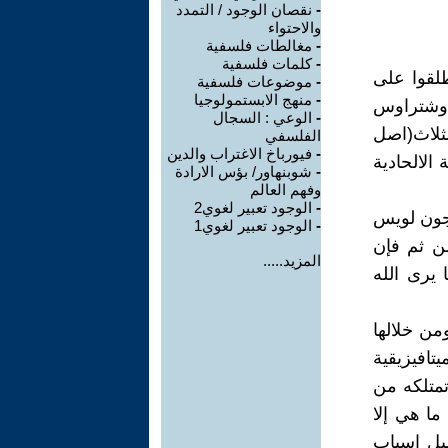
-
نقصان الوجود / التمدد
والاحتواء
-
مغالطات فلسفية
-
كلمات فلسفية
لقوا على
-
موضوعات فلسفية
-
منهج الابستمولوجيا
ر وشتراوس
-
الوعي : السجال
ثلاث(اصل
الفلسفي
-
فيورباخ الاغتراب والدين
الالحادية
-
شوبنهاور/ بؤس الارادة
وفهم العالم
-
الوجود تعبير لغوي2
وجون لويس
-
الوجود تعبير لغوي1
من ثم فإن
المزيد.....
 يرى الله
من خلالها
تافيزيقية
تمتلكه من
ما هي إلا
ليل اسباب