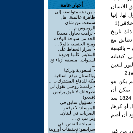
أخبار عامة
ق للانسان
-
من نبتة متواضعة إلى
 لها, إنها
ظاهرة عالمية.. هل
سمعت عن شاي
لاقي)1
الروبيوس م ...
ذلك تاريخ
-
ترامب يحاول مجددًا
الحد من سياحة الولادة
 تطابق مع
ومنح الجنسية بالولا ...
 بالتبعية
-
أسرار الحفاظ على
الملابس كأنها جديدة
 كيفياته
لسنوات.. منسقة أزياء تج
نور للعين
...
-
السعودية وتركيا
.2
وباكستان توقع -اتفاقية
لم يكن هو
مكة للدفاع المشترك-.. ...
-
ترامب: زوجتي تقول لي
 يمكن أن
تصرفاتك لا تليق برئيس
(فيديو)
يتصّف بها فيلسوف عرف عنه الحاده, ففي رسالة ارسلها الى والده عام 1824 بعد
-
مسؤول سابق في
 أو كرها,
الموساد: لا توقفوا
الضربات في لبنان..
أود أن أضم
وترامب ي ...
-
-سياحة القنص- في
سراييفو: تحقيقات أوروبية
ود من غير