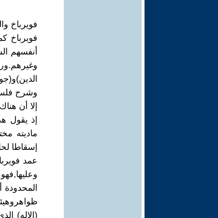
فويرباخ وال
فويرباخ كم
أنفسهم الش
وغيرهم.ور
الدين)و(جوه
وشرح فلسفت
إلا أن هنا
إذ يقول هذا
ماديته مختل
إسقاطا لحال
عمد فويرباخ
وعليها,فهو
المحدودة أد
ظواهروهيئا
(الاله) الذ