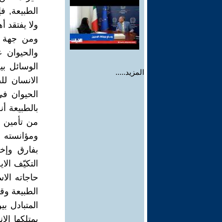
الطبيعة, فإ
ولا يفتقد أ
ومن جهة ثا
والحيوان ع
الوسائل بي
المزيد.....
الانسان لل
الحيوان في
بالطبيعة أ
من تأمين ال
ومؤانسته ب
بفارق وإخ
التكيّف الا
حاجاته الا
الطبيعة وقي
المتبادل بي
يمتلكها ال