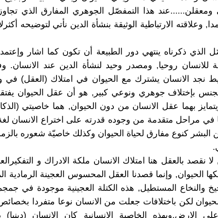
معقلن......عند هذا التمفصّل الجوهري المفارق الذي تجاوز
ا, وعلاقته الارتباطية الوثيقة بنشأة الدين نأتي لتوضيحه أكثرل
ل الذي ذكرناه ينتهي دور الطبيعة أن تكون كما اشار وإعتمده
 للانسان روحيا, ومصدر وحيد لنشأة الدين عند الانسان. و
 نجد الانسان يشترك مع الحيوان في امتلاك (العقل) في وع
كجنس بإختلاف جوهري ونوعي كبير, هو أن عقل الحيوان يفتق
يتمايز بهما عقل الانسان من دون الحيوان, هما خاصيتي (الذكاء
 في مراحل متقدمة من وجوده قدرته على اختراع الانسان لغ
 البشر كنوع مفارق لحياة الحيوان وكذلك خاصيّة شعوره بالز
.
ا نقصد بالعقل هنا امتلاك الانسان ملكة الادراك و التفكيرالعق
لكها الحيوان, وإنما قصدنا العقل المحسوس العجينة الرمادية ال
يخ والنخاع المستطيل, هذه الكتلة العجينية موجودة في جم
لحيوان لكن باختلافات جعلت من الانسان نوعا متفردا بخصائص ل
لى الارض.وبهذه الخاصية الانسانية كان الانسان (دينيا) 