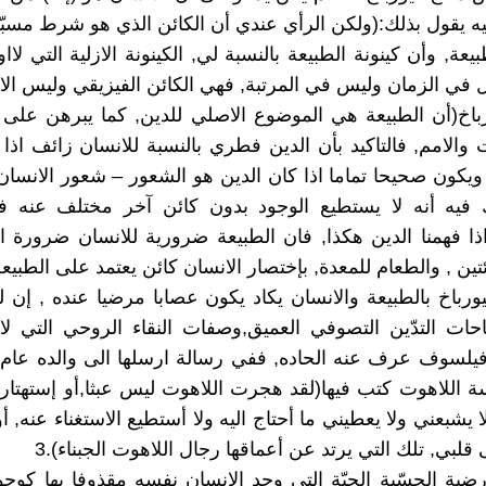
يه يقول بذلك:(ولكن الرأي عندي أن الكائن الذي هو شرط مسبّ
بيعة, وأن كينونة الطبيعة بالنسبة لي, الكينونة الازلية التي لااول
ل في الزمان وليس في المرتبة, فهي الكائن الفيزيقي وليس الاخ
باخ(أن الطبيعة هي الموضوع الاصلي للدين, كما يبرهن على 
ت والامم, فالتاكيد بأن الدين فطري بالنسبة للانسان زائف اذا
ويكون صحيحا تماما اذا كان الدين هو الشعور – شعور الانسان –
 فيه أنه لا يستطيع الوجود بدون كائن آخر مختلف عنه في
ذا فهمنا الدين هكذا, فان الطبيعة ضرورية للانسان ضرورة ال
ئتين , والطعام للمعدة, بإختصار الانسان كائن يعتمد على الطبيعة)
ورباخ بالطبيعة والانسان يكاد يكون عصابا مرضيا عنده , إن 
ات التدّين التصوفي العميق,وصفات النقاء الروحي التي لا
 اللاهوت كتب فيها(لقد هجرت اللاهوت ليس عبثا,أو إستهتارا,
ا يشبعني ولا يعطيني ما أحتاج اليه ولا أستطيع الاستغناء عنه, 
 قلبي, تلك التي يرتد عن أعماقها رجال اللاهوت الجبناء).3
ارضية الحسّية الحيّة التي وجد الانسان نفسه مقذوفا بها كوج