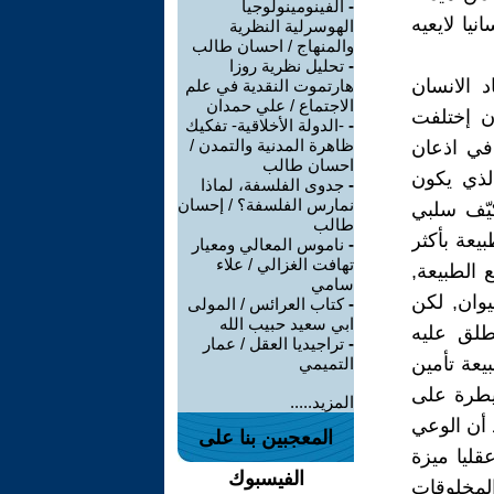
-
الفينومينولوجيا
نيا لايعيه
الهوسرلية النظرية
والمنهاج / احسان طالب
-
تحليل نظرية روزا
د الانسان
هارتموت النقدية في علم
الاجتماع / علي حمدان
إن إختلفت
-
-الدولة الأخلاقية- تفكيك
ظاهرة المدنية والتمدن /
 في اذعان
احسان طالب
الذي يكون
-
جدوى الفلسفة، لماذا
نمارس الفلسفة؟ / إحسان
كيّف سلبي
طالب
يعة بأكثر
-
ناموس المعالي ومعيار
تهافت الغزالي / علاء
 الطبيعة,
سامي
يوان, لكن
-
كتاب العرائس / المولى
ابي سعيد حبيب الله
طلق عليه
-
تراجيديا العقل / عمار
بيعة تأمين
التميمي
سيطرة على
المزيد.....
 أن الوعي
المعجبين بنا على
عقليا ميزة
الفيسبوك
المخلوقات