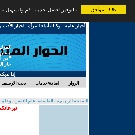
موافق - OK
لتوفير افضل خدمة لكم ولتسهيل عملي
أخبار عامة
-
وكالة أنباء المرأة
-
اخبار الأدب و
الموقع
يسارية
"من أج
حاز ال
إذا لديك
الزوار
اضافة/خدمات
بحث/الارشيف
الصفحة الرئيسية
-
الفلسفة ,علم النفس , وعلم ا
تبرعاتكم