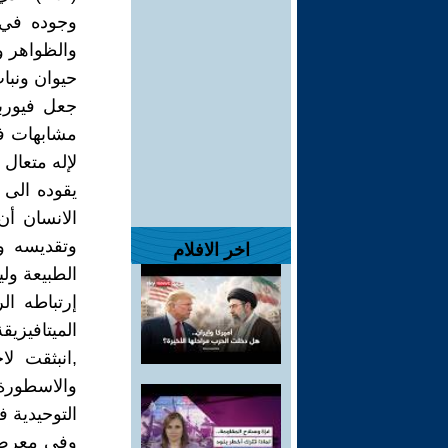
وجوده في 
والظواهر و
حيوان ونبا
جعل فيوربا
مشابهات فل
لإله متعال 
يقوده الى 
الانسان أن
وتقديسه وع
اخر الافلام
الطبيعة ولي
إرتباطه ال
الميتافيزي
,انبثقت لا
والاسطورة 
التوحيدية ف
وفي معرض د