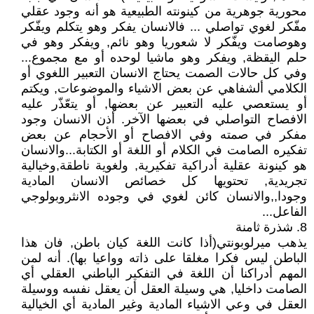
محورية جوهرية من كينونته الطبيعية هو أنه وجود عقلي
مفّكر لغوي تواصلي ... فالانسان يفكر وهو يتكلم ويفّكر
وهوصامت ويفّكر لا شعوريا وهو نائم, ويفكر وهو في
حلم اليقظة, ويفكر وهو ماشيا لوحده أو مع مجموع...
وفي كل حالات الصمت يحتاج الانسان التعبير اللغوي أو
الكلامي ألشفاهي عن بعض الاشياء والموضوعات, ويكتم
أو يستعصي عليه التعبير عن بعضها, أو يتعّذّر عليه
الافصاح التواصلي في بعضها الآخر. أذن الانسان وجود
مفكر في صمته وفي الافصاح أو الأحجام عن بعض
تفكيره الصامت في الكلام أو اللغة أو الكتابة...والانسان
هو كينونة عقلية أدراكية تفكيرية, ولغوية ناطقة,وخيالية
تجريدية, تحتويها كل خصائص الانسان المادية
وجودا,,والانسان كائن لغوي في وجوده الانثروبولوجي
الفاعل...
8. شذرة ثامنة
يذهب ميرلوبونتي(أذا كانت اللغة كيان باطن, فان هذا
الباطن ليس فكرا مغلقا على ذاته وواعيا بها). أنه لمن
المهم أدراكنا أن اللغة في التفكير الباطني العقلي أي
الصامت داخليا, هي وسيلة العقل أن يعقل نفسه ووسيلة
العقل في وعي الاشياء المادية وغير المادية أي الخيالية