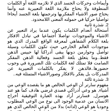
وأيماءات وحركات الجسد الذي لا تلازمه اللغة أو الكلمات
المنطوقة ولا يحتاج ملازمة اللغة التعبيرية عنه وأنما
يحتاج صور الاشياء المفكربها وترجمتها بلغة الجسد أيحاءا
تواصليا حركيا في حمولته المعنى اللامحدود.
2. شذرة ثانية
أستحالة أنعدام الكلمات يكون عندما يراد التعبير عن
الاشياء والموجودات تواصلا أجتماعيا في تبادل الافكار
بلغة الكلام الشفاهي لمعرفة الواقع المدرك الذي هو
موجودات العالم الخارجي حيث تكون الكلمات وسيلة
تواصل وحوارمن دونها يبقى أدراكنا لها حبيس الذهن
فقط..وما يتعلق بلغة الجسد وفعالية الذهن المفكر
الصامت فلا تمتلك لغة الكلمات تلك الضرورة في وجوب
حضورها..فالذهن لا يفكر بالكلمات التعبيرية عن
المدركات بل يفكر بالافكار وصورالاشياء المتمثلة فيه..
3. شذرة ثالثة
مفهوم سارتر أن الوعي الخالص هو ما يقصده الوعي من
أشياء, هو وعي أدراكي قصدي غرضي هادف كما هو عند
هوسرل, فسارتر أراد بهذه العبارة التوفيقية أخراج
الانسان من عدمية الوجود الى نوع من الوعي المطلوب
وجوديا هو الوعي (لذاته) بدلا من الوعي الخالص الذي هو