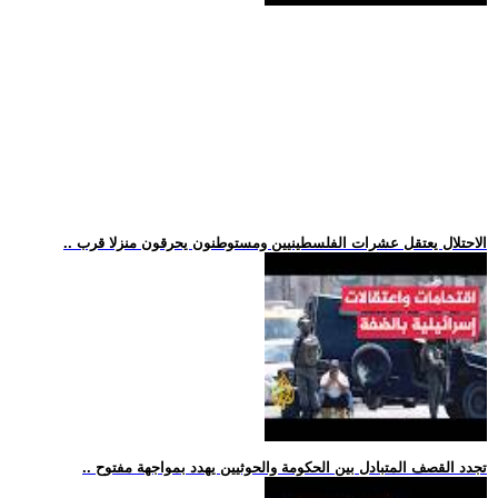
.. الاحتلال يعتقل عشرات الفلسطينيين ومستوطنون يحرقون منزلا قرب
.. تجدد القصف المتبادل بين الحكومة والحوثيين يهدد بمواجهة مفتوح