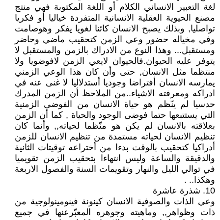
لغة التعبير الانساني الكلام أو اللغة المكتوبة فهي منتج
مصنع الحيوية العقلية الانسانية المتفردة خياليا أو فكريا
تواصليا, وبذلك يصبح الانسان كائنا لغويا يفكر وهوصامت
وفي مخياله حضور وعي الزمن كتحقيب ماضي وحاضر
ومستقبل... وهذا النوع من الادراك بالزمن والمستقبل لا
يتوفر عليه الحيوان.فالحيوان لايعي الزمن لافوضويا ولا
منتظما مثل الانسان, حتى وأن كان هذا الوعي الزمني
يمارسه الانسان أفتراضا وجوديا أستدلاليا لا غنى عنه في
ادراكه ومعرفته الاشياء..من الملاحظ أن الزمن المدرك
حدسيا لم ينّظم هو حياة الانسان من الفوضى الزمنية
التي يستتبعها حتما فوضى الوجود والحياة , كما أن الزمن
بعلاقته بالانسان لم يكن هو منّظما لحياته,, وأنما كان
تنظيم الانسان لحياته مستمدة من تنظيم الانسان للزمن
أدراكيا كتحقيب بالوقت بدءا من أختراعه توقيتات الثانية
والدقيقة والساعة وليس انتهاءا بتحقيب الزمن تقويميا
في توالي الليل والنهار وتقويمات السنة والفصول الاربعة
وهكذا.. .
10. شذرة عاشرة
وعي الذات والصوفية الانسان كينونة فينومينولوجية من
ذات وظواهر,, وماهيته وجوهره المعبّرعنها في جميع