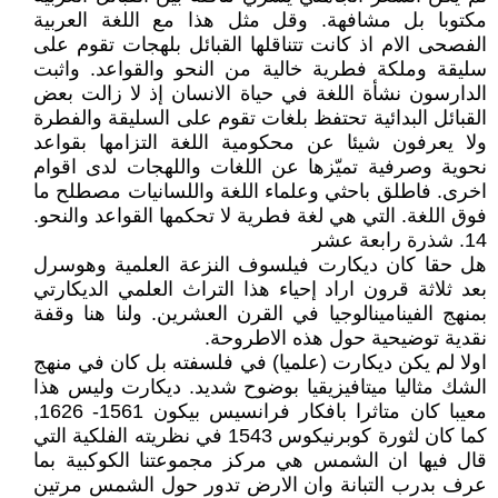
مكتوبا بل مشافهة. وقل مثل هذا مع اللغة العربية
الفصحى الام اذ كانت تتناقلها القبائل بلهجات تقوم على
سليقة وملكة فطرية خالية من النحو والقواعد. واثبت
الدارسون نشأة اللغة في حياة الانسان إذ لا زالت بعض
القبائل البدائية تحتفظ بلغات تقوم على السليقة والفطرة
ولا يعرفون شيئا عن محكومية اللغة التزامها بقواعد
نحوية وصرفية تميّزها عن اللغات واللهجات لدى اقوام
اخرى. فاطلق باحثي وعلماء اللغة واللسانيات مصطلح ما
فوق اللغة. التي هي لغة فطرية لا تحكمها القواعد والنحو.
14. شذرة رابعة عشر
هل حقا كان ديكارت فيلسوف النزعة العلمية وهوسرل
بعد ثلاثة قرون اراد إحياء هذا التراث العلمي الديكارتي
بمنهج الفينامينالوجيا في القرن العشرين. ولنا هنا وقفة
نقدية توضيحية حول هذه الاطروحة.
اولا لم يكن ديكارت (علميا) في فلسفته بل كان في منهج
الشك مثاليا ميتافيزيقيا بوضوح شديد. ديكارت وليس هذا
معيبا كان متاثرا بافكار فرانسيس بيكون 1561- 1626,
كما كان لثورة كوبرنيكوس 1543 في نظريته الفلكية التي
قال فيها ان الشمس هي مركز مجموعتنا الكوكبية بما
عرف بدرب التبانة وان الارض تدور حول الشمس مرتين