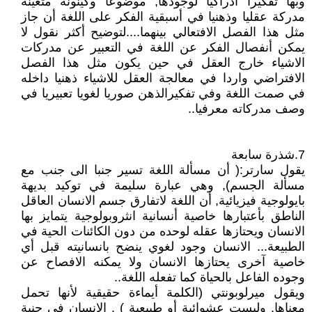
وبها تفكيرا أدراكيا لوجودها, موضوعا وكينونة متعيّنة
مدركة عقليا وذهنيا في أسبقية الفكر على اللغة أن جاز
مثل هذا الفصل الافتعالي بينهما....لتوضيح أكثر نقول لا
يمكن أنفصال الفكر عن اللغة في التعبير عن مدركات
الاشياء خارج العقل في حين يكون مثل هذا الفصل
الافتراضي واردا في معالجة العقل للاشياء ذهنيا داخله
في صمت اللغة وفي تفكيرالذهن صوريا لغويا تعبيريا في
وصف مدركاته معرفيا..
7.شذرة سابعة
يقول سارتر:( أن مسألة اللغة تسير جنبا الى جنب مع
مسألة الجسم), وهي عبارة سليمة في توكيد بديهة
بايولوجية فيزيائية, أن اللغة لاتفارق جسم الانسان العاقل
الناطق بأعتبارها خاصية أنسانية انثروبولوجية يتمايز بها
الانسان ويحتازها عقله لوحده من دون الكائنات الحية في
الطبيعة... الانسان وجود لغوي ينضح بانسانيته قبل أي
خاصية آخرى يحتازها الانسان ولا يمكنه الافصاح عن
وجوده الفاعل بالحياة كما تفعله اللغة..
ويقول ميرلوبونتي (الكلمة أيماءة حقيقية لأنها تحمل
معناها, وليست عشوائية أو طبيعية ) . الانسان في جنبة