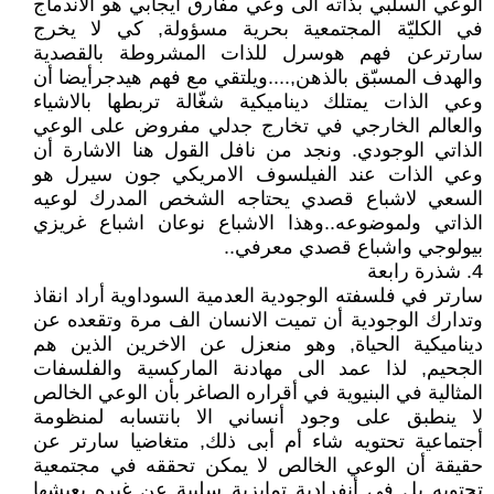
الوعي السلبي بذاته الى وعي مفارق أيجابي هو الاندماج
في الكليّة المجتمعية بحرية مسؤولة, كي لا يخرج
سارترعن فهم هوسرل للذات المشروطة بالقصدية
والهدف المسبّق بالذهن,....ويلتقي مع فهم هيدجرأيضا أن
وعي الذات يمتلك ديناميكية شغّالة تربطها بالاشياء
والعالم الخارجي في تخارج جدلي مفروض على الوعي
الذاتي الوجودي. ونجد من نافل القول هنا الاشارة أن
وعي الذات عند الفيلسوف الامريكي جون سيرل هو
السعي لاشباع قصدي يحتاجه الشخص المدرك لوعيه
الذاتي ولموضوعه..وهذا الاشباع نوعان اشباع غريزي
بيولوجي واشباع قصدي معرفي..
4. شذرة رابعة
سارتر في فلسفته الوجودية العدمية السوداوية أراد انقاذ
وتدارك الوجودية أن تميت الانسان الف مرة وتقعده عن
ديناميكية الحياة, وهو منعزل عن الاخرين الذين هم
الجحيم, لذا عمد الى مهادنة الماركسية والفلسفات
المثالية في البنيوية في أقراره الصاغر بأن الوعي الخالص
لا ينطبق على وجود أنساني الا بانتسابه لمنظومة
أجتماعية تحتويه شاء أم أبى ذلك, متغاضيا سارتر عن
حقيقة أن الوعي الخالص لا يمكن تحققه في مجتمعية
تحتويه بل في أنفرادية تمايزية سلبية عن غيره يعيشها