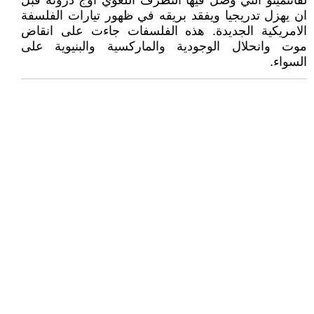
لفانتمينو التي وصل فيها التطرف اللغوي اوج ذروته قبل
ان يهزل تدريجيا ويفقد بريقه في ظهور تيارات الفلسفة
الامريكية الجديدة. هذه الفلسفات جاءت على انقاض
موت وانحلال الوجودية والماركسية والبنيوية على
السواء.