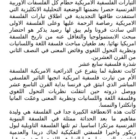
التيارات الفلسفية الامريكية حطام كل الفلسفات الاوربية
الفرنسية حصرا بضمنها الوضعية التحليلية الانكليزية التي
استنفدت طاقتها التجديدية في اطلاق تيارات الفلسفة
الامريكية رصاصة الرحمة عليها وعلى الفلسفة الاولى
التي سادت قرونا ولم يبق لها رصيد يذكر هو احتضار
مبحث الابستمولوجيا والتغافل عنه من تاريخ الفلسفة
امريكيا نهائيا. بعد طغيان مباحث فلسفة اللغة واللسانيات
ونظرية التحول اللغوي وفائض المعنى في النصف الثاني
من القرن العشرين.
شذرة فلسفية سابع عشر
كانت تغطية لما يتفرع عن الذرائعية الامريكية الفلسفة
الأم من تيارت فلسفية امريكية انجبها التاثير الفلسفي
المباشر الذي انبثق في فرنسا بداية القرن التاسع عشر
ووصل ذروته حين انتقلت نظريات التحول اللغوي
وفلسفة اللغة واللسانيات ونظرية المعنى وعمّت المانيا
وانكلترا والنمسا.
كانت هذه الانعطافة الكبيرة جدا في الفلسفة هي وليدة
مفاهيم ما بعد الحداثة ممثلة في الفلسفة البنيوية
الفرنسية مرتكزا اساسيا. ثم تلتها الفلسفة التاويلية لبول
ريكور واخيرا فلسفتي التفكيكية لجاك دريدا والعدمية