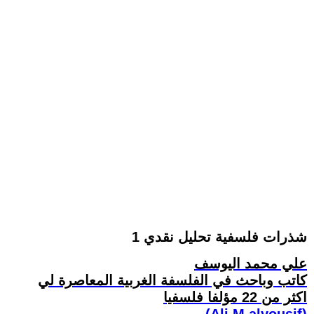
شذرات فلسفية تحليل نقدي 1
علي محمد اليوسف
كاتب وباحث في الفلسفة الغربية المعاصرة لي
اكثر من 22 مؤلفا فلسفيا
(Ali M.alyousif)