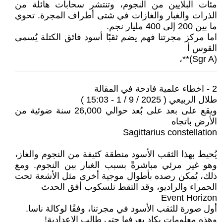
مئات البلايين من النجوم، وتنتشر سحابات هائلة من
الذرات والغبار والغازات في شتى أطراف المجرة. تحوي
ما بين 200 إلى 400 مليار نجم.
اما مركز مجرتنا فهم يضم ثقبًا أسود فائق الكتلة يُسمى
القوس أ
(Sgr A)**،
2 - اخطاء علمية فادحة في المقالة
طلال الربيعي ( 2025 / 9 / 1 - 15:03 )
ويقع على بعد على بُعد حوالي 26,000 سنة ضوئية من
الأرض باتجاه
Sagittarius constellation
يُحيط بهذا الثقب الأسود منطقة كثيفة من النجوم والغاز،
وهو غير مرئي مباشرةً بسبب الغبار بين النجوم. ومع
ذلك، يُمكن رصده بأطوال موجية أخرى مثل الأشعة تحت
الحمراء والراديو، وقد التقط تلسكوب أفق الحدث
Event Horizon
أول صورة للثقب الأسود في مجرتنا، وفقًا لوكالة ناسا.
وهذه معلومات يكاد يعرفها حتى طالب الاعدادية!