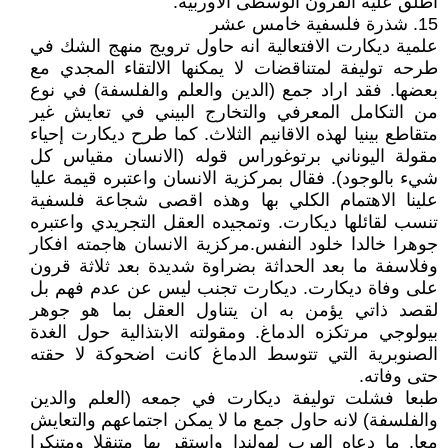
اطلق عليه القرون الوسطى الاوربية.
15. شذرة فلسفية خامس عشر
علمية ديكارت الافتعالية انه حاول ترويج منهج الشك في
طرحه توليفة لمتناقضات لا يمكنها الالتقاء المجدي مع
بعضها. فقد اراد جمع (الدين والعلم والفلسفة) في نوع
من التكامل المعرفي والتخارج البيني في تعايش غير
متقاطع بينيا لهذه الاقانيم الثلاث. كما طرح ديكارت إحياء
مقولة اليوناني برتوغوراس قوله (الانسان مقياس كل
شيء بالوجود). فقال بمركزية الانسان واعتبره قيمة عليا
علينا الاهتمام الكلي بها وهذه اقصى شجاعة فلسفية
تنسب لقائلها ديكارت. وتمجيده العقل التجريدي واعتبره
جوهرا خالدا خلود النفس.مركزية الانسان هاجمته افكار
وفلاسفة ما بعد الحداثة بضراوة شديدة بعد ثلاثة قرون
على وفاة ديكارت. ديكارت تجنب ليس عن عدم فهم بل
لقصد ذاتي يؤمن به ان يتناول العقل بما هو جوهر
بيولوجي مرتكزه الدماغ. ومقولته الابتذالية حول الغدة
الصنوبرية التي تتوسط الدماغ كانت اضحوكة لا حقته
حتى وفاته.
طبعا فشلت توليفة ديكارت في جمعه (العلم والدين
والفلسفة) لانه حاول جمع ما لا يمكن اجتماعهم والتعايش
معا. ما دعاه الهرب لهولندا واستقر بها متنقلا ومتنكرا