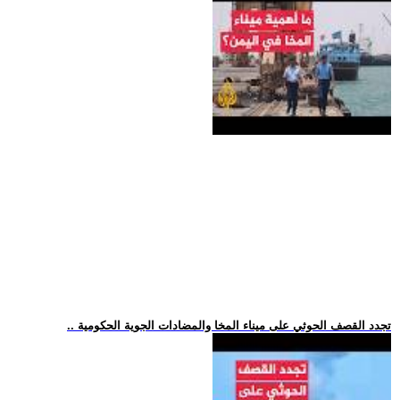
.. تجدد القصف الحوثي على ميناء المخا والمضادات الجوية الحكومية