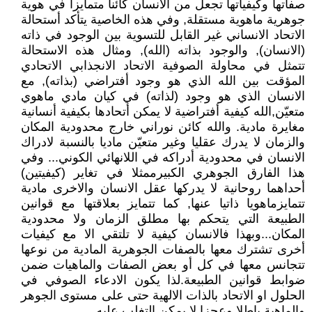
صفاتها وكيفياتها تجعل من الانسان كائنا متمايزا في هوية
جوهرية ماهوية مستقلة, وفي هذه الخاصية يتأكد أستحالة
الاتحاد الانساني غير القابل للتسوية بين الوجود في ذاته
(الانسان), والوجود بذاته (الله), ومثال هذه الاستحالة
تتمثل في محاولة الصوفية الاتحاد الانجذابي الاتحادي
المؤقت بين الله الذي هو وجود أفتراضي (بذاته), مع
الانسان الذي هو وجود (لذاته) في كيان مادي ماهوي
متعيّن,الله كيفية أفتراضية لا يمكن أتحادها بكيفية أنسانية
مغايرة مادية. والله كائن نوراني خارج محدودية المكان
والزمان لا يدرك عقليا وغير متعيّن ماديا بالنسبة لادراك
الانسان في محدودية أدراكه في اللانهائي الكوني... وفي
هذا الفارق الجوهري الكبيرممثلا في تغاير (كيفيتين)
أحداهما روحانية لا يدركها عقل الانسان والاخرى مادية
تتمايزماهويا ذاتيا عنها, كما تتمايز بعلاقتها مع قوانين
الطبيعة التي يتحكم بها مطلق الزمان ولا محدودية
المكان...وبهذا فالانسان كيفية لا تلتقي الا مع كيفيات
أخرى تشترك معها بالصفات الجوهرية المادية من نوعها
تتجانس معها في كل أو بعض الصفات والماهيات ضمن
ضوابط قوانين الطبيعة.لذا يكون الادعاء الصوفي في
الحلول او الاتحاد بالذات الالهية حتى على مستوى الجوهر
والماهية باطلا وعجزا لا يمكن التغلب عليه..