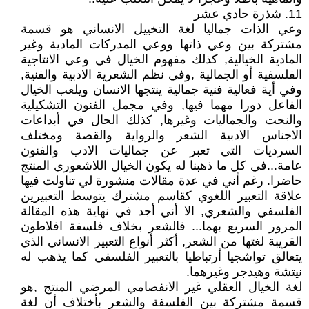
11. شذرة حادي عشر
وعي الذات جماليا لغة التخييل الانساني هو قسمة
مشتركة بين وعي ذاتها ووعي المدركات المادية وغير
المادية الخيالية, كذلك مفهوم الخيال في وعي الانتاجية
الفلسفية أو الجمالية ,وفي نظم الشعرية الادبية والفنية,
وفي أية فعالية فنية جمالية ينتجها الانسان ويلعب الخيال
الفاعل دورا مهما فيها, وفي مجمل الفنون التشكيلية
والنحت والجماليات وغيرها, كذلك الحال في أبداعات
الاجناس الادبية الشعر والرواية والقصة ومختلف
السرديات التي تعبر عن جماليات الادب والفنون
عامة...في كل ما ذهبنا له يكون الخيال اللاشعوري المنتج
حاضرا. رغم أني في عدة مقالات منشورة لي تناولت فيها
علاقة التعبير اللغوي كقاسم مشترك يتوسط التعبيرين
الفلسفي والشعري, الا أني أجد في نهاية هذه المقالة
المرور السريع بهما... فالشعر بخلاف فلسفة افلاطون
القريبة لغتها من الشعر, أكثر أنواع التعبير الانساني الذي
يتعالق تواشجيا أرتباطيا بالتعبير الفلسفي كما يذهب له
نيتشة وهيدجر وغيرهما.
لغة الخيال العقلي غير الانفصامي المرضي المنتج ,هو
قسمة مشتركة بين الفلسفة والشعر بأختلاف أن لغة