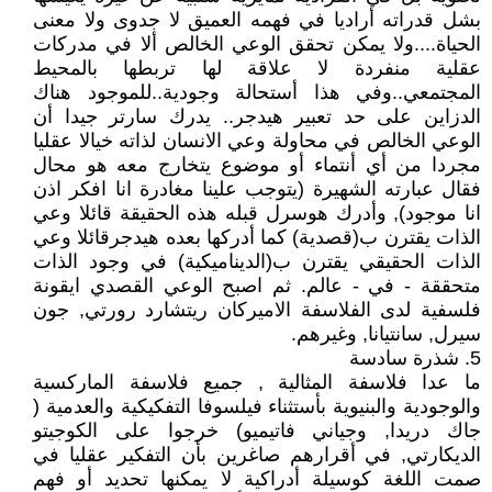
بشل قدراته أراديا في فهمه العميق لا جدوى ولا معنى
الحياة....ولا يمكن تحقق الوعي الخالص ألا في مدركات
عقلية منفردة لا علاقة لها تربطها بالمحيط
المجتمعي..وفي هذا أستحالة وجودية..للموجود هناك
الدزاين على حد تعبير هيدجر.. يدرك سارتر جيدا أن
الوعي الخالص في محاولة وعي الانسان لذاته خيالا عقليا
مجردا من أي أنتماء أو موضوع يتخارج معه هو محال
فقال عبارته الشهيرة (يتوجب علينا مغادرة انا افكر اذن
انا موجود), وأدرك هوسرل قبله هذه الحقيقة قائلا وعي
الذات يقترن ب(قصدية) كما أدركها بعده هيدجرقائلا وعي
الذات الحقيقي يقترن ب(الديناميكية) في وجود الذات
متحققة - في - عالم. ثم اصبح الوعي القصدي ايقونة
فلسفية لدى الفلاسفة الاميركان ريتشارد رورتي, جون
سيرل, سانتيانا, وغيرهم.
5. شذرة سادسة
ما عدا فلاسفة المثالية , جميع فلاسفة الماركسية
والوجودية والبنيوية بأستثناء فيلسوفا التفكيكية والعدمية (
جاك دريدا, وجياني فاتيميو) خرجوا على الكوجيتو
الديكارتي, في أقرارهم صاغرين بأن التفكير عقليا في
صمت اللغة كوسيلة أدراكية لا يمكنها تحديد أو فهم