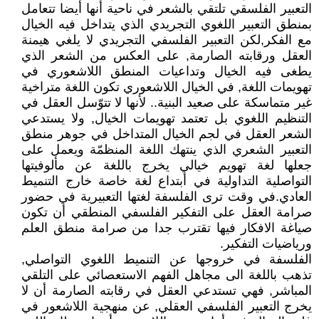
التعبير الفلسقي تلتقي بالشعر في ناحية أنها أيضا تتعامل
بمنطق التعبير اللغوي التجريدي الذي يتداخل فيه الخيال
مع الفكر,لكن التعبير الفلسفي التجريدي لا يلغي هيمنة
العقل ورقابته الصارمة, على العكس من الشعر الذي
يطغى فيه الخيال وتداعيات المنطق اللاشعوري في
تهويمات اللغة, في الخيال اللاشعوري تكون اللغة متراخية
غير متماسكة على صعيد البنية.. لأنها لا تتوّسل العقل في
التنظيم اللغوي بل تعتمد تهويمات الخيال, ولا يستدعي
الشعر العقل في لجم الخيال المتداخل في جوهر منطق
التعبير الشعري الذي ينتهك اللغة المنظمّة ويعمل على
جعلها لغة تهويم خيالي يخرج باللغة عن مألوفيتها
التواصلية التداولية في أبتداع لغة خاصة خارج التنميط
العادي.في وقت ترى الفلسفة لغتها التعبيرية في حضور
صرامة العقل على التفكير الفلسفي المنطقي أن تكون
صياغة الافكار فيها تقترب جدا من صرامة منطق العلم
ورياضيات التفكير.
الفلسفة في خروجها عن التنميط اللغوي التواصلي,
تذهب باللغة الى مجاهل الفهم الاستعصائي على التلقي
المباشر, فهي تستدعي العقل في رقابته الصارمة أن لا
يخرج التعبير الفلسفي العقلي, عن منهجية اللاشعور في