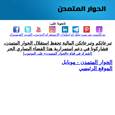
تابعونا على:
بودكاست
بنترست
تيلكرام
لينكدإن
الانستغرام
اليوتيوب
التويتر
الفيسبوك
تبرعاتكم وتبرعاتكن المالية تحفظ استقلال الحوار المتمدن،
فشاركونا في دعم استمرارية هذا الفضاء اليساري الحر
[اشترك في قناة ‫«الحوار المتمدن» على اليوتيوب]
الحوار المتمدن - موبايل
الموقع الرئيسي