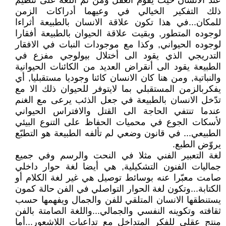
عند الانسان حيث يقوم العقل ومن ثم اللغة على تنظيم
ذلك التفكير الخيالي في وعيهما أدراكات الزمن
للمكان...في هذا تكون علاقة الانسان بالطبيعة أثراءا
لوجوده المتطور, وبقيت علاقة الحيوان بالطبيعة أفقارا
لوجوده الحيواني, وكذا مع موجودات النبات في الافقار
التدريجي الذي يقود الى أختلال بيولوجي مفزع في
الطبيعة يقود الى أنقراض العديد من الكائنات الحيوانية
والنباتية, ومن هنا كان الانسان كائنا وجوديا مستقبليا, أي
يفكربالزمن المستقبلي بما لايتوفر للحيوان ذلك الا مع
تدّخل الانسان بالطبيعة في جعل الذئب يرعى مع الغنم
عندما تنتفي الحاجة الى القتل والافتراس الحيواني
لأسكات الجوع في محميات الحفاظ على التنوع البيئي
الطبيعي... في قانون وضعي لم تألفه الطبيعة هو التطبّع
يروّض الطبع.
لغة التعبير الفني مثلا في النحت والرسم وفي جميع
جماليات الفنون التشكيلية, هي أيضا لغة حوار داخلي
صامت معبّرا عنه بوسائط توصيل هي غير لغة الكلام أو
الكتابة...وتكون لغة الحوار التواصلي في الفن حالة كمون
يستنطقها الانسان المتلقي للفن والجمال ويفهمها حسب
ثقافته وتكوينه النفسي والجمالي...واللغة الصامتة بالفن
منتج عقلي للفكر المتداخل مع تداعيات اللاشعور...أما