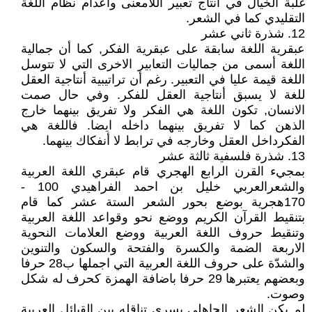
غلبة الخيال في أنتاج تعبير اللامعنى وأعدام نظام اللغة
التقليدي كما في الشعر.
12. شذرة ثاني عشر
عبقرية اللغة سابقة على عبقرية الفكر, كما أن جمالية
اللغة أسمى من جماليات التعابير الاخرى التي لا تتوسل
اللغة قيمة عليا في التعبير. رغم أن تراتيبية أنتاجية العقل
للغة لا يسبق أنتاجية العقل للفكر. وفي حال صمت
الانسان, تكون اللغة هي الفكر ولا تفريق بينهما خارج
الذهن كما لا تفريق بينهما داخله ايضا. فاللغة هي
الفكرداخل العقل وخارجه في ترابط لا أنفكاك بينهما.
13. شذرة فلسفية ثالثة عشر
بمجيء القرن الرابع الهجري قام عبقري اللغة العربية
والشعرالعربي خليل بن احمد الفراهيدي 100 -
170هجرية بوضع بحور الشعر الستة عشر كما قام
بتنقيط القرآن الكريم ووضع نحو وقواعد اللغة العربية
وتنقيط حروف اللغة العربية ووضع العلامات النحوية
الاربعة الضمة والكسرة والفتحة والسكون والتنوين
والشدّة على حروف اللغة العربية التي اجملها ب28 حرفا
وبعضهم يعتبرها 29 حرفا باضافة الهمزة كحرف له شكل
وصوت.
لم يكن الشعر الجاهلي يسري تناقله بين القبائل العربية