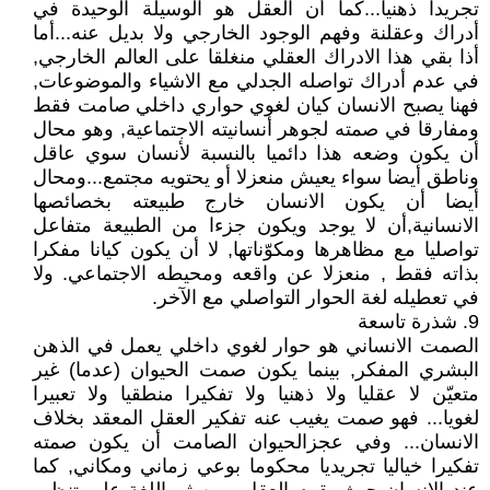
تجريدا ذهنيا...كما أن العقل هو الوسيلة الوحيدة في
أدراك وعقلنة وفهم الوجود الخارجي ولا بديل عنه...أما
أذا بقي هذا الادراك العقلي منغلقا على العالم الخارجي,
في عدم أدراك تواصله الجدلي مع الاشياء والموضوعات,
فهنا يصبح الانسان كيان لغوي حواري داخلي صامت فقط
ومفارقا في صمته لجوهر أنسانيته الاجتماعية, وهو محال
أن يكون وضعه هذا دائميا بالنسبة لأنسان سوي عاقل
وناطق أيضا سواء يعيش منعزلا أو يحتويه مجتمع...ومحال
أيضا أن يكون الانسان خارج طبيعته بخصائصها
الانسانية,أن لا يوجد ويكون جزءا من الطبيعة متفاعل
تواصليا مع مظاهرها ومكوّناتها, لا أن يكون كيانا مفكرا
بذاته فقط , منعزلا عن واقعه ومحيطه الاجتماعي. ولا
في تعطيله لغة الحوار التواصلي مع الآخر.
9. شذرة تاسعة
الصمت الانساني هو حوار لغوي داخلي يعمل في الذهن
البشري المفكر, بينما يكون صمت الحيوان (عدما) غير
متعيّن لا عقليا ولا ذهنيا ولا تفكيرا منطقيا ولا تعبيرا
لغويا... فهو صمت يغيب عنه تفكير العقل المعقد بخلاف
الانسان... وفي عجزالحيوان الصامت أن يكون صمته
تفكيرا خياليا تجريديا محكوما بوعي زماني ومكاني, كما