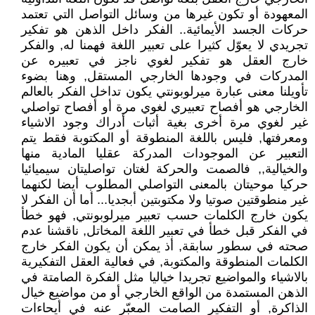
المعهودة أو تكون غيرها من وسائل التواصل التي تعتمد
حركات الجسد الأيمائية.. الفكر داخل الذهن هو تفكير
تجريدي لا يعوّل كثيرا على تعبير اللغة فهمنا له, والفكر
خارج العقل هو تفكير لغوي ناجز في تعبيره عن
المدركات في وجودها الخارجي المستقل, وهنا بضوء
تأويلنا معنى عبارة ميرلوبونتي يكون تداخل الفكر بالعالم
الخارجي هو أفصاح تعبيري لغوي مرة أو أفصاح تواصلي
غير لغوي مرة أخرى بغية أثبات أدراك وجود الاشياء
ومعرفتها, فليس باللغة المنطوقة أو المكتوبة فقط يتم
التعبير عن الموجودات المدركة عقليا المادية منها
والخيالية,, فالصمت والحركة لغتان تواصليتان سيميائيا
حركيا موحيتان بالمعنى التواصلي المطلوب أيضا لكنهما
غير منطوقتين صوتيا ولا مكتوبتين أبجديا... أما أن الفكر لا
يكون خارج الكلمات حسب تعبير ميرلوبونتي, فهو خطأ
في الفكر قبل خطأ في تعبير اللغة المخاتل, ناقشنا عدم
صحته في سطور سابقة, أذ يمكن أن يكون الفكر خارج
الكلمات المنطوقة والمكتوبة, في فعالية العقل التفكيرية
بالاشياء والمواضيع تجريدا خياليا مثل الفكرة الصامتة في
الذهن المستمدة من الواقع الخارجي أو من مواضيع خيال
الذاكرة, أو التفكير الصامت المعبّر عنه في أيحاءات