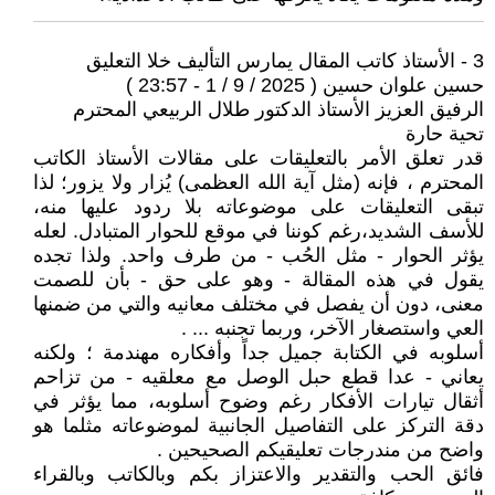
3 - الأستاذ كاتب المقال يمارس التأليف خلا التعليق
حسين علوان حسين ( 2025 / 9 / 1 - 23:57 )
الرفيق العزيز الأستاذ الدكتور طلال الربيعي المحترم
تحية حارة
قدر تعلق الأمر بالتعليقات على مقالات الأستاذ الكاتب
المحترم ، فإنه (مثل آية الله العظمى) يُزار ولا يزور؛ لذا
تبقى التعليقات على موضوعاته بلا ردود عليها منه،
للأسف الشديد،رغم كوننا في موقع للحوار المتبادل. لعله
يؤثر الحوار - مثل الحُب - من طرف واحد. ولذا تجده
يقول في هذه المقالة - وهو على حق - بأن للصمت
معنى، دون أن يفصل في مختلف معانيه والتي من ضمنها
العي واستصغار الآخر، وربما تجنبه ... .
أسلوبه في الكتابة جميل جداً وأفكاره مهندمة ؛ ولكنه
يعاني - عدا قطع حبل الوصل مع معلقيه - من تزاحم
أثقال تيارات الأفكار رغم وضوح أسلوبه، مما يؤثر في
دقة التركز على التفاصيل الجانبية لموضوعاته مثلما هو
واضح من مندرجات تعليقيكم الصحيحين .
فائق الحب والتقدير والاعتزاز بكم وبالكاتب وبالقراء