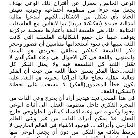
الوعي الخالص, بمعزل عن أقتران ذلك الوعي بهدف
يجعل منه جزءا من منظومة أجتماعية وجودية تعيش
الحياة بأي شكل من الاشكال...لكنهم أبتدعوا مثالية
أبتذالية جديدة (تفكيكية دريدا) بما لايقاس مع الفلسفات
المثالية , تلك هي فلسفة اللغة بأعتبارها معضلة مركزية
يتوقف عليها حل جميع اشكاليات الفلسفة التي كانت
اللغة سببها في سوء أستخدامها متناسين أن قصور وعجز
فكر الفلسفة كتفكير منطقي تجريدي هو المبتدأ
والمنتهى, واللغة في كل الاحوال هي وعاء الفكرألذي لا
تمّثل اللغة كل الفلسفة فيه ولا يمثل الفكر كل
اللغة...خطأ الفكر يسبق خطأ اللغة من حيث أن الفكر
فعالية عقلية يحتاج قالبا أدراكيا يحتويه هو اللغة..عليه
يكون خطأ المضمون(الفكر) لا ينسحب على تخطئة
(الشكل) اللغة..
في هذا المنحى نجد هيدجر أراد أن يخرج وعي الذات من
المجرد الفكري داخل منظومة العقل, الى أثبات الوعي
وجودا وكينونه في وعيه الاشياء كمتعّين انطولوجي خارج
العقل, فلا يمكن أدراك الذات من غير وعي العالم
الخارجي وأدراكه ... فوجود الاشياء في العالم الخارجي لا
يرتبط بعلاقة مع الفكر, من دون أن يجعل الوعي منها