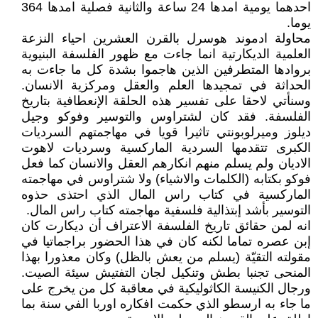
احدهما يومية امدها 24 ساعة والثانية فصلية امدها 364
يوما.
محاولة ادموند هوسرل بالقرن العشرين احياء النزعة
العلمية الديكارتية انما جاءت مع ظهور الفلسفة البنيوية
بروادها المتطرفين الذين هاجموا بشدة كل ما جاءت به
الحداثة في تمجيدها العلم والعقل ومركزية الانسان.
وسنأتي لاحقا على تفسير هذه الحلقة الإنعطافية بتاريخ
الفلسفة. فقد كان لشتراوس والتوسير وفوكو وجيل
ديلوز وميرلوبونتي تاثيرا قويا في مهاجمتهم السرديات
الكبرى تتقدمها السردية الماركسية وسرديات لاهوت
الاديان ولم يسلم منهم انكارهم العقل والانسان كما فعل
فوكو بكتابه (الكلمات والاشياء) ولا شتراوس في مهاجمته
الماركسية في كتاب راس المال الذي احتذى حذوه
التوسير بأشد إبتذالية فلسفية مهاجمته كتاب راس المال.
انه لمن حقائق تاريخ الفلسفة الاعتراف أن ديكارت كان
إبن عصره تماما لكنه كان في هذا الحضور براجماتيا في
مقولته التقيّة (يسلم من يعش بالظل) وكان معذورا بهذا
المنحى تجنبا بطش وتنكيل لجان التفتيش سيئة الصيت.
ورجال الكنيسة الكاثوليكية في معاقبة كل من يخرج على
ما جاء به ارسطو الذي حكمت افكاره اوربا الفي سنة بما