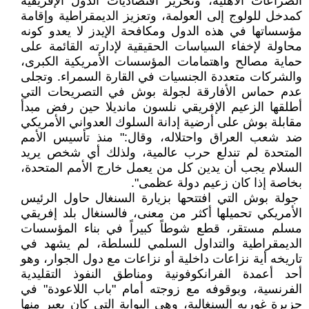
الصراعات الأهلية، وتحرير اقتصاديات الدول الإفريقية
كمدخل للولوج إلى العولمة، وتعزيز الديمقراطية وإقامة
مؤسساتها في هذه الدول ومكافحة الإيدز لا يعدو كونه
محاولة لإخفاء السياسات الحقيقية لإدارته القائمة على
حماية مصالح واهتمامات المؤسسات الأمريكية الكبرى،
والشركات متعددة الجنسيات في القارة السمراء. وتجلى
عدم حماس الأفارقة لجولة بوش في التصريحات التي
أطلقها الزعيم الإفريقي نلسون مانديلا حين رفض مبدأ
مقابلة بوش على أرضية إدانة السلوك العدواني الأمريكي
ضد شعب العراق واحتلاله، وقال:" منذ تأسيس الأمم
المتحدة لم تندلع حرب عالمية، ولذلك أي شخص يريد
السلام يجب أن يدين كل من يعمل خارج الأمم المتحدة،
بخاصة إذا كان زعيم دولة عظمى".
جولة بوش التي افتتحها بزيارة السنغال حاول الرئيس
الأمريكي تحميلها أكثر من معنى، فالسنغال بلد إفريقي
مسلم مستقر، قطع شوطاً كبيراً في بناء المؤسسات
الديمقراطية والتداول السلمي للسلطة، لم يشهد في
تاريخه أية نزاعات داخلية أو نزاعات مع دول الجوار، وهو
أحد أعمدة الفرانكوفونية ومناطق النفوذ التقليدية
الفرنسية، وبوقوفه مع زوجته أمام "باب اللاعودة" في
جزيرة غوريه السنغالية، وهي البوابة التي كان يعبر منها