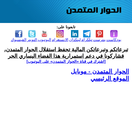
تابعونا على:
بودكاست
بنترست
تيلكرام
لينكدإن
الانستغرام
اليوتيوب
التويتر
الفيسبوك
تبرعاتكم وتبرعاتكن المالية تحفظ استقلال الحوار المتمدن،
فشاركونا في دعم استمرارية هذا الفضاء اليساري الحر
[اشترك في قناة ‫«الحوار المتمدن» على اليوتيوب]
الحوار المتمدن - موبايل
الموقع الرئيسي