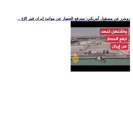
.. رويترز عن مسؤول أمريكي: سنرفع الحصار عن موانئ إيران فور الإع