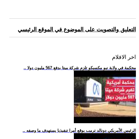
التعليق والتصويت على الموضوع في الموقع الرئيسي
اخر الافلام
.. محكمة في ولاية نيو مكسيكو تلزم شركة ميتا بدفع 567 مليون دولا
.. الرئيس الأمريكي دونالد ترمب يوقع أمرا تنفيذيا يستهدف ما وصفه