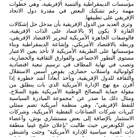
مؤسسات الديمقراطية والتنمية الإفريقية، وهي خطوات
مهمة رغم تشكيك البعض في مقدرة دول الاتحاد
الإفريقي على تطبيقها.
وترى العديد من الدول الإفريقية بأن مدخل حل إشكالات
القارة لا يكون إلا بالاعتماد على الذات الإفريقية،
فالوصفات الجاهزة الأمريكية لتحرير الاقتصاد الإفريقي،
وربطه بالاقتصاد الأمريكي، وإشاعة الديمقراطية وبناء
مؤسساتها على الطريقة الأمريكية لا تأخذ بعين الاعتبار
مستوى التطور الاجتماعي والفوارق الثقافية والحضارية،
وتصب في نهاية المطاف في ترسيم تبعية اقتصادية
كولونيالية واستلاب حضاري، يقوض أسس الاستقلال
والثقافة للدول الإفريقية، ويأخذ أبعاداً أشد خطورة إذا
أقرن مع نهج الإدارة الأمريكية الذي بات ينطلق من
مقولة حماية المصالح الوطنية الأمريكية بقوة السلاح،
ومثال ذلك ما صدر عن "مجموعة المبادرة السياسية
للنفط الإفريقي"، وهي منظمة أمريكية تضم ممثلي
كبريات شركات الصناعات النفطية الأمريكية، وشركات
الاستثمار بالإضافة إلى بعض مستشاري بوش، وأعضاء
من الكونغرس حيث طالبت "بإعلان خليج غينيا منطقة
ذات أهمية سياسية للإدارة الأمريكية" وحثت واشنطن