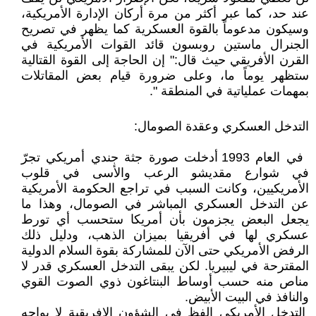
عند حد، كما عبر أكثر من مرة أركان الإدارة الأمريكية،
وسيكون مدعوماً بالقوة العسكرية كما يظهر في تصريح
الجنرال ماستين روبسون قائد القوات الأمريكية في
القرن الأفريقي حيث قال:" إن الحاجة إلى القوة القتالية
ستظهر يوماً ما، وعلى ضرورة قيام بعض المقاتلات
بمهمات عملياتية في المنطقة ".
التدخل العسكري وعقدة الصومال:
في العام 1993 أدخلت صورة جثة جندي أمريكي تجرّ
في شوارع مقديشو الرعب والأسى في قلوب
الأمريكيين، وكانت السبب في تراجع الحكومة الأمريكية
عن التدخل العسكري المباشر في الصومال، وهذا ما
يجعل البعض يجزمون بأن أمريكا ستحسب أي تورط
عسكري لها في أفريقيا بميزان الذهب، ودليل ذلك
الرفض الأمريكي حتى الآن للمشاركة بقوة السلام الدولية
المقترحة في ليبيريا. لكن يبقى التدخل العسكري قدر لا
مناص منه حسب أوساط البنتاغون ذوي الصوت القوي
والنافذ في البيت الأبيض.
التدخل الأمريكي الفظ في الشؤون الإفريقية لا يواجه