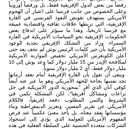
رفضاً من بعض الدول الإفريقية فقط، بل ورفضاً أوروبياً
وعلى الخصوص من جانب فرنسا على اعتبار أن الهجوم
الأمريكي يستهدف تقويض النفوذ الفرنسي في القارة
الإفريقية، التي تربطها علاقات ثقافية واقتصادية عميقة
مع فرنسا تاريخياً، وهذا ما سيؤثر على اندفاع بعض
الحكومات الإفريقية نحو السياسات الأمريكية في القارة
السمراء. وزاد من التشكك الإفريقي بجدية الوعود
الأمريكية بأن حبر كلمات الرئيس بوش لم تجف بعد حتى
أعلن الكونغرس الأمريكي تخفيض الموازنة الأمريكية
لمكافحة الإيدز من 15 مليار دولار كما وعد بوش إلى 10
مليار دولار فقط، أي 2 مليار دولار سنوياً.
ويبقى أن نقول بأن القارة الإفريقية أمام تعقد أزماتها
تجد نفسها بحاجة للجهد الأمريكي وهو ما عبر عنه أيضاً
كوفي أنان الذي أقر "بمحورية الدور الأمريكية في حل
نزاعات ومشاكل أفريقيا"، لكن المشكلة تكمن في
الشروط والثمن المطلوب دفعه إفريقياً، فالكلام
الأمريكي عن تقرير المصير، وتعزيز الديمقراطية وبناء
مؤسساتها يفقد معناه، بل يأخذ معنىً عكسياً عند فرض
المفهوم الأمريكي للعولمة الذي يؤدي إلى استحواذ
الشركات متعددة الجنسية على السلطة الفعلية في هذه