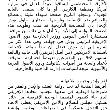
الأفارقة المختطفون ليساقوا عبيداً للعمل في مزارع
أمريكا ومنطقة الكاريبي، أو ما كان يسمى "بالعالم
الجديد"، وسجلها التاريخ صفحة سوداء مليئة بالفظائع
والجرائم ضد الإنسانية وتاريخها الحضاري. حاول بوش
الإيحاء بأن المصالحة التاريخية قد تمت وطُويت هذه
الصفحة المؤلمة إلى الأبد، ولا أدل على ذلك من مرافقة
مستشارة الأمن القومي ووزير الخارجية ذوي الأصول
الإفريقية للرئيس بوش في جولته، وفي هذا أكثر من
إشارة إلى أن بوش فضل أن يبدأ حملته الانتخابية
باستمالة الأمريكيين (من أصل إفريقي) إلى جانبه والبالغة
نسبتهم 8% من المقترعين تعويضاً لخسارته المتوقعة
لأعداد واسعة من أصوات الكاثوليك وذوي الأصول العربية
والآسيوية، نتيجة لسياسات إدارته الداخلية والخارجية.
فقر وإيدز وحروب بلا نهاية:
أفريقيا المتعبة لم تحد دوامة العنف والإيدز والفقر من
طموحاتها الوطنية في سعيها لتجسيد اتحادها الإفريقي
الذي جاء كتطوير لمنظمة الوحدة الإفريقية من خلال
تشكيل مجلس للسلام والأمن الإفريقي يعطي الاتحاد
حق التدخل عسكرياً في الصراعات الوطنية، وإنشاء