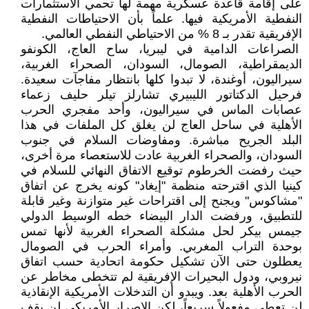
على إقامة قاعدة عسكرية مهمة لها تحمي الاستثمارات
النفطية الأمريكية فيها. علماً بأن الاحتياطات النفطية
الإفريقية تقدر بـ 8 % من الاحتياطي النفطي العالمي.
الصراعات الدامية في ليبريا، ساح العاج، الكونفو
الديمقراطية، الصومال، السودان، الصحراء الغربية،
سيراليون، أوغندة، لا تبدوا كلها بانتظار مفاجآت سعيدة.
فرحيل الدكتاتور الليبيري تشارلز تيلر حليف زعماء
عصابات الماس في سيراليون، وأحد مفجري الحرب
الأهلية في ساحل العاج لن يغلق كل الملفات في هذا
البلد الجريح مباشرة. ومفاوضات السلام في جنوب
السودان، والصحراء الغربية عادت للاستعصاء مرة أخرى،
حيث رفضت الخرطوم توقيع الاتفاق النهائي للسلام في
كينيا الذي اقترحته منظمة "إيغاد" كونه يخرج عن اتفاق
"مشاكوس" ويجنح إلى اقتراحات غير متوازنة وغير قابلة
للتطبيق، ورفضت الدار البيضاء خطه الوسيط الدولي
جيمس بيكر لحل مشكلة الصحراء الغربية لأنها تمس
بوحدة التراب المغربي. وأمراء الحرب في الصومال
يعطلون حتى الآن تشكيل حكومة اتحادية حسب اتفاق
نيروبي، ودول البحيرات الإفريقية لم تتخطى مخاطر عن
الحرب الأهلية بعد. ويبدو أن التدخلات الأمريكية الإنقاذية
لن تعطي مفعولاً سريعاً، لكن الإصرار الأمريكي لن يقف