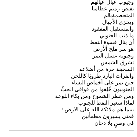
وجيوب عيال عيالهم
بفيض رميم عظامنا
المتحطمةبالم
ويخزي الأجيال
والمستقبل المفقود
ما ذنب الجنوبي
أن ينال قسوة النفط
هو سر ملح الأرض
وجنونه عسل التمر
تشرق الشمس
السخينة حرة من أضلاعه
والفرات البارد طروبًا كاللحن
حين يمر على أخماص النساء
الجنوبيونَ خُلِقوا من قوافي الحبَّ
ومن عطر الشموخ ومن بكاء اللوعة
لماذا سعير النفط للجنوب
بينما هم ملائكة الله على الارض.!
فمتى يسيرون مطمأنين
في وطنٍ بلا دخان