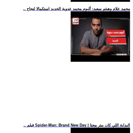
.. محمد علام وهيثم سعيد: ألبوم محمد عدوية الجديد استكمالا لنجاح
.. فيلم Spider-Man: Brand New Day | البداية اللي كان بيتر محتا