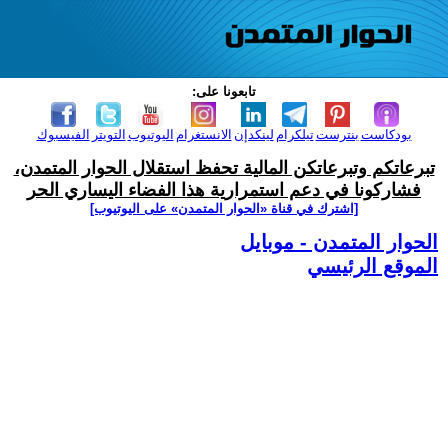
تابعونا على:
بودكاست
بنترست
تيلكرام
لينكدإن
الانستغرام
اليوتيوب
التويتر
الفيسبوك
تبرعاتكم وتبرعاتكن المالية تحفظ استقلال الحوار المتمدن،
فشاركونا في دعم استمرارية هذا الفضاء اليساري الحر
[اشترك في قناة ‫«الحوار المتمدن» على اليوتيوب]
الحوار المتمدن - موبايل
الموقع الرئيسي