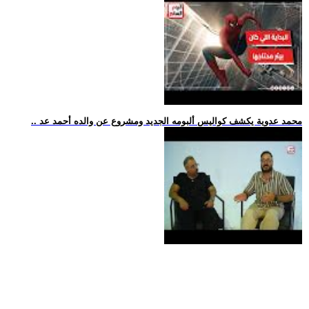
.. محمد عدوية يكشف كواليس ألبومه الجديد ومشروع عن والده أحمد عد