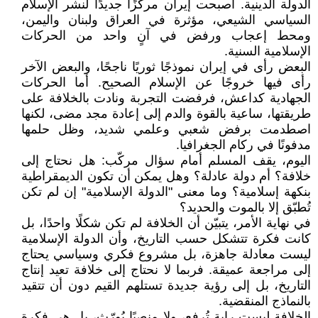
الدولة الدينية. أصبحت إيران مركزًا جديدًا لنشر الإسلام
السياسي الشيعي، مؤثرة في العراق ولبنان واليمن،
ومحط إعجاب ورفض في آنٍ واحد من الحركات
الإسلامية السنية.
البعض رأى في إيران نموذجًا ثوريًا ناجحًا، والبعض الآخر
رأى فيها خروجًا عن الإسلام الصحيح. أما الحركات
الجهادية كداعش، فرفضت التجربة ونادت بالخلافة على
طريقتها، ساعية بالقوة والدم إلى إعادة مجد مضى، لكنها
اصطدمت برفض شعبي وعلمي شديد، وظل حلمها
مدفونًا في ركام الجغرافيا.
اليوم، يقف المسلم أمام سؤال مركّب: هل نحتاج إلى
خلافة؟ أم دولة عادلة؟ وهل يمكن أن تكون الديمقراطية
بنكهة إسلامية؟ وما معنى "الدولة الإسلامية" إن لم تكن
تُطبّق إلا بالموت والحديد؟
في نهاية الأمر، يتبيّن أن الخلافة لم تكن شكلًا واحدًا، بل
كانت فكرة تتشكل حسب التاريخ، وأن الدولة الإسلامية
ليست معادلة جاهزة، بل مشروع فكري وسياسي يحتاج
إلى مراجعة عميقة. فربما لا نحتاج إلى خلافة تعيد إنتاج
التاريخ، بل إلى رؤية جديدة تستلهم القيم دون أن تتقيد
بالنماذج المنقضية.
الخلافة ليست راية تُرفع، ولا منصبًا يُورّث، بل هي فكرة