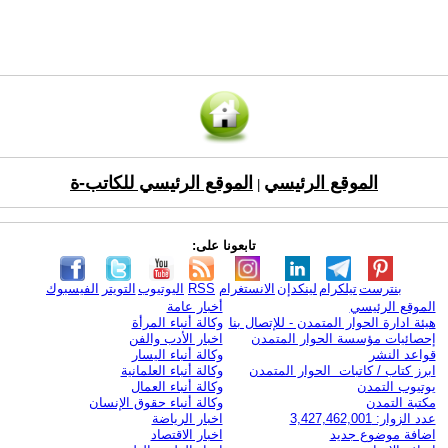
الموقع الرئيسي
الموقع الرئيسي للكاتب-ة
|
تابعونا على:
بنترست
تيلكرام
لينكدإن
الانستغرام
RSS
اليوتيوب
التويتر
الفيسبوك
الموقع الرئيسي
أخبار عامة
هيئة ادارة الحوار المتمدن - للإتصال بنا
وكالة أنباء المرأة
إحصائيات مؤسسة الحوار المتمدن
اخبار الأدب والفن
قواعد النشر
وكالة أنباء اليسار
ابرز كتاب / كاتبات الحوار المتمدن
وكالة أنباء العلمانية
يوتيوب التمدن
وكالة أنباء العمال
مكتبة التمدن
وكالة أنباء حقوق الإنسان
عدد الزوار: 3,427,462,001
اخبار الرياضة
اضافة موضوع جديد
اخبار الاقتصاد