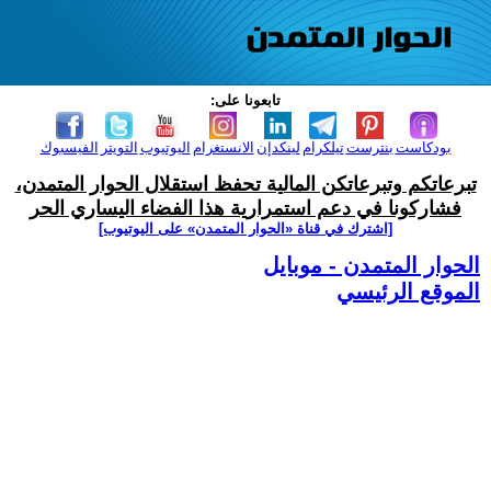
تابعونا على:
بودكاست
بنترست
تيلكرام
لينكدإن
الانستغرام
اليوتيوب
التويتر
الفيسبوك
تبرعاتكم وتبرعاتكن المالية تحفظ استقلال الحوار المتمدن،
فشاركونا في دعم استمرارية هذا الفضاء اليساري الحر
[اشترك في قناة ‫«الحوار المتمدن» على اليوتيوب]
الحوار المتمدن - موبايل
الموقع الرئيسي