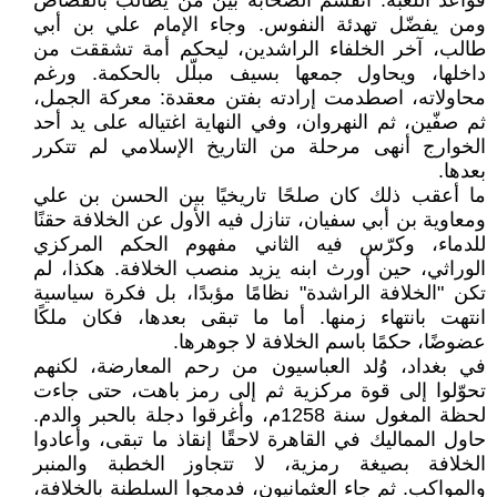
قواعد اللعبة. انقسم الصحابة بين من يطالب بالقصاص
ومن يفضّل تهدئة النفوس. وجاء الإمام علي بن أبي
طالب، آخر الخلفاء الراشدين، ليحكم أمة تشققت من
داخلها، ويحاول جمعها بسيف مبلّل بالحكمة. ورغم
محاولاته، اصطدمت إرادته بفتن معقدة: معركة الجمل،
ثم صفّين، ثم النهروان، وفي النهاية اغتياله على يد أحد
الخوارج أنهى مرحلة من التاريخ الإسلامي لم تتكرر
بعدها.
ما أعقب ذلك كان صلحًا تاريخيًا بين الحسن بن علي
ومعاوية بن أبي سفيان، تنازل فيه الأول عن الخلافة حقنًا
للدماء، وكرّس فيه الثاني مفهوم الحكم المركزي
الوراثي، حين أورث ابنه يزيد منصب الخلافة. هكذا، لم
تكن "الخلافة الراشدة" نظامًا مؤبدًا، بل فكرة سياسية
انتهت بانتهاء زمنها. أما ما تبقى بعدها، فكان ملكًا
عضوضًا، حكمًا باسم الخلافة لا جوهرها.
في بغداد، وُلد العباسيون من رحم المعارضة، لكنهم
تحوّلوا إلى قوة مركزية ثم إلى رمز باهت، حتى جاءت
لحظة المغول سنة 1258م، وأغرقوا دجلة بالحبر والدم.
حاول المماليك في القاهرة لاحقًا إنقاذ ما تبقى، وأعادوا
الخلافة بصيغة رمزية، لا تتجاوز الخطبة والمنبر
والمواكب. ثم جاء العثمانيون، فدمجوا السلطنة بالخلافة،