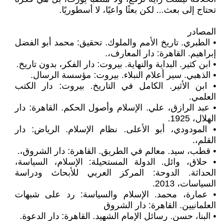
تحتاج إلى بعث... لكن بعثًا واعيًا، لا أسطوريًا.
المصادر
• الطبري. تاريخ الأمم والملوك. تحقيق: محمد أبو الفضل
إبراهيم. القاهرة: دار المعارف،.
• ابن كثير. البداية والنهاية. بيروت: دار الفكر، بدون تاريخ.
• الذهبي. سير أعلام النبلاء. بيروت: مؤسسة الرسال.
• ابن الأثير. الكامل في التاريخ. بيروت: دار الكتب
العلمي.
• عبد الرازق، علي. الإسلام وأصول الحكم. القاهرة: دار
الهلال، 1925.
• المودودي، أبو الأعلى. نظام الإسلام. الرياض: دار
القلم،.
• قطب، سيد. معالم في الطريق. القاهرة: دار الشروق،.
• حلاق، وائل. الدولة المستحيلة: الإسلام، السياسة،
الحداثة. الدوحة: المركز العربي للأبحاث ودراسة
السياسات، 2013.
• عمارة، محمد. الإسلام والسياسة: رد على شبهات
العلمانيين. القاهرة: دار الشروق
• البنا، حسن. رسائل الإمام الشهيد. القاهرة: دار الدعوة.