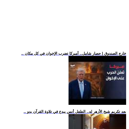
.. خارج الصندوق | حصار شامل.. أميركا تضرب الإخوان في كل مكان
.. بعد تكريم شيخ الأزهر له.. الطفل أنس يبدع في تلاوة القرآن بدو