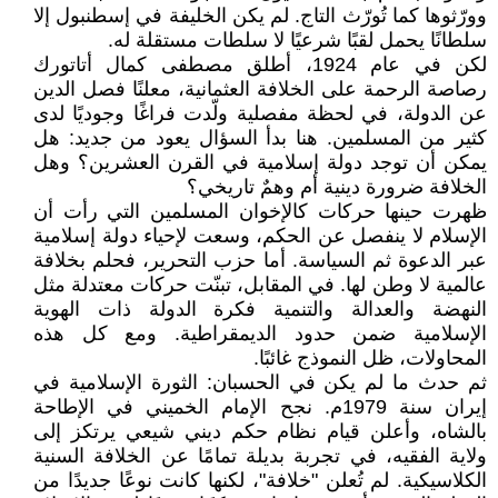
وورّثوها كما تُورّث التاج. لم يكن الخليفة في إسطنبول إلا
سلطانًا يحمل لقبًا شرعيًا لا سلطات مستقلة له.
لكن في عام 1924، أطلق مصطفى كمال أتاتورك
رصاصة الرحمة على الخلافة العثمانية، معلنًا فصل الدين
عن الدولة، في لحظة مفصلية ولّدت فراغًا وجوديًا لدى
كثير من المسلمين. هنا بدأ السؤال يعود من جديد: هل
يمكن أن توجد دولة إسلامية في القرن العشرين؟ وهل
الخلافة ضرورة دينية أم وهمٌ تاريخي؟
ظهرت حينها حركات كالإخوان المسلمين التي رأت أن
الإسلام لا ينفصل عن الحكم، وسعت لإحياء دولة إسلامية
عبر الدعوة ثم السياسة. أما حزب التحرير، فحلم بخلافة
عالمية لا وطن لها. في المقابل، تبنّت حركات معتدلة مثل
النهضة والعدالة والتنمية فكرة الدولة ذات الهوية
الإسلامية ضمن حدود الديمقراطية. ومع كل هذه
المحاولات، ظل النموذج غائبًا.
ثم حدث ما لم يكن في الحسبان: الثورة الإسلامية في
إيران سنة 1979م. نجح الإمام الخميني في الإطاحة
بالشاه، وأعلن قيام نظام حكم ديني شيعي يرتكز إلى
ولاية الفقيه، في تجربة بديلة تمامًا عن الخلافة السنية
الكلاسيكية. لم تُعلن "خلافة"، لكنها كانت نوعًا جديدًا من